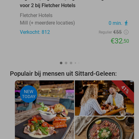
voor 2 bij Fletcher Hotels
Fletcher Hotels
Mill (+ meerdere locaties)
0 min.
directions_walk
Verkocht: 812
€55
Regulier
€32
,50
Populair bij mensen uit Sittard-Geleen:
41%
NEW
TODAY