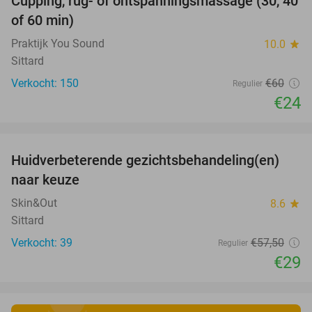
Cupping, rug- of ontspanningsmassage (30, 40
60%
of 60 min)
Praktijk You Sound
10.0
star
Sittard
Verkocht: 150
€60
Regulier
€24
favorite_border
Huidverbeterende gezichtsbehandeling(en)
50%
naar keuze
Skin&Out
8.6
star
Sittard
Verkocht: 39
€57
,50
Regulier
€29