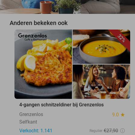
Anderen bekeken ook
32%
favorite_border
4-gangen schnitzeldiner bij Grenzenlos
Grenzenlos
9.0
star
Selfkant
Verkocht: 1.141
€27
,90
Regulier