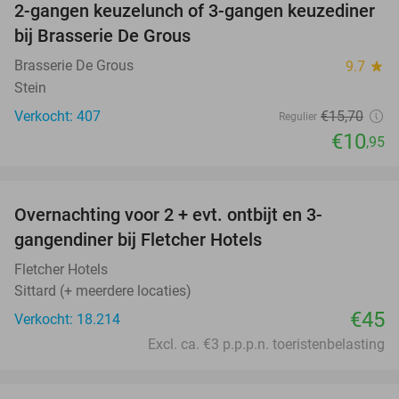
2-gangen keuzelunch of 3-gangen keuzediner
30%
bij Brasserie De Grous
Brasserie De Grous
9.7
star
Stein
Verkocht: 407
€15
,70
Regulier
€10
,95
favorite_border
Overnachting voor 2 + evt. ontbijt en 3-
gangendiner bij Fletcher Hotels
Fletcher Hotels
Sittard (+ meerdere locaties)
€45
Verkocht: 18.214
Excl. ca. €3 p.p.p.n. toeristenbelasting
favorite_border