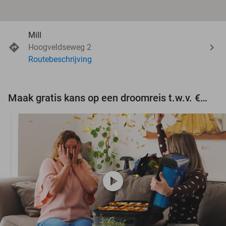
Mill
Hoogveldseweg 2
Routebeschrijving
Maak gratis kans op een droomreis t.w.v. €3.000!
play_circle