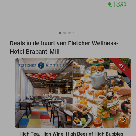
€18
,90
Deals in de buurt van Fletcher Wellness-
Hotel Brabant-Mill
41%
favorite_border
High Tea, High Wine, High Beer of High Bubbles