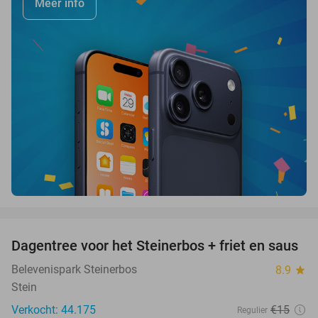
Meer info
favorite_border
Dagentree voor het Steinerbos + friet en saus
37%
Belevenispark Steinerbos
8.9
star
Stein
Verkocht: 44.175
€15
Regulier