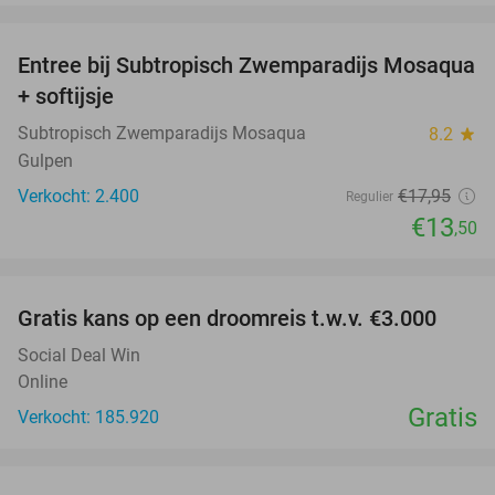
favorite_border
Entree bij Subtropisch Zwemparadijs Mosaqua
25%
+ softijsje
Subtropisch Zwemparadijs Mosaqua
8.2
star
Gulpen
Verkocht: 2.400
€17
,95
Regulier
€13
,50
favorite_border
Gratis kans op een droomreis t.w.v. €3.000
Social Deal Win
Online
Gratis
Verkocht: 185.920
favorite_border