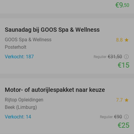
€9
,50
favorite_border
Saunadag bij GOOS Spa & Wellness
52%
GOOS Spa & Wellness
8.8
star
Posterholt
Verkocht: 187
€31
,50
Regulier
€15
favorite_border
Motor- of autorijlespakket naar keuze
72%
Rijtop Opleidingen
7.7
star
Beek (Limburg)
Verkocht: 14
€90
Regulier
€25