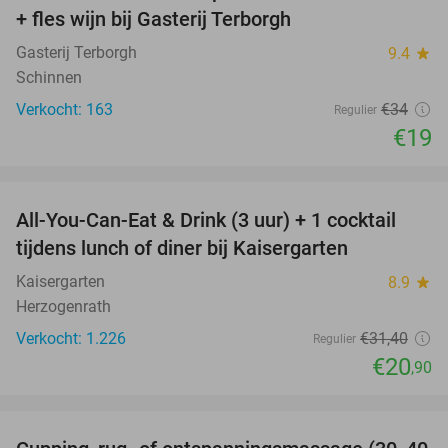
+ fles wijn bij Gasterij Terborgh
Gasterij Terborgh
9.4
star
Schinnen
Verkocht: 163
€34
Regulier
€19
favorite_border
All-You-Can-Eat & Drink (3 uur) + 1 cocktail
33%
tijdens lunch of diner bij Kaisergarten
Kaisergarten
8.9
star
Herzogenrath
Verkocht: 1.226
€31
,40
Regulier
€20
,90
favorite_border