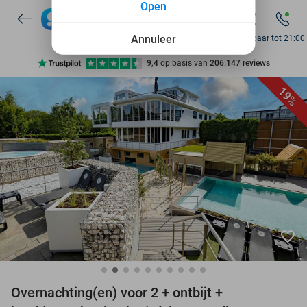
Open
7 dagen per week beschikbaar
10+ miljoen leden
Annuleer
Bereikbaar tot 21:00
9,4
op basis van
206.147 reviews
Ontdek 15.000+ deals
19%
7 dagen per week beschikbaar
10+ miljoen leden
favorite_border
Overnachting(en) voor 2 + ontbijt +