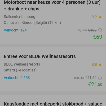
Motorboot naar keuze voor 4 personen (3 uur)
31%
+ drankje + chips
Sailcenter Limburg
9.2
star
Ophoven - Kinrooi (België) (12 km)
Verkocht: 124
€100
Regulier
€69
favorite_border
Entree voor BLUE Wellnessresorts
48%
BLUE Wellnessresorts
8.8
star
Sittard (+4 locaties)
Verkocht: 2.653
€41
,50
Regulier
€21
,50
favorite_border
Kaasfondue met onbeperkt stokbrood + salade
44%