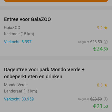
favorite_border
Entree voor GaiaZOO
14%
GaiaZOO
9.2
star
Kerkrade (15 km)
Verkocht: 8.397
€28
,50
Regulier
€24
,50
favorite_border
Dagentree voor park Mondo Verde +
25%
onbeperkt eten en drinken
Mondo Verde
8.3
star
Landgraaf (13 km)
Verkocht: 33.959
€28
,50
Regulier
€21
,50