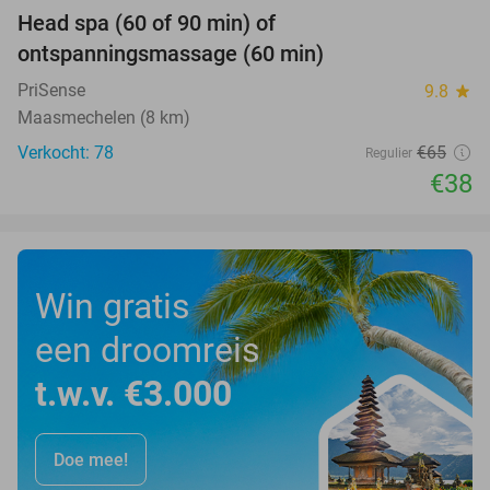
Head spa (60 of 90 min) of
42%
ontspanningsmassage (60 min)
PriSense
9.8
star
Maasmechelen (8 km)
Verkocht: 78
€65
Regulier
€38
Win gratis
een droomreis
t.w.v. €3.000
Doe mee!