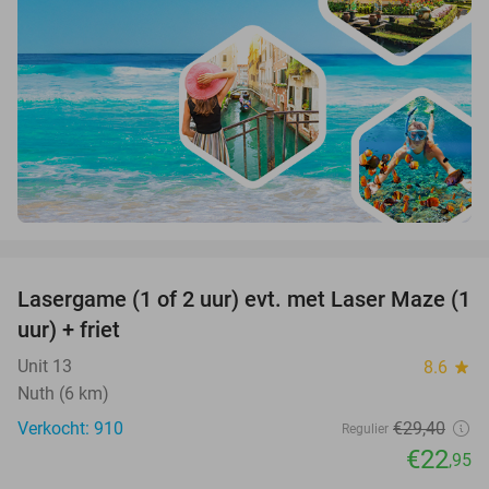
favorite_border
Lasergame (1 of 2 uur) evt. met Laser Maze (1
22%
uur) + friet
Unit 13
8.6
star
Nuth (6 km)
Verkocht: 910
€29
,40
Regulier
€22
,95