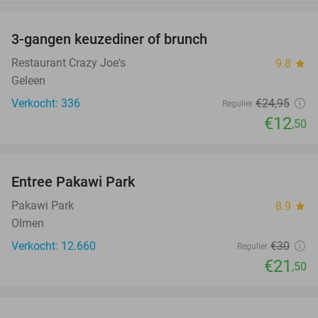
favorite_border
3-gangen keuzediner of brunch
50%
Restaurant Crazy Joe's
9.8
star
Geleen
Verkocht: 336
€24
,95
Regulier
€12
,50
favorite_border
Entree Pakawi Park
28%
Pakawi Park
8.9
star
Olmen
Verkocht: 12.660
€30
Regulier
€21
,50
favorite_border