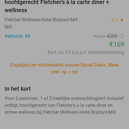
hoofdgerecht Fletcher's à la carte diner +
wellness
Fletcher Wellness-Hotel Brabant-Mill
9.2
star
Mill
Verkocht: 49
€209
Regulier
€169
Excl. ca. €3 p.p.p.n. toeristenbelasting
Dagelijks om middernacht nieuwe Social Deals. Wees
snel, op = op!
In het kort
Voor 2 personen: 1 of 2 heerlijke overnachting(en) inclusief
ontbijt, hoofdgerecht van Fletcher's à la carte diner en
entree wellness bij Fletcher Wellness-Hotel Brabant-Mill