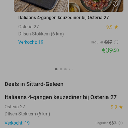
favorite_border
Italiaans 4-gangen keuzediner bij Osteria 27
Osteria 27
9.9
star
Dilsen-Stokkem (6 km)
Verkocht: 19
€67
Regulier
€39
,50
favorite_border
Deals in Sittard-Geleen
Italiaans 4-gangen keuzediner bij Osteria 27
41%
NEW
TODAY
Osteria 27
9.9
star
Dilsen-Stokkem (6 km)
Verkocht: 19
€67
Regulier