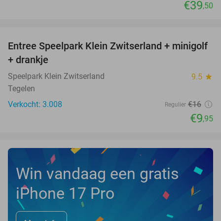
€39
,50
favorite_border
Entree Speelpark Klein Zwitserland + minigolf
38%
+ drankje
Speelpark Klein Zwitserland
9.5
star
Tegelen
Verkocht: 3.008
€16
Regulier
€9
,95
Win vandaag een gratis
iPhone 17 Pro