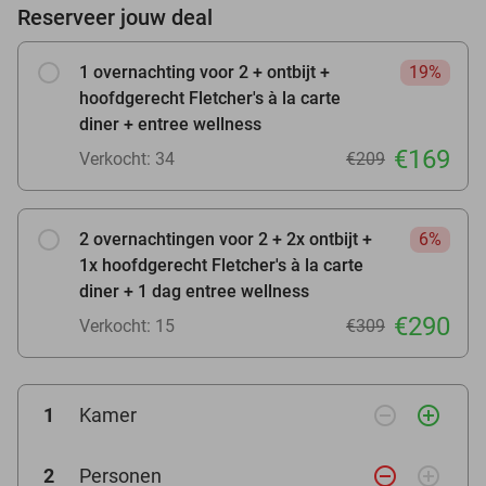
Reserveer jouw deal
1 overnachting voor 2 + ontbijt +
19%
hoofdgerecht Fletcher's à la carte
diner + entree wellness
€169
Verkocht: 34
€209
2 overnachtingen voor 2 + 2x ontbijt +
6%
1x hoofdgerecht Fletcher's à la carte
diner + 1 dag entree wellness
€290
Verkocht: 15
€309
remove_circle_outline
add_circle_outline
1
Kamer
remove_circle_outline
add_circle_outline
2
Personen