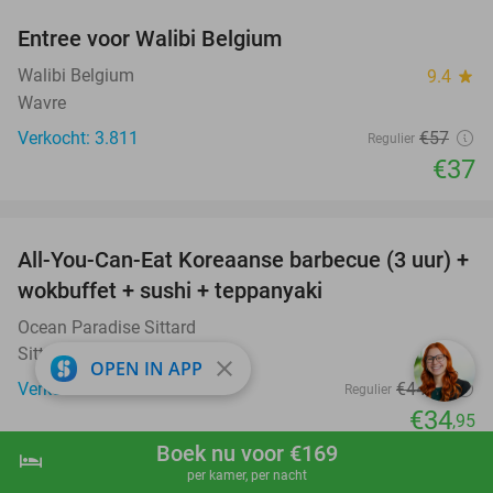
Entree voor Walibi Belgium
35%
Walibi Belgium
9.4
star
Wavre
Verkocht: 3.811
€57
Regulier
€37
favorite_border
All-You-Can-Eat Koreaanse barbecue (3 uur) +
21%
wokbuffet + sushi + teppanyaki
Ocean Paradise Sittard
Sittard
close
OPEN IN APP
Verkocht: 301
€44
,34
Regulier
€34
,95
Boek nu voor €169
favorite_border
hotel
shopping_cart
Boek nu
navigate_next
per kamer, per nacht