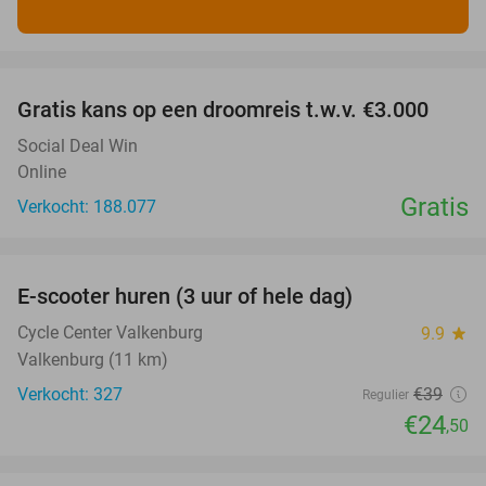
favorite_border
Gratis kans op een droomreis t.w.v. €3.000
Social Deal Win
Online
Gratis
Verkocht: 188.077
favorite_border
E-scooter huren (3 uur of hele dag)
37%
Cycle Center Valkenburg
9.9
star
Valkenburg (11 km)
Verkocht: 327
€39
Regulier
€24
,50
favorite_border