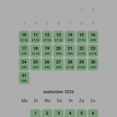
1
2
3
4
5
6
7
8
9
10
11
12
13
14
15
16
€118
€118
€118
€118
€99
€118
€99
17
18
19
20
21
22
23
€99
€118
€99
€99
€99
€118
€118
24
25
26
27
28
29
30
€99
€99
€99
€99
€118
€118
€99
31
€99
september 2026
Ma
Di
Wo
Do
Vr
Za
Zo
1
2
3
4
5
6