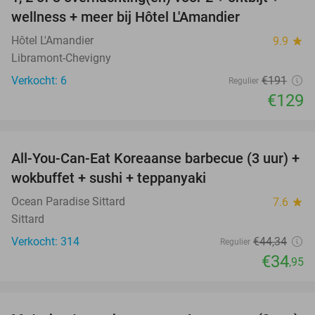
32%
NEW
wellness + meer bij Hôtel L'Amandier
TODAY
Hôtel L'Amandier
9.9
star
Libramont-Chevigny
Verkocht: 6
€191
Regulier
€129
favorite_border
All-You-Can-Eat Koreaanse barbecue (3 uur) +
21%
wokbuffet + sushi + teppanyaki
Ocean Paradise Sittard
7.6
star
Sittard
Verkocht: 314
€44
,34
Regulier
€34
,95
favorite_border