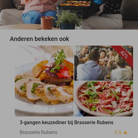
Anderen bekeken ook
42%
favorite_border
3-gangen keuzediner bij Brasserie Rubens
Brasserie Rubens
9.5
star