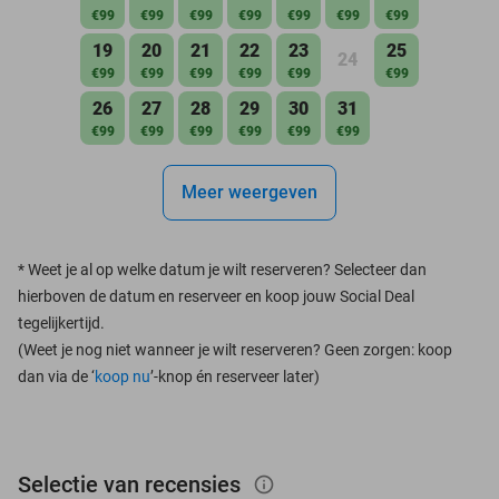
€99
€99
€99
€99
€99
€99
€99
19
20
21
22
23
25
24
€99
€99
€99
€99
€99
€99
26
27
28
29
30
31
€99
€99
€99
€99
€99
€99
Meer weergeven
*
Weet je al op welke datum je wilt reserveren? Selecteer dan
hierboven de datum en reserveer en koop jouw Social Deal
tegelijkertijd.
(Weet je nog niet wanneer je wilt reserveren? Geen zorgen: koop
dan via de ‘
koop nu
’-knop én reserveer later)
Selectie van recensies
info_outlined