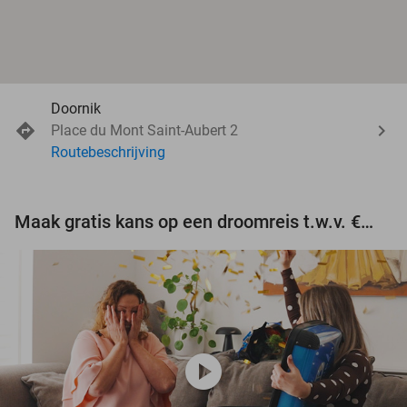
Doornik
Place du Mont Saint-Aubert 2
Routebeschrijving
Maak gratis kans op een droomreis t.w.v. €3.000!
play_circle