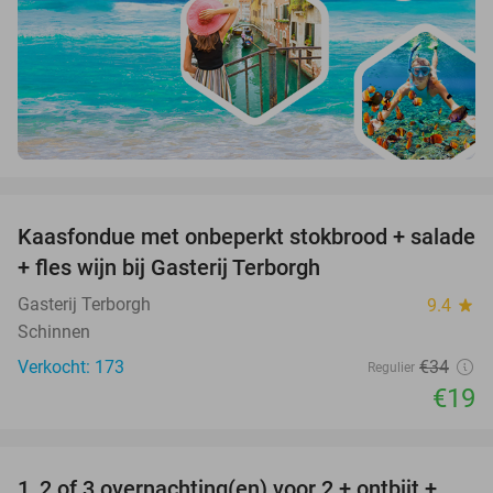
favorite_border
Kaasfondue met onbeperkt stokbrood + salade
44%
+ fles wijn bij Gasterij Terborgh
Gasterij Terborgh
9.4
star
Schinnen
Verkocht: 173
€34
Regulier
€19
favorite_border
1, 2 of 3 overnachting(en) voor 2 + ontbijt +