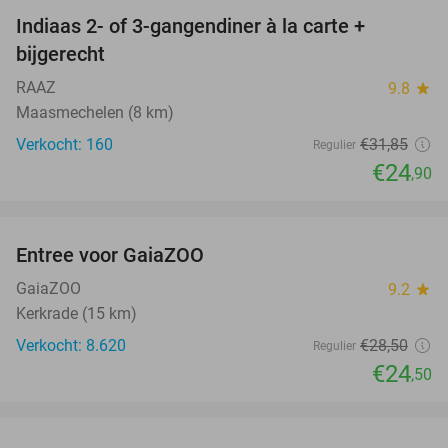
Indiaas 2- of 3-gangendiner à la carte +
22%
bijgerecht
RAAZ
9.8
star
Maasmechelen (8 km)
Verkocht: 160
€31
,85
Regulier
€24
,90
favorite_border
Entree voor GaiaZOO
14%
GaiaZOO
9.2
star
Kerkrade (15 km)
Verkocht: 8.620
€28
,50
Regulier
€24
,50
favorite_border