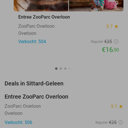
favorite_border
Entree ZooParc Overloon
ZooParc Overloon
9.7
star
Overloon
Verkocht: 504
€25
Regulier
€16
,50
favorite_border
Deals in Sittard-Geleen
Entree ZooParc Overloon
34%
NEW
TODAY
ZooParc Overloon
9.7
star
Overloon
Verkocht: 506
€25
Regulier