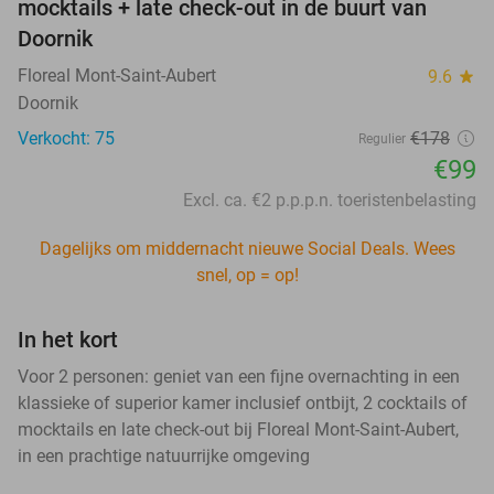
mocktails + late check-out in de buurt van
Doornik
Floreal Mont-Saint-Aubert
9.6
star
Doornik
Verkocht: 75
€178
Regulier
€99
Excl. ca. €2 p.p.p.n. toeristenbelasting
Dagelijks om middernacht nieuwe Social Deals. Wees
snel, op = op!
In het kort
Voor 2 personen: geniet van een fijne overnachting in een
klassieke of superior kamer inclusief ontbijt, 2 cocktails of
mocktails en late check-out bij Floreal Mont-Saint-Aubert,
in een prachtige natuurrijke omgeving