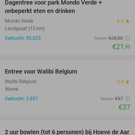
Dagentree voor park Mondo Verde +
25%
onbeperkt eten en drinken
Mondo Verde
8.3
star
Landgraaf (13 km)
Verkocht: 35.025
€28
,50
Regulier
€21
,50
favorite_border
Entree voor Walibi Belgium
35%
Walibi Belgium
9.4
star
Wavre
Verkocht: 3.897
€57
Regulier
€37
favorite_border
2 uur bowlen (tot 6 personen) bij Hoeve de Aar
50%