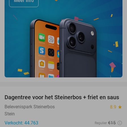
Meer info
favorite_border
Dagentree voor het Steinerbos + friet en saus
37%
Belevenispark Steinerbos
8.9
star
Stein
Verkocht: 44.763
€15
Regulier