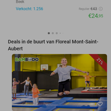
Beek
Verkocht: 1.256
€43
Regulier
€24
,95
Deals in de buurt van Floreal Mont-Saint-
Aubert
21%
favorite_border