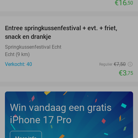
€16
,50
favorite_border
Entree springkussenfestival + evt. + friet,
50%
NEW
snack en drankje
TODAY
Springkussenfestival Echt
Echt (9 km)
Verkocht: 40
€7
,50
Regulier
€3
,75
Win vandaag een gratis
iPhone 17 Pro