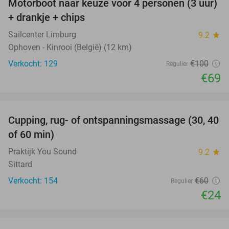
Motorboot naar keuze voor 4 personen (3 uur)
31%
+ drankje + chips
Sailcenter Limburg
9.2
star
Ophoven - Kinrooi (België) (12 km)
Verkocht: 129
€100
Regulier
€69
favorite_border
Cupping, rug- of ontspanningsmassage (30, 40
60%
of 60 min)
Praktijk You Sound
9.2
star
Sittard
Verkocht: 154
€60
Regulier
€24
favorite_border