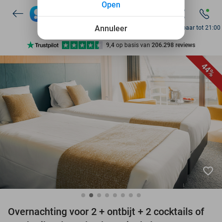
Open
7 dagen per week beschikbaar
10+ miljoen leden
Annuleer
Bereikbaar tot 21:00
9,4
op basis van
206.298 reviews
Ontdek 15.000+ deals
44%
7 dagen per week beschikbaar
10+ miljoen leden
favorite_border
Overnachting voor 2 + ontbijt + 2 cocktails of