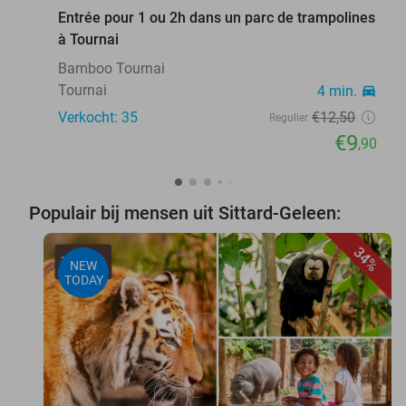
Entrée pour 1 ou 2h dans un parc de trampolines
à Tournai
Bamboo Tournai
Tournai
4 min.
directions_car
Verkocht: 35
€12
,50
Regulier
€9
,90
Populair bij mensen uit Sittard-Geleen:
34%
NEW
TODAY