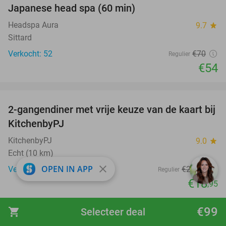
Japanese head spa (60 min)
23%
Headspa Aura
9.7
star
Sittard
Verkocht: 52
€70
Regulier
€54
favorite_border
2-gangendiner met vrije keuze van de kaart bij
23%
KitchenbyPJ
KitchenbyPJ
9.0
star
Echt (10 km)
close
OPEN IN APP
Verkocht: 125
€24
,50
Regulier
€18
,95
favorite_border
€99
shopping_cart
Selecteer deal
Luxe tapasplank + glas cava bij Fabulous 't