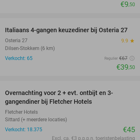
€9
,50
favorite_border
Italiaans 4-gangen keuzediner bij Osteria 27
41%
Osteria 27
9.9
star
Dilsen-Stokkem (6 km)
Verkocht: 65
€67
Regulier
€39
,50
favorite_border
Overnachting voor 2 + evt. ontbijt en 3-
gangendiner bij Fletcher Hotels
Fletcher Hotels
Sittard (+ meerdere locaties)
€45
Verkocht: 18.375
Excl. ca. €3 p.p.p.n. toeristenbelasting