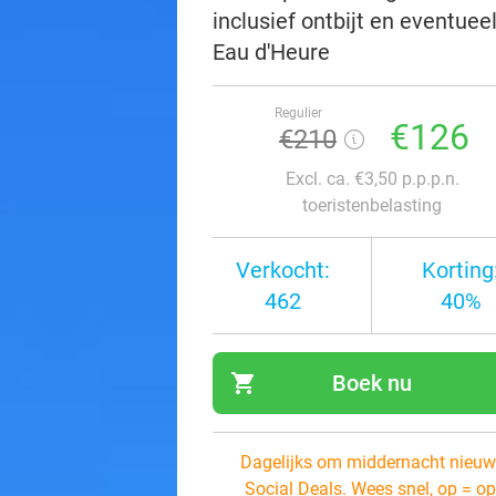
inclusief ontbijt en eventue
Eau d'Heure
Regulier
€126
€210
Excl. ca. €3,50 p.p.p.n.
toeristenbelasting
Verkocht:
Korting
462
40%
shopping_cart
Boek nu
navi
Dagelijks om middernacht nieuw
Social Deals. Wees snel, op = op