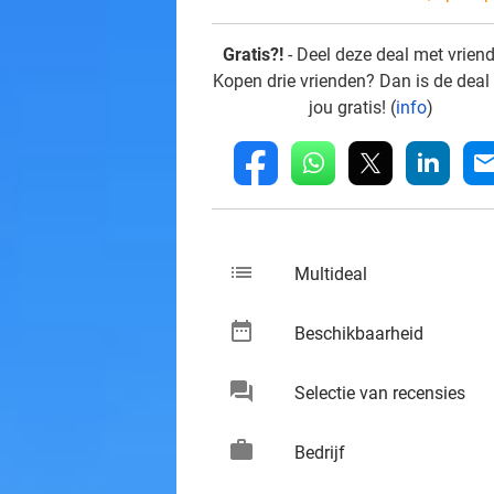
Gratis?!
- Deel deze deal met vrien
Kopen drie vrienden? Dan is de deal
jou gratis! (
info
)
whatsapp
linkedin
fb
mai
list
keybo
Multideal
date_range
keybo
Beschikbaarheid
chat
keybo
Selectie van recensies
work
keybo
Bedrijf