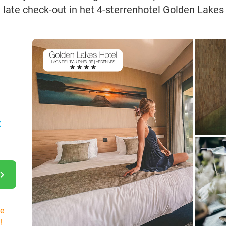
el late check-out in het 4-sterrenhotel Golden Lake
:
gate_next
e
!