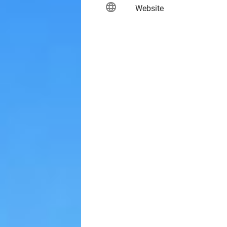
language
keybo
Website