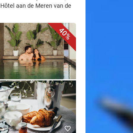
s Hôtel aan de Meren van de
40%
favorite_border