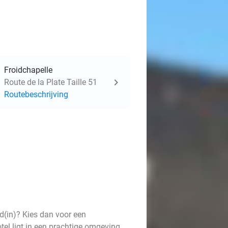
Froidchapelle
Route de la Plate Taille 51
Routebeschrijving
nd(in)? Kies dan voor een
tel ligt in een prachtige omgeving,