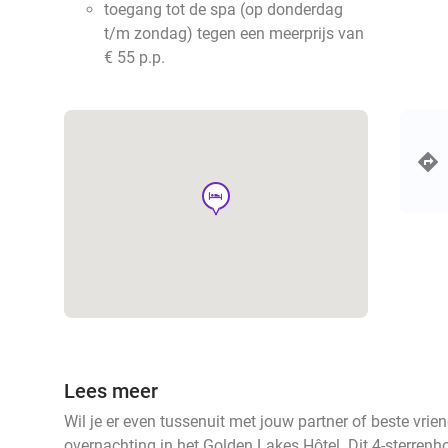
toegang tot de spa (op donderdag
t/m zondag) tegen een meerprijs van
€ 55 p.p.
hotel
Lees meer
Wil je er even tussenuit met jouw partner of beste vrie
overnachting in het Golden Lakes Hôtel. Dit 4-sterrenho