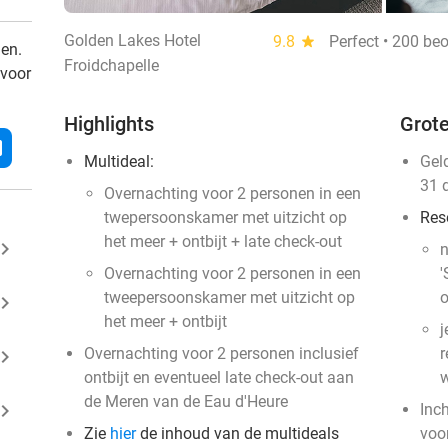
Golden Lakes Hotel
9.8
star
Perfect • 200 be
den.
Froidchapelle
 voor
Highlights
Grote
l
Multideal:
Gel
31 
Overnachting voor 2 personen in een
twepersoonskamer met uitzicht op
Res
het meer + ontbijt + late check-out
ard_arrow_right
n
Overnachting voor 2 personen in een
'
tweepersoonskamer met uitzicht op
o
ard_arrow_right
het meer + ontbijt
j
Overnachting voor 2 personen inclusief
r
ard_arrow_right
ontbijt en eventueel late check-out aan
w
de Meren van de Eau d'Heure
ard_arrow_right
Inc
Zie
hier
de inhoud van de multideals
voo