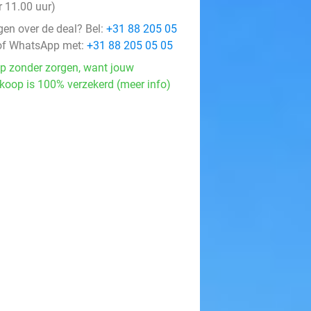
r 11.00 uur)
gen over de deal? Bel:
+31 88 205 05
f WhatsApp met:
+31 88 205 05 05
p zonder zorgen, want jouw
koop is 100% verzekerd (meer info)