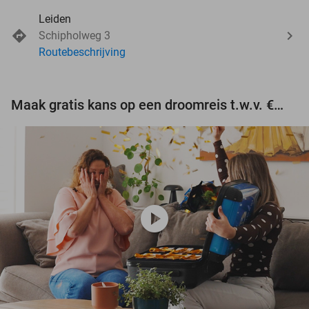
Leiden
Schipholweg 3
Routebeschrijving
Maak gratis kans op een droomreis t.w.v. €3.000!
play_circle