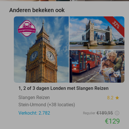
Anderen bekeken ook
32%
favorite_border
1, 2 of 3 dagen Londen met Slangen Reizen
Slangen Reizen
8.2
star
Stein-Urmond (+38 locaties)
Verkocht: 2.782
€189
,95
Regulier
€129