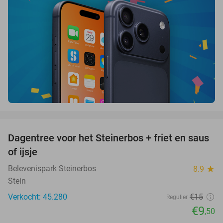
favorite_border
Dagentree voor het Steinerbos + friet en saus
37%
of ijsje
Belevenispark Steinerbos
8.9
star
Stein
Verkocht: 45.280
€15
Regulier
€9
,50