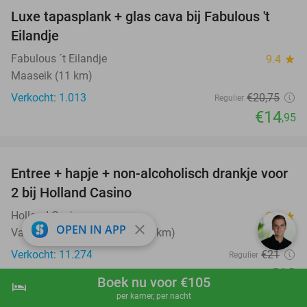
Luxe tapasplank + glas cava bij Fabulous 't
28%
Eilandje
Fabulous ´t Eilandje
9.4
star
Maaseik (11 km)
Verkocht: 1.013
€20
,75
Regulier
€14
,95
favorite_border
Entree + hapje + non-alcoholisch drankje voor
52%
2 bij Holland Casino
Holland Casino
9.6
star
close
OPEN IN APP
Valkenburg (+12 locaties) (11 km)
Verkocht: 11.274
€21
Regulier
€10
Boek nu voor €105
hotel
shopping_cart
Boek nu
navigate_next
favorite_border
per kamer, per nacht