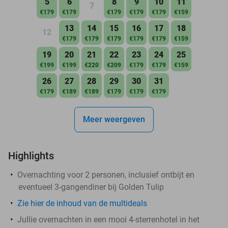
5
6
8
9
10
11
7
€179
€179
€179
€179
€179
€159
13
14
15
16
17
18
12
€179
€179
€179
€179
€179
€159
19
20
21
22
23
24
25
€199
€199
€220
€209
€179
€179
€159
26
27
28
29
30
31
€179
€189
€189
€179
€179
€179
Meer weergeven
Highlights
Overnachting voor 2 personen, inclusief ontbijt en
eventueel 3-gangendiner bij Golden Tulip
Zie hier de inhoud van de multideals
Jullie overnachten in een mooi 4-sterrenhotel in het