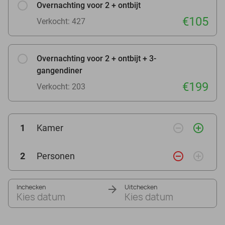
Overnachting voor 2 + ontbijt
€105
Verkocht: 427
Overnachting voor 2 + ontbijt + 3-
gangendiner
€199
Verkocht: 203
remove_circle_outline
add_circle_outline
1
Kamer
remove_circle_outline
add_circle_outline
2
Personen
Inchecken
Uitchecken
Kies datum
Kies datum