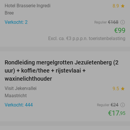
Hotel Brasserie Ingredi
8.9
star
Bree
Verkocht: 2
€168
Regulier
€99
Excl. ca. €3 p.p.p.n. toeristenbelasting
favorite_border
Rondleiding mergelgrotten Jezuïetenberg (2
25%
uur) + koffie/thee + rijstevlaai +
waxinelichthouder
Visit Jekervallei
9.5
star
Maastricht
Verkocht: 444
€24
Regulier
€17
,95
favorite_border