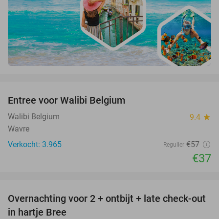
favorite_border
Entree voor Walibi Belgium
35%
Walibi Belgium
9.4
star
Wavre
Verkocht: 3.965
€57
Regulier
€37
favorite_border
Overnachting voor 2 + ontbijt + late check-out
41%
NEW
in hartje Bree
TODAY