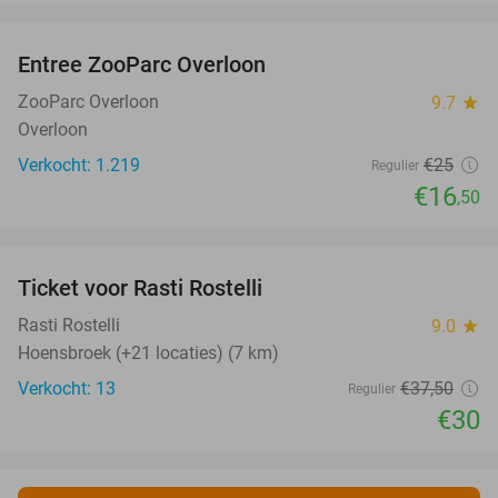
favorite_border
Entree ZooParc Overloon
34%
ZooParc Overloon
9.7
star
Overloon
Verkocht: 1.219
€25
Regulier
€16
,50
favorite_border
Ticket voor Rasti Rostelli
20%
NEW
TODAY
Rasti Rostelli
9.0
star
Hoensbroek (+21 locaties) (7 km)
Verkocht: 13
€37
,50
Regulier
€30