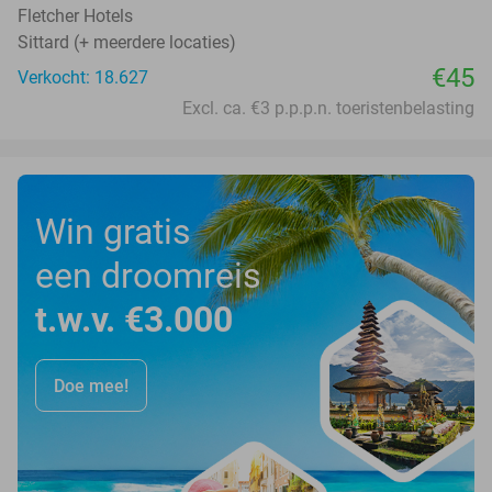
Fletcher Hotels
Sittard (+ meerdere locaties)
€45
Verkocht: 18.627
Excl. ca. €3 p.p.p.n. toeristenbelasting
Win gratis
een droomreis
t.w.v. €3.000
Doe mee!