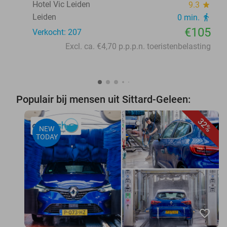
Hotel Vic Leiden
9.3
star
Leiden
0 min.
directions_walk
€105
Verkocht: 207
Excl. ca. €4,70 p.p.p.n. toeristenbelasting
Populair bij mensen uit Sittard-Geleen:
32%
NEW
TODAY
favorite_border