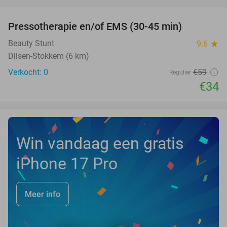
favorite_border
Pressotherapie en/of EMS (30-45 min)
42%
NEW
TODAY
Beauty Stunt
9.6
star
Dilsen-Stokkem (6 km)
Verkocht: 0
€59
Regulier
€34
Win vandaag een gratis
iPhone 17 Pro
Meer info