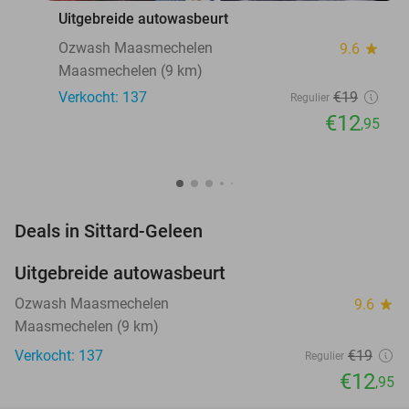
Uitgebreide autowasbeurt
Ozwash Maasmechelen
9.6
star
Maasmechelen (9 km)
Verkocht: 137
€19
Regulier
€12
,95
favorite_border
Deals in Sittard-Geleen
Uitgebreide autowasbeurt
32%
NEW
TODAY
Ozwash Maasmechelen
9.6
star
Maasmechelen (9 km)
Verkocht: 137
€19
Regulier
€12
,95