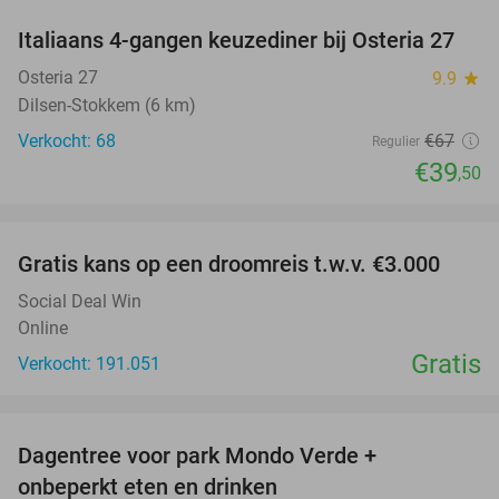
Italiaans 4-gangen keuzediner bij Osteria 27
41%
Osteria 27
9.9
star
Dilsen-Stokkem (6 km)
Verkocht: 68
€67
Regulier
€39
,50
favorite_border
Gratis kans op een droomreis t.w.v. €3.000
Social Deal Win
Online
Gratis
Verkocht: 191.051
favorite_border
Dagentree voor park Mondo Verde +
25%
onbeperkt eten en drinken