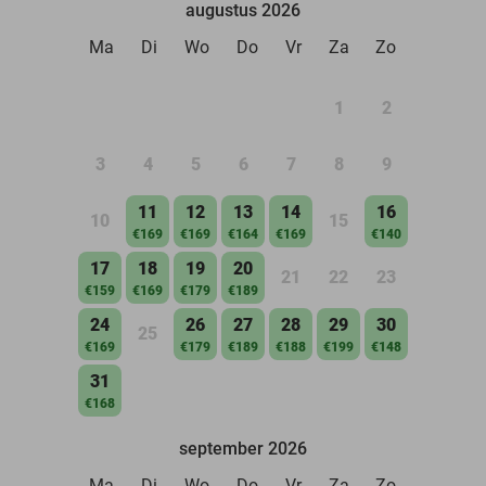
augustus 2026
Ma
Di
Wo
Do
Vr
Za
Zo
1
2
3
4
5
6
7
8
9
11
12
13
14
16
10
15
€169
€169
€164
€169
€140
17
18
19
20
21
22
23
€159
€169
€179
€189
24
26
27
28
29
30
25
€169
€179
€189
€188
€199
€148
31
€168
september 2026
Ma
Di
Wo
Do
Vr
Za
Zo