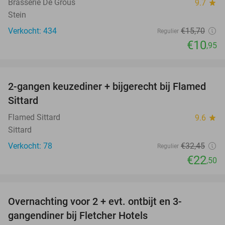
Brasserie De Grous
9.7
star
Stein
Verkocht: 434
€15
,70
Regulier
€10
,95
favorite_border
2-gangen keuzediner + bijgerecht bij Flamed
31%
Sittard
Flamed Sittard
9.6
star
Sittard
Verkocht: 78
€32
,45
Regulier
€22
,50
favorite_border
Overnachting voor 2 + evt. ontbijt en 3-
gangendiner bij Fletcher Hotels