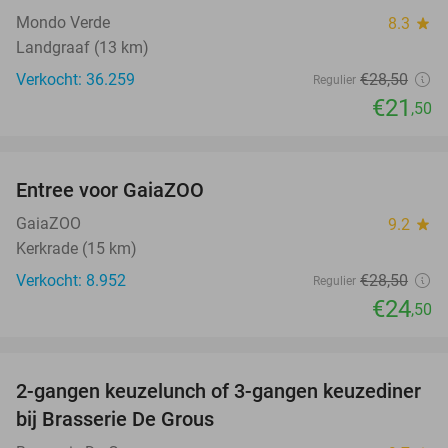
Mondo Verde
8.3
star
Landgraaf (13 km)
Verkocht: 36.259
€28
,50
Regulier
€21
,50
favorite_border
Entree voor GaiaZOO
14%
GaiaZOO
9.2
star
Kerkrade (15 km)
Verkocht: 8.952
€28
,50
Regulier
€24
,50
favorite_border
2-gangen keuzelunch of 3-gangen keuzediner
30%
bij Brasserie De Grous