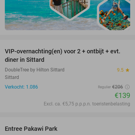
favorite_border
VIP-overnachting(en) voor 2 + ontbijt + evt.
33%
diner in Sittard
DoubleTree by Hilton Sittard
9.5
star
Sittard
Verkocht: 1.086
€206
Regulier
€139
Excl. ca. €5,75 p.p.p.n. toeristenbelasting
favorite_border
Entree Pakawi Park
28%