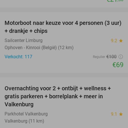
favorite_border
Motorboot naar keuze voor 4 personen (3 uur)
31%
+ drankje + chips
Sailcenter Limburg
9.2
star
Ophoven - Kinrooi (België) (12 km)
Verkocht: 117
€100
Regulier
€69
favorite_border
Overnachting voor 2 + ontbijt + wellness +
33%
gratis parkeren + borrelplank + meer in
Valkenburg
Parkhotel Valkenburg
9.1
star
Valkenburg (11 km)