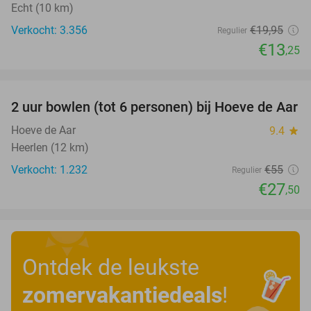
Echt (10 km)
Verkocht: 3.356
€19
,95
Regulier
€13
,25
favorite_border
2 uur bowlen (tot 6 personen) bij Hoeve de Aar
50%
Hoeve de Aar
9.4
star
Heerlen (12 km)
Verkocht: 1.232
€55
Regulier
€27
,50
Ontdek de leukste
zomervakantiedeals
!