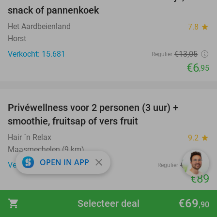
47%
snack of pannenkoek
Het Aardbeienland
7.8
star
Horst
Verkocht: 15.681
€13
,05
Regulier
€6
,95
favorite_border
Privéwellness voor 2 personen (3 uur) +
49%
smoothie, fruitsap of vers fruit
Hair ´n Relax
9.2
star
Maasmechelen (9 km)
close
OPEN IN APP
Verkocht: 43
€175
Regulier
€89
favorite_border
€69
shopping_cart
Selecteer deal
,90