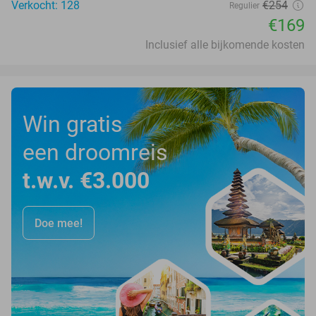
Verkocht: 128
€254
Regulier
€169
Inclusief alle bijkomende kosten
Win gratis
een droomreis
t.w.v. €3.000
Doe mee!