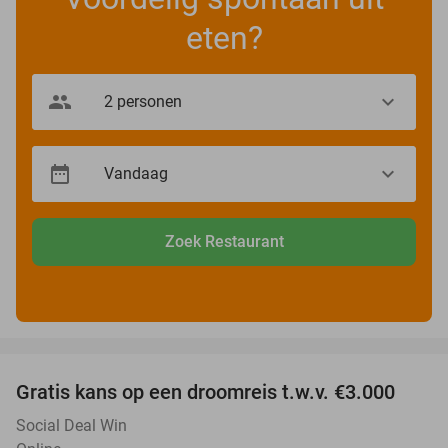
eten?
Zoek Restaurant
favorite_border
Gratis kans op een droomreis t.w.v. €3.000
Social Deal Win