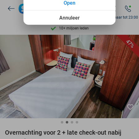
Open
7 dagen per week beschikbaar
10+ miljoen leden
Annuleer
Bereikbaar tot 23:00
9,4
op basis van
205.857 reviews
Ontdek 15.000+ deals
47%
7 dagen per week beschikbaar
10+ miljoen leden
favorite_border
Overnachting voor 2 + late check-out nabij