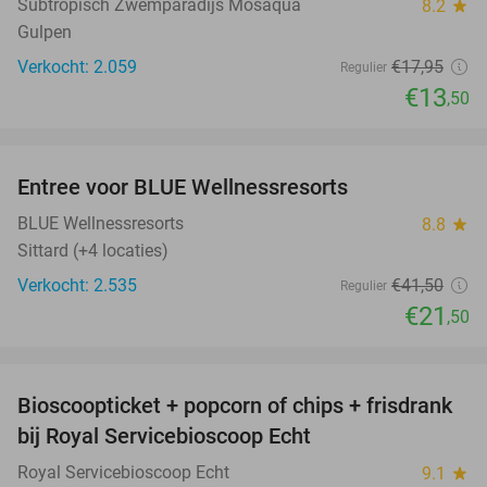
Subtropisch Zwemparadijs Mosaqua
8.2
star
Gulpen
Verkocht: 2.059
€17
,95
Regulier
€13
,50
favorite_border
Entree voor BLUE Wellnessresorts
48%
BLUE Wellnessresorts
8.8
star
Sittard (+4 locaties)
Verkocht: 2.535
€41
,50
Regulier
€21
,50
favorite_border
Bioscoopticket + popcorn of chips + frisdrank
34%
bij Royal Servicebioscoop Echt
Royal Servicebioscoop Echt
9.1
star