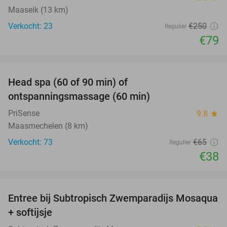
Maaseik (13 km)
Verkocht: 23
€250
Regulier
€79
favorite_border
Head spa (60 of 90 min) of
42%
ontspanningsmassage (60 min)
PriSense
9.8
star
Maasmechelen (8 km)
Verkocht: 73
€65
Regulier
€38
favorite_border
Entree bij Subtropisch Zwemparadijs Mosaqua
25%
+ softijsje