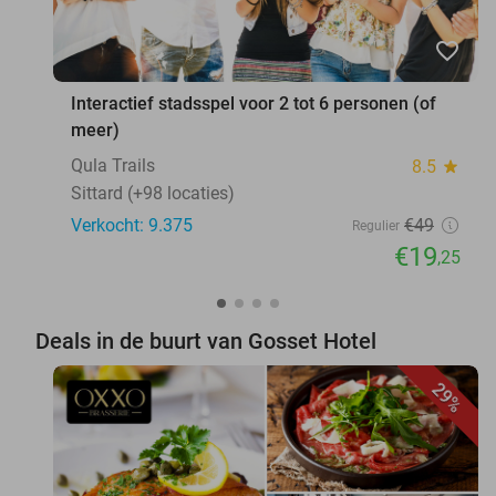
favorite_border
Interactief stadsspel voor 2 tot 6 personen (of
meer)
Qula Trails
8.5
star
Sittard (+98 locaties)
Verkocht: 9.375
€49
Regulier
€19
,25
Deals in de buurt van Gosset Hotel
29%