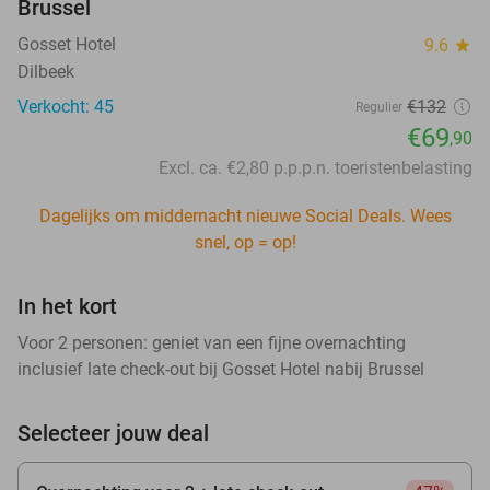
Brussel
Gosset Hotel
9.6
star
Dilbeek
Verkocht: 45
€132
Regulier
€69
,90
Excl. ca. €2,80 p.p.p.n. toeristenbelasting
Dagelijks om middernacht nieuwe Social Deals. Wees
snel, op = op!
In het kort
Voor 2 personen: geniet van een fijne overnachting
inclusief late check-out bij Gosset Hotel nabij Brussel
Selecteer jouw deal