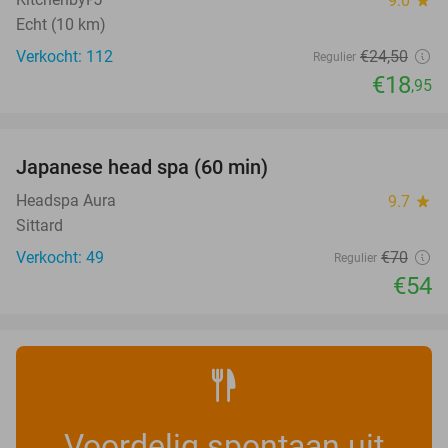
9.0
Echt (10 km)
Verkocht: 112
€24
,50
Regulier
€18
,95
favorite_border
Japanese head spa (60 min)
23%
Headspa Aura
9.7
star
Sittard
Verkocht: 49
€70
Regulier
€54
Voordelig spontaan uit