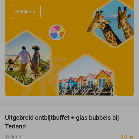
Bekijk nu
favorite_border
Uitgebreid ontbijtbuffet + glas bubbels bij
17%
Terland
Terland
9.9
star