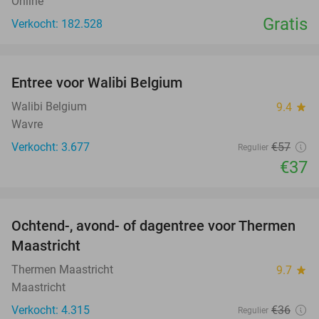
Online
Gratis
Verkocht: 182.528
favorite_border
Entree voor Walibi Belgium
35%
Walibi Belgium
9.4
star
Wavre
Verkocht: 3.677
€57
Regulier
€37
favorite_border
Ochtend-, avond- of dagentree voor Thermen
25%
Maastricht
Thermen Maastricht
9.7
star
Maastricht
Verkocht: 4.315
€36
Regulier