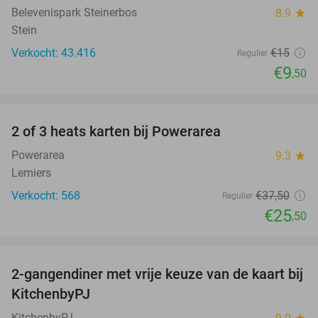
Belevenispark Steinerbos
8.9
star
Stein
Verkocht: 43.416
€15
Regulier
€9
,50
favorite_border
2 of 3 heats karten bij Powerarea
32%
Powerarea
9.3
star
Lemiers
Verkocht: 568
€37
,50
Regulier
€25
,50
favorite_border
2-gangendiner met vrije keuze van de kaart bij
23%
KitchenbyPJ
KitchenbyPJ
star