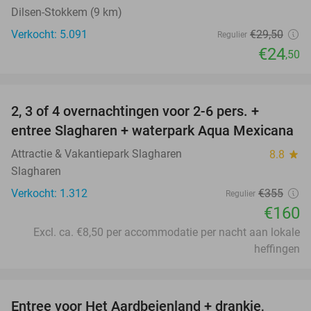
Dilsen-Stokkem (9 km)
Verkocht: 5.091
€29
,50
Regulier
€24
,50
favorite_border
2, 3 of 4 overnachtingen voor 2-6 pers. +
55%
entree Slagharen + waterpark Aqua Mexicana
Attractie & Vakantiepark Slagharen
8.8
star
Slagharen
Verkocht: 1.312
€355
Regulier
€160
Excl. ca. €8,50 per accommodatie per nacht aan lokale
heffingen
favorite_border
Entree voor Het Aardbeienland + drankje,