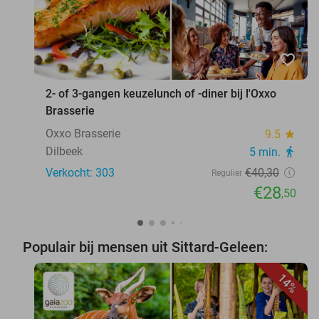
favorite_border
2- of 3-gangen keuzelunch of -diner bij l'Oxxo
Brasserie
Oxxo Brasserie
9.5
star
Dilbeek
5 min.
directions_walk
Verkocht: 303
€40
,30
Regulier
€28
,50
Populair bij mensen uit Sittard-Geleen:
14%