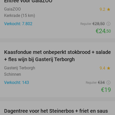
Entree voor GaiaZOO
14%
GaiaZOO
9.2
star
Kerkrade (15 km)
Verkocht: 7.802
€28
,50
Regulier
€24
,50
favorite_border
Kaasfondue met onbeperkt stokbrood + salade
44%
+ fles wijn bij Gasterij Terborgh
Gasterij Terborgh
9.4
star
Schinnen
Verkocht: 143
€34
Regulier
€19
favorite_border
Dagentree voor het Steinerbos + friet en saus
37%