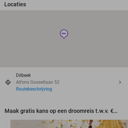
Locaties
hotel
Dilbeek
Alfons Gossetlaan 52
Routebeschrijving
Maak gratis kans op een droomreis t.w.v. €3.000!