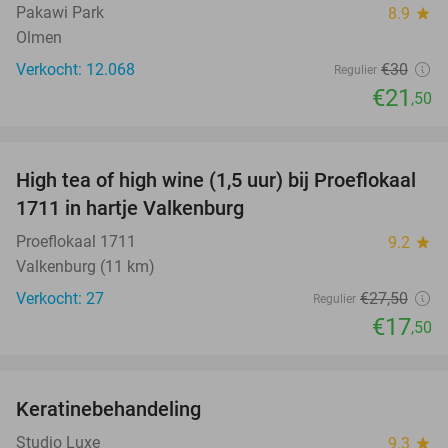
Pakawi Park
8.9
star
Olmen
Verkocht: 12.068
€30
Regulier
€21
,50
favorite_border
High tea of high wine (1,5 uur) bij Proeflokaal
36%
1711 in hartje Valkenburg
Proeflokaal 1711
9.2
star
Valkenburg (11 km)
Verkocht: 27
€27
,50
Regulier
€17
,50
favorite_border
Keratinebehandeling
68%
Studio Luxe
9.3
star