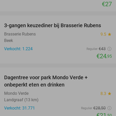
€27
favorite_border
3-gangen keuzediner bij Brasserie Rubens
42%
Brasserie Rubens
9.5
star
Beek
Verkocht: 1.224
€43
Regulier
€24
,95
favorite_border
Dagentree voor park Mondo Verde +
25%
onbeperkt eten en drinken
Mondo Verde
8.3
star
Landgraaf (13 km)
Verkocht: 31.771
€28
,50
Regulier
€21
,50