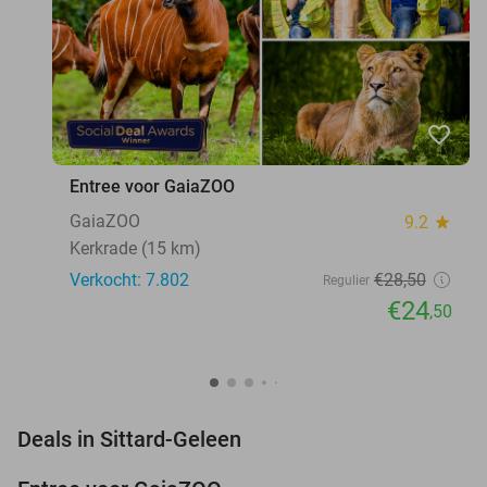
favorite_border
Entree voor GaiaZOO
GaiaZOO
9.2
star
Kerkrade (15 km)
Verkocht: 7.802
€28
,50
Regulier
€24
,50
favorite_border
Deals in Sittard-Geleen