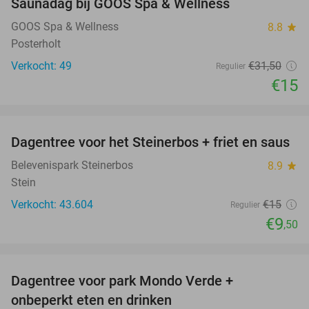
Saunadag bij GOOS Spa & Wellness
52%
NEW
TODAY
GOOS Spa & Wellness
8.8
star
Posterholt
Verkocht: 49
€31
,50
Regulier
€15
favorite_border
Dagentree voor het Steinerbos + friet en saus
37%
Belevenispark Steinerbos
8.9
star
Stein
Verkocht: 43.604
€15
Regulier
€9
,50
favorite_border
Dagentree voor park Mondo Verde +
25%
onbeperkt eten en drinken