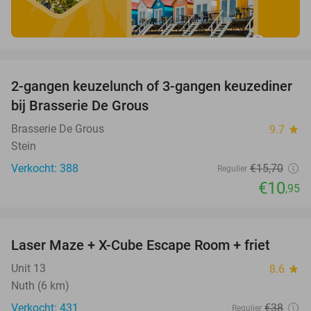
favorite_border
2-gangen keuzelunch of 3-gangen keuzediner
30%
bij Brasserie De Grous
Brasserie De Grous
9.7
star
Stein
Verkocht: 388
€15
,70
Regulier
€10
,95
favorite_border
Laser Maze + X-Cube Escape Room + friet
39%
Unit 13
8.6
star
Nuth (6 km)
Verkocht: 431
€38
Regulier