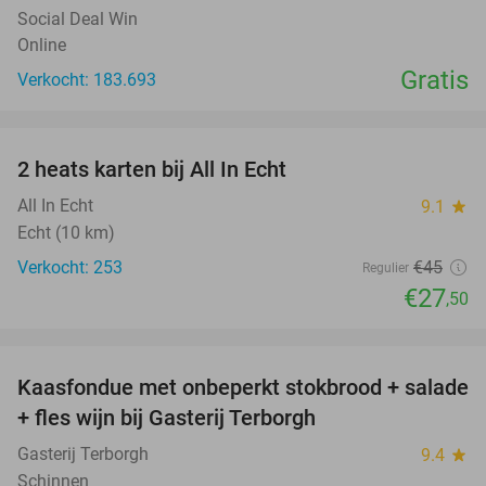
Social Deal Win
Online
Gratis
Verkocht: 183.693
favorite_border
2 heats karten bij All In Echt
39%
All In Echt
9.1
star
Echt (10 km)
Verkocht: 253
€45
Regulier
€27
,50
favorite_border
Kaasfondue met onbeperkt stokbrood + salade
44%
+ fles wijn bij Gasterij Terborgh
Gasterij Terborgh
9.4
star
Schinnen