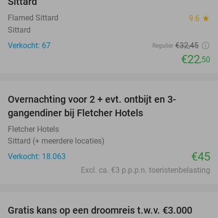
Sittard
Flamed Sittard
9.6
star
Sittard
Verkocht: 67
€32
,45
Regulier
€22
,50
favorite_border
Overnachting voor 2 + evt. ontbijt en 3-
gangendiner bij Fletcher Hotels
Fletcher Hotels
Sittard (+ meerdere locaties)
€45
Verkocht: 18.063
Excl. ca. €3 p.p.p.n. toeristenbelasting
favorite_border
Gratis kans op een droomreis t.w.v. €3.000