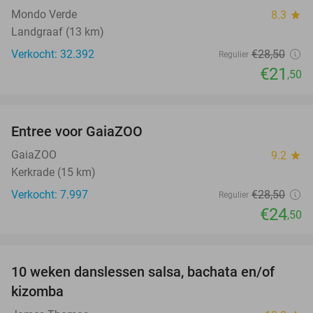
Mondo Verde
8.3
star
Landgraaf (13 km)
Verkocht: 32.392
€28
,50
Regulier
€21
,50
favorite_border
Entree voor GaiaZOO
14%
GaiaZOO
9.2
star
Kerkrade (15 km)
Verkocht: 7.997
€28
,50
Regulier
€24
,50
favorite_border
10 weken danslessen salsa, bachata en/of
56%
kizomba