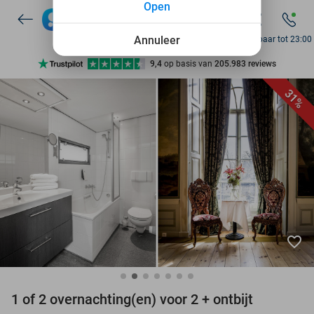
Open
7 dagen per week beschikbaar
10+ miljoen leden
Annuleer
Bereikbaar tot 23:00
9,4
op basis van
205.983 reviews
Ontdek 15.000+ deals
31%
7 dagen per week beschikbaar
10+ miljoen leden
favorite_border
1 of 2 overnachting(en) voor 2 + ontbijt