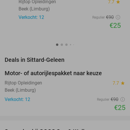
Rijtop Opleidingen
7.7
star
Beek (Limburg)
Verkocht: 12
€90
Regulier
€25
favorite_border
Deals in Sittard-Geleen
Motor- of autorijlespakket naar keuze
72%
Rijtop Opleidingen
7.7
star
Beek (Limburg)
Verkocht: 12
€90
Regulier
€25
favorite_border