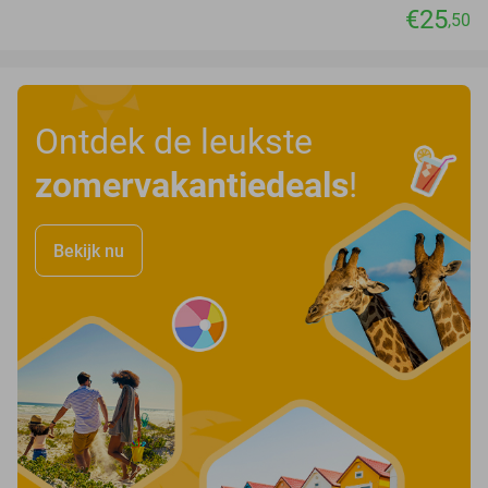
€25
,50
Ontdek de leukste
zomervakantiedeals
!
Bekijk nu