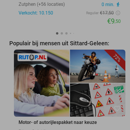
Zutphen (+56 locaties)
0 min.
directions_walk
Verkocht: 10.150
€17
,50
Regulier
€9
,50
Populair bij mensen uit Sittard-Geleen:
72%
favorite_border
Motor- of autorijlespakket naar keuze