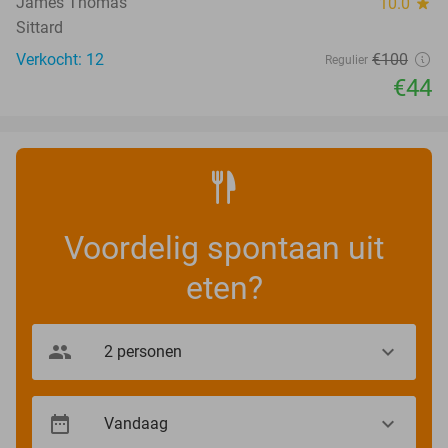
James Thomas
10.0
star
Sittard
Verkocht: 12
€100
Regulier
€44
Voordelig spontaan uit
eten?