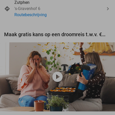
Zutphen
's-Gravenhof 6
Routebeschrijving
Maak gratis kans op een droomreis t.w.v. €3.000!
play_circle