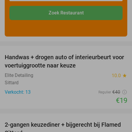
Zoek Restaurant
favorite_border
Handwas + drogen auto of interieurbeurt voor
53%
voertuiggrootte naar keuze
Elite Detailing
10.0
star
Sittard
Verkocht: 13
€40
Regulier
€19
favorite_border
2-gangen keuzediner + bijgerecht bij Flamed
31%