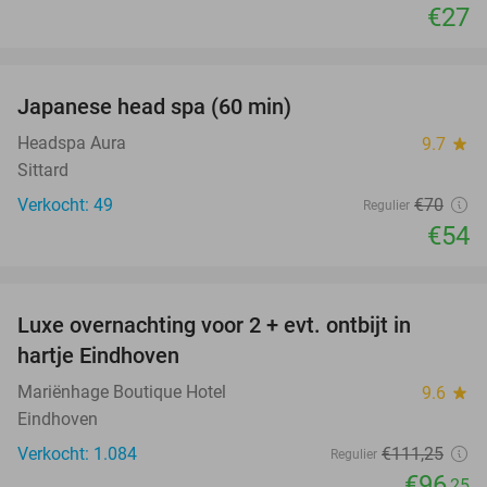
€27
favorite_border
Japanese head spa (60 min)
23%
Headspa Aura
9.7
star
Sittard
Verkocht: 49
€70
Regulier
€54
favorite_border
Luxe overnachting voor 2 + evt. ontbijt in
14%
hartje Eindhoven
Mariënhage Boutique Hotel
9.6
star
Eindhoven
Verkocht: 1.084
€111
,25
Regulier
€96
,25