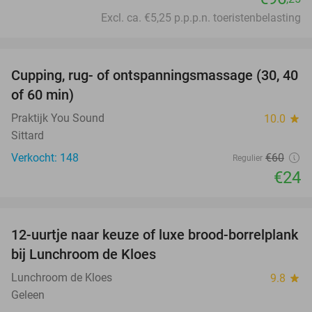
Excl. ca. €5,25 p.p.p.n. toeristenbelasting
favorite_border
Cupping, rug- of ontspanningsmassage (30, 40
60%
of 60 min)
Praktijk You Sound
10.0
star
Sittard
Verkocht: 148
€60
Regulier
€24
favorite_border
12-uurtje naar keuze of luxe brood-borrelplank
21%
bij Lunchroom de Kloes
Lunchroom de Kloes
9.8
star
Geleen