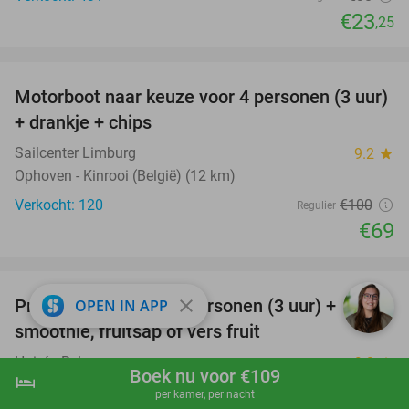
€23
,25
favorite_border
Motorboot naar keuze voor 4 personen (3 uur)
31%
+ drankje + chips
Sailcenter Limburg
9.2
star
Ophoven - Kinrooi (België) (12 km)
Verkocht: 120
€100
Regulier
€69
favorite_border
Privéwellness voor 2 personen (3 uur) +
close
OPEN IN APP
49%
smoothie, fruitsap of vers fruit
Hair ´n Relax
9.2
star
Boek nu voor €109
hotel
shopping_cart
Boek nu
navigate_next
Maasmechelen (9 km)
per kamer, per nacht