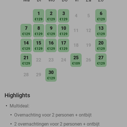
1
2
3
6
4
5
€129
€129
€129
€129
7
8
9
10
13
11
12
€129
€129
€129
€129
€129
14
15
16
17
20
18
19
€129
€129
€129
€129
€129
21
25
27
22
23
24
26
€129
€109
€129
30
28
29
€129
Highlights
Multideal:
Overnachting voor 2 personen + ontbijt
2 overnachtingen voor 2 personen + ontbijt