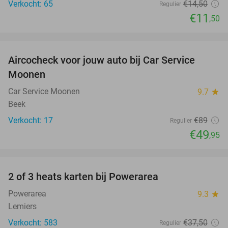
Verkocht: 65
€14
,50
Regulier
€11
,50
favorite_border
Aircocheck voor jouw auto bij Car Service
44%
Moonen
Car Service Moonen
9.7
star
Beek
Verkocht: 17
€89
Regulier
€49
,95
favorite_border
2 of 3 heats karten bij Powerarea
32%
Powerarea
9.3
star
Lemiers
Verkocht: 583
€37
,50
Regulier