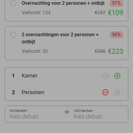
Overnachting voor 2 personen + ontbijt
31%
€109
Verkocht: 134
€157
2 overnachtingen voor 2 personen +
36%
ontbijt
€223
Verkocht: 32
€350
remove_circle_outline
add_circle_outline
1
Kamer
remove_circle_outline
add_circle_outline
2
Personen
Inchecken
Uitchecken
Kies datum
Kies datum