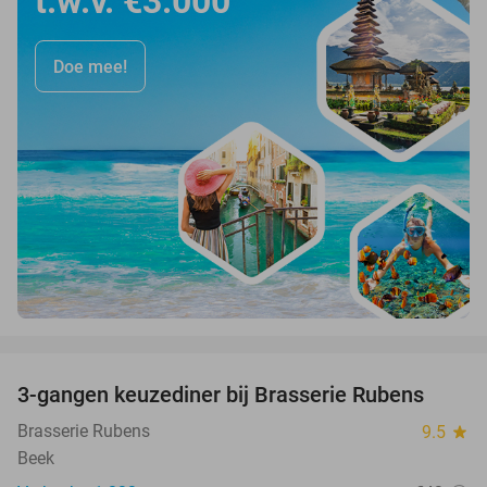
t.w.v. €3.000
Doe mee!
favorite_border
3-gangen keuzediner bij Brasserie Rubens
42%
Brasserie Rubens
9.5
star
Beek