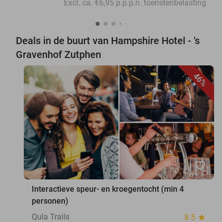
Excl. ca. €6,95 p.p.p.n. toeristenbelasting
Deals in de buurt van Hampshire Hotel - 's
Gravenhof Zutphen
46%
favorite_border
Interactieve speur- en kroegentocht (min 4
personen)
Qula Trails
8.5
star