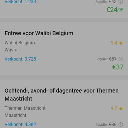
Verkocht: 1.233
€43
Regulier
€24
,95
favorite_border
Entree voor Walibi Belgium
35%
Walibi Belgium
9.4
star
Wavre
Verkocht: 3.725
€57
Regulier
€37
favorite_border
Ochtend-, avond- of dagentree voor Thermen
25%
Maastricht
Thermen Maastricht
9.7
star
Maastricht
Verkocht: 4.382
€36
Regulier