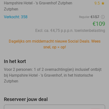
Hampshire Hotel - 's Gravenhof Zutphen
9.5
star
Zutphen
Verkocht: 358
€157
Regulier
€109
Excl. ca. €4,75 p.p.p.n. toeristenbelasting
Dagelijks om middernacht nieuwe Social Deals. Wees
snel, op = op!
In het kort
Voor 2 personen: 1 of 2 overnachting(en) inclusief ontbijt
bij Hampshire Hotel - 's Gravenhof, in het historische
Zutphen
Reserveer jouw deal