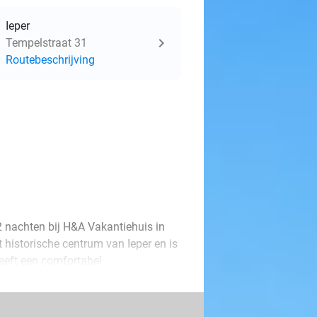
Ieper
Tempelstraat 31
Routebeschrijving
2 nachten bij H&A Vakantiehuis in
et historische centrum van Ieper en is
eeft een comfortabel
e. Ook is er een kitchenette
naast kun jij jouw auto gratis
r te verkennen dus.