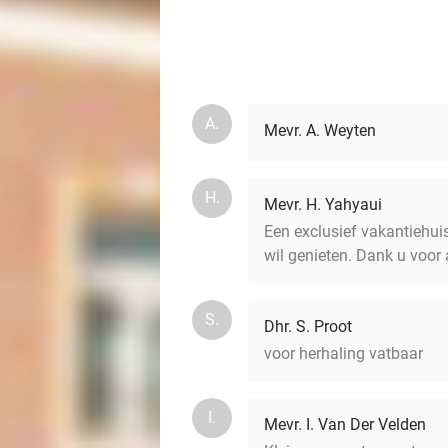
A.
Mevr. A. Weyten
H.
Mevr. H. Yahyaui
Een exclusief vakantiehui
wil genieten. Dank u voor a
S.
Dhr. S. Proot
voor herhaling vatbaar
I.
Mevr. I. Van Der Velden