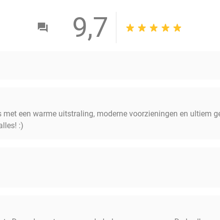
9,7
s met een warme uitstraling, moderne voorzieningen en ultiem g
lles! :)