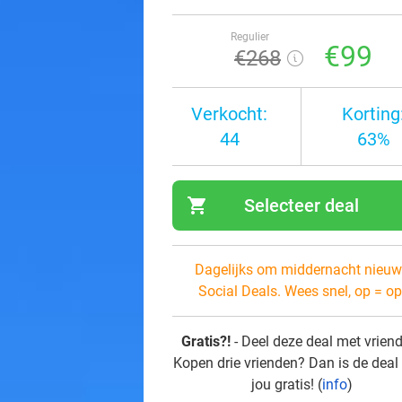
Regulier
€99
€268
Verkocht:
Korting
44
63%
shopping_cart
Selecteer deal
navi
Dagelijks om middernacht nieuw
Social Deals. Wees snel, op = op
Gratis?!
- Deel deze deal met vrien
Kopen drie vrienden? Dan is de deal
jou gratis! (
info
)