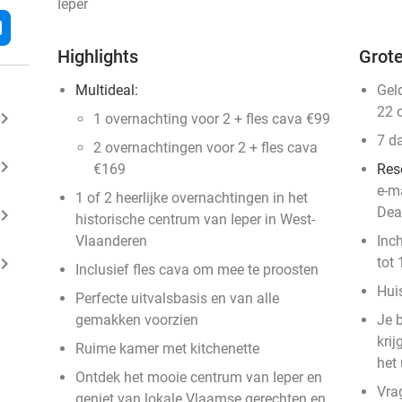
Ieper
l
Highlights
Grote
Multideal:
Gel
22 
ard_arrow_right
1 overnachting voor 2 + fles cava €99
7 d
2 overnachtingen voor 2 + fles cava
ard_arrow_right
€169
Res
e-m
1 of 2 heerlijke overnachtingen in het
Dea
ard_arrow_right
historische centrum van Ieper in West-
Vlaanderen
Inc
ard_arrow_right
tot 
Inclusief fles cava om mee te proosten
Huis
Perfecte uitvalsbasis en van alle
gemakken voorzien
Je b
krij
Ruime kamer met kitchenette
het
Ontdek het mooie centrum van Ieper en
Vra
geniet van lokale Vlaamse gerechten en