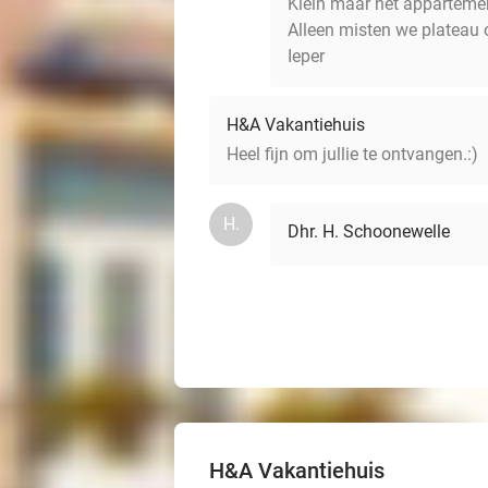
Klein maar net apparteme
Alleen misten we plateau o
Ieper
H&A Vakantiehuis
Heel fijn om jullie te ontvangen.:)
H.
Dhr. H. Schoonewelle
H&A Vakantiehuis