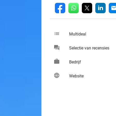
whatsapp
linkedin
fb
mai
list
keybo
Multideal
chat
keybo
Selectie van recensies
work
keybo
Bedrijf
language
keybo
Website