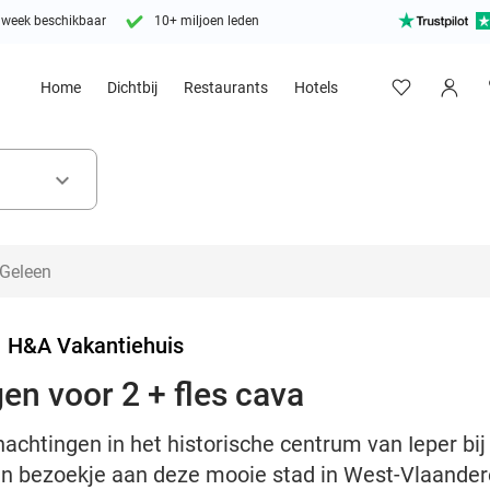
 week beschikbaar
10+ miljoen leden
Home
Dichtbij
Restaurants
Hotels
keyboard_arrow_down
>
H&A Vakantiehuis
en voor 2 + fles cava
nachtingen in het historische centrum van Ieper bi
een bezoekje aan deze mooie stad in West-Vlaander