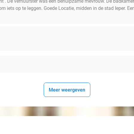
nt . De verhuurster was een behulpzame mevrouw. De badkamer 
m iets op te leggen. Goede Locatie, midden in de stad Ieper. Ee
Meer weergeven