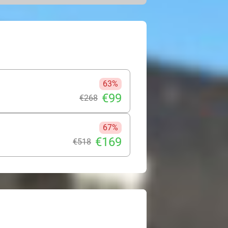
ardigheden ontdekt en bezoek lokale
gische bieren. Maar voor je dat
 delen met je gezelschap. Santé: op
63%
€99
€268
67%
€169
€518