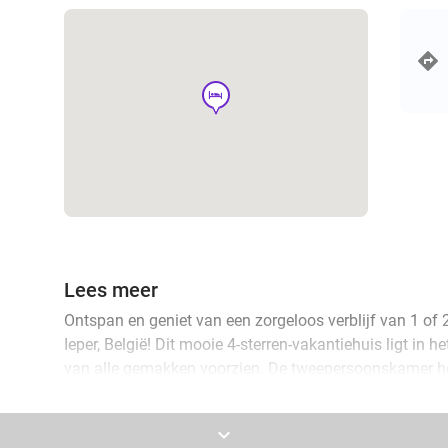
hotel
Lees meer
Ontspan en geniet van een zorgeloos verblijf van 1 of 
Ieper, België! Dit mooie 4-sterren-vakantiehuis ligt in h
van alle gemakken voorzien. De tweepersoonskamer h
tweepersoonsbed en er is een badkamer met regendouch
aanwezig, waar jij de lekkerste ontbijtjes bereidt. Daar
keyboard_arrow_down
parkeren op het terrein. De ideale uitvalsbasis om Iepe