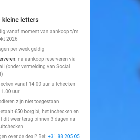
 kleine letters
dig vanaf moment van aankoop t/m
okt 2026
agen per week geldig
erveren:
na aankoop reserveren via
ail (onder vermelding van Social
l)
hecken vanaf 14.00 uur, uitchecken
11.00 uur
dieren zijn niet toegestaan
etaalt €50 borg bij het inchecken en
gt dit weer terug binnen 3 dagen na
 uitchecken
gen over de deal? Bel:
+31 88 205 05