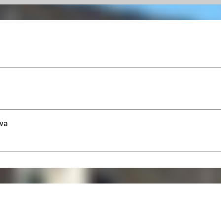
Stap terug in de tijd, terwijl je eeuwenoude bezienswa
restaurants voor de lekkerste Vlaamse gerechten en Bel
doet, geniet jij eerst van een heerlijke fles cava om te
een mooi weekend!
ava