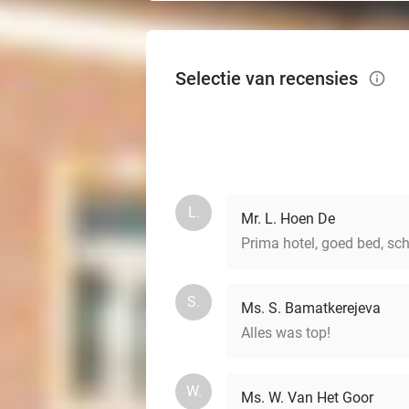
Selectie van recensies
info_outlined
L.
Mr. L. Hoen De
Prima hotel, goed bed, sc
S.
Ms. S. Bamatkerejeva
Alles was top!
W.
Ms. W. Van Het Goor