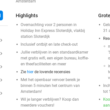
Amsterdam
l
Highlights
Grote
Overnachting voor 2 personen in
Gel
Holiday Inn Express Sloterdijk, vlakbij
31 
station Sloterdijk
Res
ard_arrow_right
Inclusief ontbijt en late check-out
n
Jullie verblijven in een standaardkamer
'
ard_arrow_right
met gratis wifi, een eigen bureau, koffie-
o
en theefaciliteiten en meer
i
ard_arrow_right
Zie
hier
de lovende recensies
t
v
ard_arrow_right
Met het openbaar vervoer bereik je
binnen 5 minuten het centrum van
Inc
Amsterdam!
tot 
ard_arrow_right
Wil je langer verblijven? Koop dan
Koo
meerdere vouchers!
aan