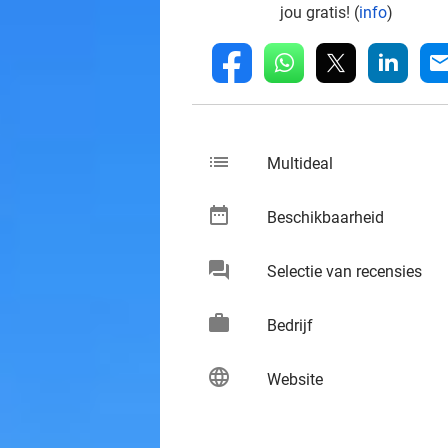
jou gratis! (
info
)
whatsapp
linkedin
fb
mai
list
keybo
Multideal
date_range
keybo
Beschikbaarheid
chat
keybo
Selectie van recensies
work
keybo
Bedrijf
language
keybo
Website