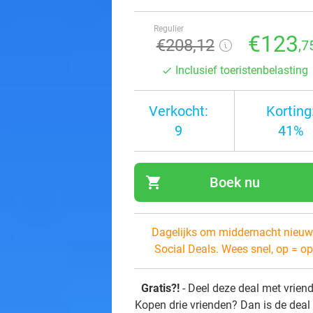
Regulier
€123
€208,12
,7
Inclusief toeristenbelasting
Verkocht:
Korting
9
41%
shopping_cart
Boek nu
navi
Dagelijks om middernacht nieuw
Social Deals. Wees snel, op = op
Gratis?!
- Deel deze deal met vrien
Kopen drie vrienden? Dan is de deal