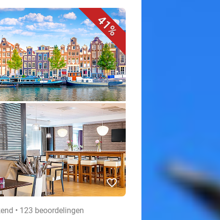
41%
favorite_border
kend • 123 beoordelingen