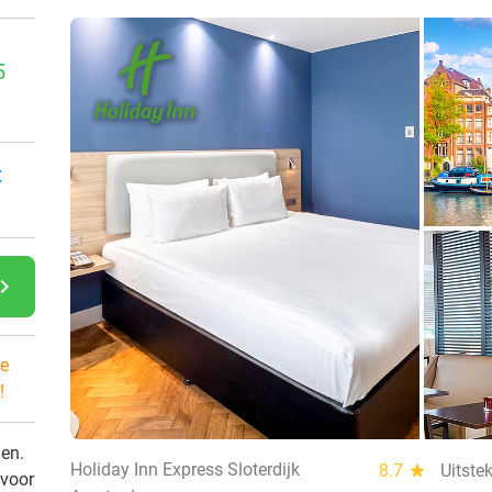
5
:
gate_next
e
!
den.
Holiday Inn Express Sloterdijk
8.7
star
Uitste
 voor