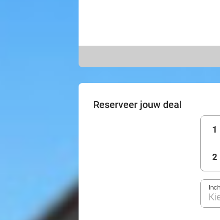
Reserveer jouw deal
1
2
Inc
Ki