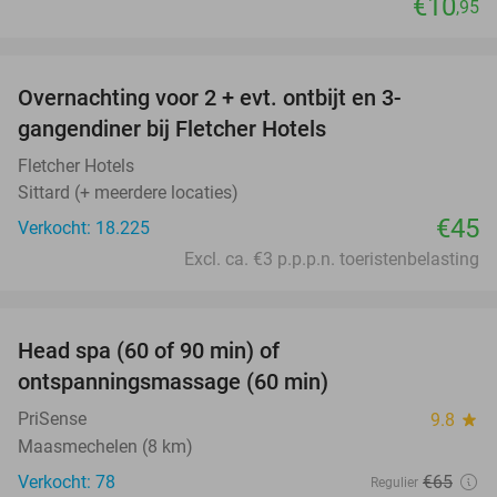
€10
,95
favorite_border
Overnachting voor 2 + evt. ontbijt en 3-
gangendiner bij Fletcher Hotels
Fletcher Hotels
Sittard (+ meerdere locaties)
€45
Verkocht: 18.225
Excl. ca. €3 p.p.p.n. toeristenbelasting
favorite_border
Head spa (60 of 90 min) of
42%
ontspanningsmassage (60 min)
PriSense
9.8
star
Maasmechelen (8 km)
Verkocht: 78
€65
Regulier