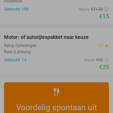
Posterholt
Verkocht: 189
€31
,50
Regulier
€15
favorite_border
Motor- of autorijlespakket naar keuze
72%
Rijtop Opleidingen
7.7
star
Beek (Limburg)
Verkocht: 14
€90
Regulier
€25
Voordelig spontaan uit