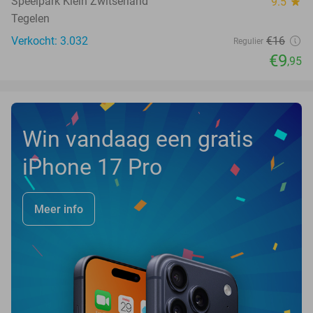
Speelpark Klein Zwitserland
9.5
star
Tegelen
Verkocht: 3.032
€16
Regulier
€9
,95
Win vandaag een gratis
iPhone 17 Pro
Meer info