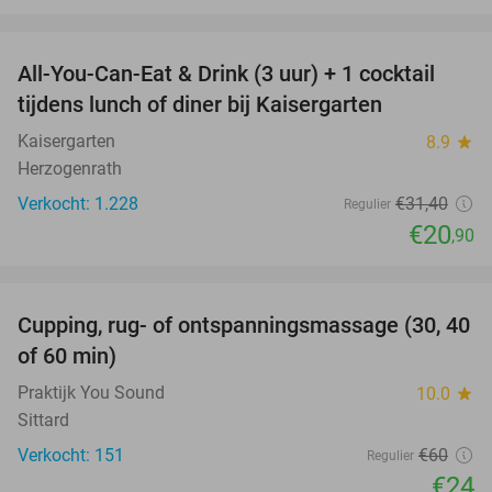
favorite_border
All-You-Can-Eat & Drink (3 uur) + 1 cocktail
33%
tijdens lunch of diner bij Kaisergarten
Kaisergarten
8.9
star
Herzogenrath
Verkocht: 1.228
€31
,40
Regulier
€20
,90
favorite_border
Cupping, rug- of ontspanningsmassage (30, 40
60%
of 60 min)
Praktijk You Sound
10.0
star
Sittard
Verkocht: 151
€60
Regulier
€24