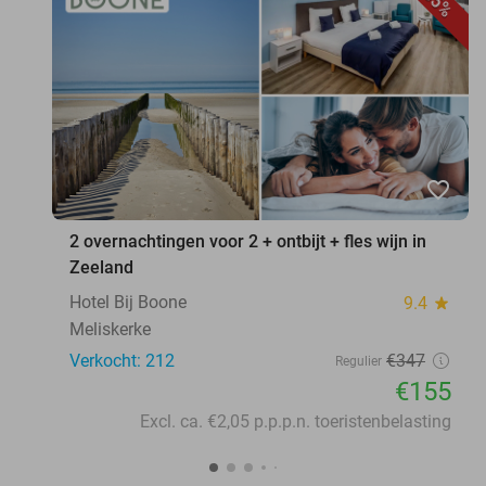
55%
favorite_border
2 overnachtingen voor 2 + ontbijt + fles wijn in
Zeeland
Hotel Bij Boone
9.4
star
Meliskerke
Verkocht: 212
€347
Regulier
€155
Excl. ca. €2,05 p.p.p.n. toeristenbelasting