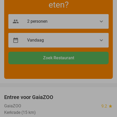
eten?
Zoek Restaurant
favorite_border
Entree voor GaiaZOO
14%
GaiaZOO
9.2
star
Kerkrade (15 km)