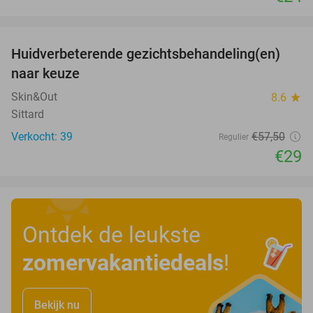
favorite_border
Huidverbeterende gezichtsbehandeling(en)
50%
naar keuze
Skin&Out
8.6
star
Sittard
Verkocht: 39
€57
,50
Regulier
€29
Ontdek de leukste
zomervakantiedeals
!
Bekijk nu