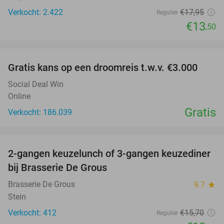
Verkocht: 2.422
€17
,95
Regulier
€13
,50
favorite_border
Gratis kans op een droomreis t.w.v. €3.000
Social Deal Win
Online
Gratis
Verkocht: 186.039
favorite_border
2-gangen keuzelunch of 3-gangen keuzediner
30%
bij Brasserie De Grous
Brasserie De Grous
9.7
star
Stein
Verkocht: 412
€15
,70
Regulier