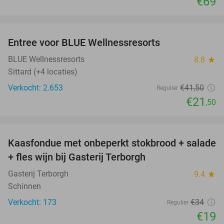
€69
favorite_border
Entree voor BLUE Wellnessresorts
48%
BLUE Wellnessresorts
8.8
star
Sittard (+4 locaties)
Verkocht: 2.653
€41
,50
Regulier
€21
,50
favorite_border
Kaasfondue met onbeperkt stokbrood + salade
44%
+ fles wijn bij Gasterij Terborgh
Gasterij Terborgh
9.4
star
Schinnen
Verkocht: 173
€34
Regulier
€19