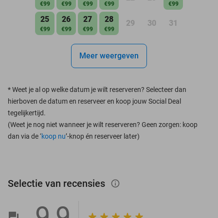
€99
€99
€99
€99
€99
25
26
27
28
29
30
31
€99
€99
€99
€99
Meer weergeven
*
Weet je al op welke datum je wilt reserveren? Selecteer dan
hierboven de datum en reserveer en koop jouw Social Deal
tegelijkertijd.
(Weet je nog niet wanneer je wilt reserveren? Geen zorgen: koop
dan via de ‘
koop nu
’-knop én reserveer later)
Selectie van recensies
info_outlined
9,9