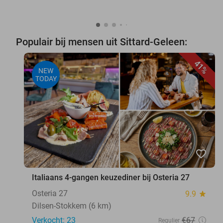
Populair bij mensen uit Sittard-Geleen:
41%
NEW
TODAY
favorite_border
Italiaans 4-gangen keuzediner bij Osteria 27
Osteria 27
9.9
star
Dilsen-Stokkem (6 km)
Verkocht: 23
€67
Regulier