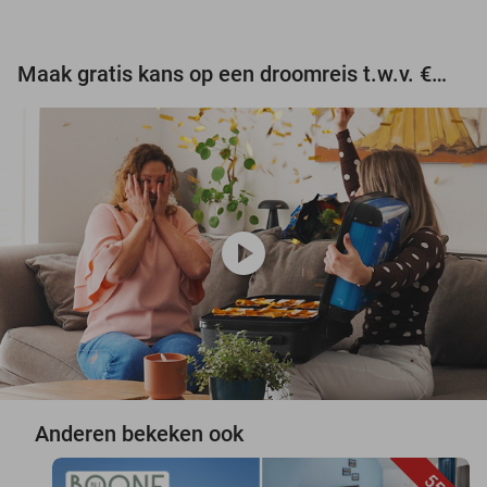
Maak gratis kans op een droomreis t.w.v. €3.000!
play_circle
Anderen bekeken ook