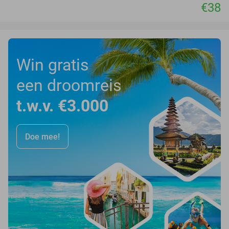
€38
Win gratis
een droomreis
t.w.v. €3.000
Doe mee!