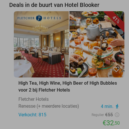
Deals in de buurt van Hotel Blooker
41%
favorite_border
High Tea, High Wine, High Beer of High Bubbles
voor 2 bij Fletcher Hotels
Fletcher Hotels
Renesse (+ meerdere locaties)
4 min.
directions_walk
Verkocht: 815
€55
Regulier
€32
,50