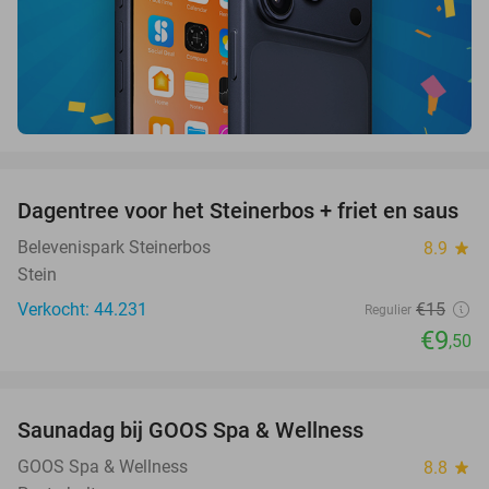
favorite_border
Dagentree voor het Steinerbos + friet en saus
37%
Belevenispark Steinerbos
8.9
star
Stein
Verkocht: 44.231
€15
Regulier
€9
,50
favorite_border
Saunadag bij GOOS Spa & Wellness
52%
GOOS Spa & Wellness
8.8
star