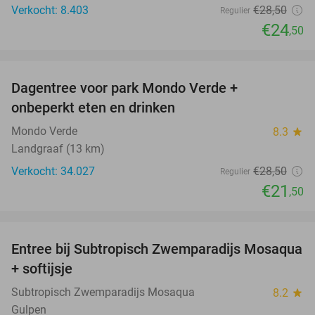
Verkocht: 8.403
€28
,50
Regulier
€24
,50
favorite_border
Dagentree voor park Mondo Verde +
25%
onbeperkt eten en drinken
Mondo Verde
8.3
star
Landgraaf (13 km)
Verkocht: 34.027
€28
,50
Regulier
€21
,50
favorite_border
Entree bij Subtropisch Zwemparadijs Mosaqua
25%
+ softijsje
Subtropisch Zwemparadijs Mosaqua
8.2
star
Gulpen