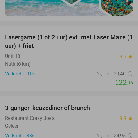
favorite_border
Lasergame (1 of 2 uur) evt. met Laser Maze (1
22%
uur) + friet
Unit 13
8.6
star
Nuth (6 km)
Verkocht: 915
€29
,40
Regulier
€22
,95
favorite_border
3-gangen keuzediner of brunch
50%
Restaurant Crazy Joe's
9.8
star
Geleen
Verkocht: 336
€24
,95
Regulier