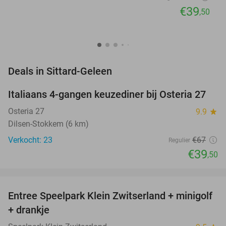
€39
,50
favorite_border
Deals in Sittard-Geleen
Italiaans 4-gangen keuzediner bij Osteria 27
41%
NEW
TODAY
Osteria 27
9.9
star
Dilsen-Stokkem (6 km)
Verkocht: 23
€67
Regulier
€39
,50
favorite_border
Entree Speelpark Klein Zwitserland + minigolf
38%
+ drankje