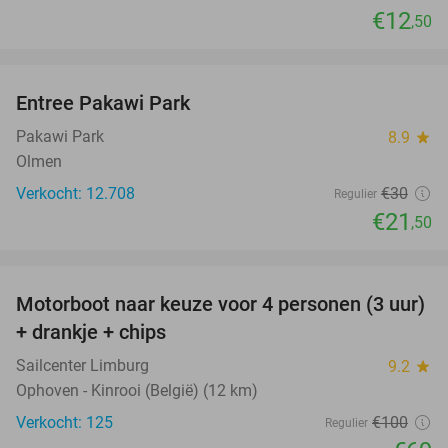
€12
,50
favorite_border
Entree Pakawi Park
28%
Pakawi Park
8.9
star
Olmen
Verkocht: 12.708
€30
Regulier
€21
,50
favorite_border
Motorboot naar keuze voor 4 personen (3 uur)
31%
+ drankje + chips
Sailcenter Limburg
9.2
star
Ophoven - Kinrooi (België) (12 km)
Verkocht: 125
€100
Regulier