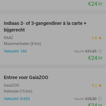
€24
,50
favorite_border
Indiaas 2- of 3-gangendiner à la carte +
22%
bijgerecht
RAAZ
9.8
star
Maasmechelen (8 km)
Verkocht: 160
€31
,85
Regulier
€24
,90
favorite_border
Entree voor GaiaZOO
14%
GaiaZOO
9.2
star
Kerkrade (15 km)
Verkocht: 8.653
€28
,50
Regulier
€24
,50