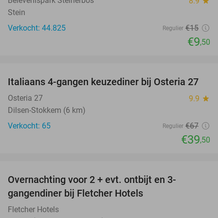
Belevenispark Steinerbos
8.9
star
Stein
Verkocht: 44.825
€15
Regulier
€9
,50
favorite_border
Italiaans 4-gangen keuzediner bij Osteria 27
41%
Osteria 27
9.9
star
Dilsen-Stokkem (6 km)
Verkocht: 65
€67
Regulier
€39
,50
favorite_border
Overnachting voor 2 + evt. ontbijt en 3-
gangendiner bij Fletcher Hotels
Fletcher Hotels