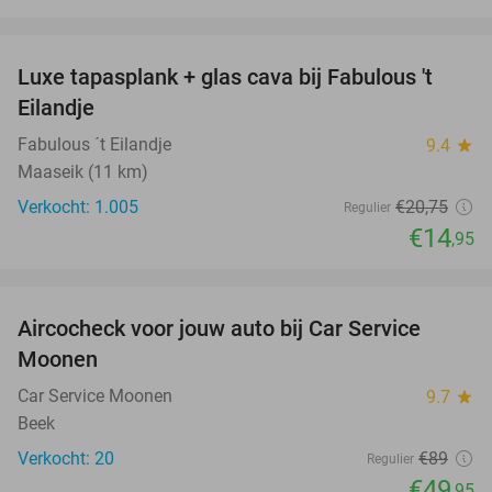
favorite_border
Luxe tapasplank + glas cava bij Fabulous 't
28%
Eilandje
Fabulous ´t Eilandje
9.4
star
Maaseik (11 km)
Verkocht: 1.005
€20
,75
Regulier
€14
,95
favorite_border
Aircocheck voor jouw auto bij Car Service
44%
Moonen
Car Service Moonen
9.7
star
Beek
Verkocht: 20
€89
Regulier
€49
,95