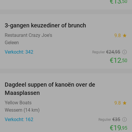
€13
,50
favorite_border
3-gangen keuzediner of brunch
50%
Restaurant Crazy Joe's
9.8
star
Geleen
Verkocht: 342
€24
,95
Regulier
€12
,50
favorite_border
Dagdeel suppen of kanoën over de
43%
Maasplassen
Yellow Boats
9.8
star
Wessem (14 km)
Verkocht: 162
€35
Regulier
€19
,95