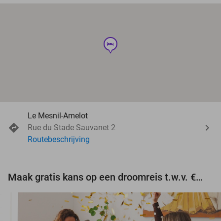
hotel
Le Mesnil-Amelot
Rue du Stade Sauvanet 2
Routebeschrijving
Maak gratis kans op een droomreis t.w.v. €3.000!