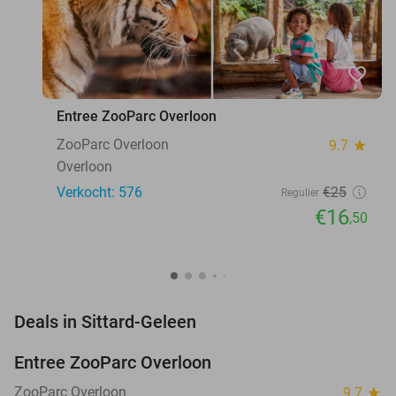
favorite_border
Entree ZooParc Overloon
ZooParc Overloon
9.7
star
Overloon
Verkocht: 576
€25
Regulier
€16
,50
favorite_border
Deals in Sittard-Geleen
Entree ZooParc Overloon
34%
NEW
TODAY
ZooParc Overloon
9.7
star