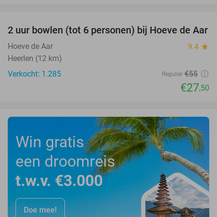
favorite_border
2 uur bowlen (tot 6 personen) bij Hoeve de Aar
50%
Hoeve de Aar
9.4
star
Heerlen (12 km)
Verkocht: 1.285
€55
Regulier
€27
,50
Win gratis
een droomreis
t.w.v. €3.000
Doe mee!