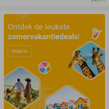
Ontdek de leukste
zomervakantiedeals
!
Bekijk nu