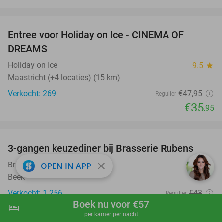
favorite_border
Entree voor Holiday on Ice - CINEMA OF
25%
DREAMS
Holiday on Ice
9.5
star
Maastricht (+4 locaties) (15 km)
Verkocht: 269
€47
,95
Regulier
€35
,95
favorite_border
3-gangen keuzediner bij Brasserie Rubens
42%
close
Brasserie Rubens
OPEN IN APP
9.5
star
Beek
Verkocht: 1.256
€43
Regulier
Boek nu voor €57
€24
hotel
shopping_cart
Boek nu
navigate_next
,95
per kamer, per nacht