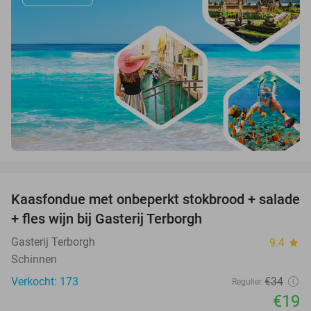
favorite_border
Kaasfondue met onbeperkt stokbrood + salade
44%
+ fles wijn bij Gasterij Terborgh
Gasterij Terborgh
9.4
star
Schinnen
Verkocht: 173
€34
Regulier
€19