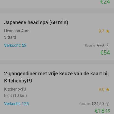
€24
favorite_border
Japanese head spa (60 min)
23%
Headspa Aura
9.7
star
Sittard
Verkocht: 52
€70
Regulier
€54
favorite_border
2-gangendiner met vrije keuze van de kaart bij
23%
KitchenbyPJ
KitchenbyPJ
9.0
star
Echt (10 km)
Verkocht: 125
€24
,50
Regulier
€18
,95