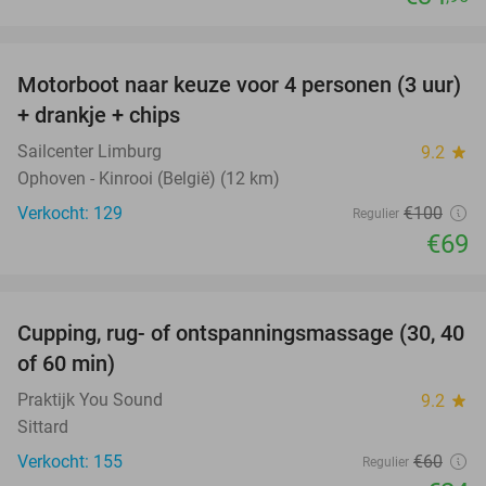
favorite_border
Motorboot naar keuze voor 4 personen (3 uur)
31%
+ drankje + chips
Sailcenter Limburg
9.2
star
Ophoven - Kinrooi (België) (12 km)
Verkocht: 129
€100
Regulier
€69
favorite_border
Cupping, rug- of ontspanningsmassage (30, 40
60%
of 60 min)
Praktijk You Sound
9.2
star
Sittard
Verkocht: 155
€60
Regulier