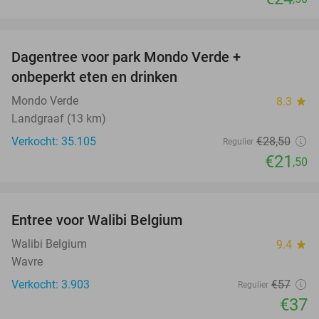
favorite_border
Dagentree voor park Mondo Verde +
25%
onbeperkt eten en drinken
Mondo Verde
8.3
star
Landgraaf (13 km)
Verkocht: 35.105
€28
,50
Regulier
€21
,50
favorite_border
Entree voor Walibi Belgium
35%
Walibi Belgium
9.4
star
Wavre
Verkocht: 3.903
€57
Regulier
€37