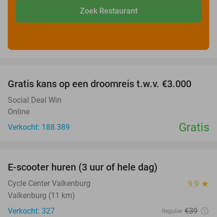
Zoek Restaurant
favorite_border
Gratis kans op een droomreis t.w.v. €3.000
Social Deal Win
Online
Gratis
Verkocht: 188.389
favorite_border
E-scooter huren (3 uur of hele dag)
37%
Cycle Center Valkenburg
9.9
star
Valkenburg (11 km)
Verkocht: 327
€39
Regulier