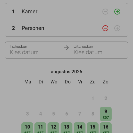
remove_circle_outline
add_circle_outline
1
Kamer
remove_circle_outline
add_circle_outline
2
Personen
Inchecken
Uitchecken
Kies datum
Kies datum
augustus 2026
Ma
Di
Wo
Do
Vr
Za
Zo
1
2
9
3
4
5
6
7
8
€57
10
11
12
13
14
15
16
€57
€57
€57
€57
€57
€57
€57