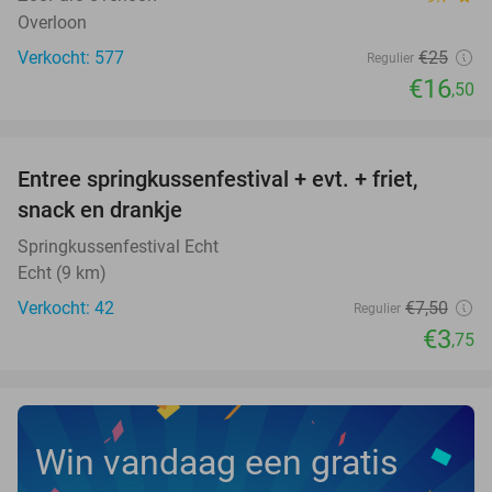
Overloon
Verkocht: 577
€25
Regulier
€16
,50
favorite_border
Entree springkussenfestival + evt. + friet,
50%
NEW
snack en drankje
TODAY
Springkussenfestival Echt
Echt (9 km)
Verkocht: 42
€7
,50
Regulier
€3
,75
Win vandaag een gratis