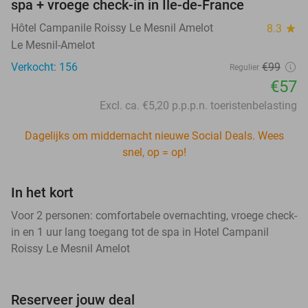
spa + vroege check-in in Île-de-France
Hôtel Campanile Roissy Le Mesnil Amelot
8.3
star
Le Mesnil-Amelot
Verkocht: 156
€99
Regulier
€57
Excl. ca. €5,20 p.p.p.n. toeristenbelasting
Dagelijks om middernacht nieuwe Social Deals. Wees
snel, op = op!
In het kort
Voor 2 personen: comfortabele overnachting, vroege check-
in en 1 uur lang toegang tot de spa in Hotel Campanil
Roissy Le Mesnil Amelot
Reserveer jouw deal