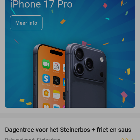
iPhone 17 Pro
Meer info
favorite_border
Dagentree voor het Steinerbos + friet en saus
37%