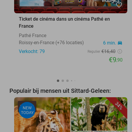
favorite_border
Ticket de cinéma dans un cinéma Pathé en
France
Pathé France
Roissy-en-France (+76 locaties)
6 min.
directions_car
Verkocht: 79
€16
,40
Regulier
€9
,90
Populair bij mensen uit Sittard-Geleen:
34%
NEW
TODAY