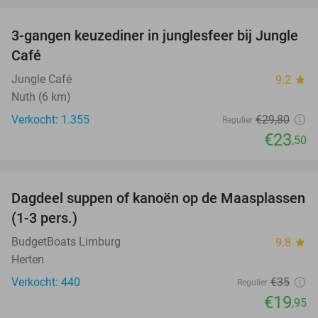
favorite_border
3-gangen keuzediner in junglesfeer bij Jungle
21%
Café
Jungle Café
9.2
star
Nuth (6 km)
Verkocht: 1.355
€29
,80
Regulier
€23
,50
favorite_border
Dagdeel suppen of kanoën op de Maasplassen
43%
(1-3 pers.)
BudgetBoats Limburg
9.8
star
Herten
Verkocht: 440
€35
Regulier
€19
,95