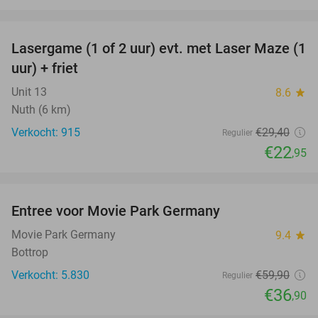
favorite_border
Lasergame (1 of 2 uur) evt. met Laser Maze (1
22%
uur) + friet
Unit 13
8.6
star
Nuth (6 km)
Verkocht: 915
€29
,40
Regulier
€22
,95
favorite_border
Entree voor Movie Park Germany
38%
Movie Park Germany
9.4
star
Bottrop
Verkocht: 5.830
€59
,90
Regulier
€36
,90