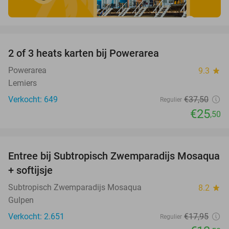
favorite_border
2 of 3 heats karten bij Powerarea
32%
Powerarea
9.3
star
Lemiers
Verkocht: 649
€37
,50
Regulier
€25
,50
favorite_border
Entree bij Subtropisch Zwemparadijs Mosaqua
25%
+ softijsje
Subtropisch Zwemparadijs Mosaqua
8.2
star
Gulpen
Verkocht: 2.651
€17
,95
Regulier