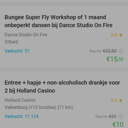
favorite_border
Bungee Super Fly Workshop of 1 maand
52%
onbeperkt dansen bij Dance Studio On Fire
Dance Studio On Fire
8.8
star
Sittard
Verkocht: 51
€32
,50
Regulier
€15
,50
favorite_border
Entree + hapje + non-alcoholisch drankje voor
52%
2 bij Holland Casino
Holland Casino
9.6
star
Valkenburg (+12 locaties) (11 km)
Verkocht: 11.124
€21
Regulier
€10