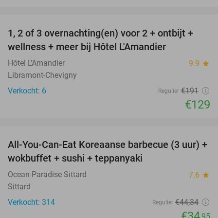
favorite_border
1, 2 of 3 overnachting(en) voor 2 + ontbijt +
32%
NEW
wellness + meer bij Hôtel L'Amandier
TODAY
Hôtel L'Amandier
9.9
star
Libramont-Chevigny
Verkocht: 6
€191
Regulier
€129
favorite_border
All-You-Can-Eat Koreaanse barbecue (3 uur) +
21%
wokbuffet + sushi + teppanyaki
Ocean Paradise Sittard
7.6
star
Sittard
Verkocht: 314
€44
,34
Regulier
€34
,95