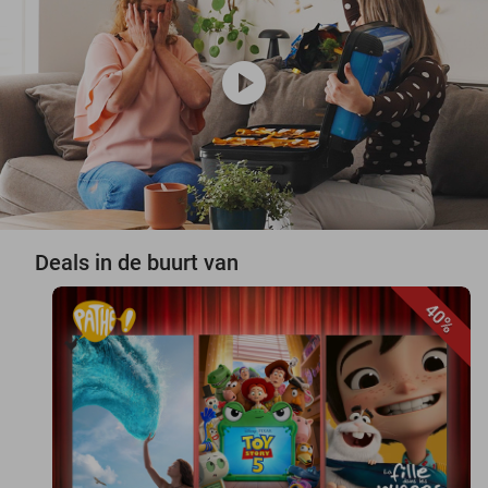
play_circle
Deals in de buurt van
40%