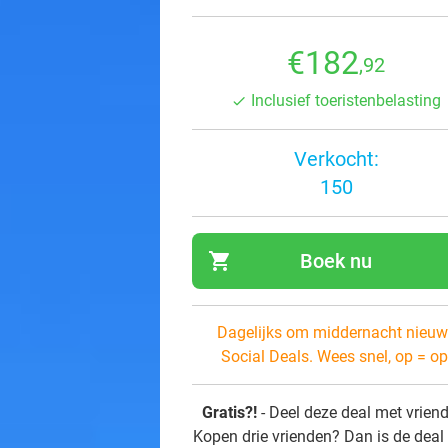
€182
,92
Inclusief toeristenbelasting
Verkocht:
150
shopping_cart
Boek nu
navi
Dagelijks om middernacht nieuw
Social Deals. Wees snel, op = op
Gratis?!
- Deel deze deal met vrien
Kopen drie vrienden? Dan is de deal