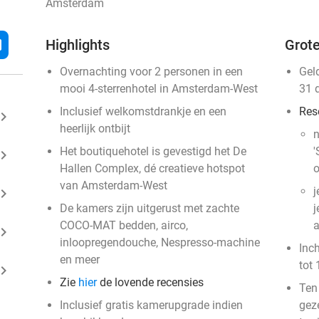
Amsterdam
l
Highlights
Grote
Overnachting voor 2 personen in een
Gel
mooi 4-sterrenhotel in Amsterdam-West
31 
Inclusief welkomstdrankje en een
Res
ard_arrow_right
heerlijk ontbijt
n
Het boutiquehotel is gevestigd het De
'
ard_arrow_right
Hallen Complex, dé creatieve hotspot
o
van Amsterdam-West
j
ard_arrow_right
De kamers zijn uitgerust met zachte
j
COCO-MAT bedden, airco,
a
ard_arrow_right
inloopregendouche, Nespresso-machine
Inc
en meer
tot 
ard_arrow_right
Zie
hier
de lovende recensies
Ten
Inclusief gratis kamerupgrade indien
gez