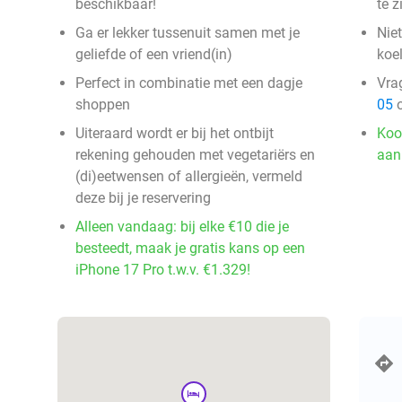
beschikbaar!
te z
Ga er lekker tussenuit samen met je
Nie
geliefde of een vriend(in)
koe
Perfect in combinatie met een dagje
Vra
shoppen
05
o
Uiteraard wordt er bij het ontbijt
Koo
rekening gehouden met vegetariërs en
aan
(di)eetwensen of allergieën, vermeld
deze bij je reservering
Alleen vandaag: bij elke €10 die je
besteedt, maak je gratis kans op een
iPhone 17 Pro t.w.v. €1.329!
hotel