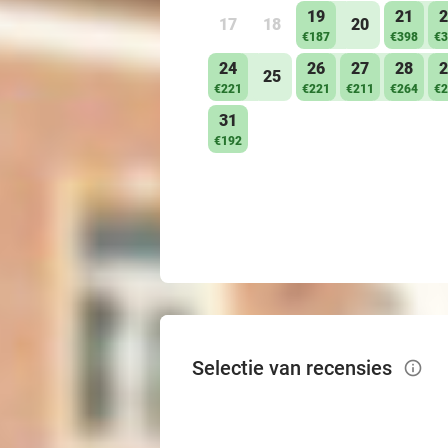
19
21
2
17
18
20
€187
€398
€3
24
26
27
28
2
25
€221
€221
€211
€264
€2
31
€192
Selectie van recensies
info_outlined