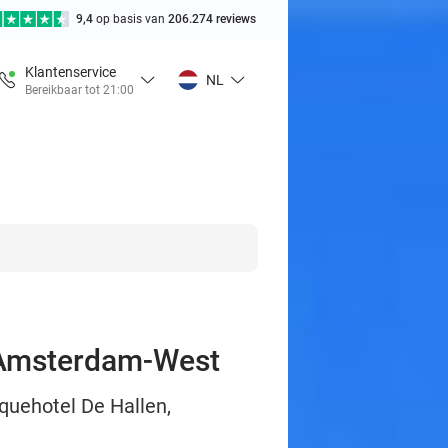
9,4
op basis van
206.274 reviews
Klantenservice
NL
Bereikbaar tot 21:00
n Amsterdam-West
iquehotel De Hallen,