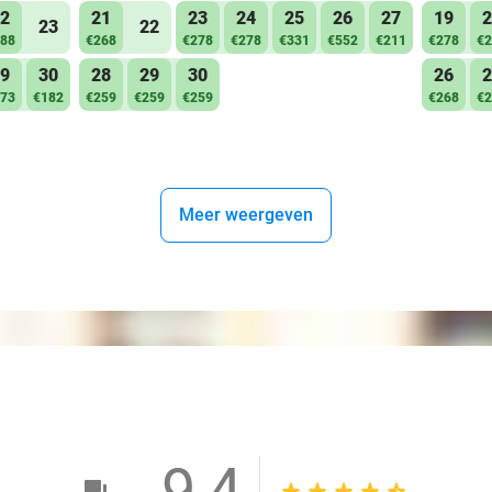
2
21
23
24
25
26
27
19
2
23
22
88
€268
€278
€278
€331
€552
€211
€278
€2
9
30
28
29
30
26
2
73
€182
€259
€259
€259
€268
€2
Meer weergeven
9,4