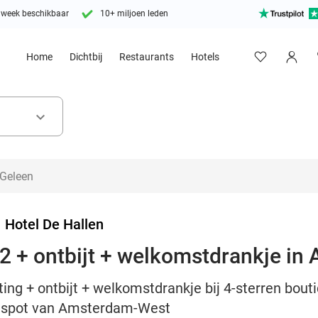
 week beschikbaar
10+ miljoen leden
Home
Dichtbij
Restaurants
Hotels
keyboard_arrow_down
>
Hotel De Hallen
2 + ontbijt + welkomstdrankje i
ing + ontbijt + welkomstdrankje bij 4-sterren bout
hotspot van Amsterdam-West