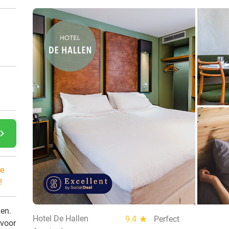
gate_next
e
!
den.
Hotel De Hallen
9.4
star
Perfect
 voor