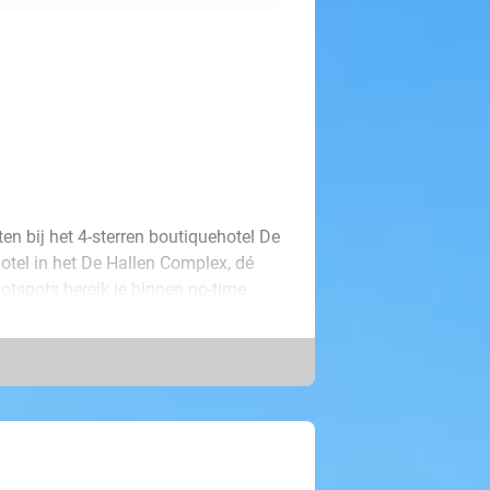
n bij het 4-sterren boutiquehotel De
otel in het De Hallen Complex, dé
otspots bereik je binnen no-time.
e of twin) die van alle gemakken is
n inloopregendouche, Nespresso-
ieten jullie van een heerlijk ontbijt.