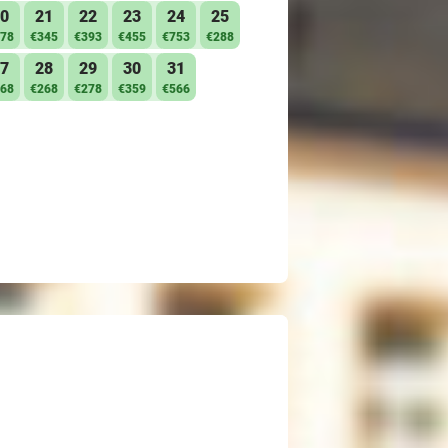
0
21
22
23
24
25
78
€345
€393
€455
€753
€288
7
28
29
30
31
68
€268
€278
€359
€566