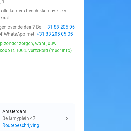
ijn
t alle kamers beschikken over een
lkast
gen over de deal? Bel:
+31 88 205 05
f WhatsApp met:
+31 88 205 05 05
p zonder zorgen, want jouw
koop is 100% verzekerd (meer info)
Amsterdam
Bellamyplein 47
Routebeschrijving