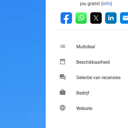
jou gratis! (
info
)
whatsapp
linkedin
fb
mai
list
keybo
Multideal
date_range
keybo
Beschikbaarheid
chat
keybo
Selectie van recensies
work
keybo
Bedrijf
language
keybo
Website