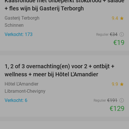
Kaasfondue met onbeperkt stokbrood + salade
44%
+ fles wijn bij Gasterij Terborgh
Gasterij Terborgh
9.4
star
Schinnen
Verkocht: 173
€34
Regulier
€19
favorite_border
1, 2 of 3 overnachting(en) voor 2 + ontbijt +
32%
NEW
wellness + meer bij Hôtel L'Amandier
TODAY
Hôtel L'Amandier
9.9
star
Libramont-Chevigny
Verkocht: 6
€191
Regulier
€129
favorite_border