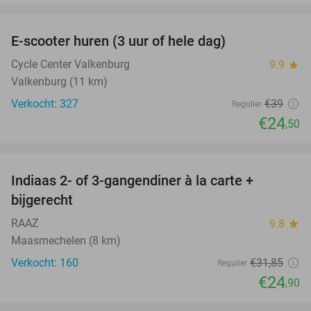
favorite_border
E-scooter huren (3 uur of hele dag)
37%
Cycle Center Valkenburg
9.9
star
Valkenburg (11 km)
Verkocht: 327
€39
Regulier
€24
,50
favorite_border
Indiaas 2- of 3-gangendiner à la carte +
22%
bijgerecht
RAAZ
9.8
star
Maasmechelen (8 km)
Verkocht: 160
€31
,85
Regulier
€24
,90
favorite_border