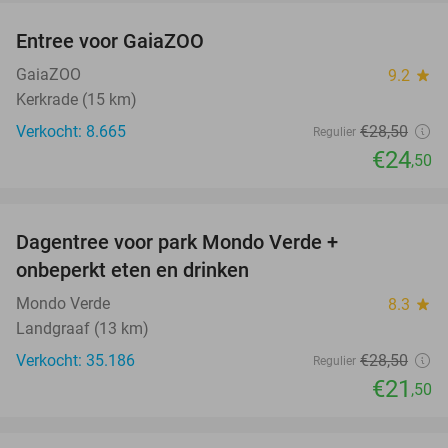
Entree voor GaiaZOO
14%
GaiaZOO
9.2
star
Kerkrade (15 km)
Verkocht: 8.665
€28
,50
Regulier
€24
,50
favorite_border
Dagentree voor park Mondo Verde +
25%
onbeperkt eten en drinken
Mondo Verde
8.3
star
Landgraaf (13 km)
Verkocht: 35.186
€28
,50
Regulier
€21
,50
favorite_border