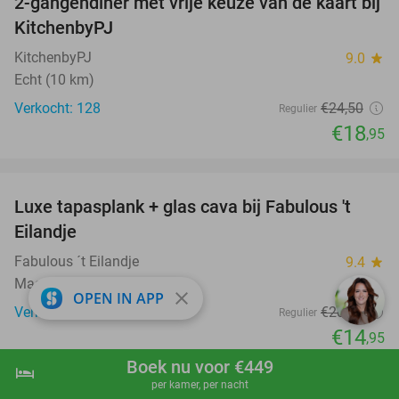
2-gangendiner met vrije keuze van de kaart bij
23%
KitchenbyPJ
KitchenbyPJ
9.0
star
Echt (10 km)
Verkocht: 128
€24
,50
Regulier
€18
,95
favorite_border
Luxe tapasplank + glas cava bij Fabulous 't
28%
Eilandje
Fabulous ´t Eilandje
9.4
star
Maaseik (11 km)
close
OPEN IN APP
Verkocht: 1.005
€20
,75
Regulier
€14
,95
favorite_border
Boek nu voor €449
hotel
shopping_cart
Boek nu
navigate_next
per kamer, per nacht