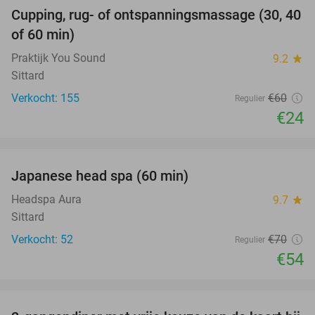
Cupping, rug- of ontspanningsmassage (30, 40
60%
of 60 min)
Praktijk You Sound
9.2
star
Sittard
Verkocht: 155
€60
Regulier
€24
favorite_border
Japanese head spa (60 min)
23%
Headspa Aura
9.7
star
Sittard
Verkocht: 52
€70
Regulier
€54
favorite_border