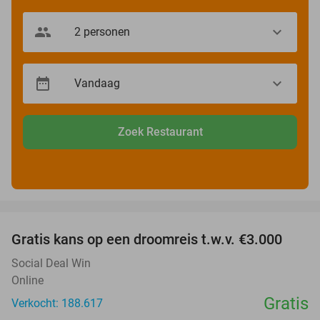
Zoek Restaurant
favorite_border
Gratis kans op een droomreis t.w.v. €3.000
Social Deal Win
Online
Gratis
Verkocht: 188.617