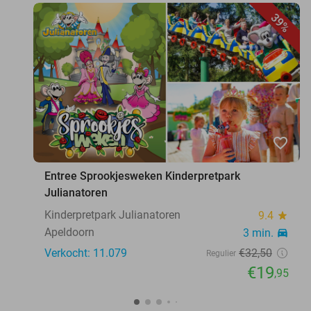
39%
favorite_border
Entree Sprookjesweken Kinderpretpark
Julianatoren
Kinderpretpark Julianatoren
9.4
star
Apeldoorn
3 min.
directions_car
Verkocht: 11.079
€32
,50
Regulier
€19
,95