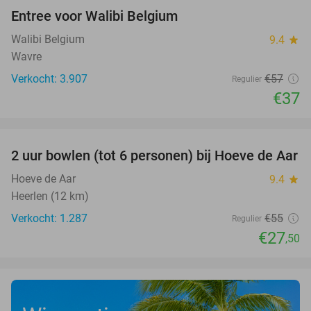
Entree voor Walibi Belgium
35%
Walibi Belgium
9.4
star
Wavre
Verkocht: 3.907
€57
Regulier
€37
favorite_border
2 uur bowlen (tot 6 personen) bij Hoeve de Aar
50%
Hoeve de Aar
9.4
star
Heerlen (12 km)
Verkocht: 1.287
€55
Regulier
€27
,50