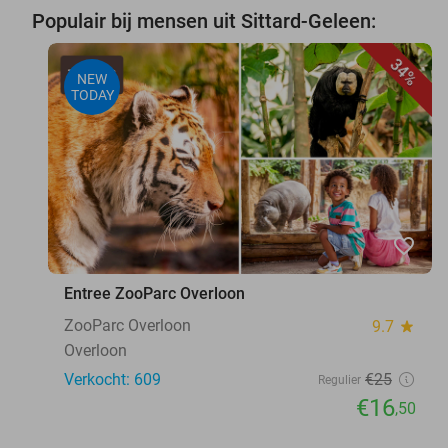
Populair bij mensen uit Sittard-Geleen:
34%
NEW
TODAY
favorite_border
Entree ZooParc Overloon
ZooParc Overloon
9.7
star
Overloon
Verkocht: 609
€25
Regulier
€16
,50