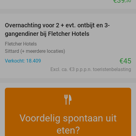
€39
,50
favorite_border
Overnachting voor 2 + evt. ontbijt en 3-
gangendiner bij Fletcher Hotels
Fletcher Hotels
Sittard (+ meerdere locaties)
€45
Verkocht: 18.409
Excl. ca. €3 p.p.p.n. toeristenbelasting
Voordelig spontaan uit
eten?