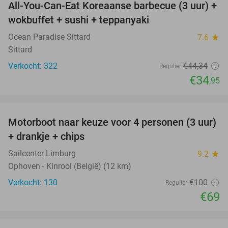
All-You-Can-Eat Koreaanse barbecue (3 uur) +
21%
wokbuffet + sushi + teppanyaki
Ocean Paradise Sittard
7.6
star
Sittard
Verkocht: 322
€44
,34
Regulier
€34
,95
favorite_border
Motorboot naar keuze voor 4 personen (3 uur)
31%
+ drankje + chips
Sailcenter Limburg
9.2
star
Ophoven - Kinrooi (België) (12 km)
Verkocht: 130
€100
Regulier
€69
favorite_border