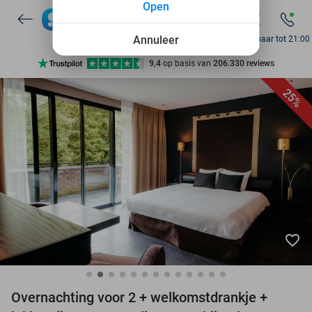
Open
7 dagen per week beschikbaar
10+ miljoen leden
Annuleer
Bereikbaar tot 21:00
9,4
op basis van
206.330 reviews
Ontdek 15.000+ deals
25%
7 dagen per week beschikbaar
10+ miljoen leden
favorite_border
Overnachting voor 2 + welkomstdrankje +