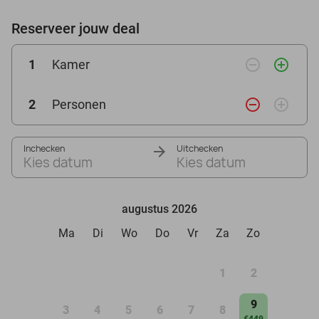
Reserveer jouw deal
remove_circle_outline
add_circle_outline
1
Kamer
remove_circle_outline
add_circle_outline
2
Personen
Inchecken
Uitchecken
Kies datum
Kies datum
augustus 2026
Ma
Di
Wo
Do
Vr
Za
Zo
1
2
9
3
4
5
6
7
8
€449