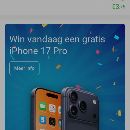
€3
,75
Win vandaag een gratis
iPhone 17 Pro
Meer info