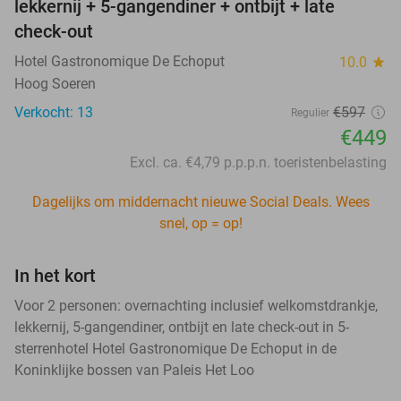
lekkernij + 5-gangendiner + ontbijt + late
check-out
Hotel Gastronomique De Echoput
10.0
star
Hoog Soeren
Verkocht: 13
€597
Regulier
€449
Excl. ca. €4,79 p.p.p.n. toeristenbelasting
Dagelijks om middernacht nieuwe Social Deals. Wees
snel, op = op!
In het kort
Voor 2 personen: overnachting inclusief welkomstdrankje,
lekkernij, 5-gangendiner, ontbijt en late check-out in 5-
sterrenhotel Hotel Gastronomique De Echoput in de
Koninklijke bossen van Paleis Het Loo