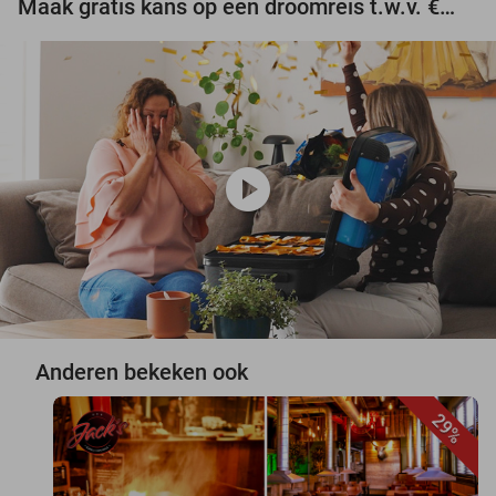
Maak gratis kans op een droomreis t.w.v. €3.000!
play_circle
Anderen bekeken ook
29%