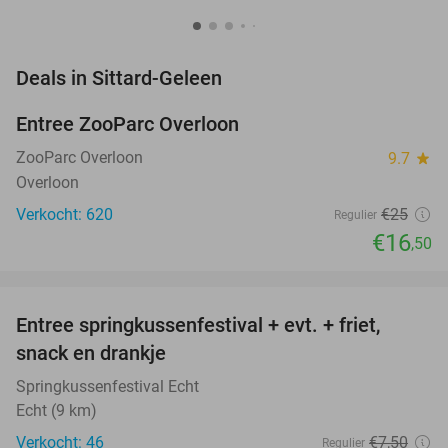
favorite_border
Deals in Sittard-Geleen
Entree ZooParc Overloon
34%
NEW
TODAY
ZooParc Overloon
9.7
star
Overloon
Verkocht: 620
€25
Regulier
€16
,50
favorite_border
Entree springkussenfestival + evt. + friet,
50%
NEW
snack en drankje
TODAY
Springkussenfestival Echt
Echt (9 km)
Verkocht: 46
€7
,50
Regulier