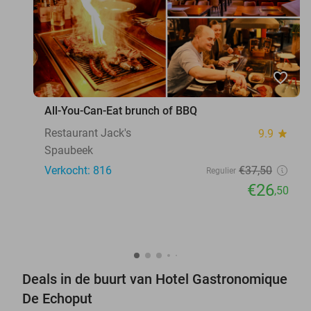
favorite_border
All-You-Can-Eat brunch of BBQ
Restaurant Jack's
9.9
star
Spaubeek
Verkocht: 816
€37
,50
Regulier
€26
,50
Deals in de buurt van Hotel Gastronomique
De Echoput