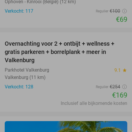
Ophoven - Kinrooi (België) (12 km)
Verkocht: 117
€100
Regulier
€69
favorite_border
Overnachting voor 2 + ontbijt + wellness +
33%
gratis parkeren + borrelplank + meer in
Valkenburg
Parkhotel Valkenburg
9.1
star
Valkenburg (11 km)
Verkocht: 128
€254
Regulier
€169
Inclusief alle bijkomende kosten