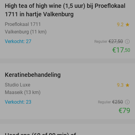
High tea of high wine (1,5 uur) bij Proeflokaal
36%
1711 in hartje Valkenburg
Proeflokaal 1711
9.2
star
Valkenburg (11 km)
Verkocht: 27
€27
,50
Regulier
€17
,50
favorite_border
Keratinebehandeling
68%
Studio Luxe
9.3
star
Maaseik (13 km)
Verkocht: 23
€250
Regulier
€79
favorite_border