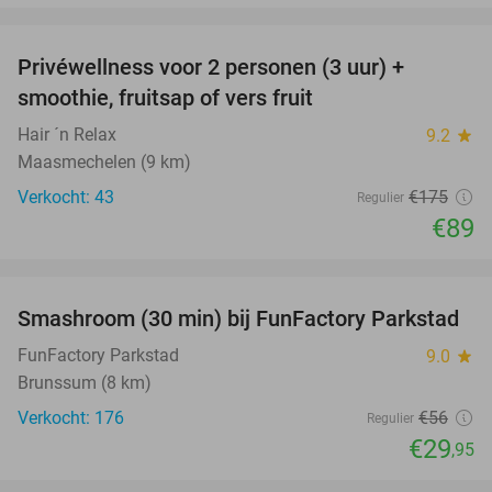
favorite_border
Privéwellness voor 2 personen (3 uur) +
49%
smoothie, fruitsap of vers fruit
Hair ´n Relax
9.2
star
Maasmechelen (9 km)
Verkocht: 43
€175
Regulier
€89
favorite_border
Smashroom (30 min) bij FunFactory Parkstad
47%
FunFactory Parkstad
9.0
star
Brunssum (8 km)
Verkocht: 176
€56
Regulier
€29
,95
favorite_border