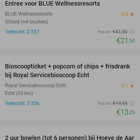
Entree voor BLUE Wellnessresorts
48%
BLUE Wellnessresorts
8.8
star
Sittard (+4 locaties)
Verkocht: 2.537
€41
,50
Regulier
€21
,50
favorite_border
Bioscoopticket + popcorn of chips + frisdrank
34%
bij Royal Servicebioscoop Echt
Royal Servicebioscoop Echt
9.1
star
Echt (10 km)
Verkocht: 3.356
€19
,95
Regulier
€13
,25
favorite_border
2 uur bowlen (tot 6 personen) bij Hoeve de Aar
50%