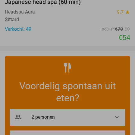
Japanese head spa (60 min)
23%
Headspa Aura
9.7
star
Sittard
Verkocht: 49
€70
Regulier
€54
Voordelig spontaan uit
eten?