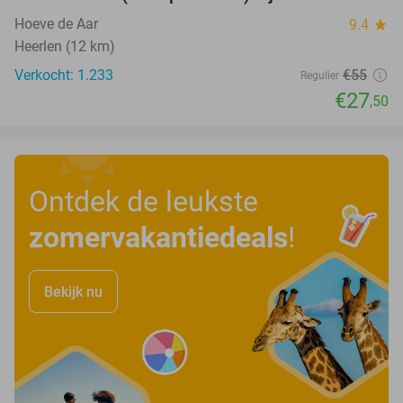
Hoeve de Aar
9.4
star
Heerlen (12 km)
Verkocht: 1.233
€55
Regulier
€27
,50
Ontdek de leukste
zomervakantiedeals
!
Bekijk nu