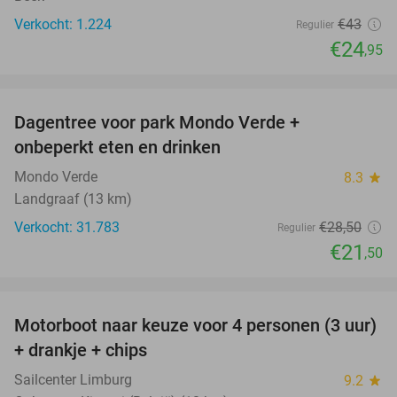
Verkocht: 1.224
€43
Regulier
€24
,95
favorite_border
Dagentree voor park Mondo Verde +
25%
onbeperkt eten en drinken
Mondo Verde
8.3
star
Landgraaf (13 km)
Verkocht: 31.783
€28
,50
Regulier
€21
,50
favorite_border
Motorboot naar keuze voor 4 personen (3 uur)
31%
+ drankje + chips
Sailcenter Limburg
9.2
star