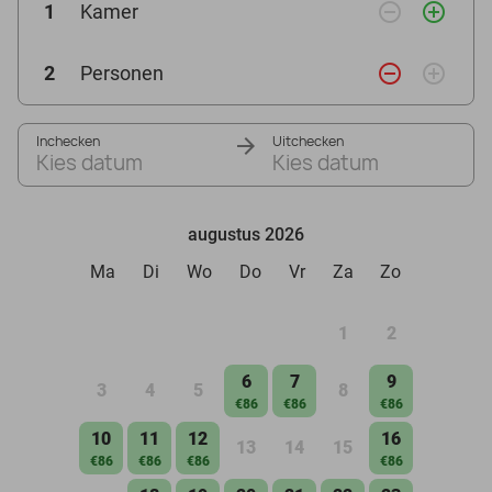
remove_circle_outline
add_circle_outline
1
Kamer
remove_circle_outline
add_circle_outline
2
Personen
Inchecken
Uitchecken
Kies datum
Kies datum
augustus 2026
Ma
Di
Wo
Do
Vr
Za
Zo
1
2
6
7
9
3
4
5
8
€86
€86
€86
10
11
12
16
13
14
15
€86
€86
€86
€86