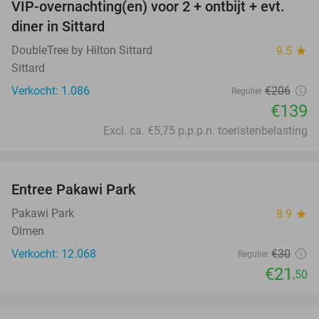
VIP-overnachting(en) voor 2 + ontbijt + evt.
33%
diner in Sittard
DoubleTree by Hilton Sittard
9.5
star
Sittard
Verkocht: 1.086
€206
Regulier
€139
Excl. ca. €5,75 p.p.p.n. toeristenbelasting
favorite_border
Entree Pakawi Park
28%
Pakawi Park
8.9
star
Olmen
Verkocht: 12.068
€30
Regulier
€21
,50
favorite_border