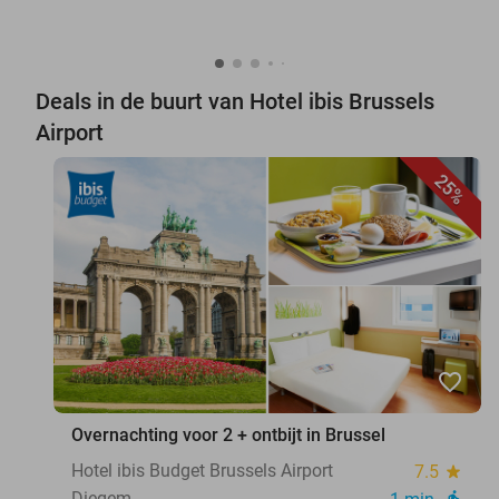
Deals in de buurt van Hotel ibis Brussels
Airport
25%
favorite_border
Overnachting voor 2 + ontbijt in Brussel
Hotel ibis Budget Brussels Airport
7.5
star
Diegem