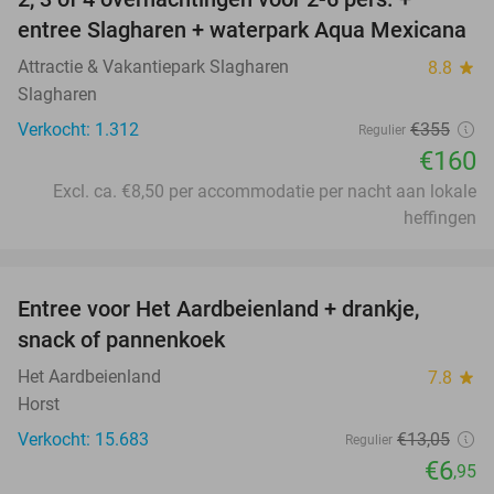
55%
entree Slagharen + waterpark Aqua Mexicana
Attractie & Vakantiepark Slagharen
8.8
star
Slagharen
Verkocht: 1.312
€355
Regulier
€160
Excl. ca. €8,50 per accommodatie per nacht aan lokale
heffingen
favorite_border
Entree voor Het Aardbeienland + drankje,
47%
snack of pannenkoek
Het Aardbeienland
7.8
star
Horst
Verkocht: 15.683
€13
,05
Regulier
€6
,95