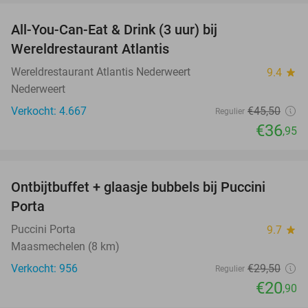
All-You-Can-Eat & Drink (3 uur) bij
19%
Wereldrestaurant Atlantis
Wereldrestaurant Atlantis Nederweert
9.4
star
Nederweert
Verkocht: 4.667
€45
,50
Regulier
€36
,95
favorite_border
Ontbijtbuffet + glaasje bubbels bij Puccini
29%
Porta
Puccini Porta
9.7
star
Maasmechelen (8 km)
Verkocht: 956
€29
,50
Regulier
€20
,90