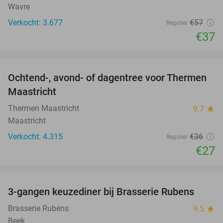
Wavre
Verkocht: 3.677
€57
Regulier
€37
favorite_border
Ochtend-, avond- of dagentree voor Thermen
25%
Maastricht
Thermen Maastricht
9.7
star
Maastricht
Verkocht: 4.315
€36
Regulier
€27
favorite_border
3-gangen keuzediner bij Brasserie Rubens
42%
Brasserie Rubens
9.5
star
Beek