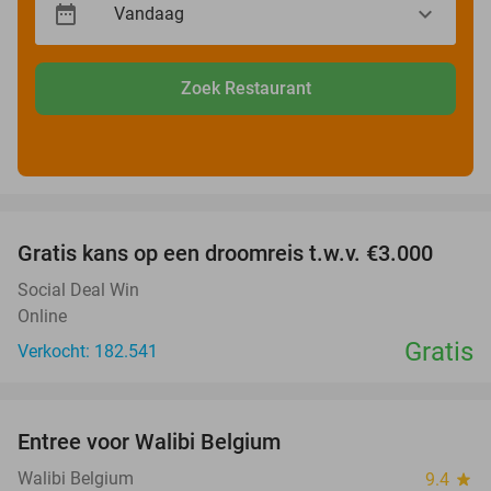
Zoek Restaurant
favorite_border
Gratis kans op een droomreis t.w.v. €3.000
Social Deal Win
Online
Gratis
Verkocht: 182.541
favorite_border
Entree voor Walibi Belgium
35%
Walibi Belgium
9.4
star