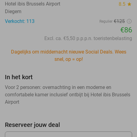
Hotel ibis Brussels Airport
8.5
star
Diegem
Verkocht: 113
€125
Regulier
€86
Excl. ca. €5,50 p.p.p.n. toeristenbelasting
Dagelijks om middernacht nieuwe Social Deals. Wees
snel, op = op!
In het kort
Voor 2 personen: overnachting in een moderne en
comfortabele kamer inclusief ontbijt bij Hotel ibis Brussels
Airport
Reserveer jouw deal