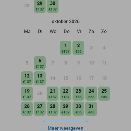
29
30
28
€137
€137
oktober 2026
Ma
Di
Wo
Do
Vr
Za
Zo
1
2
3
4
€137
€86
6
5
7
8
9
10
11
€137
12
13
14
15
16
17
18
€137
€137
19
21
22
23
24
25
20
€137
€137
€137
€86
€86
€86
26
27
28
29
30
31
€137
€137
€137
€137
€86
€86
Meer weergeven