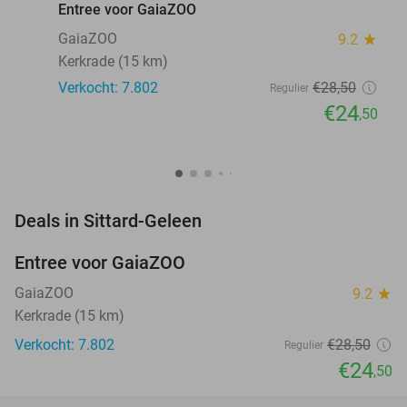
Entree voor GaiaZOO
GaiaZOO
9.2
star
Kerkrade (15 km)
Verkocht: 7.802
€28
,50
Regulier
€24
,50
favorite_border
Deals in Sittard-Geleen
Entree voor GaiaZOO
14%
GaiaZOO
9.2
star
Kerkrade (15 km)
Verkocht: 7.802
€28
,50
Regulier
€24
,50
favorite_border