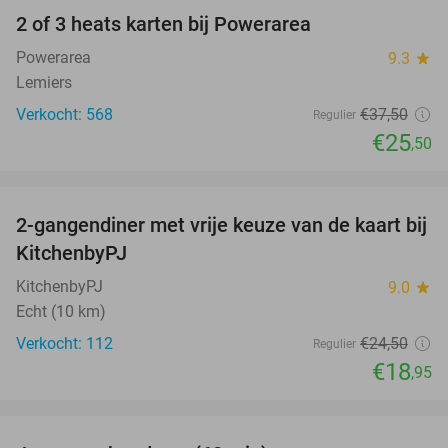
2 of 3 heats karten bij Powerarea
32%
Powerarea
9.3
star
Lemiers
Verkocht: 568
€37
,50
Regulier
€25
,50
favorite_border
2-gangendiner met vrije keuze van de kaart bij
23%
KitchenbyPJ
KitchenbyPJ
9.0
star
Echt (10 km)
Verkocht: 112
€24
,50
Regulier
€18
,95
favorite_border