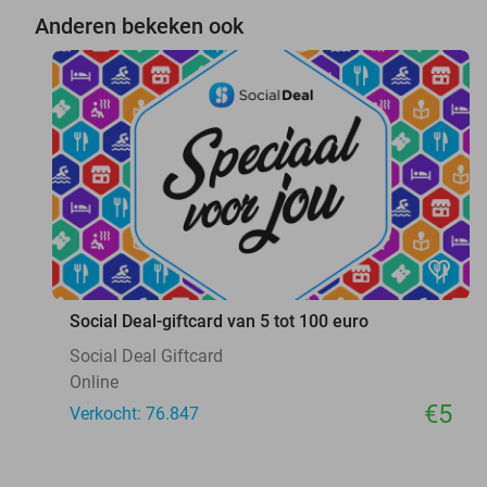
Anderen bekeken ook
favorite_border
Social Deal-giftcard van 5 tot 100 euro
Social Deal Giftcard
Online
€5
Verkocht: 76.847