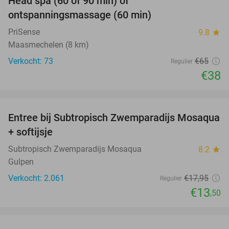
Head spa (60 of 90 min) of
42%
ontspanningsmassage (60 min)
PriSense
9.8
star
Maasmechelen (8 km)
Verkocht: 73
€65
Regulier
€38
favorite_border
Entree bij Subtropisch Zwemparadijs Mosaqua
25%
+ softijsje
Subtropisch Zwemparadijs Mosaqua
8.2
star
Gulpen
Verkocht: 2.061
€17
,95
Regulier
€13
,50
favorite_border