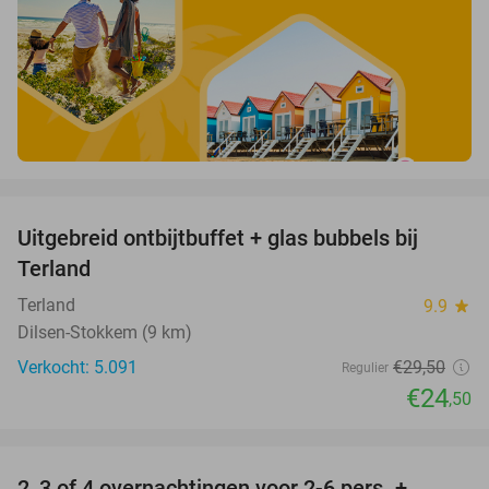
favorite_border
Uitgebreid ontbijtbuffet + glas bubbels bij
17%
Terland
Terland
9.9
star
Dilsen-Stokkem (9 km)
Verkocht: 5.091
€29
,50
Regulier
€24
,50
favorite_border
2, 3 of 4 overnachtingen voor 2-6 pers. +