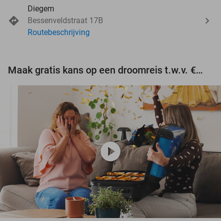
Diegem
Bessenveldstraat 17B
Routebeschrijving
Maak gratis kans op een droomreis t.w.v. €3.000!
play_circle