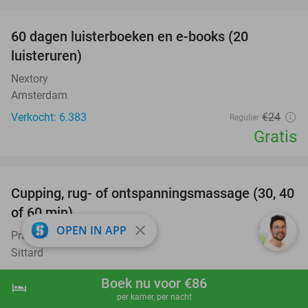
favorite_border
100%
60 dagen luisterboeken en e-books (20
luisteruren)
Nextory
Amsterdam
Verkocht: 6.383
€24
Regulier
Gratis
favorite_border
Cupping, rug- of ontspanningsmassage (30, 40
60%
of 60 min)
close
OPEN IN APP
Praktijk You Sound
10.0
star
Sittard
Verkocht: 145
€60
Regulier
Boek nu voor €86
hotel
shopping_cart
Boek nu
navigate_next
€24
per kamer, per nacht