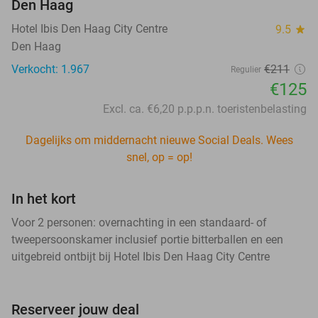
Den Haag
Hotel Ibis Den Haag City Centre
9.5
star
Den Haag
Verkocht: 1.967
€211
Regulier
€125
Excl. ca. €6,20 p.p.p.n. toeristenbelasting
Dagelijks om middernacht nieuwe Social Deals. Wees
snel, op = op!
In het kort
Voor 2 personen: overnachting in een standaard- of
tweepersoonskamer inclusief portie bitterballen en een
uitgebreid ontbijt bij Hotel Ibis Den Haag City Centre
Reserveer jouw deal