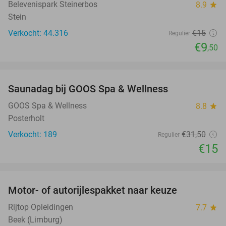
Belevenispark Steinerbos
8.9
star
Stein
Verkocht: 44.316
€15
Regulier
€9
,50
favorite_border
Saunadag bij GOOS Spa & Wellness
52%
GOOS Spa & Wellness
8.8
star
Posterholt
Verkocht: 189
€31
,50
Regulier
€15
favorite_border
Motor- of autorijlespakket naar keuze
72%
Rijtop Opleidingen
7.7
star
Beek (Limburg)