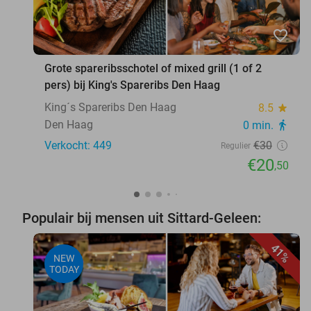
favorite_border
Grote spareribsschotel of mixed grill (1 of 2
pers) bij King's Spareribs Den Haag
King´s Spareribs Den Haag
8.5
star
Den Haag
0 min.
directions_walk
Verkocht: 449
€30
Regulier
€20
,50
Populair bij mensen uit Sittard-Geleen:
41%
NEW
TODAY