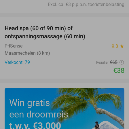
Excl. ca. €3 p.p.p.n. toeristenbelasting
favorite_border
Head spa (60 of 90 min) of
42%
ontspanningsmassage (60 min)
PriSense
9.8
star
Maasmechelen (8 km)
Verkocht: 79
€65
Regulier
€38
Win gratis
een droomreis
t.w.v. €3.000