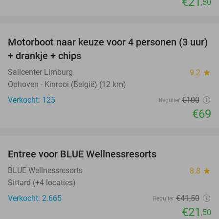
€21
,50
favorite_border
Motorboot naar keuze voor 4 personen (3 uur)
31%
+ drankje + chips
Sailcenter Limburg
9.2
star
Ophoven - Kinrooi (België) (12 km)
Verkocht: 125
€100
Regulier
€69
favorite_border
Entree voor BLUE Wellnessresorts
48%
BLUE Wellnessresorts
8.8
star
Sittard (+4 locaties)
Verkocht: 2.665
€41
,50
Regulier
€21
,50