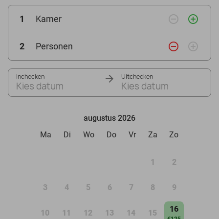
remove_circle_outline
add_circle_outline
1
Kamer
remove_circle_outline
add_circle_outline
2
Personen
Inchecken
Uitchecken
Kies datum
Kies datum
augustus 2026
Ma
Di
Wo
Do
Vr
Za
Zo
1
2
3
4
5
6
7
8
9
16
10
11
12
13
14
15
€125