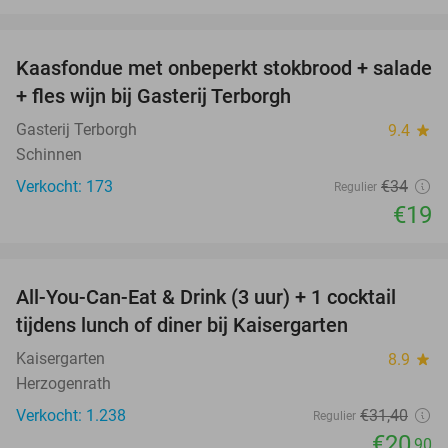
favorite_border
Kaasfondue met onbeperkt stokbrood + salade
44%
+ fles wijn bij Gasterij Terborgh
Gasterij Terborgh
9.4
star
Schinnen
Verkocht: 173
€34
Regulier
€19
favorite_border
All-You-Can-Eat & Drink (3 uur) + 1 cocktail
33%
tijdens lunch of diner bij Kaisergarten
Kaisergarten
8.9
star
Herzogenrath
Verkocht: 1.238
€31
,40
Regulier
€20
,90