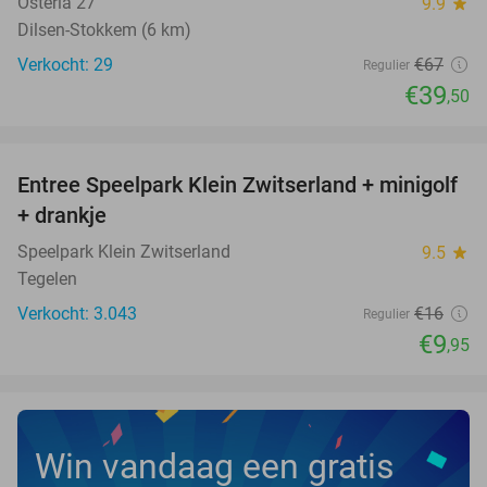
Osteria 27
9.9
star
Dilsen-Stokkem (6 km)
Verkocht: 29
€67
Regulier
€39
,50
favorite_border
Entree Speelpark Klein Zwitserland + minigolf
38%
+ drankje
Speelpark Klein Zwitserland
9.5
star
Tegelen
Verkocht: 3.043
€16
Regulier
€9
,95
Win vandaag een gratis