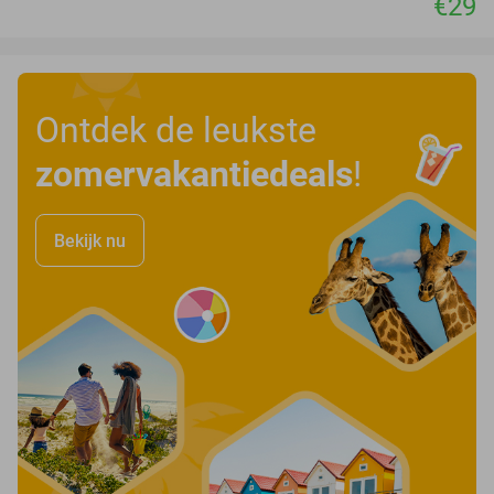
€29
Ontdek de leukste
zomervakantiedeals
!
Bekijk nu