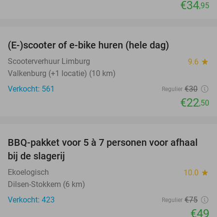
€34
,95
favorite_border
(E-)scooter of e-bike huren (hele dag)
25%
Scooterverhuur Limburg
9.6
star
Valkenburg (+1 locatie) (10 km)
Verkocht: 561
€30
Regulier
€22
,50
favorite_border
BBQ-pakket voor 5 à 7 personen voor afhaal
35%
bij de slagerij
Ekoelogisch
10.0
star
Dilsen-Stokkem (6 km)
Verkocht: 423
€75
Regulier
€49