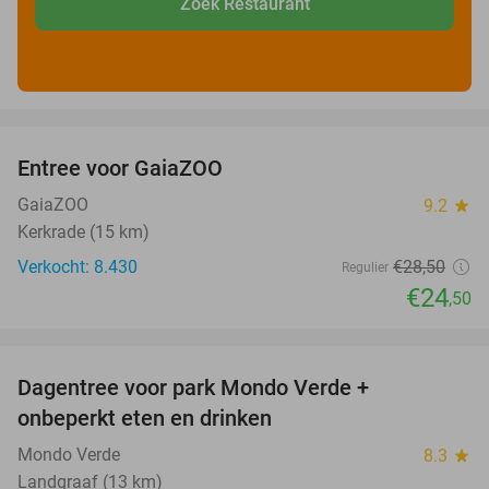
Zoek Restaurant
favorite_border
Entree voor GaiaZOO
14%
GaiaZOO
9.2
star
Kerkrade (15 km)
Verkocht: 8.430
€28
,50
Regulier
€24
,50
favorite_border
Dagentree voor park Mondo Verde +
25%
onbeperkt eten en drinken
Mondo Verde
8.3
star
Landgraaf (13 km)