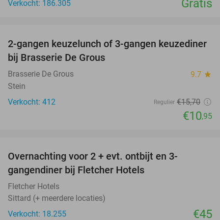
Gratis
Verkocht: 186.305
favorite_border
2-gangen keuzelunch of 3-gangen keuzediner
30%
bij Brasserie De Grous
Brasserie De Grous
9.7
star
Stein
Verkocht: 412
€15
,70
Regulier
€10
,95
favorite_border
Overnachting voor 2 + evt. ontbijt en 3-
gangendiner bij Fletcher Hotels
Fletcher Hotels
Sittard (+ meerdere locaties)
€45
Verkocht: 18.255