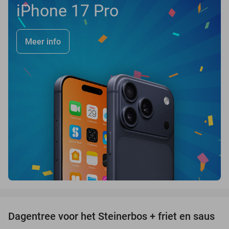
iPhone 17 Pro
Meer info
favorite_border
Dagentree voor het Steinerbos + friet en saus
37%