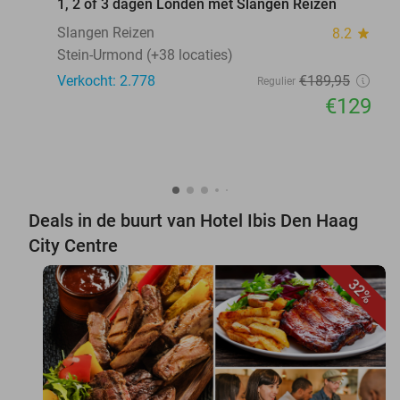
1, 2 of 3 dagen Londen met Slangen Reizen
Slangen Reizen
8.2
star
Stein-Urmond (+38 locaties)
Verkocht: 2.778
€189
,95
Regulier
€129
Deals in de buurt van Hotel Ibis Den Haag
City Centre
32%