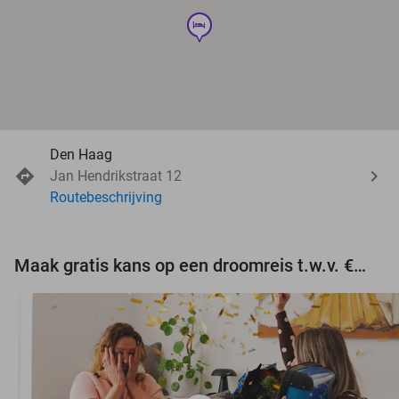
hotel
Den Haag
Jan Hendrikstraat 12
Routebeschrijving
Maak gratis kans op een droomreis t.w.v. €3.000!