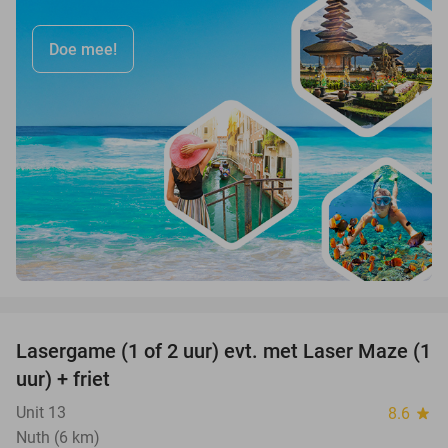
Doe mee!
favorite_border
Lasergame (1 of 2 uur) evt. met Laser Maze (1
22%
uur) + friet
Unit 13
8.6
star
Nuth (6 km)