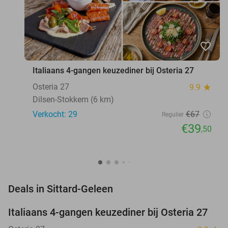
favorite_border
Italiaans 4-gangen keuzediner bij Osteria 27
Osteria 27
9.9
star
Dilsen-Stokkem (6 km)
Verkocht: 29
€67
Regulier
€39
,50
favorite_border
Deals in Sittard-Geleen
Italiaans 4-gangen keuzediner bij Osteria 27
41%
NEW
TODAY