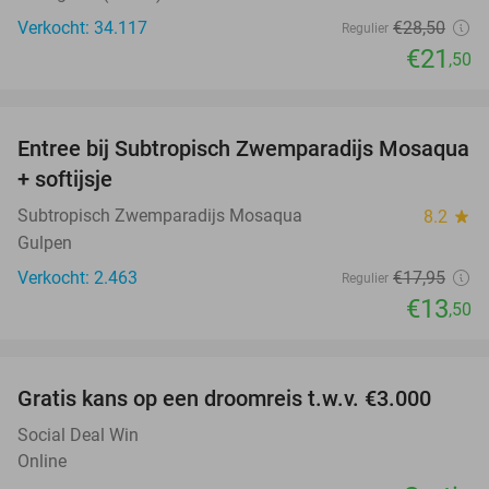
Verkocht: 34.117
€28
,50
Regulier
€21
,50
favorite_border
Entree bij Subtropisch Zwemparadijs Mosaqua
25%
+ softijsje
Subtropisch Zwemparadijs Mosaqua
8.2
star
Gulpen
Verkocht: 2.463
€17
,95
Regulier
€13
,50
favorite_border
Gratis kans op een droomreis t.w.v. €3.000
Social Deal Win
Online