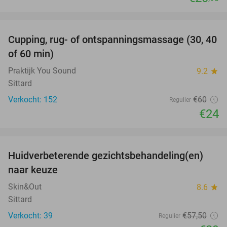
favorite_border
Cupping, rug- of ontspanningsmassage (30, 40
60%
of 60 min)
Praktijk You Sound
9.2
star
Sittard
Verkocht: 152
€60
Regulier
€24
favorite_border
Huidverbeterende gezichtsbehandeling(en)
50%
naar keuze
Skin&Out
8.6
star
Sittard
Verkocht: 39
€57
,50
Regulier