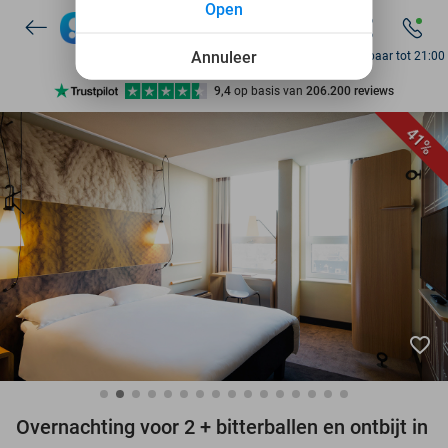
Open
7 dagen per week beschikbaar
10+ miljoen leden
Annuleer
Bereikbaar tot 21:00
9,4
op basis van
206.200 reviews
Ontdek 15.000+ deals
41%
7 dagen per week beschikbaar
10+ miljoen leden
favorite_border
Overnachting voor 2 + bitterballen en ontbijt in