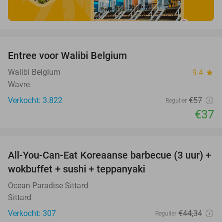
favorite_border
Entree voor Walibi Belgium
35%
Walibi Belgium
9.4
star
Wavre
Verkocht: 3.822
€57
Regulier
€37
favorite_border
All-You-Can-Eat Koreaanse barbecue (3 uur) +
21%
wokbuffet + sushi + teppanyaki
Ocean Paradise Sittard
Sittard
Verkocht: 307
€44
,34
Regulier