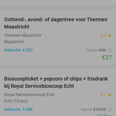
favorite_border
Ochtend-, avond- of dagentree voor Thermen
25%
Maastricht
Thermen Maastricht
9.7
star
Maastricht
Verkocht: 4.530
€36
Regulier
€27
favorite_border
Bioscoopticket + popcorn of chips + frisdrank
34%
bij Royal Servicebioscoop Echt
Royal Servicebioscoop Echt
9.1
star
Echt (10 km)
Verkocht: 3.408
€19
,95
Regulier