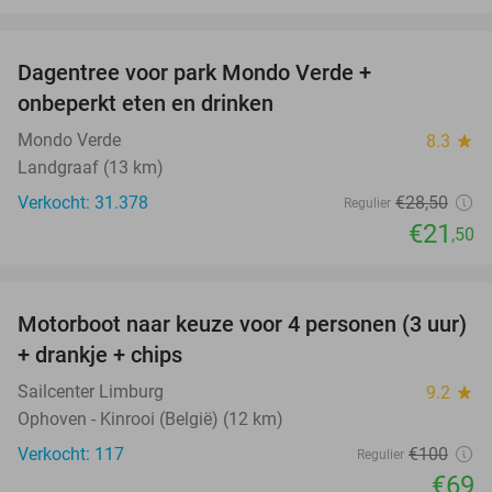
favorite_border
Dagentree voor park Mondo Verde +
25%
onbeperkt eten en drinken
Mondo Verde
8.3
star
Landgraaf (13 km)
Verkocht: 31.378
€28
,50
Regulier
€21
,50
favorite_border
Motorboot naar keuze voor 4 personen (3 uur)
31%
+ drankje + chips
Sailcenter Limburg
9.2
star
Ophoven - Kinrooi (België) (12 km)
Verkocht: 117
€100
Regulier
€69