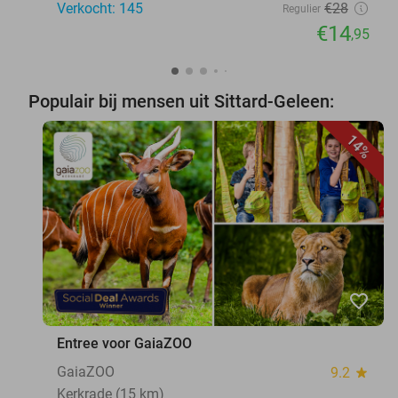
Verkocht: 145
€28
Regulier
€14
,95
Populair bij mensen uit Sittard-Geleen:
14%
favorite_border
Entree voor GaiaZOO
GaiaZOO
9.2
star
Kerkrade (15 km)