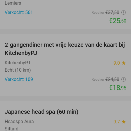
Lemiers
Verkocht: 561
€37
,50
Regulier
€25
,50
favorite_border
2-gangendiner met vrije keuze van de kaart bij
23%
KitchenbyPJ
KitchenbyPJ
9.0
star
Echt (10 km)
Verkocht: 109
€24
,50
Regulier
€18
,95
favorite_border
Japanese head spa (60 min)
23%
Headspa Aura
9.7
star
Sittard