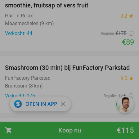
smoothie, fruitsap of vers fruit
Hair ´n Relax
9.2
star
Maasmechelen (9 km)
Verkocht: 44
€175
Regulier
€89
favorite_border
Smashroom (30 min) bij FunFactory Parkstad
47%
FunFactory Parkstad
9.0
star
Brunssum (8 km)
Verkocht: 176
€56
Regulier
€29
close
OPEN IN APP
,95
favorite_border
€115
All-You-Can-Eat & Drink (3 uur) bij
shopping_cart
Koop nu
19%
Wereldrestaurant Atlantis