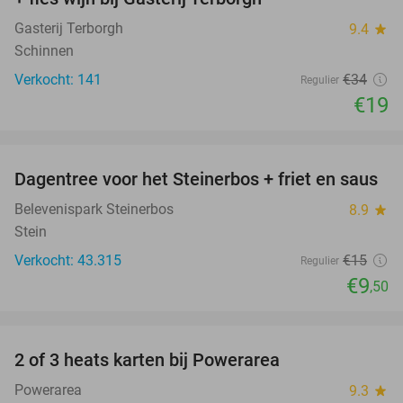
Gasterij Terborgh
9.4
star
Schinnen
Verkocht: 141
€34
Regulier
€19
favorite_border
Dagentree voor het Steinerbos + friet en saus
37%
Belevenispark Steinerbos
8.9
star
Stein
Verkocht: 43.315
€15
Regulier
€9
,50
favorite_border
2 of 3 heats karten bij Powerarea
32%
Powerarea
9.3
star