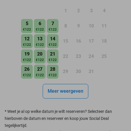
1
2
3
4
5
6
7
8
9
10
11
€122
€122
€122
12
13
14
15
16
17
18
€122
€122
€122
19
20
21
22
23
24
25
€122
€122
€122
26
27
28
29
30
31
€122
€122
€122
Meer weergeven
*
Weet je al op welke datum je wilt reserveren? Selecteer dan
hierboven de datum en reserveer en koop jouw Social Deal
tegelijkertijd.