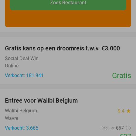
Zoek Restaurant
favorite_border
Gratis kans op een droomreis t.w.v. €3.000
Social Deal Win
Online
Gratis
Verkocht: 181.941
favorite_border
Entree voor Walibi Belgium
35%
Walibi Belgium
9.4
star
Wavre
Verkocht: 3.665
€57
Regulier