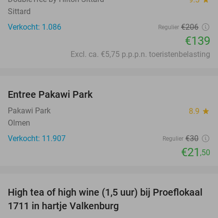
Sittard
Verkocht: 1.086
€206
Regulier
€139
Excl. ca. €5,75 p.p.p.n. toeristenbelasting
favorite_border
Entree Pakawi Park
28%
Pakawi Park
8.9
star
Olmen
Verkocht: 11.907
€30
Regulier
€21
,50
favorite_border
High tea of high wine (1,5 uur) bij Proeflokaal
36%
1711 in hartje Valkenburg