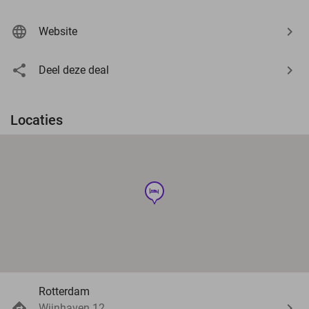
Website
Deel deze deal
Locaties
hotel
Rotterdam
Wijnhaven 12