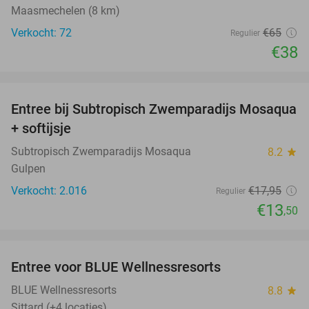
Maasmechelen (8 km)
Verkocht: 72
€65
Regulier
€38
favorite_border
Entree bij Subtropisch Zwemparadijs Mosaqua
25%
+ softijsje
Subtropisch Zwemparadijs Mosaqua
8.2
star
Gulpen
Verkocht: 2.016
€17
,95
Regulier
€13
,50
favorite_border
Entree voor BLUE Wellnessresorts
48%
BLUE Wellnessresorts
8.8
star
Sittard (+4 locaties)