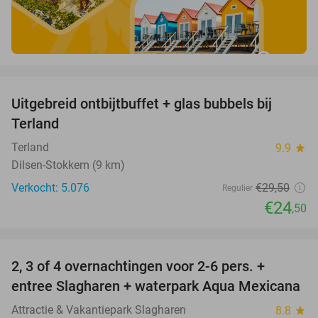
favorite_border
Uitgebreid ontbijtbuffet + glas bubbels bij
17%
Terland
Terland
9.9
star
Dilsen-Stokkem (9 km)
Verkocht: 5.076
€29
,50
Regulier
€24
,50
favorite_border
2, 3 of 4 overnachtingen voor 2-6 pers. +
55%
entree Slagharen + waterpark Aqua Mexicana
Attractie & Vakantiepark Slagharen
8.8
star