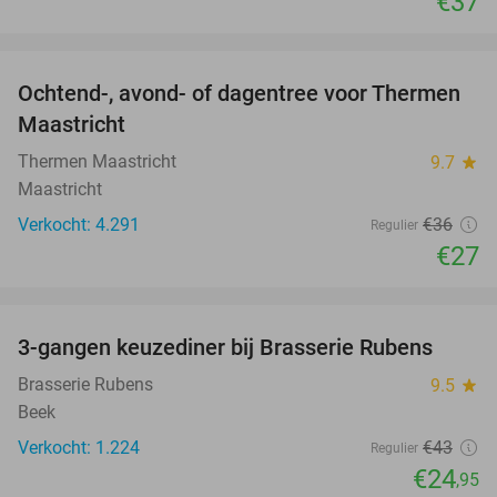
€37
favorite_border
Ochtend-, avond- of dagentree voor Thermen
25%
Maastricht
Thermen Maastricht
9.7
star
Maastricht
Verkocht: 4.291
€36
Regulier
€27
favorite_border
3-gangen keuzediner bij Brasserie Rubens
42%
Brasserie Rubens
9.5
star
Beek
Verkocht: 1.224
€43
Regulier
€24
,95