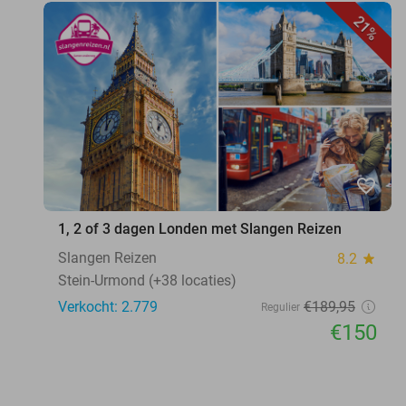
21%
favorite_border
1, 2 of 3 dagen Londen met Slangen Reizen
Slangen Reizen
8.2
star
Stein-Urmond (+38 locaties)
Verkocht: 2.779
€189
,95
Regulier
€150