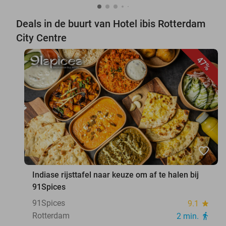
Deals in de buurt van Hotel ibis Rotterdam
City Centre
47%
favorite_border
Indiase rijsttafel naar keuze om af te halen bij
91Spices
91Spices
9.1
star
Rotterdam
2 min.
directions_walk