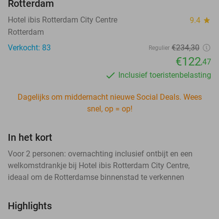
Rotterdam
Hotel ibis Rotterdam City Centre
9.4
star
Rotterdam
Verkocht: 83
€234
,30
Regulier
€122
,47
Inclusief toeristenbelasting
Dagelijks om middernacht nieuwe Social Deals. Wees
snel, op = op!
In het kort
Voor 2 personen: overnachting inclusief ontbijt en een
welkomstdrankje bij Hotel ibis Rotterdam City Centre,
ideaal om de Rotterdamse binnenstad te verkennen
Highlights