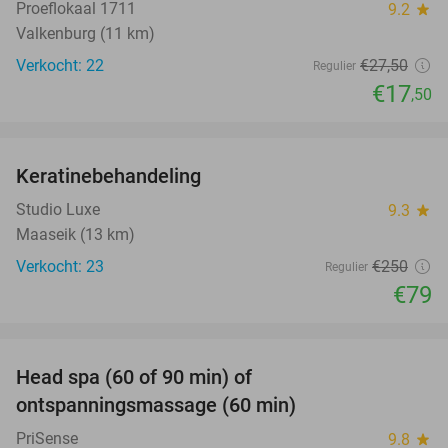
Proeflokaal 1711
9.2
star
Valkenburg (11 km)
Verkocht: 22
€27
,50
Regulier
€17
,50
favorite_border
Keratinebehandeling
68%
Studio Luxe
9.3
star
Maaseik (13 km)
Verkocht: 23
€250
Regulier
€79
favorite_border
Head spa (60 of 90 min) of
42%
ontspanningsmassage (60 min)
PriSense
9.8
star