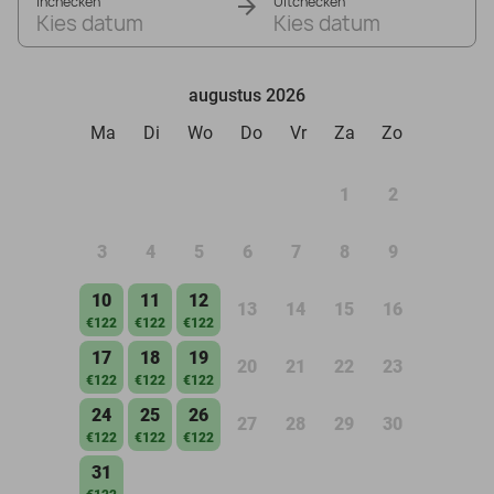
Inchecken
Uitchecken
Kies datum
Kies datum
augustus 2026
Ma
Di
Wo
Do
Vr
Za
Zo
1
2
3
4
5
6
7
8
9
10
11
12
13
14
15
16
€122
€122
€122
17
18
19
20
21
22
23
€122
€122
€122
24
25
26
27
28
29
30
€122
€122
€122
31