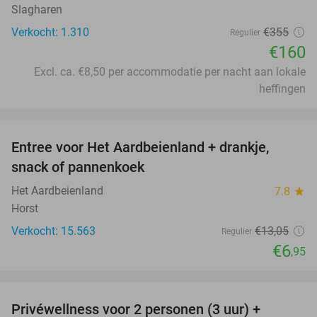
Slagharen
Verkocht: 1.310
€355
Regulier
€160
Excl. ca. €8,50 per accommodatie per nacht aan lokale
heffingen
favorite_border
Entree voor Het Aardbeienland + drankje,
47%
snack of pannenkoek
Het Aardbeienland
7.8
star
Horst
Verkocht: 15.563
€13
,05
Regulier
€6
,95
favorite_border
Privéwellness voor 2 personen (3 uur) +
49%