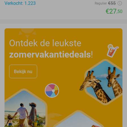
Verkocht: 1.223
€55
Regulier
€27
,50
Ontdek de leukste
zomervakantiedeals
!
Bekijk nu