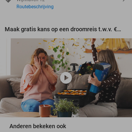
Routebeschrijving
Maak gratis kans op een droomreis t.w.v. €3.000!
play_circle
Anderen bekeken ook