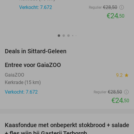
Verkocht: 7.672
€28
,50
Regulier
€24
,50
favorite_border
Deals in Sittard-Geleen
Entree voor GaiaZOO
14%
GaiaZOO
9.2
star
Kerkrade (15 km)
Verkocht: 7.672
€28
,50
Regulier
€24
,50
favorite_border
Kaasfondue met onbeperkt stokbrood + salade
44%
+ fles wijn bij Gasterij Terborgh