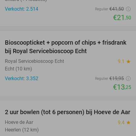
Verkocht: 2.514
€41
,50
Regulier
€21
,50
favorite_border
Bioscoopticket + popcorn of chips + frisdrank
34%
bij Royal Servicebioscoop Echt
Royal Servicebioscoop Echt
9.1
star
Echt (10 km)
Verkocht: 3.352
€19
,95
Regulier
€13
,25
favorite_border
2 uur bowlen (tot 6 personen) bij Hoeve de Aar
50%
Hoeve de Aar
9.4
star
Heerlen (12 km)