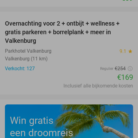
favorite_border
Overnachting voor 2 + ontbijt + wellness +
33%
gratis parkeren + borrelplank + meer in
Valkenburg
Parkhotel Valkenburg
9.1
star
Valkenburg (11 km)
Verkocht: 127
€254
Regulier
€169
Inclusief alle bijkomende kosten
Win gratis
een droomreis