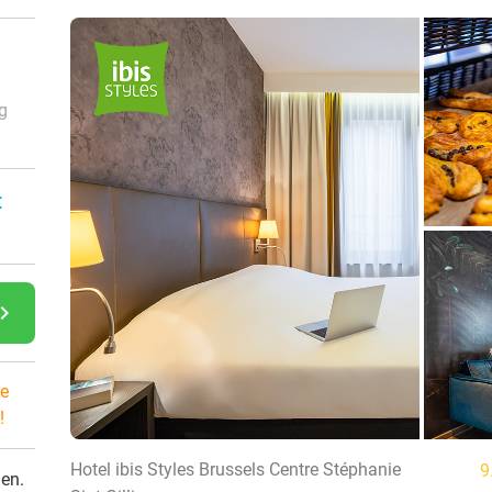
g
:
gate_next
e
!
Hotel ibis Styles Brussels Centre Stéphanie
9
den.