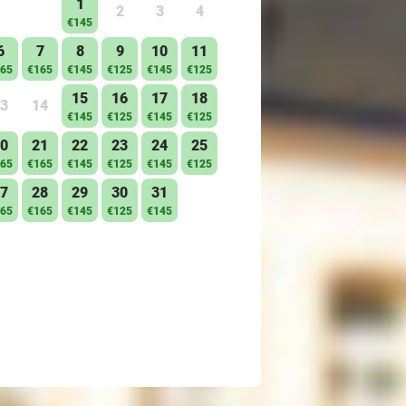
1
2
3
4
€145
6
7
8
9
10
11
65
€165
€145
€125
€145
€125
15
16
17
18
3
14
€145
€125
€145
€125
0
21
22
23
24
25
65
€165
€145
€125
€145
€125
7
28
29
30
31
65
€165
€145
€125
€145