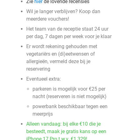
Zie
hier
de lovende recensies
Wil je langer verblijven? Koop dan
meerdere vouchers!
Het team van de receptie staat 24 uur
per dag, 7 dagen per week voor je klaar
Er wordt rekening gehouden met
vegetariërs en (di)eetwensen of
allergieën, vermeld deze bij je
reservering
Eventueel extra:
parkeren is mogelijk voor €25 per
nacht (reserveren is niet mogelijk)
powerbank beschikbaar tegen een
meerprijs
Alleen vandaag: bij elke €10 die je
besteedt, maak je gratis kans op een
iPhone 17 Pro t.w.v. €1.329!