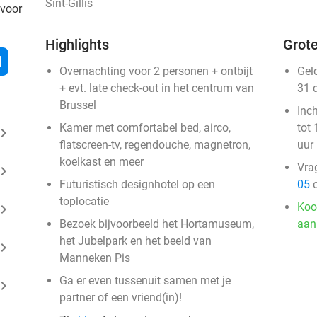
Sint-Gillis
 voor
Highlights
Grote
l
Overnachting voor 2 personen + ontbijt
Gel
+ evt. late check-out in het centrum van
31 
Brussel
Inc
Kamer met comfortabel bed, airco,
tot 
ard_arrow_right
flatscreen-tv, regendouche, magnetron,
uur
koelkast en meer
Vra
ard_arrow_right
Futuristisch designhotel op een
05
o
toplocatie
Koo
ard_arrow_right
Bezoek bijvoorbeeld het Hortamuseum,
aan
het Jubelpark en het beeld van
ard_arrow_right
Manneken Pis
Ga er even tussenuit samen met je
ard_arrow_right
partner of een vriend(in)!