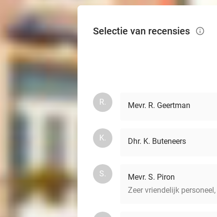
Selectie van recensies
info_outlined
R.
Mevr. R. Geertman
K.
Dhr. K. Buteneers
S.
Mevr. S. Piron
Zeer vriendelijk personeel