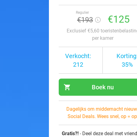
Regulier
€125
€193
Exclusief €5,60 toeristenbelastin
per kamer
Verkocht:
Korting
212
35%
shopping_cart
Boek nu
navi
Dagelijks om middernacht nieuw
Social Deals. Wees snel, op = op
Gratis?!
- Deel deze deal met vrien