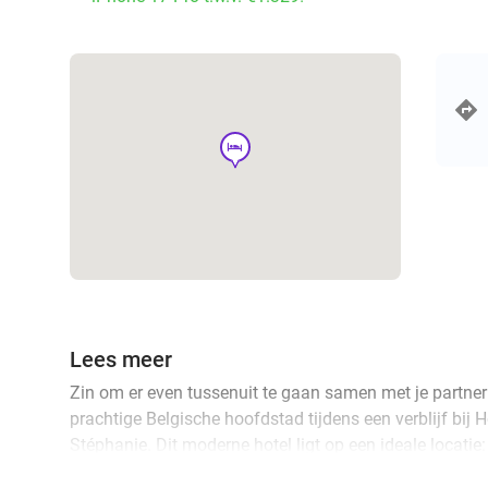
hotel
Lees meer
Zin om er even tussenuit te gaan samen met je partner
prachtige Belgische hoofdstad tijdens een verblijf bij H
Stéphanie. Dit moderne hotel ligt op een ideale locatie:
loopafstand van het bruisende Stefaniaplein en de Gro