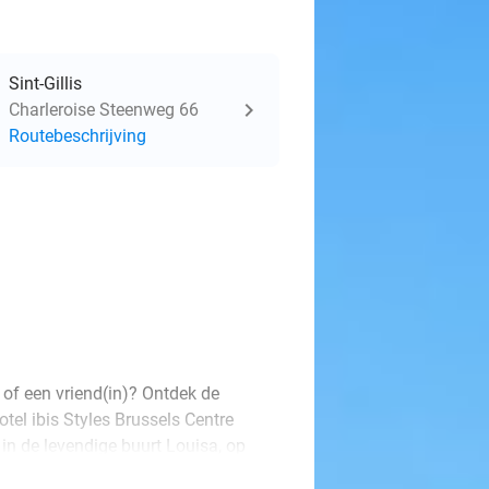
Sint-Gillis
Charleroise Steenweg 66
Routebeschrijving
 of een vriend(in)? Ontdek de
otel ibis Styles Brussels Centre
 in de levendige buurt Louisa, op
te Markt.