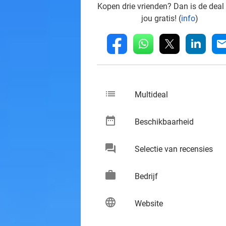
Kopen drie vrienden? Dan is de deal
jou gratis! (
info
)
whatsapp
linkedin
fb
mai
list
keybo
Multideal
date_range
keybo
Beschikbaarheid
chat
keybo
Selectie van recensies
work
keybo
Bedrijf
language
keybo
Website