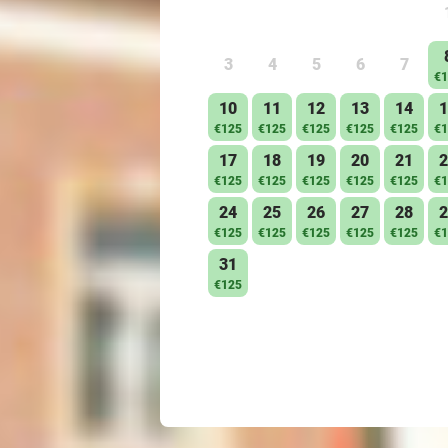
3
4
5
6
7
€1
10
11
12
13
14
1
€125
€125
€125
€125
€125
€1
17
18
19
20
21
2
€125
€125
€125
€125
€125
€1
24
25
26
27
28
2
€125
€125
€125
€125
€125
€1
31
€125