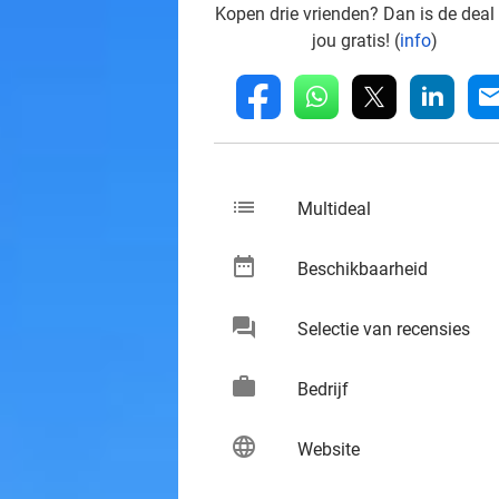
Kopen drie vrienden? Dan is de deal
jou gratis! (
info
)
whatsapp
linkedin
fb
mai
list
keybo
Multideal
date_range
keybo
Beschikbaarheid
chat
keybo
Selectie van recensies
work
keybo
Bedrijf
language
keybo
Website