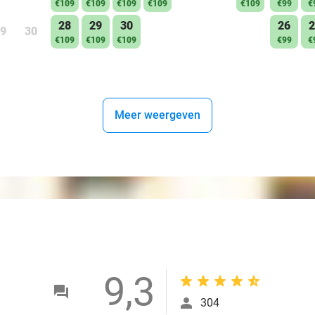
€109
€109
€109
€109
€109
€99
€
28
29
30
26
2
9
30
€109
€109
€109
€99
€
Meer weergeven
9,3
304