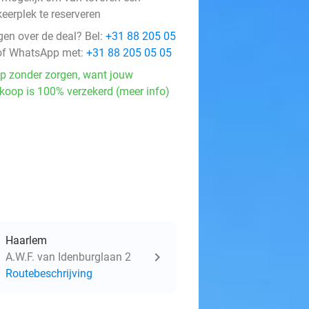
eerplek te reserveren
gen over de deal? Bel:
+31 88 205 05
f WhatsApp met:
+31 88 205 05 05
p zonder zorgen, want jouw
koop is 100% verzekerd (meer info)
Haarlem
A.W.F. van Idenburglaan 2
Routebeschrijving