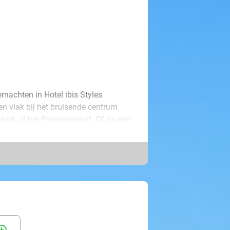
rnachten in Hotel ibis Styles
en vlak bij het bruisende centrum
kerk of het Proveniershof. Of ga een
en is van alle gemakken. Zo vinden
er, wifi en meer! 's Ochtends
eer helemaal opgeladen om de mooie
ie!