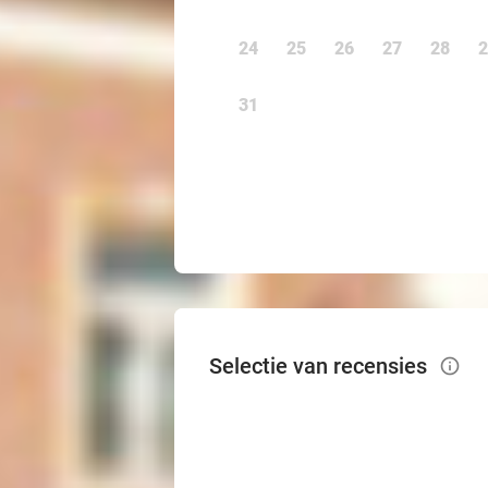
24
25
26
27
28
2
31
Selectie van recensies
info_outlined