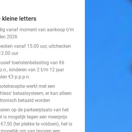
 kleine letters
dig vanaf moment van aankoop t/m
dec 2026
hecken vanaf 15.00 uur, uitchecken
12.00 uur
lusief toeristenbelasting van €6
p.n., kinderen van 2 t/m 12 jaar
len €3 p.p.p.n.
hotelreceptie werkt met een
hless' betaalsysteem, er kan alleen
ktronisch betaald worden
keren op de parkeerplaats van het
l is mogelijk tegen een meerprijs
€7,50 (ter plekke te voldoen), het is
t mogelijk om van tevoren een