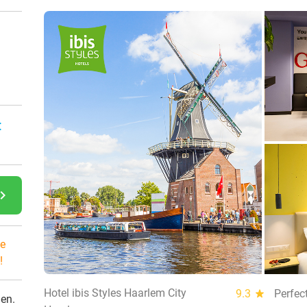
:
gate_next
e
!
Hotel ibis Styles Haarlem City
9.3
star
Perfec
den.