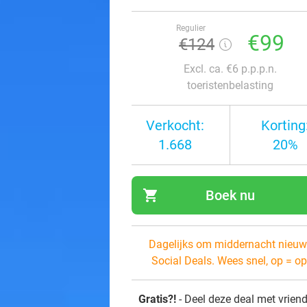
Regulier
€99
€124
Excl. ca. €6 p.p.p.n.
toeristenbelasting
Verkocht:
Korting
1.668
20%
shopping_cart
Boek nu
navi
Dagelijks om middernacht nieuw
Social Deals. Wees snel, op = op
Gratis?!
- Deel deze deal met vrien