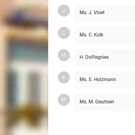
J.
Ms. J. Vloet
C.
Ms. C. Kolk
H.
H. Doffegnies
S.
Ms. S. Holzmann
M.
Ms. M. Geurtsen