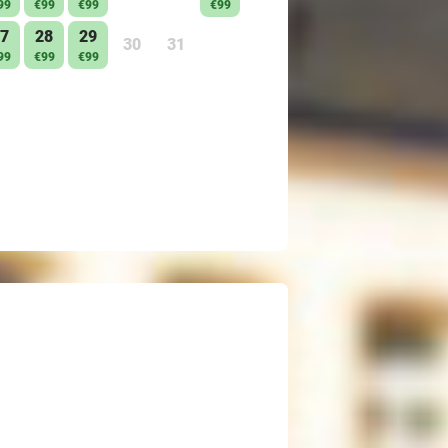
99
€99
€99
€99
7
28
29
30
31
99
€99
€99