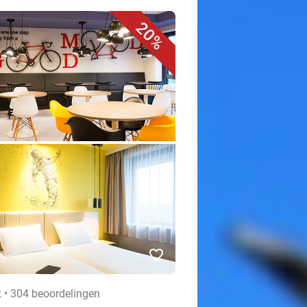
20%
favorite_border
t • 304 beoordelingen