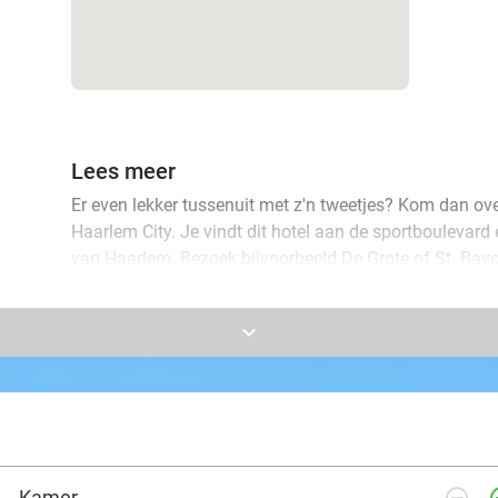
Lees meer
Er even lekker tussenuit met z'n tweetjes? Kom dan ove
Haarlem City. Je vindt dit hotel aan de sportboulevard 
van Haarlem. Bezoek bijvoorbeeld De Grote of St. Bavo
paar uurtjes uitwaaien aan zee!
keyboard_arrow_down
Jullie overnachten samen in een cosy room, die voorzi
jullie daar een comfortabel bed, een praktische badkam
genieten jullie van een lekker ontbijt en zijn jullie w
omgeving te verkennen. Beleef een heerlijke minivakant
Kamer