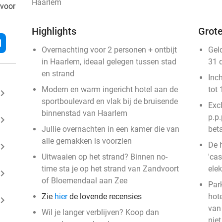
Haarlem
 voor
Highlights
Grote
l
Overnachting voor 2 personen + ontbijt
Gel
in Haarlem, ideaal gelegen tussen stad
31 
en strand
Inc
Modern en warm ingericht hotel aan de
tot 
ard_arrow_right
sportboulevard en vlak bij de bruisende
Exc
binnenstad van Haarlem
p.p.
ard_arrow_right
Jullie overnachten in een kamer die van
beta
alle gemakken is voorzien
De 
ard_arrow_right
Uitwaaien op het strand? Binnen no-
'cas
time sta je op het strand van Zandvoort
ele
ard_arrow_right
of Bloemendaal aan Zee
Par
Zie
hier
de lovende recensies
hote
ard_arrow_right
van 
Wil je langer verblijven? Koop dan
nie