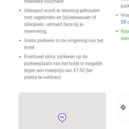
meerdere vouchers!
park
Uiteraard wordt er rekening gehouden
Vra
met vegetariërs en (di)eetwensen of
05
o
allergieën, vermeld deze bij je
reservering
Koo
aan
Gratis parkeren in de omgeving van het
hotel
Eventueel extra: parkeren op de
parkeerplaats van het hotel is mogelijk
tegen een meerprijs van €7,50 (ter
plekke te voldoen)
hotel