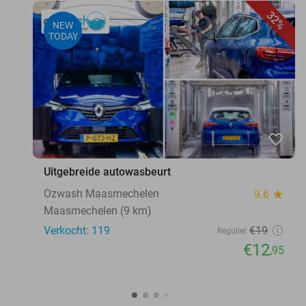
32%
NEW
TODAY
favorite_border
Uitgebreide autowasbeurt
Ozwash Maasmechelen
9.6
star
Maasmechelen (9 km)
Verkocht: 119
€19
Regulier
€12
,95