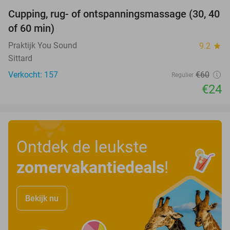
Cupping, rug- of ontspanningsmassage (30, 40
60%
of 60 min)
Praktijk You Sound
9.2
star
Sittard
Verkocht: 157
€60
Regulier
€24
Ontdek de leukste
zomervakantiedeals
!
Bekijk nu