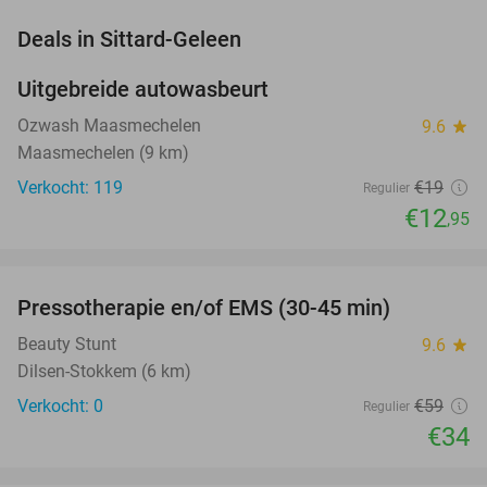
favorite_border
Deals in Sittard-Geleen
Uitgebreide autowasbeurt
32%
NEW
TODAY
Ozwash Maasmechelen
9.6
star
Maasmechelen (9 km)
Verkocht: 119
€19
Regulier
€12
,95
favorite_border
Pressotherapie en/of EMS (30-45 min)
42%
NEW
TODAY
Beauty Stunt
9.6
star
Dilsen-Stokkem (6 km)
Verkocht: 0
€59
Regulier
€34