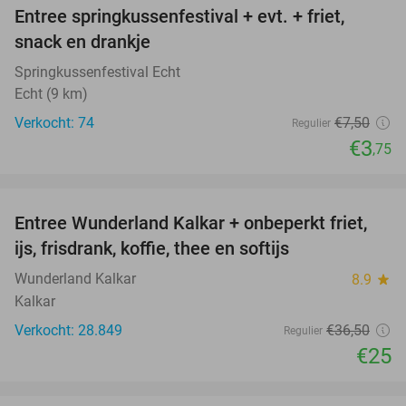
Entree springkussenfestival + evt. + friet,
50%
snack en drankje
Springkussenfestival Echt
Echt (9 km)
Verkocht: 74
€7
,50
Regulier
€3
,75
favorite_border
Entree Wunderland Kalkar + onbeperkt friet,
32%
ijs, frisdrank, koffie, thee en softijs
Wunderland Kalkar
8.9
star
Kalkar
Verkocht: 28.849
€36
,50
Regulier
€25
favorite_border