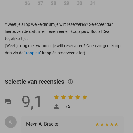
26
27
28
29
30
31
*
Weet je al op welke datum je wilt reserveren? Selecteer dan
hierboven de datum en reserveer en koop jouw Social Deal
tegelijkertijd.
(Weet je nog niet wanneer je wilt reserveren? Geen zorgen: koop
dan via de ‘
koop nu
’-knop én reserveer later)
Selectie van recensies
info_outlined
9,1
175
A.
Mevr. A. Bracke