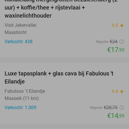
25%
uur) + koffie/thee + rijstevlaai +
waxinelichthouder
Visit Jekervallei
9.5
star
Maastricht
Verkocht: 438
€24
Regulier
€17
,95
favorite_border
Luxe tapasplank + glas cava bij Fabulous 't
28%
Eilandje
Fabulous ´t Eilandje
9.4
star
Maaseik (11 km)
Verkocht: 1.009
€20
,75
Regulier
€14
,95
favorite_border