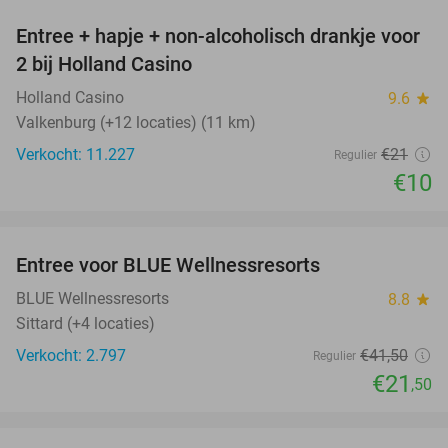
Entree + hapje + non-alcoholisch drankje voor
52%
2 bij Holland Casino
Holland Casino
9.6
star
Valkenburg (+12 locaties) (11 km)
Verkocht: 11.227
€21
Regulier
€10
favorite_border
Entree voor BLUE Wellnessresorts
48%
BLUE Wellnessresorts
8.8
star
Sittard (+4 locaties)
Verkocht: 2.797
€41
,50
Regulier
€21
,50
favorite_border