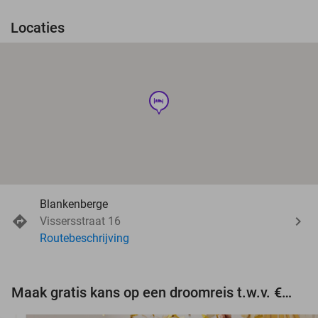
Locaties
hotel
Blankenberge
Vissersstraat 16
Routebeschrijving
Maak gratis kans op een droomreis t.w.v. €3.000!