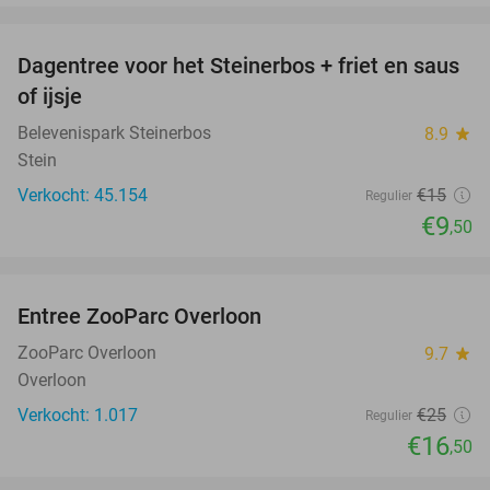
favorite_border
Dagentree voor het Steinerbos + friet en saus
37%
of ijsje
Belevenispark Steinerbos
8.9
star
Stein
Verkocht: 45.154
€15
Regulier
€9
,50
favorite_border
Entree ZooParc Overloon
34%
ZooParc Overloon
9.7
star
Overloon
Verkocht: 1.017
€25
Regulier
€16
,50
favorite_border