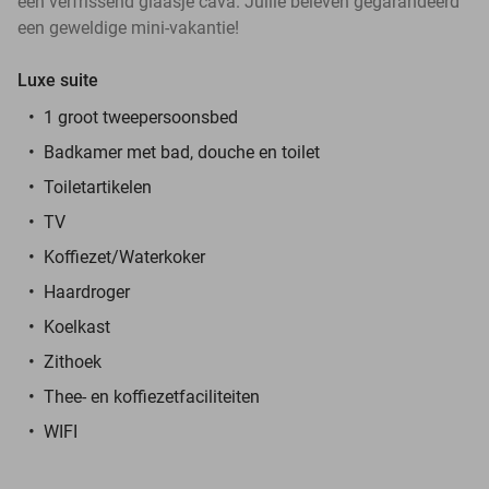
een verfrissend glaasje cava. Jullie beleven gegarandeerd
een geweldige mini-vakantie!
Luxe suite
1 groot tweepersoonsbed
Badkamer met bad, douche en toilet
Toiletartikelen
TV
Koffiezet/Waterkoker
Haardroger
Koelkast
Zithoek
Thee- en koffiezetfaciliteiten
WIFI