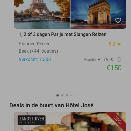
favorite_border
1, 2 óf 3 dagen Parijs met Slangen Reizen
Slangen Reizen
8.2
star
Beek (+44 locaties)
Verkocht: 7.303
€179
,95
Regulier
€150
Deals in de buurt van Hôtel José
30%