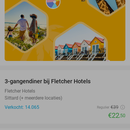
favorite_border
3-gangendiner bij Fletcher Hotels
42%
Fletcher Hotels
Sittard (+ meerdere locaties)
Verkocht: 14.065
€39
Regulier
€22
,50
favorite_border