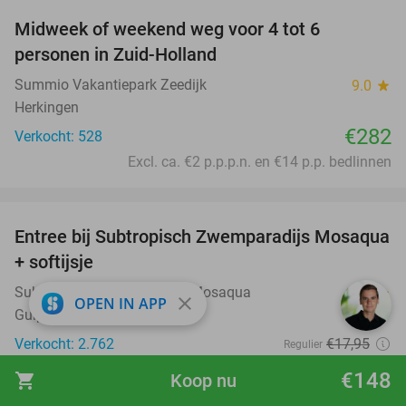
Midweek of weekend weg voor 4 tot 6
personen in Zuid-Holland
Summio Vakantiepark Zeedijk
9.0
star
Herkingen
€282
Verkocht: 528
Excl. ca. €2 p.p.p.n. en €14 p.p. bedlinnen
favorite_border
Entree bij Subtropisch Zwemparadijs Mosaqua
25%
+ softijsje
Subtropisch Zwemparadijs Mosaqua
8.2
star
close
OPEN IN APP
Gulpen
Verkocht: 2.762
€17
,95
Regulier
€13
,50
€148
shopping_cart
Koop nu
favorite_border