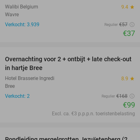
Walibi Belgium
9.4
star
Wavre
Verkocht: 3.939
€57
Regulier
€37
favorite_border
Overnachting voor 2 + ontbijt + late check-out
41%
NEW
in hartje Bree
TODAY
Hotel Brasserie Ingredi
8.9
star
Bree
Verkocht: 2
€168
Regulier
€99
Excl. ca. €3 p.p.p.n. toeristenbelasting
favorite_border
Rondleiding mergelgrotten Jezuïetenberg (2