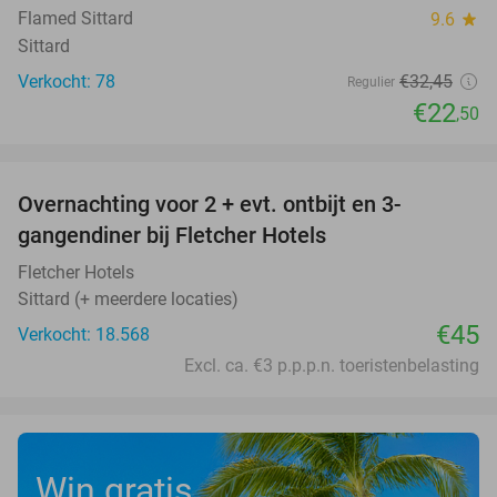
Flamed Sittard
9.6
star
Sittard
Verkocht: 78
€32
,45
Regulier
€22
,50
favorite_border
Overnachting voor 2 + evt. ontbijt en 3-
gangendiner bij Fletcher Hotels
Fletcher Hotels
Sittard (+ meerdere locaties)
€45
Verkocht: 18.568
Excl. ca. €3 p.p.p.n. toeristenbelasting
Win gratis