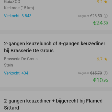
GaiaZOO
9.2
star
Kerkrade (15 km)
Verkocht: 8.843
€28
,50
Regulier
€24
,50
favorite_border
2-gangen keuzelunch of 3-gangen keuzediner
30%
bij Brasserie De Grous
Brasserie De Grous
9.7
star
Stein
Verkocht: 434
€15
,70
Regulier
€10
,95
favorite_border
2-gangen keuzediner + bijgerecht bij Flamed
31%
Sittard