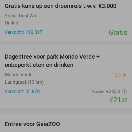
Gratis kans op een droomreis t.w.v. €3.000
Social Deal Win
Online
Gratis
Verkocht: 190.317
favorite_border
Dagentree voor park Mondo Verde +
25%
onbeperkt eten en drinken
Mondo Verde
8.3
star
Landgraaf (13 km)
Verkocht: 35.870
€28
,50
Regulier
€21
,50
favorite_border
Entree voor GaiaZOO
14%