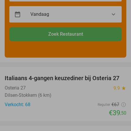
Zoek Restaurant
favorite_border
Italiaans 4-gangen keuzediner bij Osteria 27
41%
Osteria 27
9.9
star
Dilsen-Stokkem (6 km)
Verkocht: 68
€67
Regulier
€39
,50
favorite_border