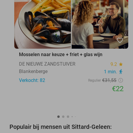
favorite_border
Mosselen naar keuze + friet + glas wijn
DE NIEUWE ZANDSTUIVER
9.2
star
Blankenberge
1 min.
directions_walk
Verkocht: 82
€31
,55
Regulier
€22
Populair bij mensen uit Sittard-Geleen: