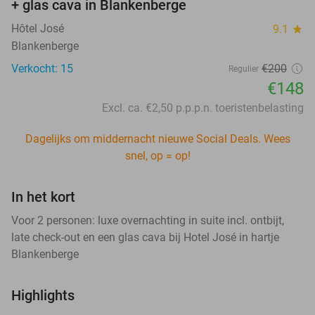
+ glas cava in Blankenberge
Hôtel José
9.1
star
Blankenberge
Verkocht: 15
€200
Regulier
€148
Excl. ca. €2,50 p.p.p.n. toeristenbelasting
Dagelijks om middernacht nieuwe Social Deals. Wees
snel, op = op!
In het kort
Voor 2 personen: luxe overnachting in suite incl. ontbijt,
late check-out en een glas cava bij Hotel José in hartje
Blankenberge
Highlights