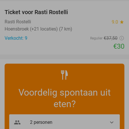
Ticket voor Rasti Rostelli
20%
NEW
TODAY
Rasti Rostelli
9.0
star
Hoensbroek (+21 locaties) (7 km)
Verkocht: 9
€37
,50
Regulier
€30
Voordelig spontaan uit
eten?