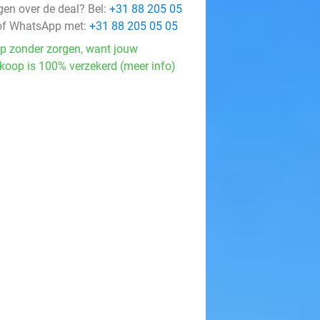
gen over de deal? Bel:
+31 88 205 05
f WhatsApp met:
+31 88 205 05 05
p zonder zorgen, want jouw
koop is 100% verzekerd (meer info)