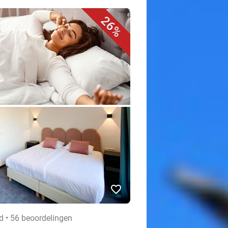
26%
favorite_border
 • 56 beoordelingen