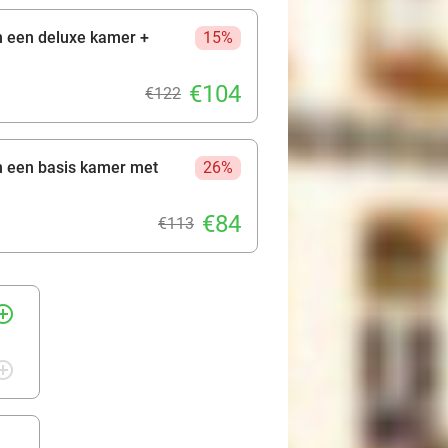
n een deluxe kamer +
15%
€104
€122
n een basis kamer met
26%
€84
€113
rcle_outline
rcle_outline