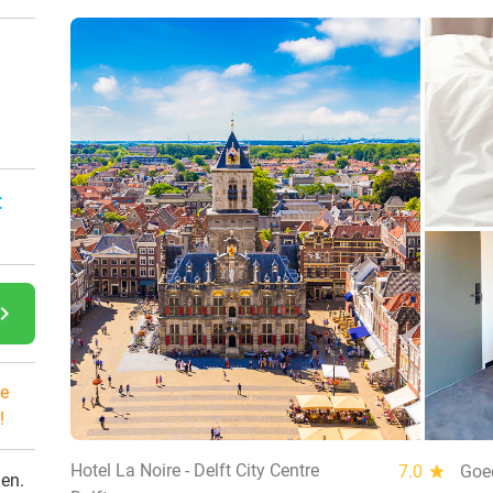
:
gate_next
e
!
Hotel La Noire - Delft City Centre
7.0
star
Goed
den.