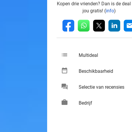
Kopen drie vrienden? Dan is de deal
jou gratis! (
info
)
whatsapp
linkedin
fb
mai
list
keybo
Multideal
date_range
keybo
Beschikbaarheid
chat
keybo
Selectie van recensies
work
keybo
Bedrijf