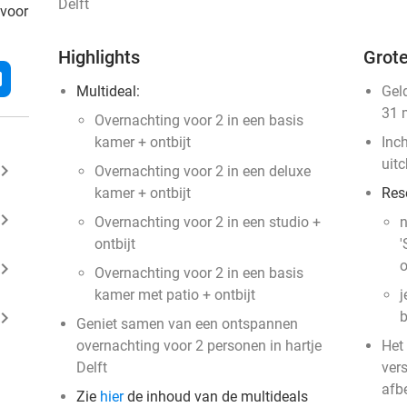
Delft
 voor
Highlights
Grote
l
Multideal:
Gel
31 
Overnachting voor 2 in een basis
kamer + ontbijt
Inc
uit
ard_arrow_right
Overnachting voor 2 in een deluxe
kamer + ontbijt
Res
ard_arrow_right
Overnachting voor 2 in een studio +
n
ontbijt
'
o
ard_arrow_right
Overnachting voor 2 in een basis
kamer met patio + ontbijt
j
ard_arrow_right
b
Geniet samen van een ontspannen
overnachting voor 2 personen in hartje
Het 
Delft
vers
afb
Zie
hier
de inhoud van de multideals