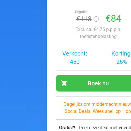
Regulier
€84
€113
Excl. ca. €4,75 p.p.p.n.
toeristenbelasting
Verkocht:
Korting
450
26%
shopping_cart
Boek nu
navi
Dagelijks om middernacht nieuw
Social Deals. Wees snel, op = op
Gratis?!
- Deel deze deal met vrien