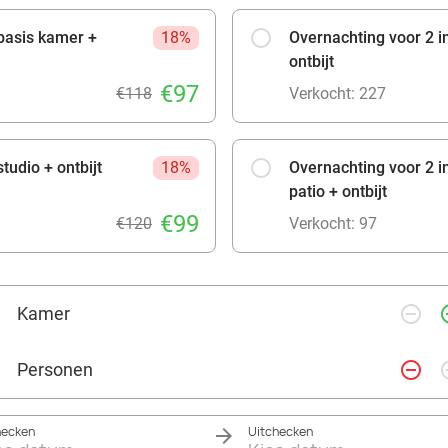
 basis kamer +
18%
Overnachting voor 2 i
ontbijt
€97
€118
Verkocht: 227
tudio + ontbijt
18%
Overnachting voor 2 i
patio + ontbijt
€99
€120
Verkocht: 97
remove_circle_outline
add_ci
Kamer
remove_circle_outline
add_ci
Personen
hecken
Uitchecken