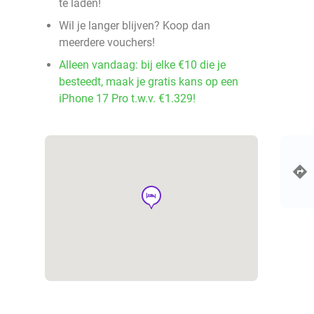
te laden!
Wil je langer blijven? Koop dan
meerdere vouchers!
Alleen vandaag: bij elke €10 die je
besteedt, maak je gratis kans op een
iPhone 17 Pro t.w.v. €1.329!
hotel