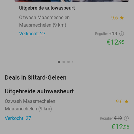
Uitgebreide autowasbeurt
Ozwash Maasmechelen
9.6
star
Maasmechelen (9 km)
Verkocht: 27
€19
Regulier
€12
,95
favorite_border
Deals in Sittard-Geleen
Uitgebreide autowasbeurt
32%
NEW
TODAY
Ozwash Maasmechelen
9.6
star
Maasmechelen (9 km)
Verkocht: 27
€19
Regulier
€12
,95