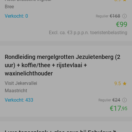
Bree
Verkocht: 0
€168
Regulier
€99
Excl. ca. €3 p.p.p.n. toeristenbelasting
favorite_border
Rondleiding mergelgrotten Jezuïetenberg (2
25%
uur) + koffie/thee + rijstevlaai +
waxinelichthouder
Visit Jekervallei
9.5
star
Maastricht
Verkocht: 433
€24
Regulier
€17
,95
favorite_border