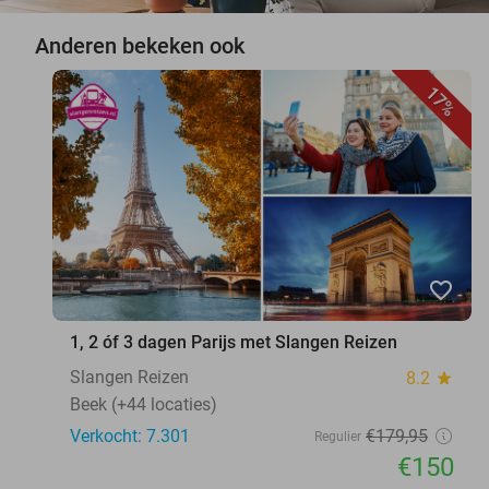
Anderen bekeken ook
17%
favorite_border
1, 2 óf 3 dagen Parijs met Slangen Reizen
Slangen Reizen
8.2
star
Beek (+44 locaties)
Verkocht: 7.301
€179
,95
Regulier
€150