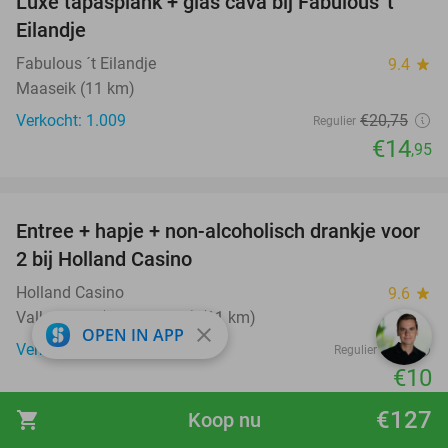
Luxe tapasplank + glas cava bij Fabulous 't
28%
Eilandje
Fabulous ´t Eilandje
9.4
star
Maaseik (11 km)
Verkocht: 1.009
€20
,75
Regulier
€14
,95
favorite_border
Entree + hapje + non-alcoholisch drankje voor
52%
2 bij Holland Casino
Holland Casino
9.6
star
Valkenburg (+12 locaties) (11 km)
close
OPEN IN APP
Verkocht: 11.202
€21
Regulier
€10
favorite_border
€127
shopping_cart
Koop nu