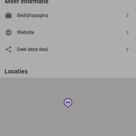
Meer informatie
Bedrijfspagina
Website
Deel deze deal
Locaties
hotel