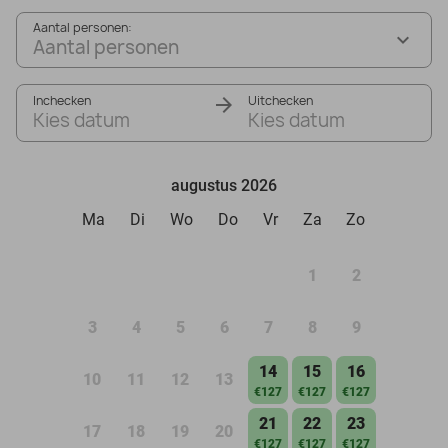
Aantal personen:
Aantal personen
Inchecken
Uitchecken
Kies datum
Kies datum
augustus 2026
Ma
Di
Wo
Do
Vr
Za
Zo
1
2
3
4
5
6
7
8
9
14
15
16
10
11
12
13
€127
€127
€127
21
22
23
17
18
19
20
€127
€127
€127