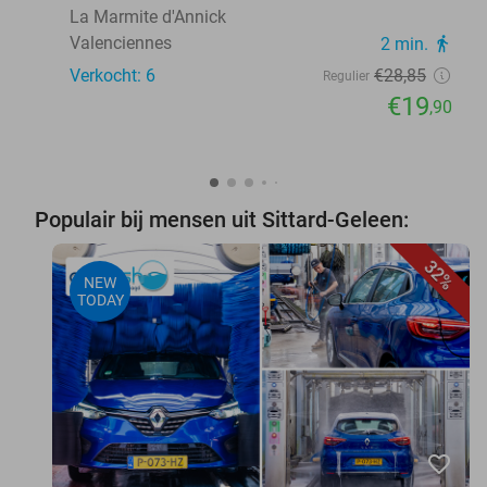
La Marmite d'Annick
Valenciennes
2 min.
directions_walk
Verkocht: 6
€28
,85
Regulier
€19
,90
Populair bij mensen uit Sittard-Geleen:
32%
NEW
TODAY
favorite_border