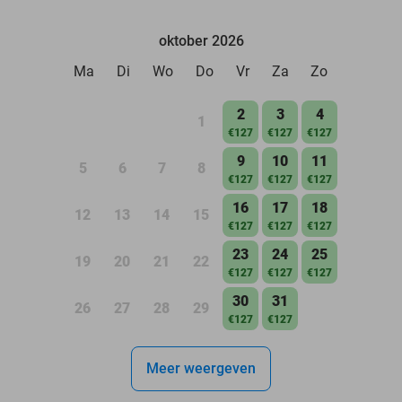
oktober 2026
Ma
Di
Wo
Do
Vr
Za
Zo
2
3
4
1
€127
€127
€127
9
10
11
5
6
7
8
€127
€127
€127
16
17
18
12
13
14
15
€127
€127
€127
23
24
25
19
20
21
22
€127
€127
€127
30
31
26
27
28
29
€127
€127
Meer weergeven