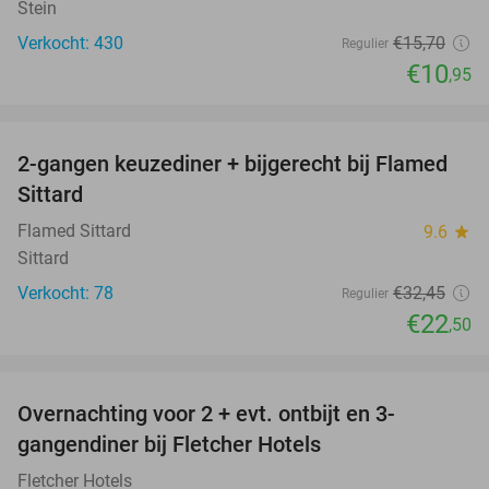
Stein
Verkocht: 430
€15
,70
Regulier
€10
,95
favorite_border
2-gangen keuzediner + bijgerecht bij Flamed
31%
Sittard
Flamed Sittard
9.6
star
Sittard
Verkocht: 78
€32
,45
Regulier
€22
,50
favorite_border
Overnachting voor 2 + evt. ontbijt en 3-
gangendiner bij Fletcher Hotels
Fletcher Hotels