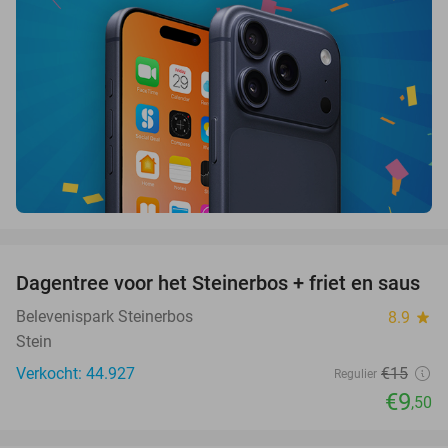
favorite_border
Dagentree voor het Steinerbos + friet en saus
37%
Belevenispark Steinerbos
8.9
star
Stein
Verkocht: 44.927
€15
Regulier
€9
,50
favorite_border