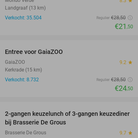
Mondo Verde
8.3
star
Landgraaf (13 km)
Verkocht: 35.504
€28
,50
Regulier
€21
,50
favorite_border
Entree voor GaiaZOO
14%
GaiaZOO
9.2
star
Kerkrade (15 km)
Verkocht: 8.732
€28
,50
Regulier
€24
,50
favorite_border
2-gangen keuzelunch of 3-gangen keuzediner
30%
bij Brasserie De Grous
Brasserie De Grous
9.7
star