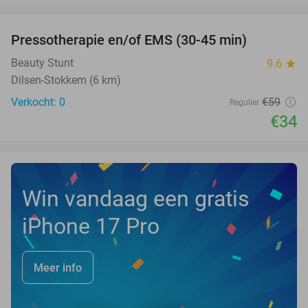
favorite_border
Pressotherapie en/of EMS (30-45 min)
42%
NEW
TODAY
Beauty Stunt
9.6
star
Dilsen-Stokkem (6 km)
Verkocht: 0
€59
Regulier
€34
Win vandaag een gratis
iPhone 17 Pro
Meer info