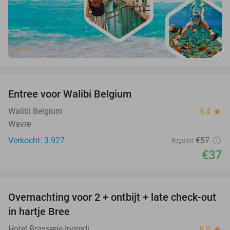
favorite_border
Entree voor Walibi Belgium
35%
Walibi Belgium
9.4
star
Wavre
Verkocht: 3.927
€57
Regulier
€37
favorite_border
Overnachting voor 2 + ontbijt + late check-out
41%
NEW
in hartje Bree
TODAY
Hotel Brasserie Ingredi
8.9
star