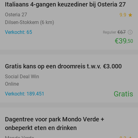
Italiaans 4-gangen keuzediner bij Osteria 27
41%
Osteria 27
9.9
star
Dilsen-Stokkem (6 km)
Verkocht: 65
€67
Regulier
€39
,50
favorite_border
Gratis kans op een droomreis t.w.v. €3.000
Social Deal Win
Online
Gratis
Verkocht: 189.451
favorite_border
Dagentree voor park Mondo Verde +
25%
onbeperkt eten en drinken