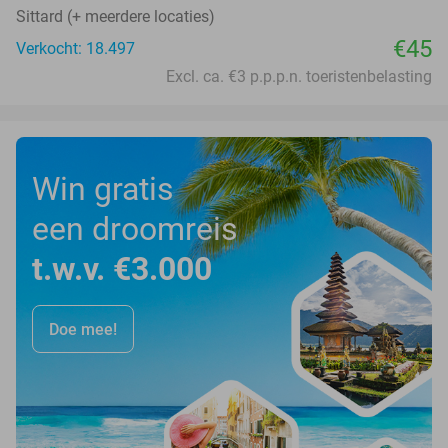
Sittard (+ meerdere locaties)
€45
Verkocht: 18.497
Excl. ca. €3 p.p.p.n. toeristenbelasting
Win gratis
een droomreis
t.w.v. €3.000
Doe mee!