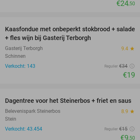
€24
,50
favorite_border
Kaasfondue met onbeperkt stokbrood + salade
44%
+ fles wijn bij Gasterij Terborgh
Gasterij Terborgh
9.4
star
Schinnen
Verkocht: 143
€34
Regulier
€19
favorite_border
Dagentree voor het Steinerbos + friet en saus
37%
Belevenispark Steinerbos
8.9
star
Stein
Verkocht: 43.454
€15
Regulier
€9
,50