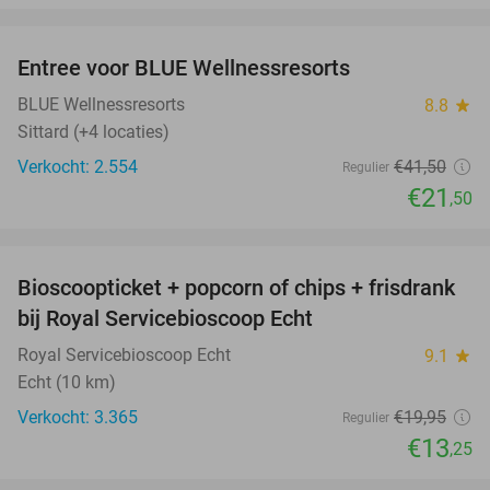
favorite_border
Entree voor BLUE Wellnessresorts
48%
BLUE Wellnessresorts
8.8
star
Sittard (+4 locaties)
Verkocht: 2.554
€41
,50
Regulier
€21
,50
favorite_border
Bioscoopticket + popcorn of chips + frisdrank
34%
bij Royal Servicebioscoop Echt
Royal Servicebioscoop Echt
9.1
star
Echt (10 km)
Verkocht: 3.365
€19
,95
Regulier
€13
,25
favorite_border