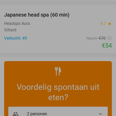
favorite_border
Japanese head spa (60 min)
23%
Headspa Aura
9.7
star
Sittard
Verkocht: 49
€70
Regulier
€54
Voordelig spontaan uit
eten?