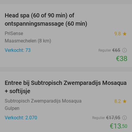
favorite_border
Head spa (60 of 90 min) of
42%
ontspanningsmassage (60 min)
PriSense
9.8
star
Maasmechelen (8 km)
Verkocht: 73
€65
Regulier
€38
favorite_border
Entree bij Subtropisch Zwemparadijs Mosaqua
25%
+ softijsje
Subtropisch Zwemparadijs Mosaqua
8.2
star
Gulpen
Verkocht: 2.070
€17
,95
Regulier
€13
,50