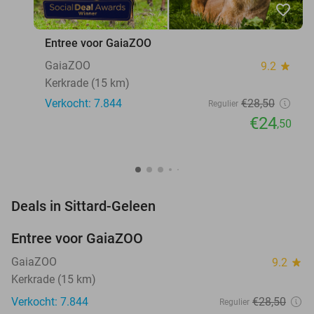
favorite_border
Entree voor GaiaZOO
GaiaZOO
9.2
star
Kerkrade (15 km)
Verkocht: 7.844
€28
,50
Regulier
€24
,50
favorite_border
Deals in Sittard-Geleen
Entree voor GaiaZOO
14%
GaiaZOO
9.2
star
Kerkrade (15 km)
Verkocht: 7.844
€28
,50
Regulier