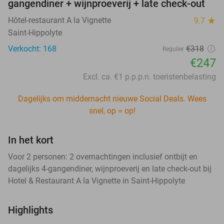
gangendiner + wijnproeverij + late check-out
Hôtel-restaurant A la Vignette
9.7
star
Saint-Hippolyte
Verkocht: 168
€318
Regulier
€247
Excl. ca. €1 p.p.p.n. toeristenbelasting
Dagelijks om middernacht nieuwe Social Deals. Wees
snel, op = op!
In het kort
Voor 2 personen: 2 overnachtingen inclusief ontbijt en
dagelijks 4-gangendiner, wijnproeverij en late check-out bij
Hotel & Restaurant A la Vignette in Saint-Hippolyte
Highlights