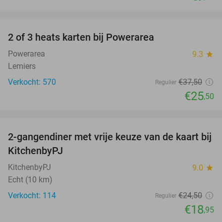
favorite_border
2 of 3 heats karten bij Powerarea
32%
Powerarea
9.3
star
Lemiers
Verkocht: 570
€37
,50
Regulier
€25
,50
favorite_border
2-gangendiner met vrije keuze van de kaart bij
23%
KitchenbyPJ
KitchenbyPJ
9.0
star
Echt (10 km)
Verkocht: 114
€24
,50
Regulier
€18
,95