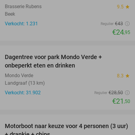
Brasserie Rubens
9.5
star
Beek
Verkocht: 1.231
€43
Regulier
€24
,95
favorite_border
Dagentree voor park Mondo Verde +
25%
onbeperkt eten en drinken
Mondo Verde
8.3
star
Landgraaf (13 km)
Verkocht: 31.902
€28
,50
Regulier
€21
,50
favorite_border
Motorboot naar keuze voor 4 personen (3 uur)
31%
+ drankje + chips