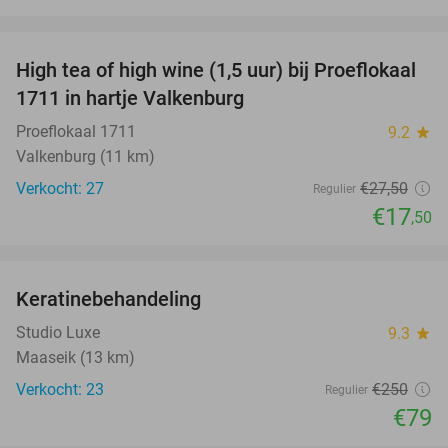
favorite_border
High tea of high wine (1,5 uur) bij Proeflokaal
36%
1711 in hartje Valkenburg
Proeflokaal 1711
9.2
star
Valkenburg (11 km)
Verkocht: 27
€27
,50
Regulier
€17
,50
favorite_border
Keratinebehandeling
68%
Studio Luxe
9.3
star
Maaseik (13 km)
Verkocht: 23
€250
Regulier
€79