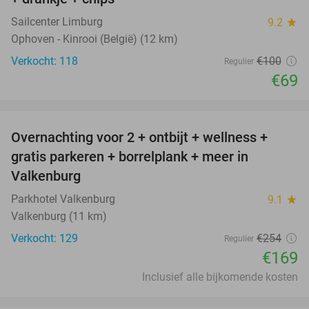
Sailcenter Limburg
9.2
star
Ophoven - Kinrooi (België) (12 km)
Verkocht: 118
€100
Regulier
€69
favorite_border
Overnachting voor 2 + ontbijt + wellness +
33%
gratis parkeren + borrelplank + meer in
Valkenburg
Parkhotel Valkenburg
9.1
star
Valkenburg (11 km)
Verkocht: 129
€254
Regulier
€169
Inclusief alle bijkomende kosten