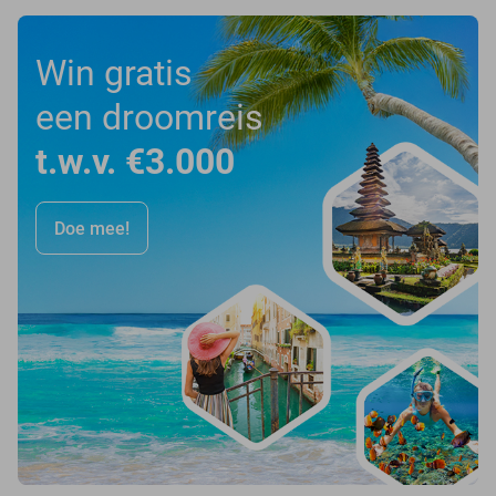
Win gratis
een droomreis
t.w.v. €3.000
Doe mee!