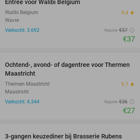
Entree voor Walibi Belgium
35%
Walibi Belgium
9.4
star
Wavre
Verkocht: 3.692
€57
Regulier
€37
favorite_border
Ochtend-, avond- of dagentree voor Thermen
25%
Maastricht
Thermen Maastricht
9.7
star
Maastricht
Verkocht: 4.344
€36
Regulier
€27
favorite_border
3-gangen keuzediner bij Brasserie Rubens
42%