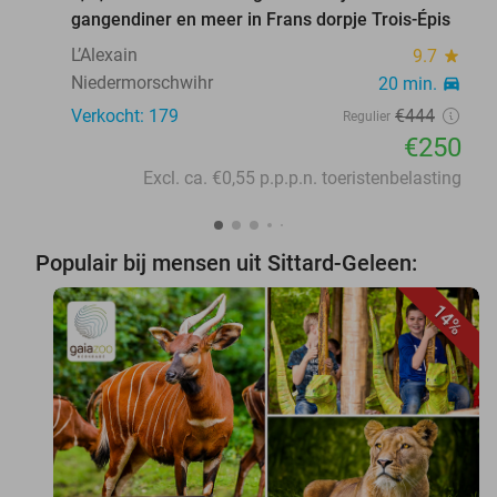
gangendiner en meer in Frans dorpje Trois-Épis
L’Alexain
9.7
star
Niedermorschwihr
20 min.
directions_car
Verkocht: 179
€444
Regulier
€250
Excl. ca. €0,55 p.p.p.n. toeristenbelasting
Populair bij mensen uit Sittard-Geleen:
14%