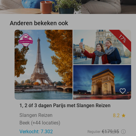
Anderen bekeken ook
17%
favorite_border
1, 2 óf 3 dagen Parijs met Slangen Reizen
Slangen Reizen
8.2
star
Beek (+44 locaties)
Verkocht: 7.302
€179
,95
Regulier