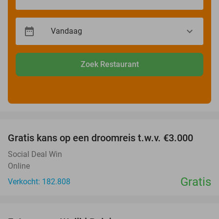
Zoek Restaurant
favorite_border
Gratis kans op een droomreis t.w.v. €3.000
Social Deal Win
Online
Gratis
Verkocht: 182.808
favorite_border