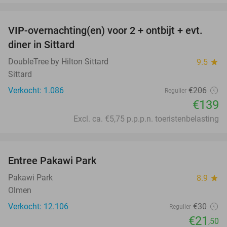
favorite_border
VIP-overnachting(en) voor 2 + ontbijt + evt.
33%
diner in Sittard
DoubleTree by Hilton Sittard
9.5
star
Sittard
Verkocht: 1.086
€206
Regulier
€139
Excl. ca. €5,75 p.p.p.n. toeristenbelasting
favorite_border
Entree Pakawi Park
28%
Pakawi Park
8.9
star
Olmen
Verkocht: 12.106
€30
Regulier
€21
,50