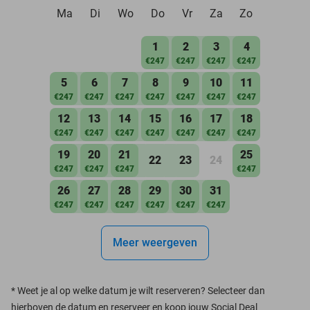
Ma
Di
Wo
Do
Vr
Za
Zo
1
2
3
4
€247
€247
€247
€247
5
6
7
8
9
10
11
€247
€247
€247
€247
€247
€247
€247
12
13
14
15
16
17
18
€247
€247
€247
€247
€247
€247
€247
19
20
21
25
22
23
24
€247
€247
€247
€247
26
27
28
29
30
31
€247
€247
€247
€247
€247
€247
Meer weergeven
*
Weet je al op welke datum je wilt reserveren? Selecteer dan
hierboven de datum en reserveer en koop jouw Social Deal