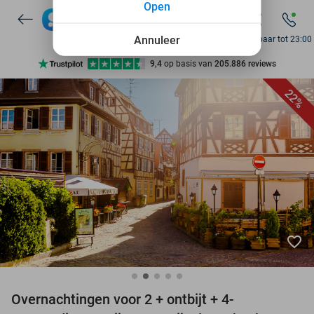
Open
7 dagen per week beschikbaar
10+ miljoen leden
Annuleer
Bereikbaar tot 23:00
9,4
op basis van
205.886 reviews
Ontdek 15.000+ deals
22%
7 dagen per week beschikbaar
10+ miljoen leden
favorite_border
Overnachtingen voor 2 + ontbijt + 4-