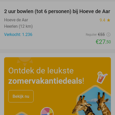
2 uur bowlen (tot 6 personen) bij Hoeve de Aar
50%
Hoeve de Aar
9.4
star
Heerlen (12 km)
Verkocht: 1.236
€55
Regulier
€27
,50
Ontdek de leukste
zomervakantiedeals
!
Bekijk nu