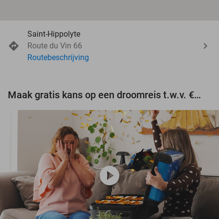
Saint-Hippolyte
Route du Vin 66
Routebeschrijving
Maak gratis kans op een droomreis t.w.v. €3.000!
play_circle