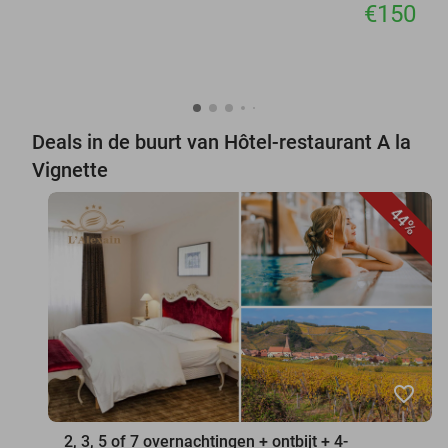
€150
Deals in de buurt van Hôtel-restaurant A la
Vignette
44%
favorite_border
2, 3, 5 of 7 overnachtingen + ontbijt + 4-