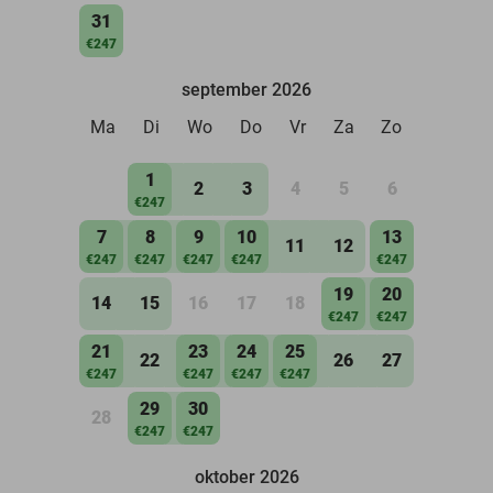
31
€247
september 2026
Ma
Di
Wo
Do
Vr
Za
Zo
1
2
3
4
5
6
€247
7
8
9
10
13
11
12
€247
€247
€247
€247
€247
19
20
14
15
16
17
18
€247
€247
21
23
24
25
22
26
27
€247
€247
€247
€247
29
30
28
€247
€247
oktober 2026