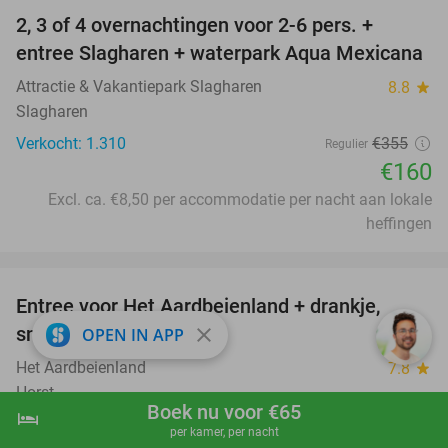
2, 3 of 4 overnachtingen voor 2-6 pers. +
55%
entree Slagharen + waterpark Aqua Mexicana
Attractie & Vakantiepark Slagharen
8.8
star
Slagharen
Verkocht: 1.310
€355
Regulier
€160
Excl. ca. €8,50 per accommodatie per nacht aan lokale
heffingen
favorite_border
Entree voor Het Aardbeienland + drankje,
47%
snack of pannenkoek
close
OPEN IN APP
Het Aardbeienland
7.8
star
Horst
Boek nu voor €65
hotel
shopping_cart
Boek nu
navigate_next
Verkocht: 15.521
€13
,05
Regulier
per kamer, per nacht