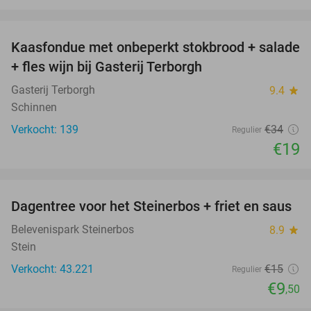
favorite_border
Kaasfondue met onbeperkt stokbrood + salade
44%
+ fles wijn bij Gasterij Terborgh
Gasterij Terborgh
9.4
star
Schinnen
Verkocht: 139
€34
Regulier
€19
favorite_border
Dagentree voor het Steinerbos + friet en saus
37%
Belevenispark Steinerbos
8.9
star
Stein
Verkocht: 43.221
€15
Regulier
€9
,50
favorite_border