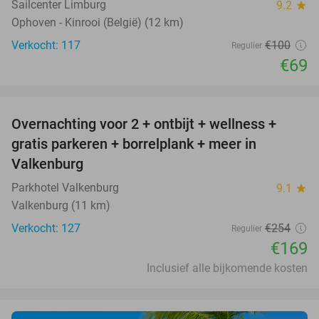
Sailcenter Limburg
9.2
star
Ophoven - Kinrooi (België) (12 km)
Verkocht: 117
€100
Regulier
€69
favorite_border
Overnachting voor 2 + ontbijt + wellness +
33%
gratis parkeren + borrelplank + meer in
Valkenburg
Parkhotel Valkenburg
9.1
star
Valkenburg (11 km)
Verkocht: 127
€254
Regulier
€169
Inclusief alle bijkomende kosten