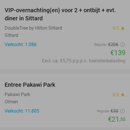
VIP-overnachting(en) voor 2 + ontbijt + evt.
33%
diner in Sittard
DoubleTree by Hilton Sittard
9.5
star
Sittard
Verkocht: 1.086
€206
Regulier
€139
Excl. ca. €5,75 p.p.p.n. toeristenbelasting
favorite_border
Entree Pakawi Park
28%
Pakawi Park
8.9
star
Olmen
Verkocht: 11.805
€30
Regulier
€21
,50
favorite_border