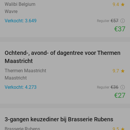
Walibi Belgium
9.4
star
Wavre
Verkocht: 3.649
€57
Regulier
€37
favorite_border
Ochtend-, avond- of dagentree voor Thermen
25%
Maastricht
Thermen Maastricht
9.7
star
Maastricht
Verkocht: 4.273
€36
Regulier
€27
favorite_border
3-gangen keuzediner bij Brasserie Rubens
42%
Brasserie Rubens
9.5
star