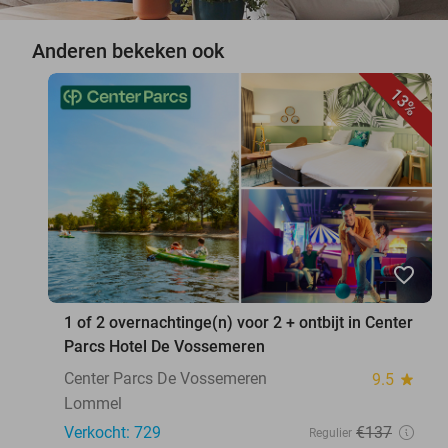
Anderen bekeken ook
13%
favorite_border
1 of 2 overnachtinge(n) voor 2 + ontbijt in Center
Parcs Hotel De Vossemeren
Center Parcs De Vossemeren
9.5
star
Lommel
Verkocht: 729
€137
Regulier