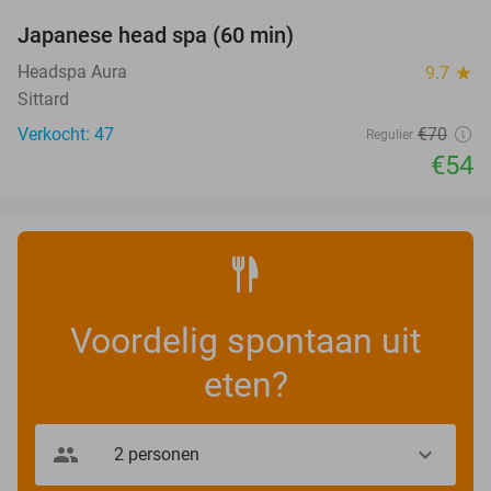
Japanese head spa (60 min)
23%
Headspa Aura
9.7
star
Sittard
Verkocht: 47
€70
Regulier
€54
Voordelig spontaan uit
eten?