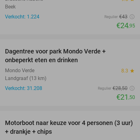
Beek
Verkocht: 1.224
€43
Regulier
€24
,95
favorite_border
Dagentree voor park Mondo Verde +
25%
onbeperkt eten en drinken
Mondo Verde
8.3
star
Landgraaf (13 km)
Verkocht: 31.208
€28
,50
Regulier
€21
,50
favorite_border
Motorboot naar keuze voor 4 personen (3 uur)
31%
+ drankje + chips