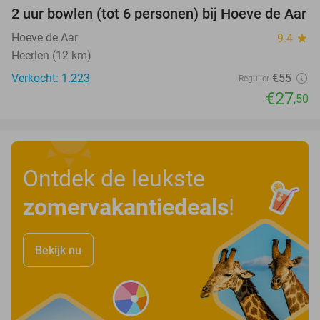
2 uur bowlen (tot 6 personen) bij Hoeve de Aar
50%
Hoeve de Aar
9.4
star
Heerlen (12 km)
Verkocht: 1.223
€55
Regulier
€27
,50
Ontdek de leukste
zomervakantiedeals
!
Bekijk nu