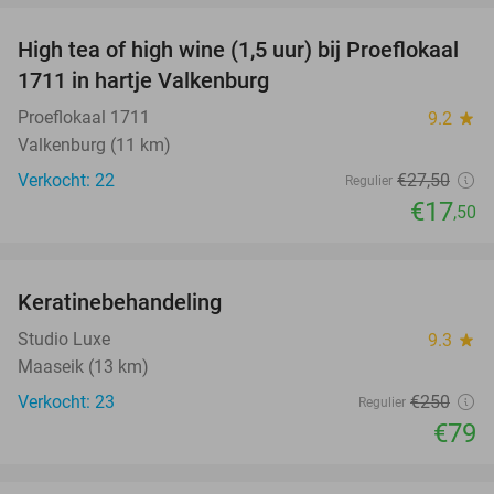
High tea of high wine (1,5 uur) bij Proeflokaal
36%
1711 in hartje Valkenburg
Proeflokaal 1711
9.2
star
Valkenburg (11 km)
Verkocht: 22
€27
,50
Regulier
€17
,50
favorite_border
Keratinebehandeling
68%
Studio Luxe
9.3
star
Maaseik (13 km)
Verkocht: 23
€250
Regulier
€79
favorite_border