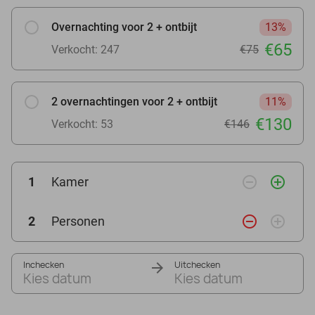
Overnachting voor 2 + ontbijt
13%
€65
Verkocht: 247
€75
2 overnachtingen voor 2 + ontbijt
11%
€130
Verkocht: 53
€146
remove_circle_outline
add_circle_outline
1
Kamer
remove_circle_outline
add_circle_outline
2
Personen
Inchecken
Uitchecken
Kies datum
Kies datum