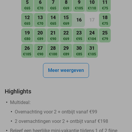
5
6
7
8
9
10
11
€65
€70
€65
€69
€105
€110
€75
12
13
14
15
18
16
17
€65
€70
€65
€69
€75
19
20
21
22
23
24
25
€80
€89
€90
€69
€95
€104
€79
26
27
28
29
30
31
€105
€90
€100
€89
€85
€105
Meer weergeven
Highlights
Multideal:
Overnachting voor 2 + ontbijt vanaf €99
2 overnachtingen voor 2 + ontbijt vanaf €198
Beleef een heerlijke mini-vakantie tijdens 1 of 2 fijne