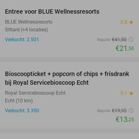
Entree voor BLUE Wellnessresorts
48%
BLUE Wellnessresorts
8.8
star
Sittard (+4 locaties)
Verkocht: 2.501
€41
,50
Regulier
€21
,50
favorite_border
Bioscoopticket + popcorn of chips + frisdrank
34%
bij Royal Servicebioscoop Echt
Royal Servicebioscoop Echt
9.1
star
Echt (10 km)
Verkocht: 3.350
€19
,95
Regulier
€13
,25
favorite_border