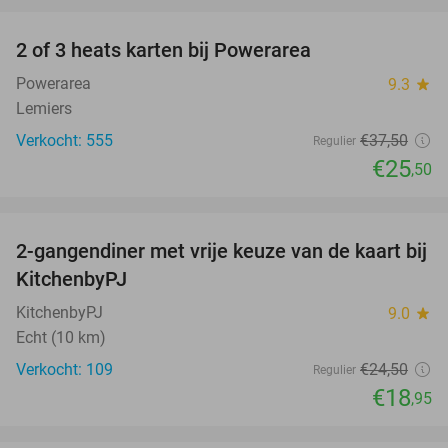
2 of 3 heats karten bij Powerarea
32%
Powerarea
9.3
star
Lemiers
Verkocht: 555
€37
,50
Regulier
€25
,50
favorite_border
2-gangendiner met vrije keuze van de kaart bij
23%
KitchenbyPJ
KitchenbyPJ
9.0
star
Echt (10 km)
Verkocht: 109
€24
,50
Regulier
€18
,95
favorite_border