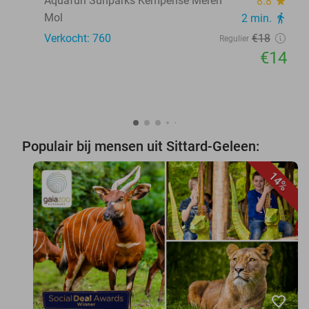
Aquafun Sunparks Kempense Meren
8.8
star
Mol
2 min.
directions_walk
Verkocht: 760
€18
Regulier
€14
Populair bij mensen uit Sittard-Geleen:
14%
favorite_border