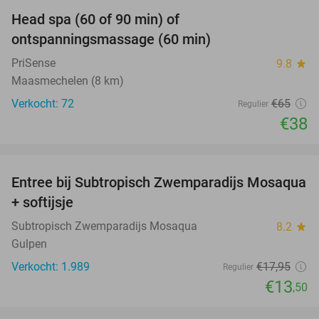
Head spa (60 of 90 min) of
42%
ontspanningsmassage (60 min)
PriSense
9.8
star
Maasmechelen (8 km)
Verkocht: 72
€65
Regulier
€38
favorite_border
Entree bij Subtropisch Zwemparadijs Mosaqua
25%
+ softijsje
Subtropisch Zwemparadijs Mosaqua
8.2
star
Gulpen
Verkocht: 1.989
€17
,95
Regulier
€13
,50
favorite_border