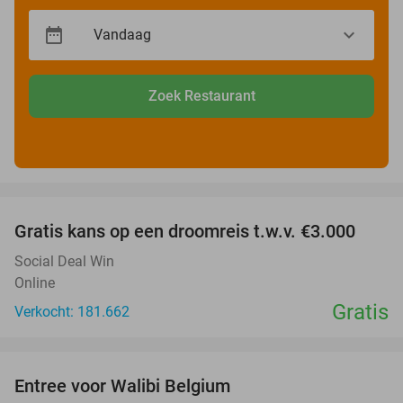
Zoek Restaurant
favorite_border
Gratis kans op een droomreis t.w.v. €3.000
Social Deal Win
Online
Gratis
Verkocht: 181.662
favorite_border
Entree voor Walibi Belgium
35%