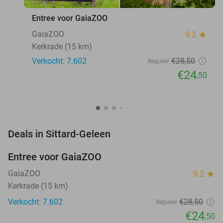
Entree voor GaiaZOO
GaiaZOO
9.2
star
Kerkrade (15 km)
Verkocht: 7.602
€28
,50
Regulier
€24
,50
favorite_border
Deals in Sittard-Geleen
Entree voor GaiaZOO
14%
GaiaZOO
9.2
star
Kerkrade (15 km)
Verkocht: 7.602
€28
,50
Regulier
€24
,50