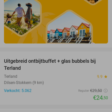
favorite_border
Uitgebreid ontbijtbuffet + glas bubbels bij
17%
Terland
Terland
9.9
star
Dilsen-Stokkem (9 km)
Verkocht: 5.062
€29
,50
Regulier
€24
,50
favorite_border