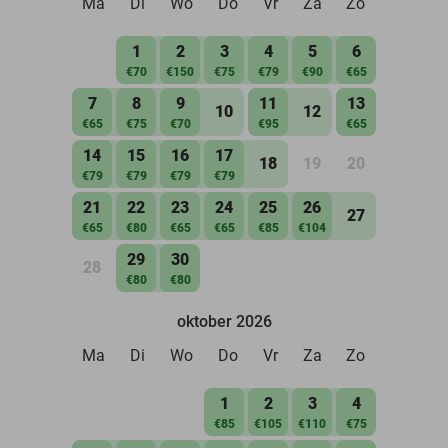
Ma
Di
Wo
Do
Vr
Za
Zo
1
2
3
4
5
6
€70
€150
€75
€79
€90
€65
7
8
9
11
13
10
12
€65
€75
€70
€95
€65
14
15
16
17
18
19
20
€79
€79
€79
€79
21
22
23
24
25
26
27
€65
€80
€65
€65
€85
€104
29
30
28
€80
€80
oktober 2026
Ma
Di
Wo
Do
Vr
Za
Zo
1
2
3
4
€85
€105
€110
€75