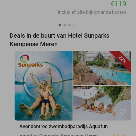
€119
Inclusief alle bijkomende kosten
Deals in de buurt van Hotel Sunparks
Kempense Meren
22%
favorite_border
Avondentree zwembadparadijs Aquafun