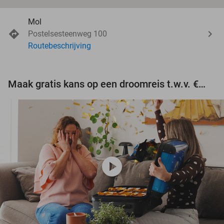
Mol
Postelsesteenweg 100
Routebeschrijving
Maak gratis kans op een droomreis t.w.v. €3.000!
play_circle