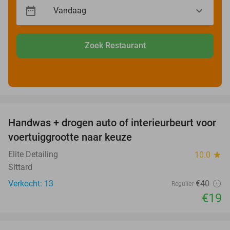
Zoek Restaurant
favorite_border
Handwas + drogen auto of interieurbeurt voor
53%
voertuiggrootte naar keuze
Elite Detailing
10.0
star
Sittard
Verkocht: 13
€40
Regulier
€19
favorite_border