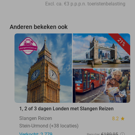
Excl. ca. €3 p.p.p.n. toeristenbelasting
Anderen bekeken ook
21%
favorite_border
1, 2 of 3 dagen Londen met Slangen Reizen
Slangen Reizen
8.2
star
Stein-Urmond (+38 locaties)
Verkocht: 2.779
€189
,95
Regulier