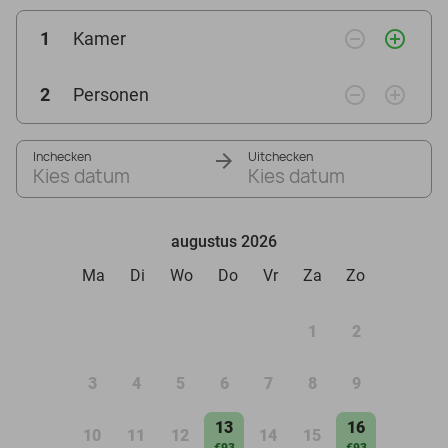
remove_circle_outline
add_circle_outline
1
Kamer
remove_circle_outline
add_circle_outline
2
Personen
Inchecken
Uitchecken
Kies datum
Kies datum
augustus 2026
Ma
Di
Wo
Do
Vr
Za
Zo
1
2
3
4
5
6
7
8
9
13
16
10
11
12
14
15
€93
€93