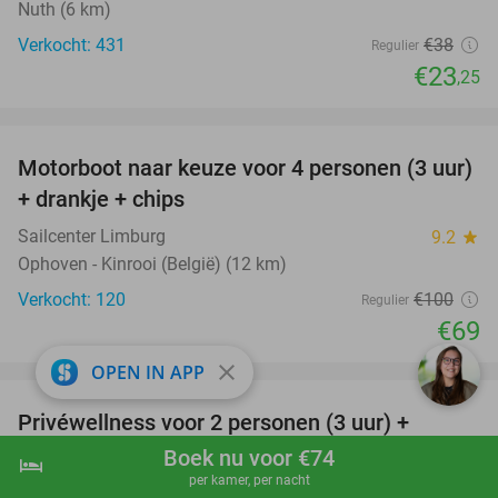
Nuth (6 km)
Verkocht: 431
€38
Regulier
€23
,25
favorite_border
Motorboot naar keuze voor 4 personen (3 uur)
31%
+ drankje + chips
Sailcenter Limburg
9.2
star
Ophoven - Kinrooi (België) (12 km)
Verkocht: 120
€100
Regulier
€69
favorite_border
close
OPEN IN APP
Privéwellness voor 2 personen (3 uur) +
49%
smoothie, fruitsap of vers fruit
Boek nu voor €74
hotel
shopping_cart
Boek nu
navigate_next
per kamer, per nacht
Hair ´n Relax
9.2
star