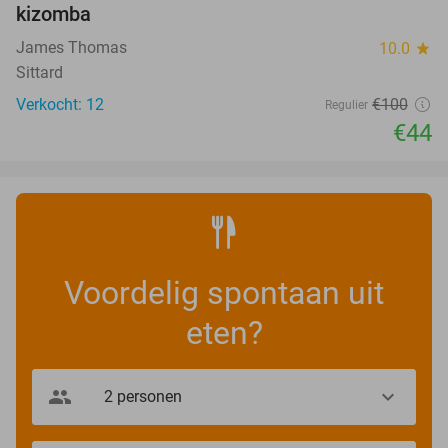
kizomba
James Thomas
10.0
star
Sittard
Verkocht: 12
€100
Regulier
€44
Voordelig spontaan uit
eten?