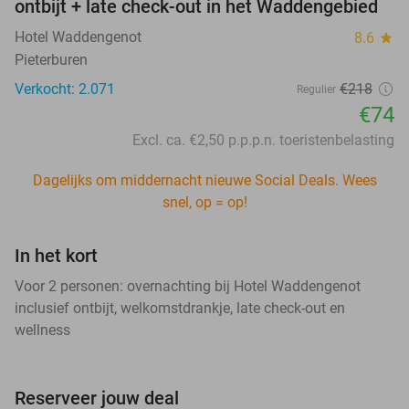
ontbijt + late check-out in het Waddengebied
Hotel Waddengenot
8.6
star
Pieterburen
Verkocht: 2.071
€218
Regulier
€74
Excl. ca. €2,50 p.p.p.n. toeristenbelasting
Dagelijks om middernacht nieuwe Social Deals. Wees
snel, op = op!
In het kort
Voor 2 personen: overnachting bij Hotel Waddengenot
inclusief ontbijt, welkomstdrankje, late check-out en
wellness
Reserveer jouw deal