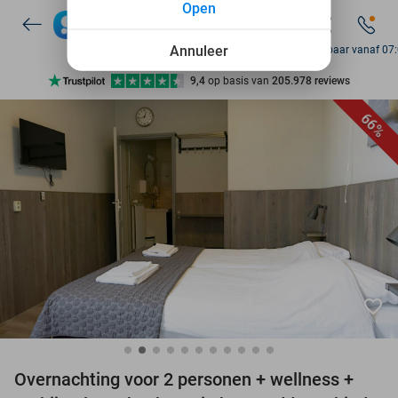
Open
7 dagen per week beschikbaar
10+ miljoen leden
Annuleer
Bereikbaar vanaf 07
9,4
op basis van
205.978 reviews
Ontdek 15.000+ deals
66%
7 dagen per week beschikbaar
10+ miljoen leden
favorite_border
Overnachting voor 2 personen + wellness +