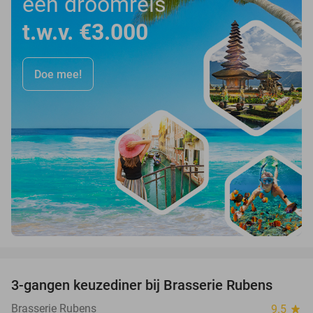
een droomreis
t.w.v. €3.000
Doe mee!
favorite_border
3-gangen keuzediner bij Brasserie Rubens
42%
Brasserie Rubens
9.5
star