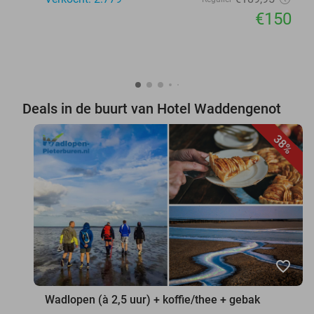
€150
Deals in de buurt van Hotel Waddengenot
38%
favorite_border
Wadlopen (à 2,5 uur) + koffie/thee + gebak