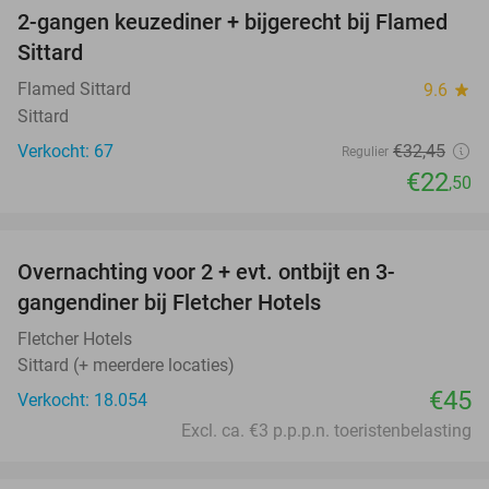
2-gangen keuzediner + bijgerecht bij Flamed
31%
Sittard
Flamed Sittard
9.6
star
Sittard
Verkocht: 67
€32
,45
Regulier
€22
,50
favorite_border
Overnachting voor 2 + evt. ontbijt en 3-
gangendiner bij Fletcher Hotels
Fletcher Hotels
Sittard (+ meerdere locaties)
€45
Verkocht: 18.054
Excl. ca. €3 p.p.p.n. toeristenbelasting
favorite_border