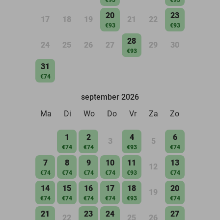
20
23
17
18
19
21
22
€93
€93
28
24
25
26
27
29
30
€93
31
€74
september 2026
Ma
Di
Wo
Do
Vr
Za
Zo
1
2
4
6
3
5
€74
€74
€93
€74
7
8
9
10
11
13
12
€74
€74
€74
€74
€93
€74
14
15
16
17
18
20
19
€74
€74
€74
€74
€93
€74
21
23
24
27
22
25
26