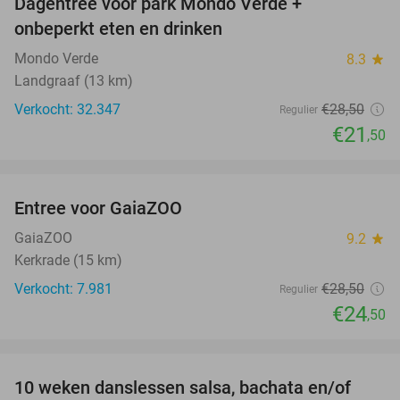
Dagentree voor park Mondo Verde +
25%
onbeperkt eten en drinken
Mondo Verde
8.3
star
Landgraaf (13 km)
Verkocht: 32.347
€28
,50
Regulier
€21
,50
favorite_border
Entree voor GaiaZOO
14%
GaiaZOO
9.2
star
Kerkrade (15 km)
Verkocht: 7.981
€28
,50
Regulier
€24
,50
favorite_border
10 weken danslessen salsa, bachata en/of
56%