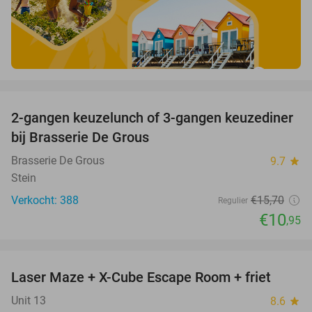
favorite_border
2-gangen keuzelunch of 3-gangen keuzediner
30%
bij Brasserie De Grous
Brasserie De Grous
9.7
star
Stein
Verkocht: 388
€15
,70
Regulier
€10
,95
favorite_border
Laser Maze + X-Cube Escape Room + friet
39%
Unit 13
8.6
star