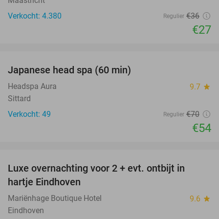
Maastricht
Verkocht: 4.380
€36
Regulier
€27
favorite_border
Japanese head spa (60 min)
23%
Headspa Aura
9.7
star
Sittard
Verkocht: 49
€70
Regulier
€54
favorite_border
Luxe overnachting voor 2 + evt. ontbijt in
14%
hartje Eindhoven
Mariënhage Boutique Hotel
9.6
star
Eindhoven