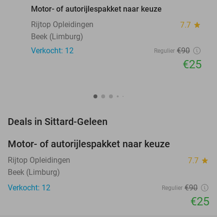
Motor- of autorijlespakket naar keuze
Rijtop Opleidingen
7.7
star
Beek (Limburg)
Verkocht: 12
€90
Regulier
€25
favorite_border
Deals in Sittard-Geleen
Motor- of autorijlespakket naar keuze
72%
Rijtop Opleidingen
7.7
star
Beek (Limburg)
Verkocht: 12
€90
Regulier
€25