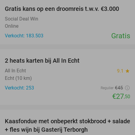
Gratis kans op een droomreis t.w.v. €3.000
Social Deal Win
Online
Gratis
Verkocht: 183.503
favorite_border
2 heats karten bij All In Echt
39%
All In Echt
9.1
star
Echt (10 km)
Verkocht: 253
€45
Regulier
€27
,50
favorite_border
Kaasfondue met onbeperkt stokbrood + salade
44%
+ fles wijn bij Gasterij Terborgh