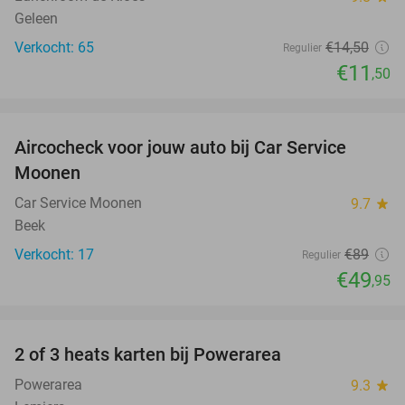
Geleen
Verkocht: 65
€14
,50
Regulier
€11
,50
favorite_border
Aircocheck voor jouw auto bij Car Service
44%
Moonen
Car Service Moonen
9.7
star
Beek
Verkocht: 17
€89
Regulier
€49
,95
favorite_border
2 of 3 heats karten bij Powerarea
32%
Powerarea
9.3
star