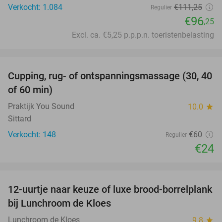
Verkocht: 1.084
€111
,25
Regulier
€96
,25
Excl. ca. €5,25 p.p.p.n. toeristenbelasting
favorite_border
Cupping, rug- of ontspanningsmassage (30, 40
60%
of 60 min)
Praktijk You Sound
10.0
star
Sittard
Verkocht: 148
€60
Regulier
€24
favorite_border
12-uurtje naar keuze of luxe brood-borrelplank
21%
bij Lunchroom de Kloes
Lunchroom de Kloes
9.8
star