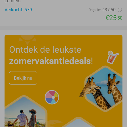
Lemiers
Verkocht: 579
€37
,50
Regulier
€25
,50
Ontdek de leukste
zomervakantiedeals
!
Bekijk nu