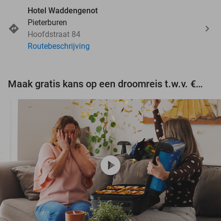
Hotel Waddengenot
Pieterburen
Hoofdstraat 84
Routebeschrijving
Maak gratis kans op een droomreis t.w.v. €3.000!
play_circle