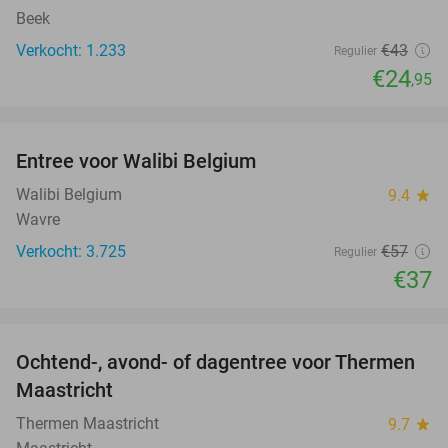
Beek
Verkocht: 1.233
€43
Regulier
€24
,95
favorite_border
Entree voor Walibi Belgium
35%
Walibi Belgium
9.4
star
Wavre
Verkocht: 3.725
€57
Regulier
€37
favorite_border
Ochtend-, avond- of dagentree voor Thermen
25%
Maastricht
Thermen Maastricht
9.7
star