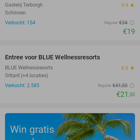
Gasterij Terborgh
9.4
star
Schinnen
Verkocht: 154
€34
Regulier
€19
favorite_border
Entree voor BLUE Wellnessresorts
48%
BLUE Wellnessresorts
8.8
star
Sittard (+4 locaties)
Verkocht: 2.585
€41
,50
Regulier
€21
,50
Win gratis