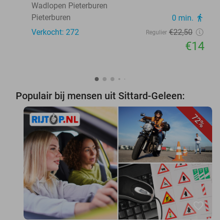
Wadlopen Pieterburen
Pieterburen
0 min.
directions_walk
Verkocht: 272
€22
,50
Regulier
€14
Populair bij mensen uit Sittard-Geleen:
72%
favorite_border