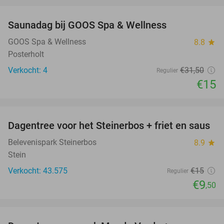
favorite_border
Saunadag bij GOOS Spa & Wellness
52%
NEW
TODAY
GOOS Spa & Wellness
8.8
star
Posterholt
Verkocht: 4
€31
,50
Regulier
€15
favorite_border
Dagentree voor het Steinerbos + friet en saus
37%
Belevenispark Steinerbos
8.9
star
Stein
Verkocht: 43.575
€15
Regulier
€9
,50
favorite_border