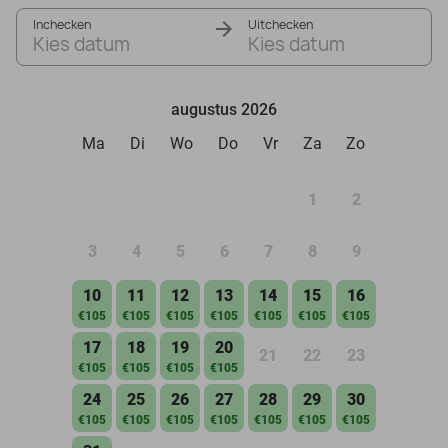
Inchecken
Uitchecken
Kies datum
Kies datum
augustus 2026
Ma
Di
Wo
Do
Vr
Za
Zo
1
2
3
4
5
6
7
8
9
10
11
12
13
14
15
16
€105
€105
€105
€105
€105
€105
€105
17
18
19
20
21
22
23
€105
€105
€105
€105
24
25
26
27
28
29
30
€105
€105
€105
€105
€105
€105
€105