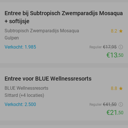
Entree bij Subtropisch Zwemparadijs Mosaqua
25%
+ softijsje
Subtropisch Zwemparadijs Mosaqua
8.2
star
Gulpen
Verkocht: 1.985
€17
,95
Regulier
€13
,50
favorite_border
Entree voor BLUE Wellnessresorts
48%
BLUE Wellnessresorts
8.8
star
Sittard (+4 locaties)
Verkocht: 2.500
€41
,50
Regulier
€21
,50
favorite_border