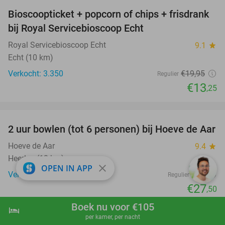
Bioscoopticket + popcorn of chips + frisdrank
34%
bij Royal Servicebioscoop Echt
Royal Servicebioscoop Echt
9.1
star
Echt (10 km)
Verkocht: 3.350
€19
,95
Regulier
€13
,25
favorite_border
2 uur bowlen (tot 6 personen) bij Hoeve de Aar
50%
Hoeve de Aar
9.4
star
Heerlen (12 km)
close
OPEN IN APP
Verkocht: 1.223
€55
Regulier
€27
,50
Boek nu voor €105
hotel
shopping_cart
Boek nu
navigate_next
per kamer, per nacht