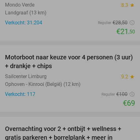
Mondo Verde
8.3
star
Landgraaf (13 km)
Verkocht: 31.204
€28
,50
Regulier
€21
,50
favorite_border
Motorboot naar keuze voor 4 personen (3 uur)
31%
+ drankje + chips
Sailcenter Limburg
9.2
star
Ophoven - Kinrooi (België) (12 km)
Verkocht: 117
€100
Regulier
€69
favorite_border
Overnachting voor 2 + ontbijt + wellness +
33%
gratis parkeren + borrelplank + meer in