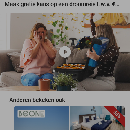
Maak gratis kans op een droomreis t.w.v. €3.000!
play_circle
Anderen bekeken ook
55%