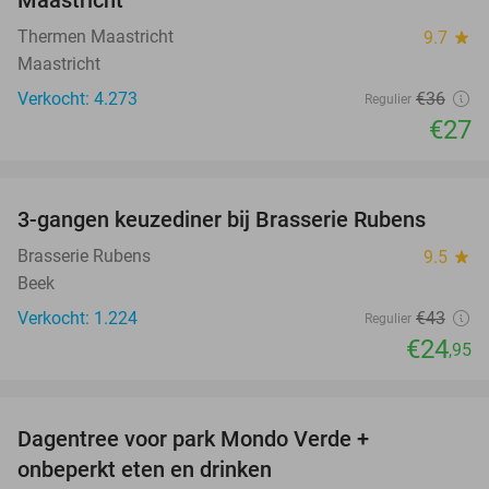
Thermen Maastricht
9.7
star
Maastricht
Verkocht: 4.273
€36
Regulier
€27
favorite_border
3-gangen keuzediner bij Brasserie Rubens
42%
Brasserie Rubens
9.5
star
Beek
Verkocht: 1.224
€43
Regulier
€24
,95
favorite_border
Dagentree voor park Mondo Verde +
25%
onbeperkt eten en drinken