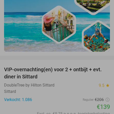
favorite_border
VIP-overnachting(en) voor 2 + ontbijt + evt.
33%
diner in Sittard
DoubleTree by Hilton Sittard
9.5
star
Sittard
Verkocht: 1.086
€206
Regulier
€139
Excl. ca. €5,75 p.p.p.n. toeristenbelasting