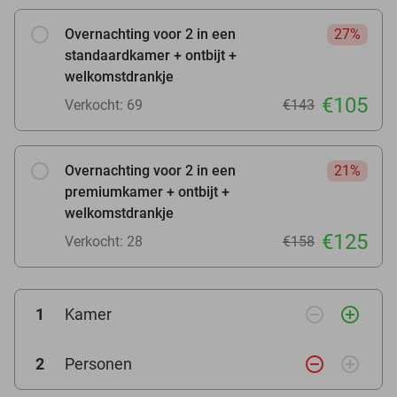
Overnachting voor 2 in een
27%
standaardkamer + ontbijt +
welkomstdrankje
€105
Verkocht: 69
€143
Overnachting voor 2 in een
21%
premiumkamer + ontbijt +
welkomstdrankje
€125
Verkocht: 28
€158
remove_circle_outline
add_circle_outline
1
Kamer
remove_circle_outline
add_circle_outline
2
Personen