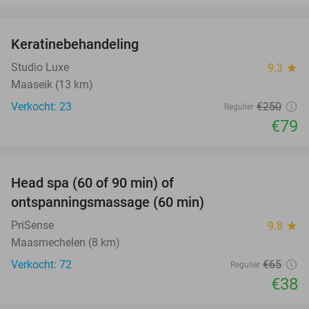
favorite_border
Keratinebehandeling
68%
Studio Luxe
9.3
star
Maaseik (13 km)
Verkocht: 23
€250
Regulier
€79
favorite_border
Head spa (60 of 90 min) of
42%
ontspanningsmassage (60 min)
PriSense
9.8
star
Maasmechelen (8 km)
Verkocht: 72
€65
Regulier
€38
favorite_border