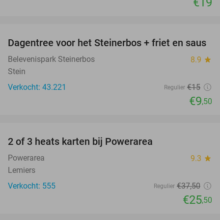
€19
favorite_border
Dagentree voor het Steinerbos + friet en saus
37%
Belevenispark Steinerbos
8.9
star
Stein
Verkocht: 43.221
€15
Regulier
€9
,50
favorite_border
2 of 3 heats karten bij Powerarea
32%
Powerarea
9.3
star
Lemiers
Verkocht: 555
€37
,50
Regulier
€25
,50
favorite_border