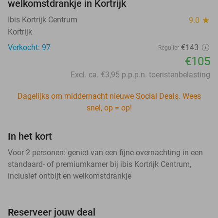
welkomstdrankje in Kortrijk
Ibis Kortrijk Centrum
9.0
star
Kortrijk
Verkocht: 97
€143
Regulier
€105
Excl. ca. €3,95 p.p.p.n. toeristenbelasting
Dagelijks om middernacht nieuwe Social Deals. Wees
snel, op = op!
In het kort
Voor 2 personen: geniet van een fijne overnachting in een
standaard- of premiumkamer bij ibis Kortrijk Centrum,
inclusief ontbijt en welkomstdrankje
Reserveer jouw deal