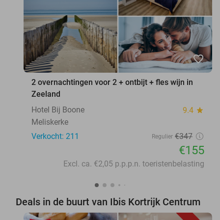
favorite_border
2 overnachtingen voor 2 + ontbijt + fles wijn in
Zeeland
Hotel Bij Boone
9.4
star
Meliskerke
Verkocht: 211
€347
Regulier
€155
Excl. ca. €2,05 p.p.p.n. toeristenbelasting
Deals in de buurt van Ibis Kortrijk Centrum