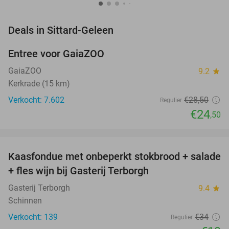
favorite_border
Deals in Sittard-Geleen
Entree voor GaiaZOO
14%
GaiaZOO
9.2
star
Kerkrade (15 km)
Verkocht: 7.602
€28
,50
Regulier
€24
,50
favorite_border
Kaasfondue met onbeperkt stokbrood + salade
44%
+ fles wijn bij Gasterij Terborgh
Gasterij Terborgh
9.4
star
Schinnen
Verkocht: 139
€34
Regulier