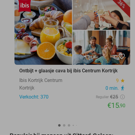
36%
favorite_border
Ontbijt + glaasje cava bij ibis Centrum Kortrijk
Ibis Kortrijk Centrum
9
star
Kortrijk
0 min.
directions_walk
Verkocht: 370
€25
Regulier
€15
,90