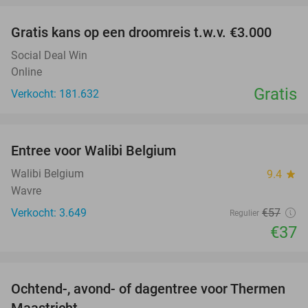
Gratis kans op een droomreis t.w.v. €3.000
Social Deal Win
Online
Gratis
Verkocht: 181.632
favorite_border
Entree voor Walibi Belgium
35%
Walibi Belgium
9.4
star
Wavre
Verkocht: 3.649
€57
Regulier
€37
favorite_border
Ochtend-, avond- of dagentree voor Thermen
25%
Maastricht