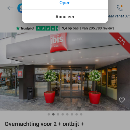
Open
7 dagen per week beschikbaar
10+ miljoen leden
Annuleer
Bereikbaar vanaf 07
9,4
op basis van
205.789 reviews
Ontdek 15.000+ deals
27%
7 dagen per week beschikbaar
10+ miljoen leden
favorite_border
Overnachting voor 2 + ontbijt +