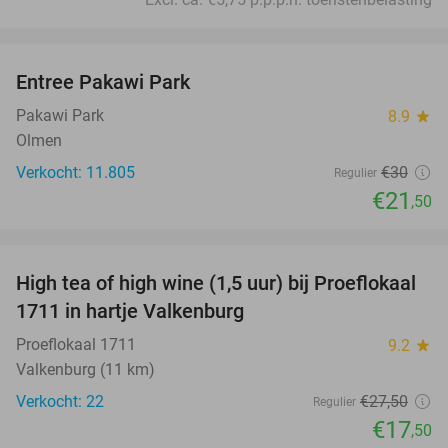
favorite_border
Entree Pakawi Park
28%
Pakawi Park
8.9
star
Olmen
Verkocht: 11.805
€30
Regulier
€21
,50
favorite_border
High tea of high wine (1,5 uur) bij Proeflokaal
36%
1711 in hartje Valkenburg
Proeflokaal 1711
9.2
star
Valkenburg (11 km)
Verkocht: 22
€27
,50
Regulier
€17
,50