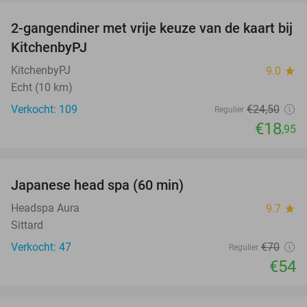
2-gangendiner met vrije keuze van de kaart bij
23%
KitchenbyPJ
KitchenbyPJ
9.0
star
Echt (10 km)
Verkocht: 109
€24
,50
Regulier
€18
,95
favorite_border
Japanese head spa (60 min)
23%
Headspa Aura
9.7
star
Sittard
Verkocht: 47
€70
Regulier
€54