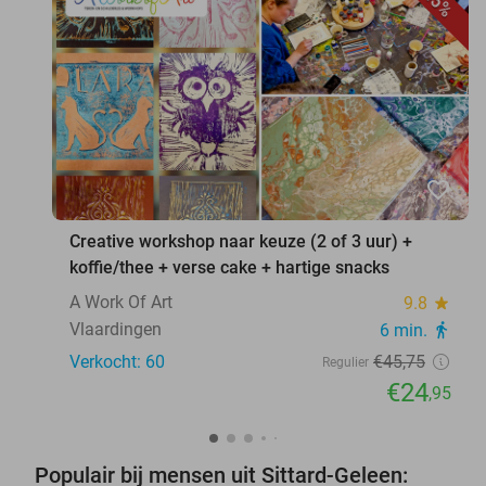
45%
favorite_border
Creative workshop naar keuze (2 of 3 uur) +
koffie/thee + verse cake + hartige snacks
A Work Of Art
9.8
star
Vlaardingen
6 min.
directions_walk
Verkocht: 60
€45
,75
Regulier
€24
,95
Populair bij mensen uit Sittard-Geleen: