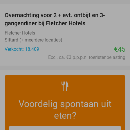
favorite_border
Overnachting voor 2 + evt. ontbijt en 3-
gangendiner bij Fletcher Hotels
Fletcher Hotels
Sittard (+ meerdere locaties)
€45
Verkocht: 18.409
Excl. ca. €3 p.p.p.n. toeristenbelasting
Voordelig spontaan uit
eten?