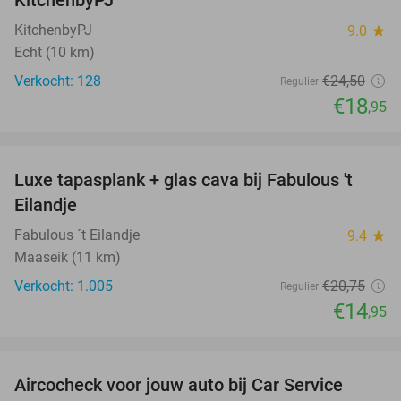
KitchenbyPJ
9.0
star
Echt (10 km)
Verkocht: 128
€24
,50
Regulier
€18
,95
favorite_border
Luxe tapasplank + glas cava bij Fabulous 't
28%
Eilandje
Fabulous ´t Eilandje
9.4
star
Maaseik (11 km)
Verkocht: 1.005
€20
,75
Regulier
€14
,95
favorite_border
Aircocheck voor jouw auto bij Car Service
44%