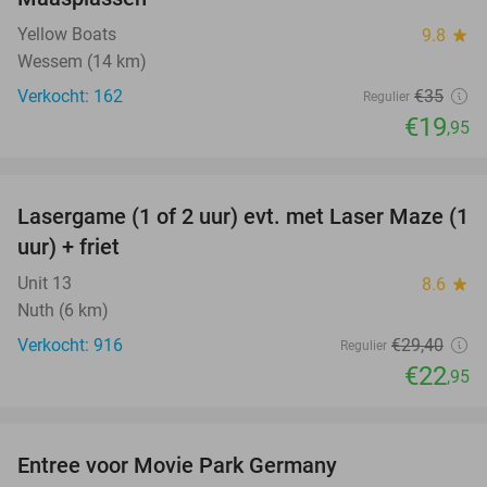
Yellow Boats
9.8
star
Wessem (14 km)
Verkocht: 162
€35
Regulier
€19
,95
favorite_border
Lasergame (1 of 2 uur) evt. met Laser Maze (1
22%
uur) + friet
Unit 13
8.6
star
Nuth (6 km)
Verkocht: 916
€29
,40
Regulier
€22
,95
favorite_border
Entree voor Movie Park Germany
38%