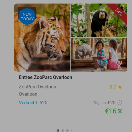
34%
NEW
TODAY
favorite_border
Entree ZooParc Overloon
ZooParc Overloon
9.7
star
Overloon
Verkocht: 620
€25
Regulier
€16
,50