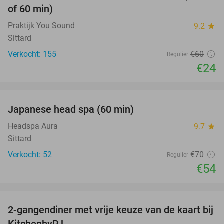
of 60 min)
Praktijk You Sound
9.2
star
Sittard
Verkocht: 155
€60
Regulier
€24
favorite_border
Japanese head spa (60 min)
23%
Headspa Aura
9.7
star
Sittard
Verkocht: 52
€70
Regulier
€54
favorite_border
2-gangendiner met vrije keuze van de kaart bij
23%
KitchenbyPJ