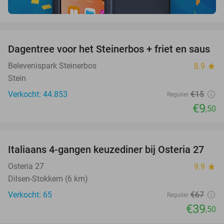
favorite_border
Dagentree voor het Steinerbos + friet en saus
37%
Belevenispark Steinerbos
8.9
star
Stein
Verkocht: 44.853
€15
Regulier
€9
,50
favorite_border
Italiaans 4-gangen keuzediner bij Osteria 27
41%
Osteria 27
9.9
star
Dilsen-Stokkem (6 km)
Verkocht: 65
€67
Regulier
€39
,50