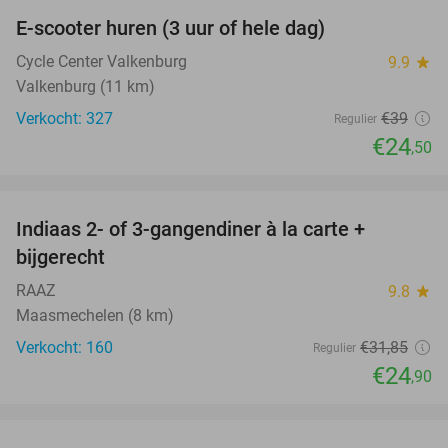
E-scooter huren (3 uur of hele dag)
37%
Cycle Center Valkenburg
9.9
star
Valkenburg (11 km)
Verkocht: 327
€39
Regulier
€24
,50
favorite_border
Indiaas 2- of 3-gangendiner à la carte +
22%
bijgerecht
RAAZ
9.8
star
Maasmechelen (8 km)
Verkocht: 160
€31
,85
Regulier
€24
,90
favorite_border