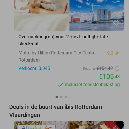
favorite_border
Overnachting(en) voor 2 + evt. ontbijt + late
check-out
Motto by Hilton Rotterdam City Centre
9.3
star
Rotterdam
Verkocht: 3.045
€154
,42
Regulier
€105
,43
Inclusief toeristenbelasting
Deals in de buurt van ibis Rotterdam
Vlaardingen