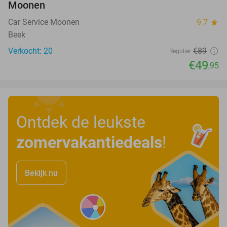
Moonen
Car Service Moonen
9.7
star
Beek
Verkocht: 20
€89
Regulier
€49
,95
Ontdek de leukste
zomervakantiedeals
!
Bekijk nu