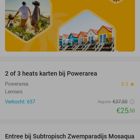
favorite_border
2 of 3 heats karten bij Powerarea
32%
Powerarea
9.3
star
Lemiers
Verkocht: 657
€37
,50
Regulier
€25
,50
favorite_border
Entree bij Subtropisch Zwemparadijs Mosaqua
25%