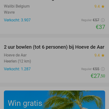
Walibi Belgium
9.4
star
Wavre
Verkocht: 3.907
€57
Regulier
€37
favorite_border
2 uur bowlen (tot 6 personen) bij Hoeve de Aar
50%
Hoeve de Aar
9.4
star
Heerlen (12 km)
Verkocht: 1.287
€55
Regulier
€27
,50
Win gratis