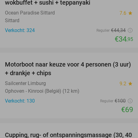
wokbuffet + sushi + teppanyaki
Ocean Paradise Sittard
7.6
star
Sittard
Verkocht: 324
€44
,34
Regulier
€34
,95
favorite_border
Motorboot naar keuze voor 4 personen (3 uur)
31%
+ drankje + chips
Sailcenter Limburg
9.2
star
Ophoven - Kinrooi (België) (12 km)
Verkocht: 130
€100
Regulier
€69
favorite_border
Cupping, rug- of ontspanningsmassage (30, 40
60%