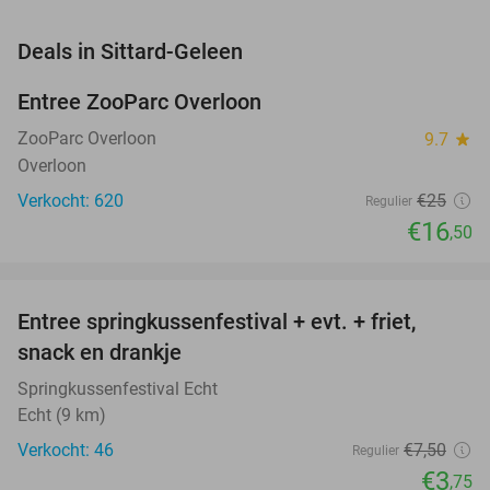
favorite_border
Deals in Sittard-Geleen
Entree ZooParc Overloon
34%
NEW
TODAY
ZooParc Overloon
9.7
star
Overloon
Verkocht: 620
€25
Regulier
€16
,50
favorite_border
Entree springkussenfestival + evt. + friet,
50%
NEW
snack en drankje
TODAY
Springkussenfestival Echt
Echt (9 km)
Verkocht: 46
€7
,50
Regulier
€3
,75