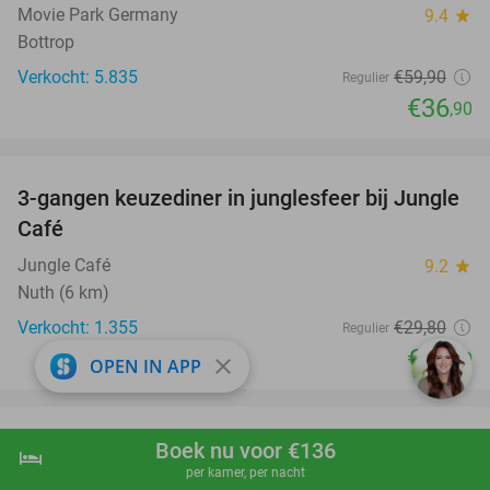
Movie Park Germany
9.4
star
Bottrop
Verkocht: 5.835
€59
,90
Regulier
€36
,90
favorite_border
3-gangen keuzediner in junglesfeer bij Jungle
21%
Café
Jungle Café
9.2
star
Nuth (6 km)
Verkocht: 1.355
€29
,80
Regulier
€23
,50
close
OPEN IN APP
favorite_border
Dagdeel suppen of kanoën op de Maasplassen
43%
Boek nu voor €136
hotel
shopping_cart
Boek nu
navigate_next
per kamer, per nacht
(1-3 pers.)