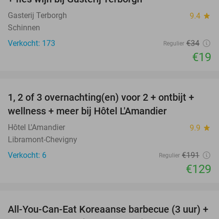
Gasterij Terborgh
9.4
star
Schinnen
Verkocht: 173
€34
Regulier
€19
favorite_border
1, 2 of 3 overnachting(en) voor 2 + ontbijt +
32%
NEW
wellness + meer bij Hôtel L'Amandier
TODAY
Hôtel L'Amandier
9.9
star
Libramont-Chevigny
Verkocht: 6
€191
Regulier
€129
favorite_border
All-You-Can-Eat Koreaanse barbecue (3 uur) +
21%