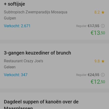
+ softijsje
Subtropisch Zwemparadijs Mosaqua
8.2
star
Gulpen
Verkocht: 2.671
€17
,95
Regulier
€13
,50
favorite_border
3-gangen keuzediner of brunch
50%
Restaurant Crazy Joe's
9.8
star
Geleen
Verkocht: 347
€24
,95
Regulier
€12
,50
favorite_border
Dagdeel suppen of kanoën over de
43%
Maasplassen