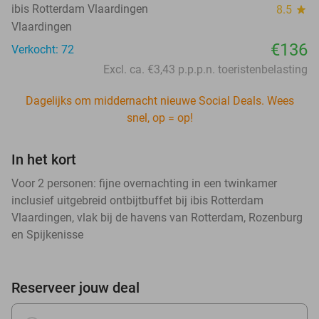
ibis Rotterdam Vlaardingen
8.5
star
Vlaardingen
€136
Verkocht: 72
Excl. ca. €3,43 p.p.p.n. toeristenbelasting
Dagelijks om middernacht nieuwe Social Deals. Wees
snel, op = op!
In het kort
Voor 2 personen: fijne overnachting in een twinkamer
inclusief uitgebreid ontbijtbuffet bij ibis Rotterdam
Vlaardingen, vlak bij de havens van Rotterdam, Rozenburg
en Spijkenisse
Reserveer jouw deal