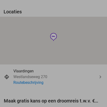
Locaties
hotel
Vlaardingen
Westlandseweg 270
Routebeschrijving
Maak gratis kans op een droomreis t.w.v. €3.000!