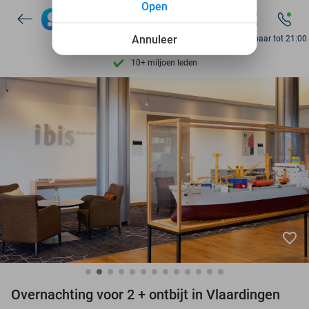
Open
7 dagen per week beschikbaar
10+ miljoen leden
Annuleer
Bereikbaar tot 21:00
9,4
op basis van
206.330 reviews
Ontdek 15.000+ deals
7 dagen per week beschikbaar
10+ miljoen leden
favorite_border
Overnachting voor 2 + ontbijt in Vlaardingen