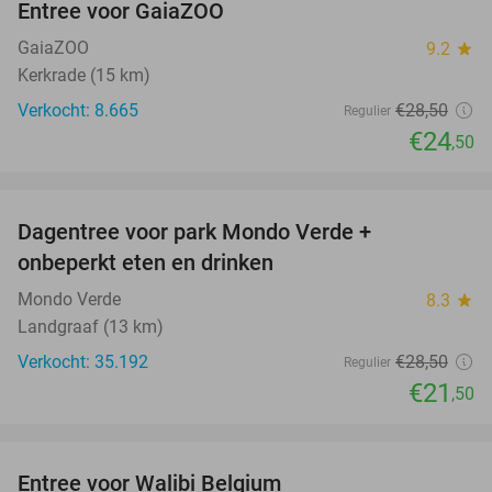
Entree voor GaiaZOO
14%
GaiaZOO
9.2
star
Kerkrade (15 km)
Verkocht: 8.665
€28
,50
Regulier
€24
,50
favorite_border
Dagentree voor park Mondo Verde +
25%
onbeperkt eten en drinken
Mondo Verde
8.3
star
Landgraaf (13 km)
Verkocht: 35.192
€28
,50
Regulier
€21
,50
favorite_border
Entree voor Walibi Belgium
35%