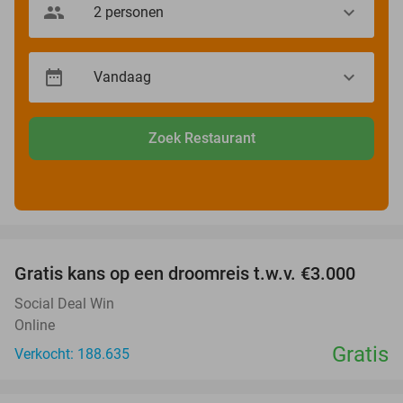
Zoek Restaurant
favorite_border
Gratis kans op een droomreis t.w.v. €3.000
Social Deal Win
Online
Gratis
Verkocht: 188.635
favorite_border