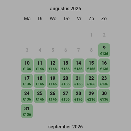
augustus 2026
Ma
Di
Wo
Do
Vr
Za
Zo
1
2
9
3
4
5
6
7
8
€136
10
11
12
13
14
15
16
€136
€146
€146
€136
€136
€166
€136
17
18
19
20
21
22
23
€136
€146
€146
€136
€136
€166
€136
24
25
26
27
28
29
30
€136
€146
€146
€136
€196
€216
€136
31
€136
september 2026