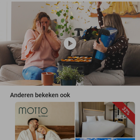
play_circle
Anderen bekeken ook
32%