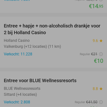
€14
,95
favorite_border
Entree + hapje + non-alcoholisch drankje voor
52%
2 bij Holland Casino
Holland Casino
9.6
star
Valkenburg (+12 locaties) (11 km)
Verkocht: 11.228
€21
Regulier
€10
favorite_border
Entree voor BLUE Wellnessresorts
48%
BLUE Wellnessresorts
8.8
star
Sittard (+4 locaties)
Verkocht: 2.808
€41
,50
Regulier