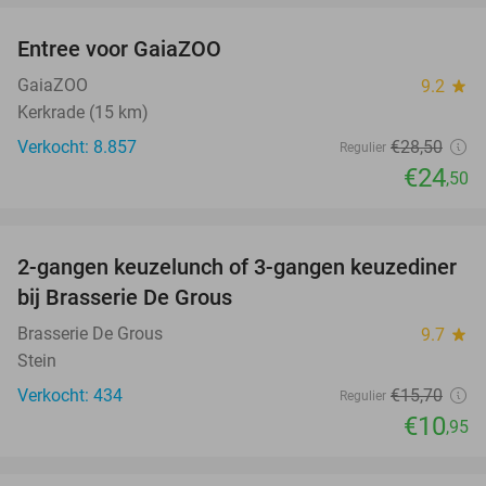
Entree voor GaiaZOO
14%
GaiaZOO
9.2
star
Kerkrade (15 km)
Verkocht: 8.857
€28
,50
Regulier
€24
,50
favorite_border
2-gangen keuzelunch of 3-gangen keuzediner
30%
bij Brasserie De Grous
Brasserie De Grous
9.7
star
Stein
Verkocht: 434
€15
,70
Regulier
€10
,95
favorite_border