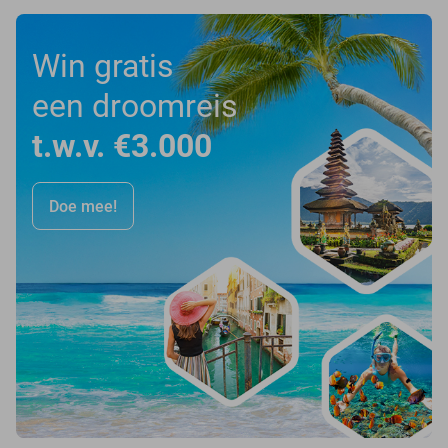
Win gratis
een droomreis
t.w.v. €3.000
Doe mee!