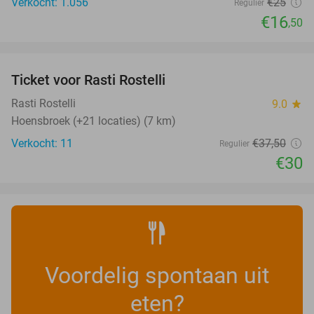
Verkocht: 1.056
€25
Regulier
€16
,50
favorite_border
Ticket voor Rasti Rostelli
20%
NEW
TODAY
Rasti Rostelli
9.0
star
Hoensbroek (+21 locaties) (7 km)
Verkocht: 11
€37
,50
Regulier
€30
Voordelig spontaan uit
eten?