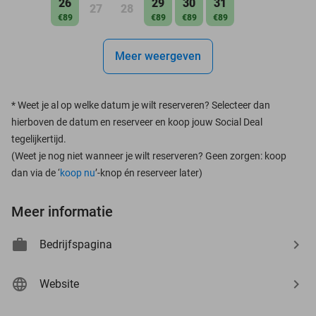
26
29
30
31
27
28
€89
€89
€89
€89
Meer weergeven
*
Weet je al op welke datum je wilt reserveren? Selecteer dan
hierboven de datum en reserveer en koop jouw Social Deal
tegelijkertijd.
(Weet je nog niet wanneer je wilt reserveren? Geen zorgen: koop
dan via de ‘
koop nu
’-knop én reserveer later)
Meer informatie
Bedrijfspagina
Website