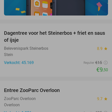
favorite_border
Dagentree voor het Steinerbos + friet en saus
37%
of ijsje
Belevenispark Steinerbos
8.9
star
Stein
Verkocht: 45.169
€15
Regulier
€9
,50
favorite_border
Entree ZooParc Overloon
34%
ZooParc Overloon
9.7
star
Overloon