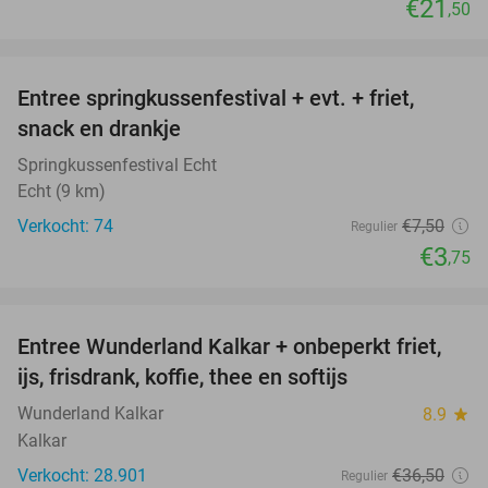
€21
,50
favorite_border
Entree springkussenfestival + evt. + friet,
50%
snack en drankje
Springkussenfestival Echt
Echt (9 km)
Verkocht: 74
€7
,50
Regulier
€3
,75
favorite_border
Entree Wunderland Kalkar + onbeperkt friet,
32%
ijs, frisdrank, koffie, thee en softijs
Wunderland Kalkar
8.9
star
Kalkar
Verkocht: 28.901
€36
,50
Regulier