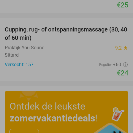
€25
favorite_border
Cupping, rug- of ontspanningsmassage (30, 40
60%
of 60 min)
Praktijk You Sound
9.2
star
Sittard
Verkocht: 157
€60
Regulier
€24
Ontdek de leukste
zomervakantiedeals
!