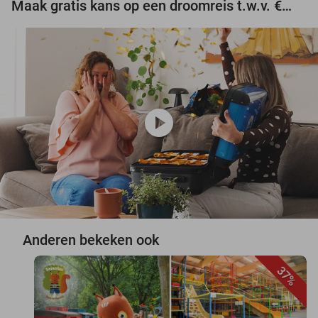
Maak gratis kans op een droomreis t.w.v. €3.000!
play_circle
Anderen bekeken ook
37%