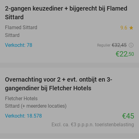
2-gangen keuzediner + bijgerecht bij Flamed
31%
Sittard
Flamed Sittard
9.6
star
Sittard
Verkocht: 78
€32
,45
Regulier
€22
,50
favorite_border
Overnachting voor 2 + evt. ontbijt en 3-
gangendiner bij Fletcher Hotels
Fletcher Hotels
Sittard (+ meerdere locaties)
€45
Verkocht: 18.578
Excl. ca. €3 p.p.p.n. toeristenbelasting