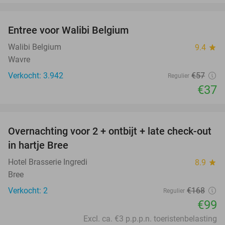
favorite_border
Entree voor Walibi Belgium
35%
Walibi Belgium
9.4
star
Wavre
Verkocht: 3.942
€57
Regulier
€37
favorite_border
Overnachting voor 2 + ontbijt + late check-out
41%
NEW
in hartje Bree
TODAY
Hotel Brasserie Ingredi
8.9
star
Bree
Verkocht: 2
€168
Regulier
€99
Excl. ca. €3 p.p.p.n. toeristenbelasting