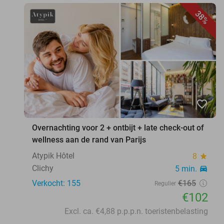
38%
favorite_border
Overnachting voor 2 + ontbijt + late check-out of
wellness aan de rand van Parijs
Atypik Hôtel
8
star
Clichy
5 min.
directions_car
Verkocht: 155
€165
Regulier
€102
Excl. ca. €4,88 p.p.p.n. toeristenbelasting