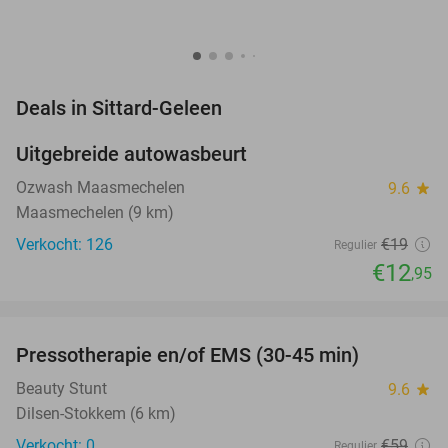
favorite_border
Deals in Sittard-Geleen
Uitgebreide autowasbeurt
32%
NEW
TODAY
Ozwash Maasmechelen
9.6
star
Maasmechelen (9 km)
Verkocht: 126
€19
Regulier
€12
,95
favorite_border
Pressotherapie en/of EMS (30-45 min)
42%
NEW
TODAY
Beauty Stunt
9.6
star
Dilsen-Stokkem (6 km)
Verkocht: 0
€59
Regulier