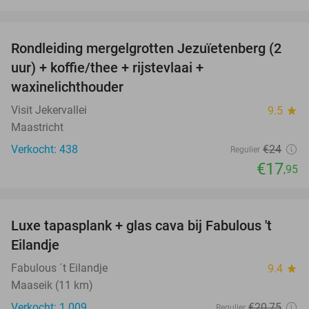
favorite_border
Rondleiding mergelgrotten Jezuïetenberg (2
25%
uur) + koffie/thee + rijstevlaai +
waxinelichthouder
Visit Jekervallei
9.5
star
Maastricht
Verkocht: 438
€24
Regulier
€17
,95
favorite_border
Luxe tapasplank + glas cava bij Fabulous 't
28%
Eilandje
Fabulous ´t Eilandje
9.4
star
Maaseik (11 km)
Verkocht: 1.009
€20
,75
Regulier