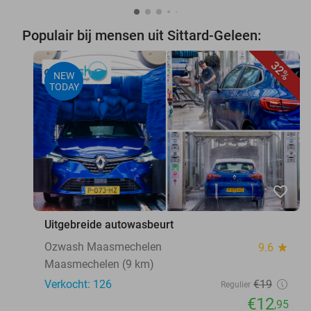
Populair bij mensen uit Sittard-Geleen:
32%
NEW
TODAY
favorite_border
Uitgebreide autowasbeurt
Ozwash Maasmechelen
9.6
star
Maasmechelen (9 km)
Verkocht: 126
€19
Regulier
€12
,95