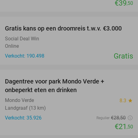
€39
,50
favorite_border
Gratis kans op een droomreis t.w.v. €3.000
Social Deal Win
Online
Gratis
Verkocht: 190.498
favorite_border
Dagentree voor park Mondo Verde +
25%
onbeperkt eten en drinken
Mondo Verde
8.3
star
Landgraaf (13 km)
Verkocht: 35.926
€28
,50
Regulier
€21
,50
favorite_border