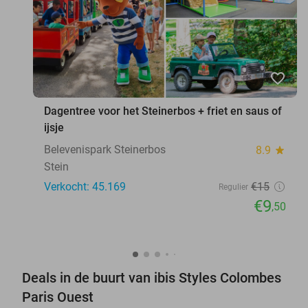
favorite_border
Dagentree voor het Steinerbos + friet en saus of
ijsje
Belevenispark Steinerbos
8.9
star
Stein
Verkocht: 45.169
€15
Regulier
€9
,50
Deals in de buurt van ibis Styles Colombes
Paris Ouest