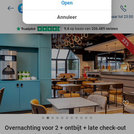
Open
7 dagen per week beschikbaar
10+ miljoen leden
Annuleer
Bereikbaar tot 23:00
9,4
op basis van
206.489 reviews
Ontdek 15.000+ deals
33%
7 dagen per week beschikbaar
10+ miljoen leden
favorite_border
Overnachting voor 2 + ontbijt + late check-out