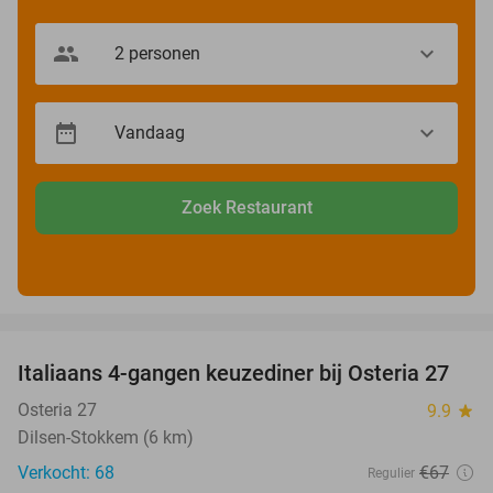
Zoek Restaurant
favorite_border
Italiaans 4-gangen keuzediner bij Osteria 27
41%
Osteria 27
9.9
star
Dilsen-Stokkem (6 km)
Verkocht: 68
€67
Regulier