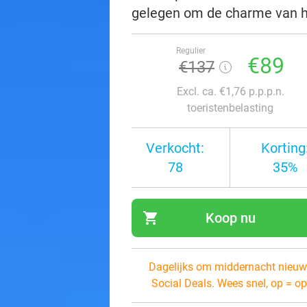
gelegen om de charme van he
Regulier
€89
€137
Excl. ca. €1,76 p.p.p.n.
toeristenbelasting
Verkocht:
Korting
78
35%
shopping_cart
Koop nu
navi
Dagelijks om middernacht nieuw
Social Deals. Wees snel, op = op