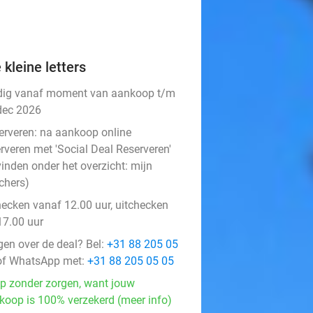
 kleine letters
dig vanaf moment van aankoop t/m
dec 2026
erveren:
na aankoop online
rveren met 'Social Deal Reserveren'
vinden onder het overzicht:
mijn
chers
)
hecken vanaf 12.00 uur, uitchecken
17.00 uur
gen over de deal? Bel:
+31 88 205 05
f WhatsApp met:
+31 88 205 05 05
p zonder zorgen, want jouw
koop is 100% verzekerd (meer info)