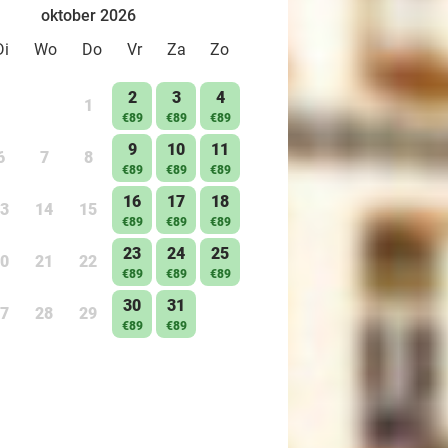
oktober 2026
Di
Wo
Do
Vr
Za
Zo
2
3
4
1
€89
€89
€89
9
10
11
6
7
8
€89
€89
€89
16
17
18
3
14
15
€89
€89
€89
23
24
25
0
21
22
€89
€89
€89
30
31
7
28
29
€89
€89