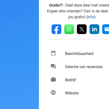
Gratis?!
- Deel deze deal met vrien
Kopen drie vrienden? Dan is de deal
jou gratis! (
info
)
whatsapp
linkedin
fb
mai
date_range
keybo
Beschikbaarheid
chat
keybo
Selectie van recensies
work
keybo
Bedrijf
language
keybo
Website