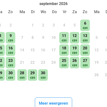
september 2026
Za
Zo
Ma
Di
Wo
Do
Vr
Za
Zo
Ma
6
1
2
1
2
3
4
5
€89
8
9
11
12
13
7
8
9
10
5
89
€89
€89
€89
€89
5
16
18
19
20
14
15
16
17
12
1
89
€89
€89
€89
€89
2
23
25
26
27
21
22
23
24
19
2
89
€89
€89
€89
€89
9
30
28
29
30
26
2
89
€89
€89
€89
€89
Meer weergeven