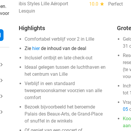
ibis Styles Lille Aéroport
10.0
star
Perfect
den.
Lesquin
 voor
Highlights
Grote
l
Comfortabel verblijf voor 2 in Lille
Gel
31 
Zie
hier
de inhoud van de deal
Res
Inclusief ontbijt en late check-out
rese
ard_arrow_right
Ideaal gelegen tussen de luchthaven en
(te 
het centrum van Lille
vou
ard_arrow_right
Verblijf in een standaard
Inc
tweepersoonskamer voorzien van alle
tot 
ard_arrow_right
comfort
Vra
Bezoek bijvoorbeeld het beroemde
05
o
ard_arrow_right
Palais des Beaux-Arts, de Grand-Place
Koo
of snuffel in de winkels
aan
Of geniet van een concert of