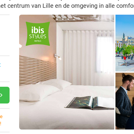
t centrum van Lille en de omgeving in alle comfo
:
gate_next
e
!