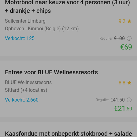
Motorboot naar keuze voor 4 personen (3 uur)
31%
+ drankje + chips
Sailcenter Limburg
9.2
star
Ophoven - Kinrooi (België) (12 km)
Verkocht: 125
€100
Regulier
€69
favorite_border
Entree voor BLUE Wellnessresorts
48%
BLUE Wellnessresorts
8.8
star
Sittard (+4 locaties)
Verkocht: 2.660
€41
,50
Regulier
€21
,50
favorite_border
Kaasfondue met onbeperkt stokbrood + salade
44%