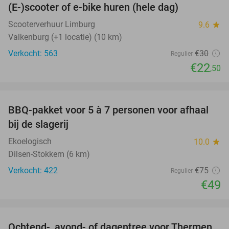
(E-)scooter of e-bike huren (hele dag)
25%
Scooterverhuur Limburg
9.6
star
Valkenburg (+1 locatie) (10 km)
Verkocht: 563
€30
Regulier
€22
,50
favorite_border
BBQ-pakket voor 5 à 7 personen voor afhaal
35%
bij de slagerij
Ekoelogisch
10.0
star
Dilsen-Stokkem (6 km)
Verkocht: 422
€75
Regulier
€49
favorite_border
Ochtend-, avond- of dagentree voor Thermen