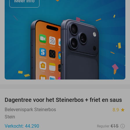
Meer info
favorite_border
Dagentree voor het Steinerbos + friet en saus
37%
Belevenispark Steinerbos
8.9
star
Stein
Verkocht: 44.290
€15
Regulier