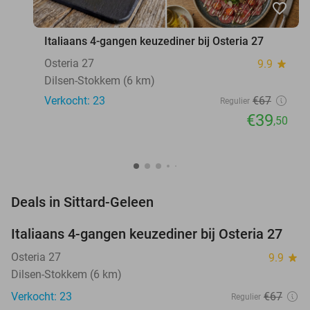
favorite_border
Italiaans 4-gangen keuzediner bij Osteria 27
Osteria 27
9.9
star
Dilsen-Stokkem (6 km)
Verkocht: 23
€67
Regulier
€39
,50
favorite_border
Deals in Sittard-Geleen
Italiaans 4-gangen keuzediner bij Osteria 27
41%
NEW
TODAY
Osteria 27
9.9
star
Dilsen-Stokkem (6 km)
Verkocht: 23
€67
Regulier