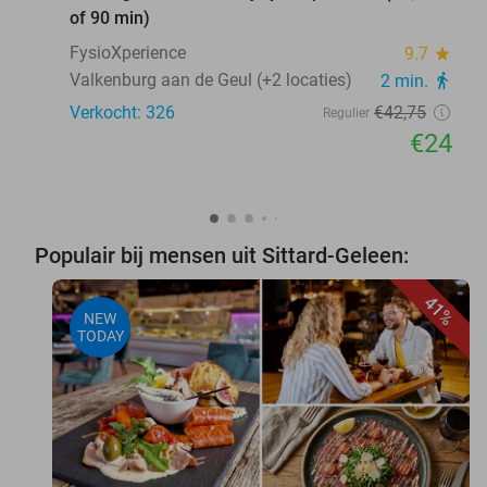
of 90 min)
FysioXperience
9.7
star
Valkenburg aan de Geul (+2 locaties)
2 min.
directions_walk
Verkocht: 326
€42
,75
Regulier
€24
Populair bij mensen uit Sittard-Geleen:
41%
NEW
TODAY