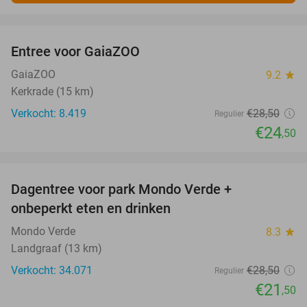
favorite_border
Entree voor GaiaZOO
14%
GaiaZOO
9.2
star
Kerkrade (15 km)
Verkocht: 8.419
€28
,50
Regulier
€24
,50
favorite_border
Dagentree voor park Mondo Verde +
25%
onbeperkt eten en drinken
Mondo Verde
8.3
star
Landgraaf (13 km)
Verkocht: 34.071
€28
,50
Regulier
€21
,50