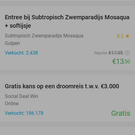
favorite_border
Entree bij Subtropisch Zwemparadijs Mosaqua
25%
+ softijsje
Subtropisch Zwemparadijs Mosaqua
8.2
star
Gulpen
Verkocht: 2.438
€17
,95
Regulier
€13
,50
favorite_border
Gratis kans op een droomreis t.w.v. €3.000
Social Deal Win
Online
Gratis
Verkocht: 186.178
favorite_border