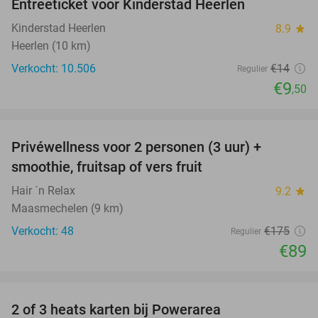
Entreeticket voor Kinderstad Heerlen
32%
Kinderstad Heerlen
8.9
star
Heerlen (10 km)
Verkocht: 10.506
€14
Regulier
€9
,50
favorite_border
Privéwellness voor 2 personen (3 uur) +
49%
smoothie, fruitsap of vers fruit
Hair ´n Relax
9.2
star
Maasmechelen (9 km)
Verkocht: 48
€175
Regulier
€89
favorite_border
2 of 3 heats karten bij Powerarea
32%