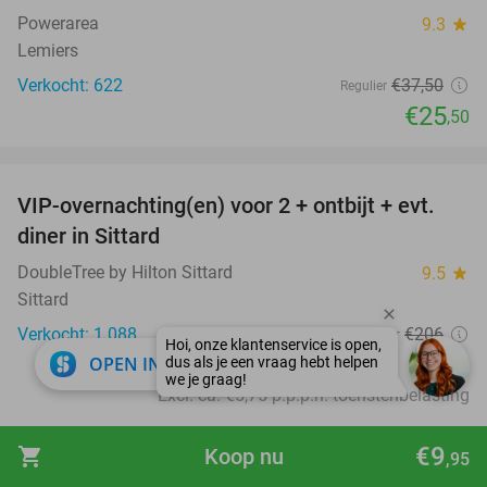
Powerarea
9.3
star
Lemiers
Verkocht: 622
€37
,50
Regulier
€25
,50
favorite_border
VIP-overnachting(en) voor 2 + ontbijt + evt.
33%
diner in Sittard
DoubleTree by Hilton Sittard
9.5
star
Sittard
Verkocht: 1.088
€206
Regulier
Hoi, onze klantenservice is open,
€139
close
OPEN IN APP
dus als je een vraag hebt helpen
we je graag!
Excl. ca. €5,75 p.p.p.n. toeristenbelasting
favorite_border
€9
shopping_cart
Koop nu
,95
1 uur bowlen voor max. 6 personen + snacks