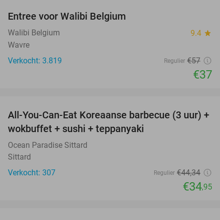
Entree voor Walibi Belgium
35%
Walibi Belgium
9.4
star
Wavre
Verkocht: 3.819
€57
Regulier
€37
favorite_border
All-You-Can-Eat Koreaanse barbecue (3 uur) +
21%
wokbuffet + sushi + teppanyaki
Ocean Paradise Sittard
Sittard
Verkocht: 307
€44
,34
Regulier
€34
,95
favorite_border