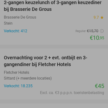
2-gangen keuzelunch of 3-gangen keuzediner
30%
bij Brasserie De Grous
Brasserie De Grous
9.7
star
Stein
Verkocht: 412
€15
,70
Regulier
€10
,95
favorite_border
Overnachting voor 2 + evt. ontbijt en 3-
gangendiner bij Fletcher Hotels
Fletcher Hotels
Sittard (+ meerdere locaties)
€45
Verkocht: 18.235
Excl. ca. €3 p.p.p.n. toeristenbelasting
favorite_border