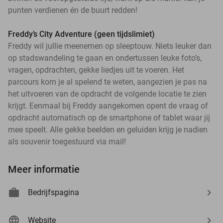
punten verdienen én de buurt redden!
Freddy’s City Adventure (geen tijdslimiet)
Freddy wil jullie meenemen op sleeptouw. Niets leuker dan
op stadswandeling te gaan en ondertussen leuke foto’s,
vragen, opdrachten, gekke liedjes uit te voeren. Het
parcours kom je al spelend te weten, aangezien je pas na
het uitvoeren van de opdracht de volgende locatie te zien
krijgt. Eenmaal bij Freddy aangekomen opent de vraag of
opdracht automatisch op de smartphone of tablet waar jij
events
mee speelt. Alle gekke beelden en geluiden krijg je nadien
events
als souvenir toegestuurd via mail!
events
events
events
events
Meer informatie
events
events
events
events
events
events
events
events
events
events
events
events
events
Bedrijfspagina
events
events
events
events
events
events
events
events
events
events
events
events
events
events
events
events
events
events
events
events
events
events
events
events
events
events
events
events
events
events
events
events
events
Website
events
events
events