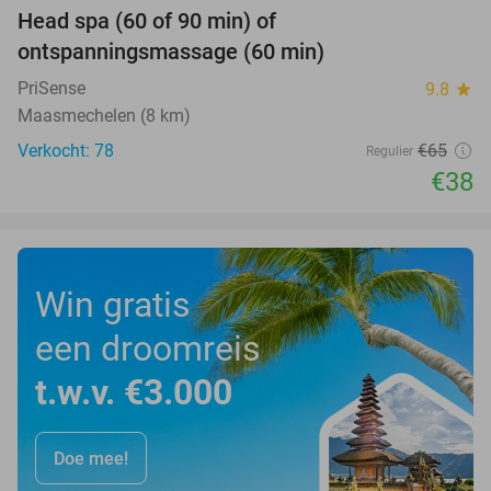
Head spa (60 of 90 min) of
42%
ontspanningsmassage (60 min)
PriSense
9.8
star
Maasmechelen (8 km)
Verkocht: 78
€65
Regulier
€38
Win gratis
een droomreis
t.w.v. €3.000
Doe mee!