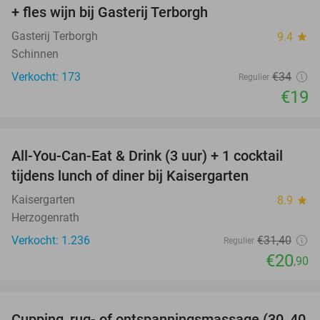
+ fles wijn bij Gasterij Terborgh
Gasterij Terborgh
9.4
star
Schinnen
Verkocht: 173
€34
Regulier
€19
favorite_border
All-You-Can-Eat & Drink (3 uur) + 1 cocktail
33%
tijdens lunch of diner bij Kaisergarten
Kaisergarten
8.9
star
Herzogenrath
Verkocht: 1.236
€31
,40
Regulier
€20
,90
favorite_border
Cupping, rug- of ontspanningsmassage (30, 40