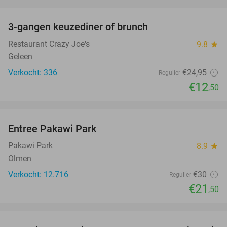
favorite_border
3-gangen keuzediner of brunch
50%
Restaurant Crazy Joe's
9.8
star
Geleen
Verkocht: 336
€24
,95
Regulier
€12
,50
favorite_border
Entree Pakawi Park
28%
Pakawi Park
8.9
star
Olmen
Verkocht: 12.716
€30
Regulier
€21
,50
favorite_border