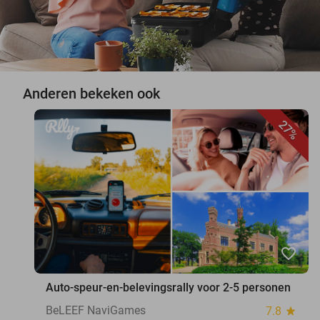
Anderen bekeken ook
27%
favorite_border
Auto-speur-en-belevingsrally voor 2-5 personen
BeLEEF NaviGames
7.8
star