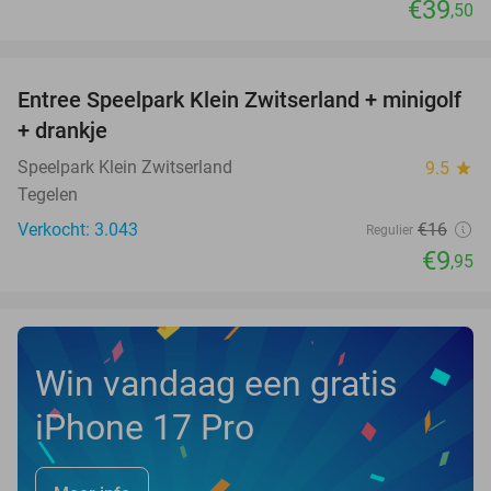
€39
,50
favorite_border
Entree Speelpark Klein Zwitserland + minigolf
38%
+ drankje
Speelpark Klein Zwitserland
9.5
star
Tegelen
Verkocht: 3.043
€16
Regulier
€9
,95
Win vandaag een gratis
iPhone 17 Pro