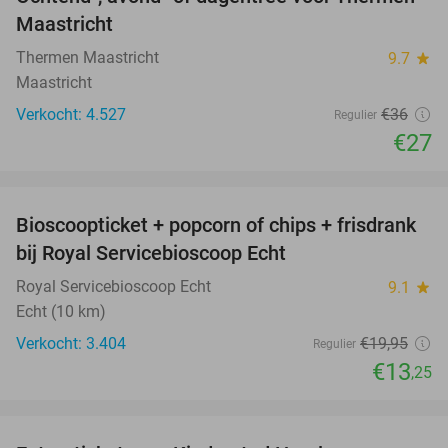
25%
Maastricht
Thermen Maastricht
9.7
star
Maastricht
Verkocht: 4.527
€36
Regulier
€27
favorite_border
Bioscoopticket + popcorn of chips + frisdrank
34%
bij Royal Servicebioscoop Echt
Royal Servicebioscoop Echt
9.1
star
Echt (10 km)
Verkocht: 3.404
€19
,95
Regulier
€13
,25
favorite_border