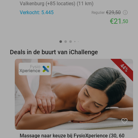
Valkenburg (+85 locaties) (11 km)
Verkocht: 5.445
€29
,50
Regulier
€21
,50
Deals in de buurt van iChallenge
44%
favorite_border
Massage naar keuze bij FysioXperience (30, 60