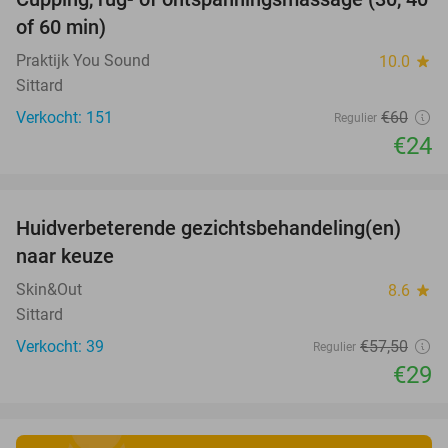
60%
of 60 min)
Praktijk You Sound
10.0
star
Sittard
Verkocht: 151
€60
Regulier
€24
favorite_border
Huidverbeterende gezichtsbehandeling(en)
50%
naar keuze
Skin&Out
8.6
star
Sittard
Verkocht: 39
€57
,50
Regulier
€29