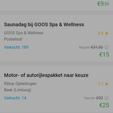
€9
,50
favorite_border
Saunadag bij GOOS Spa & Wellness
52%
GOOS Spa & Wellness
8.8
star
Posterholt
Verkocht: 189
€31
,50
Regulier
€15
favorite_border
Motor- of autorijlespakket naar keuze
72%
Rijtop Opleidingen
7.7
star
Beek (Limburg)
Verkocht: 14
€90
Regulier
€25