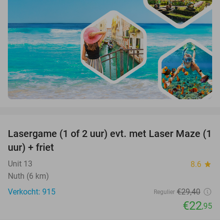
favorite_border
Lasergame (1 of 2 uur) evt. met Laser Maze (1
22%
uur) + friet
Unit 13
8.6
star
Nuth (6 km)
Verkocht: 915
€29
,40
Regulier
€22
,95