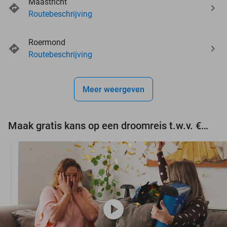
Maastricht
Routebeschrijving
events
Roermond
events
events
Routebeschrijving
events
events
events
events
Meer weergeven
events
Maak gratis kans op een droomreis t.w.v. €3.000!
play_circle