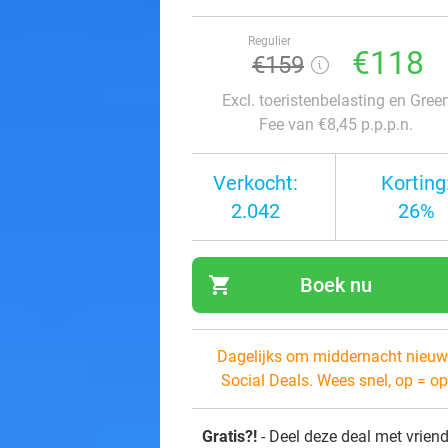
Regulier
€118
€159
Excl. toeristenbelasting en Gree
Fee van €8,45 p.p.p.n.
Verkocht:
Korting
2.042
26%
shopping_cart
Boek nu
navi
Dagelijks om middernacht nieuw
Social Deals. Wees snel, op = op
Gratis?!
- Deel deze deal met vrien