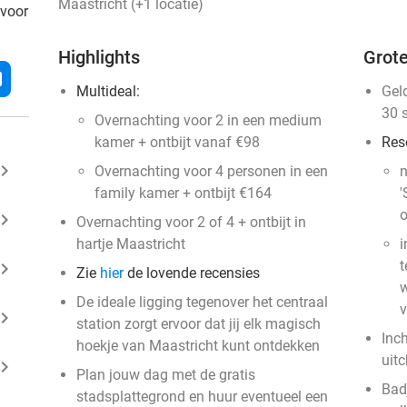
Maastricht (+1 locatie)
 voor
Highlights
Grote
l
Multideal:
Gel
30 
Overnachting voor 2 in een medium
kamer + ontbijt vanaf €98
Res
ard_arrow_right
Overnachting voor 4 personen in een
n
family kamer + ontbijt €164
'
o
ard_arrow_right
Overnachting voor 2 of 4 + ontbijt in
hartje Maastricht
i
t
ard_arrow_right
Zie
hier
de lovende recensies
w
De ideale ligging tegenover het centraal
v
ard_arrow_right
station zorgt ervoor dat jij elk magisch
Inc
hoekje van Maastricht kunt ontdekken
uit
ard_arrow_right
Plan jouw dag met de gratis
Badj
stadsplattegrond en huur eventueel een