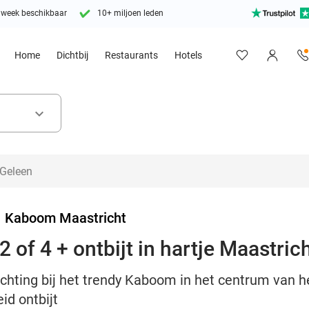
 week beschikbaar
10+ miljoen leden
Home
Dichtbij
Restaurants
Hotels
keyboard_arrow_down
>
Kaboom Maastricht
 of 4 + ontbijt in hartje Maastric
achting bij het trendy Kaboom in het centrum van 
eid ontbijt