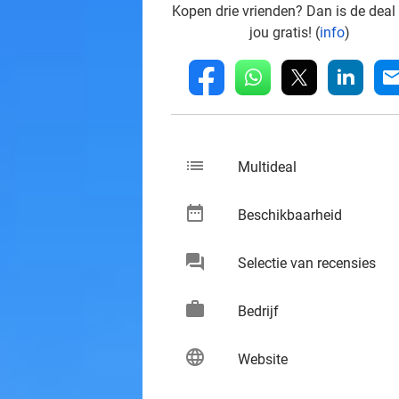
Kopen drie vrienden? Dan is de deal
jou gratis! (
info
)
whatsapp
linkedin
fb
mai
list
keybo
Multideal
date_range
keybo
Beschikbaarheid
chat
keybo
Selectie van recensies
work
keybo
Bedrijf
language
keybo
Website