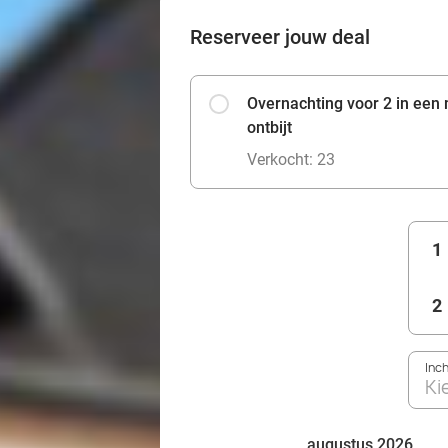
Reserveer jouw deal
Overnachting voor 2 in ee
ontbijt
Verkocht: 23
1
2
Inc
Ki
augustus 2026