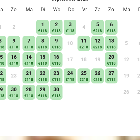
Za
Zo
Ma
Di
Wo
Do
Vr
Za
Zo
Ma
1
2
3
5
6
1
2
4
€118
€118
€118
€218
€118
8
9
7
8
9
11
12
13
10
5
18
€118
€118
€118
€118
€218
€218
€118
5
16
14
15
16
20
17
18
19
12
1
18
€118
€118
€118
€118
€118
2
21
22
23
24
25
26
27
23
19
2
18
€118
€118
€118
€118
€218
€218
€118
9
30
28
29
30
26
2
18
€118
€118
€118
€118