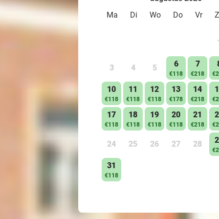
Ma
Di
Wo
Do
Vr
6
7
3
4
5
€118
€218
€2
10
11
12
13
14
1
€118
€118
€118
€178
€218
€2
17
18
19
20
21
2
€118
€118
€118
€118
€218
€2
2
24
25
26
27
28
€2
31
€118