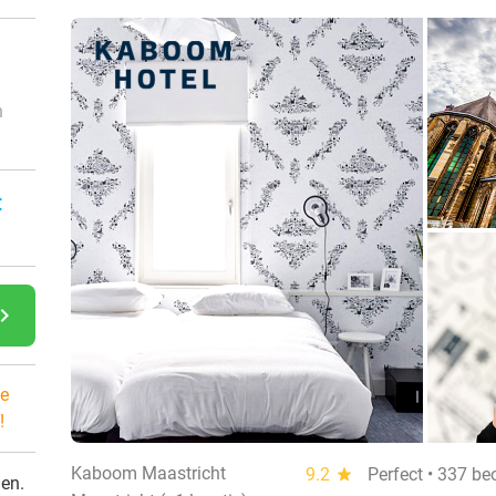
n
:
gate_next
e
!
Kaboom Maastricht
9.2
star
Perfect • 337 be
den.