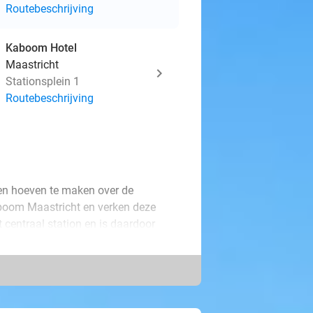
Routebeschrijving
Kaboom Hotel
Maastricht
Stationsplein 1
Routebeschrijving
gen hoeven te maken over de
aboom Maastricht en verken deze
t centraal station en is daardoor
medium kamer of 4-persoons family
 jullie verblijf. Doe dit via de wifi
dsplattegrond die je gratis krijgt.