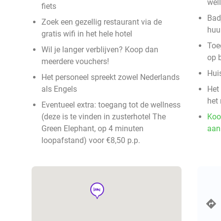
wel
fiets
Bad
Zoek een gezellig restaurant via de
huu
gratis wifi in het hele hotel
Toe
Wil je langer verblijven? Koop dan
op 
meerdere vouchers!
Huis
Het personeel spreekt zowel Nederlands
als Engels
Het 
het 
Eventueel extra: toegang tot de wellness
(deze is te vinden in zusterhotel The
Koo
Green Elephant, op 4 minuten
aan
loopafstand) voor €8,50 p.p.
hotel