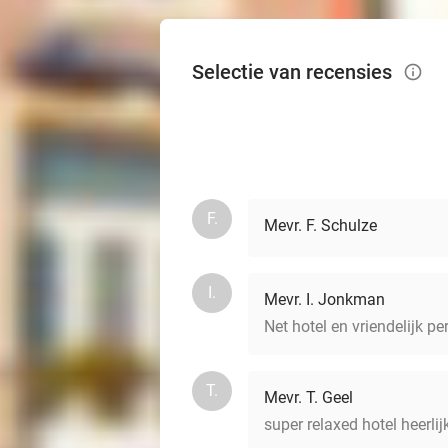
Selectie van recensies
info_outlined
F.
Mevr. F. Schulze
I.
Mevr. I. Jonkman
Net hotel en vriendelijk pe
T.
Mevr. T. Geel
super relaxed hotel heerlij