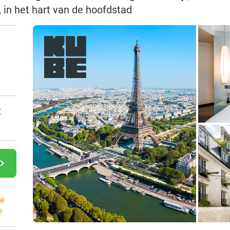
, in het hart van de hoofdstad
:
gate_next
e
!