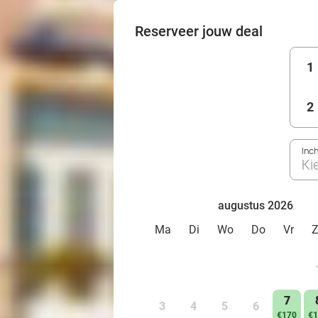
Reserveer jouw deal
1
2
Inc
Ki
augustus 2026
Ma
Di
Wo
Do
Vr
7
3
4
5
6
€170
€1