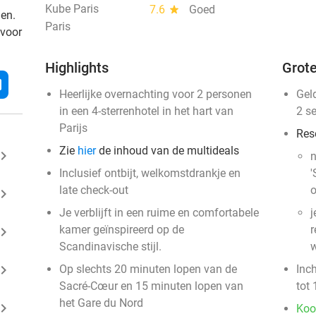
Kube Paris
7.6
star
Goed
den.
Paris
 voor
Highlights
Grote
l
Heerlijke overnachting voor 2 personen
Gel
in een 4-sterrenhotel in het hart van
2 s
Parijs
Res
Zie
hier
de inhoud van de multideals
ard_arrow_right
n
Inclusief ontbijt, welkomstdrankje en
'
late check-out
o
ard_arrow_right
Je verblijft in een ruime en comfortabele
j
kamer geïnspireerd op de
r
ard_arrow_right
Scandinavische stijl.
w
ard_arrow_right
Op slechts 20 minuten lopen van de
Inc
Sacré-Cœur en 15 minuten lopen van
tot 
het Gare du Nord
ard_arrow_right
Koo