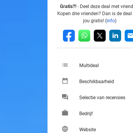
Gratis?!
- Deel deze deal met vrien
Kopen drie vrienden? Dan is de deal
jou gratis! (
info
)
whatsapp
linkedin
fb
mai
list
keybo
Multideal
date_range
keybo
Beschikbaarheid
chat
keybo
Selectie van recensies
work
keybo
Bedrijf
language
keybo
Website