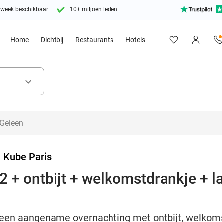
 week beschikbaar
10+ miljoen leden
Home
Dichtbij
Restaurants
Hotels
keyboard_arrow_down
>
Kube Paris
2 + ontbijt + welkomstdrankje + la
 een aangename overnachting met ontbijt, welkoms