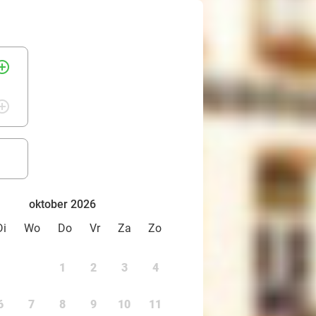
rcle_outline
rcle_outline
oktober 2026
Di
Wo
Do
Vr
Za
Zo
1
2
3
4
6
7
8
9
10
11