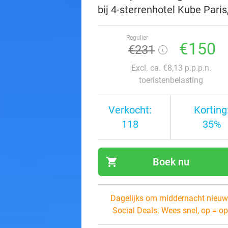
bij 4-sterrenhotel Kube Paris
Regulier
€150
€231
Excl. ca. €8,13 p.p.p.n.
toeristenbelasting
Verkocht:
Korting
118
35%
shopping_cart
Boek nu
navi
Dagelijks om middernacht nieuw
Social Deals. Wees snel, op = op