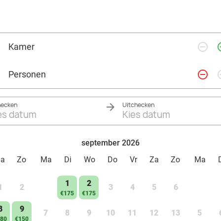
remove_circle_outline
add_ci
Kamer
remove_circle_outline
add_ci
Personen
hecken
Uitchecken
es datum
Kies datum
september 2026
Za
Zo
Ma
Di
Wo
Do
Vr
Za
Zo
Ma
1
2
1
2
3
4
5
6
€175
€175
8
9
7
8
9
10
11
12
13
5
80
€150