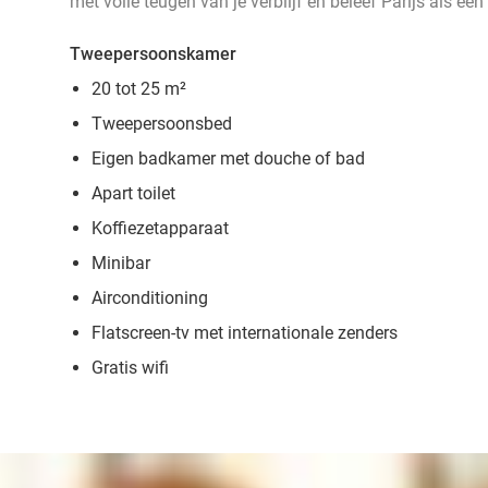
met volle teugen van je verblijf en beleef Parijs als een
Tweepersoonskamer
20 tot 25 m²
Tweepersoonsbed
Eigen badkamer met douche of bad
Apart toilet
Koffiezetapparaat
Minibar
Airconditioning
Flatscreen-tv met internationale zenders
Gratis wifi