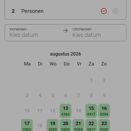
remove_circle_outline
add_circle_outline
2
Personen
Inchecken
Uitchecken
Kies datum
Kies datum
augustus 2026
Ma
Di
Wo
Do
Vr
Za
Zo
1
2
3
4
5
6
7
8
9
13
15
16
10
11
12
14
€263
€417
€284
17
19
20
21
22
23
18
€263
€263
€263
€554
€417
€263