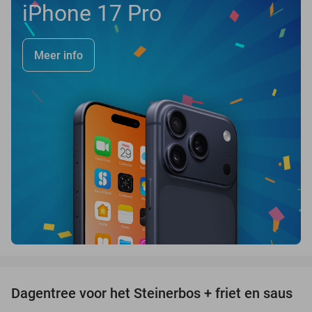
iPhone 17 Pro
Meer info
favorite_border
Dagentree voor het Steinerbos + friet en saus
37%