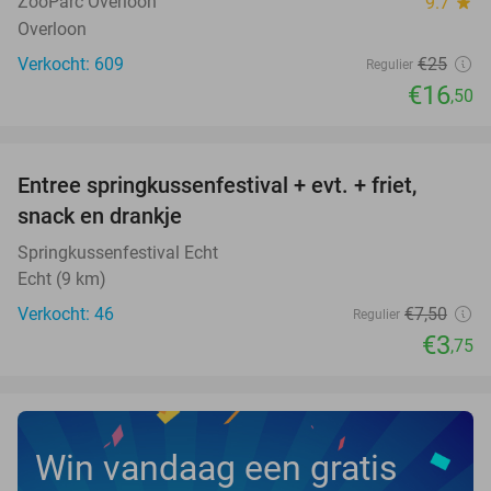
ZooParc Overloon
9.7
star
Overloon
Verkocht: 609
€25
Regulier
€16
,50
favorite_border
Entree springkussenfestival + evt. + friet,
50%
NEW
snack en drankje
TODAY
Springkussenfestival Echt
Echt (9 km)
Verkocht: 46
€7
,50
Regulier
€3
,75
Win vandaag een gratis