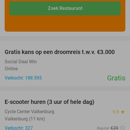
Zoek Restaurant
favorite_border
Gratis kans op een droomreis t.w.v. €3.000
Social Deal Win
Online
Gratis
Verkocht: 188.595
favorite_border
E-scooter huren (3 uur of hele dag)
37%
Cycle Center Valkenburg
9.9
star
Valkenburg (11 km)
Verkocht: 327
€39
Regulier