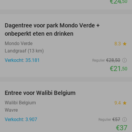
€24
,50
favorite_border
Dagentree voor park Mondo Verde +
25%
onbeperkt eten en drinken
Mondo Verde
8.3
star
Landgraaf (13 km)
Verkocht: 35.181
€28
,50
Regulier
€21
,50
favorite_border
Entree voor Walibi Belgium
35%
Walibi Belgium
9.4
star
Wavre
Verkocht: 3.907
€57
Regulier
€37