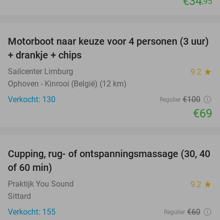
€34
,95
favorite_border
Motorboot naar keuze voor 4 personen (3 uur)
31%
+ drankje + chips
Sailcenter Limburg
9.2
star
Ophoven - Kinrooi (België) (12 km)
Verkocht: 130
€100
Regulier
€69
favorite_border
Cupping, rug- of ontspanningsmassage (30, 40
60%
of 60 min)
Praktijk You Sound
9.2
star
Sittard
Verkocht: 155
€60
Regulier