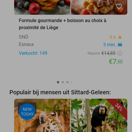
favorite_border
Formule gourmande + boisson au choix à
proximité de Liège
SNÖ
9.6
star
Esneux
3 min.
directions_car
Verkocht: 149
€14
,85
Regulier
€7
,50
Populair bij mensen uit Sittard-Geleen:
34%
NEW
TODAY