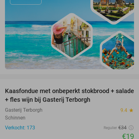
favorite_border
Kaasfondue met onbeperkt stokbrood + salade
44%
+ fles wijn bij Gasterij Terborgh
Gasterij Terborgh
9.4
star
Schinnen
Verkocht: 173
€34
Regulier
€19