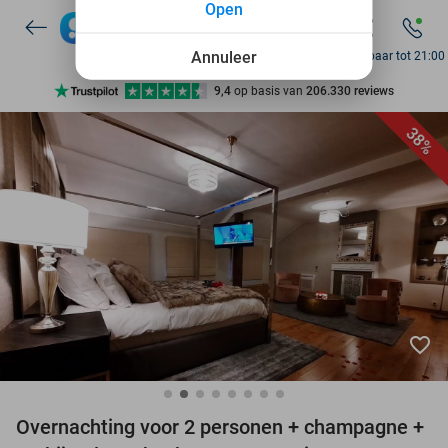
Open
7 dagen per week beschikbaar
10+ miljoen leden
Annuleer
Bereikbaar tot 21:00
9,4
op basis van
206.330 reviews
Ontdek 15.000+ deals
38%
7 dagen per week beschikbaar
10+ miljoen leden
favorite_border
Overnachting voor 2 personen + champagne +