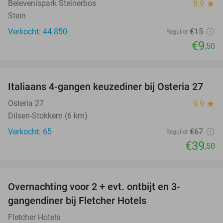
Belevenispark Steinerbos
8.9
star
Stein
Verkocht: 44.850
€15
Regulier
€9
,50
favorite_border
Italiaans 4-gangen keuzediner bij Osteria 27
41%
Osteria 27
9.9
star
Dilsen-Stokkem (6 km)
Verkocht: 65
€67
Regulier
€39
,50
favorite_border
Overnachting voor 2 + evt. ontbijt en 3-
gangendiner bij Fletcher Hotels
Fletcher Hotels