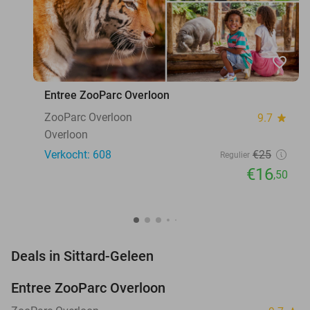
favorite_border
Entree ZooParc Overloon
ZooParc Overloon
9.7
star
Overloon
Verkocht: 608
€25
Regulier
€16
,50
favorite_border
Deals in Sittard-Geleen
Entree ZooParc Overloon
34%
NEW
TODAY