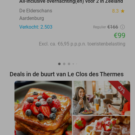
All-inclusive overnachting(en) voor 2 in Zeeland
De Elderschans
8.3
star
Aardenburg
Verkocht: 2.503
€166
Regulier
€99
Excl. ca. €6,95 p.p.p.n. toeristenbelasting
Deals in de buurt van Le Clos des Thermes
49%