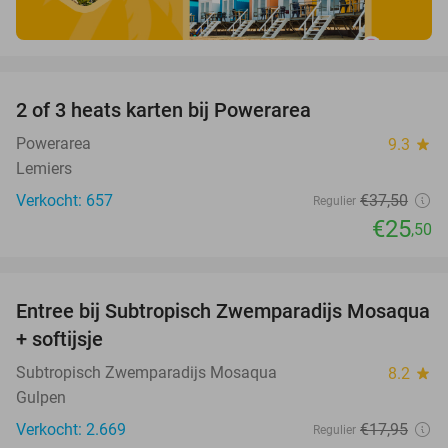
favorite_border
2 of 3 heats karten bij Powerarea
32%
Powerarea
9.3
star
Lemiers
Verkocht: 657
€37
,50
Regulier
€25
,50
favorite_border
Entree bij Subtropisch Zwemparadijs Mosaqua
25%
+ softijsje
Subtropisch Zwemparadijs Mosaqua
8.2
star
Gulpen
Verkocht: 2.669
€17
,95
Regulier