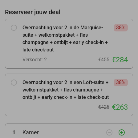
Reserveer jouw deal
Overnachting voor 2 in de Marquise-
38%
suite + welkomstpakket + fles
champagne + ontbijt + early check-in +
late check-out
€284
Verkocht: 2
€455
Overnachting voor 2 in een Loft-suite +
38%
welkomstpakket + fles champagne +
ontbijt + early check-in + late check-out
€263
€425
remove_circle_outline
add_circle_outline
1
Kamer