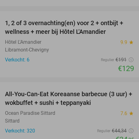
favorite_border
1, 2 of 3 overnachting(en) voor 2 + ontbijt +
32%
NEW
wellness + meer bij Hôtel L'Amandier
TODAY
Hôtel L'Amandier
9.9
star
Libramont-Chevigny
Verkocht: 6
€191
Regulier
€129
favorite_border
All-You-Can-Eat Koreaanse barbecue (3 uur) +
21%
wokbuffet + sushi + teppanyaki
Ocean Paradise Sittard
7.6
star
Sittard
Verkocht: 320
€44
,34
Regulier