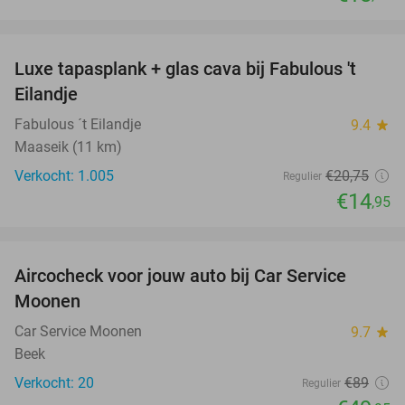
favorite_border
Luxe tapasplank + glas cava bij Fabulous 't
28%
Eilandje
Fabulous ´t Eilandje
9.4
star
Maaseik (11 km)
Verkocht: 1.005
€20
,75
Regulier
€14
,95
favorite_border
Aircocheck voor jouw auto bij Car Service
44%
Moonen
Car Service Moonen
9.7
star
Beek
Verkocht: 20
€89
Regulier