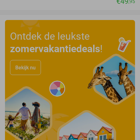
€49
,95
Ontdek de leukste
zomervakantiedeals
!
Bekijk nu