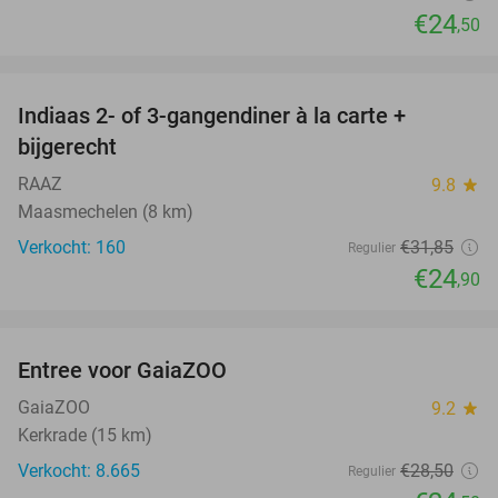
€24
,50
favorite_border
Indiaas 2- of 3-gangendiner à la carte +
22%
bijgerecht
RAAZ
9.8
star
Maasmechelen (8 km)
Verkocht: 160
€31
,85
Regulier
€24
,90
favorite_border
Entree voor GaiaZOO
14%
GaiaZOO
9.2
star
Kerkrade (15 km)
Verkocht: 8.665
€28
,50
Regulier