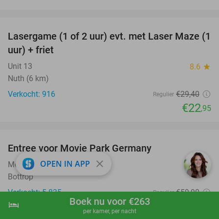
favorite_border
Lasergame (1 of 2 uur) evt. met Laser Maze (1
22%
uur) + friet
Unit 13
8.6
star
Nuth (6 km)
Verkocht: 916
€29
,40
Regulier
€22
,95
favorite_border
Entree voor Movie Park Germany
38%
close
OPEN IN APP
Movie Park Germany
9.4
star
Bottrop
Verkocht: 5.835
€59
,90
Regulier
Boek nu voor €263
hotel
€36
shopping_cart
Boek nu
navigate_next
,90
per kamer, per nacht