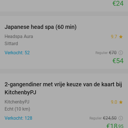
€24
favorite_border
Japanese head spa (60 min)
23%
Headspa Aura
9.7
star
Sittard
Verkocht: 52
€70
Regulier
€54
favorite_border
2-gangendiner met vrije keuze van de kaart bij
23%
KitchenbyPJ
KitchenbyPJ
9.0
star
Echt (10 km)
Verkocht: 128
€24
,50
Regulier
€18
,95