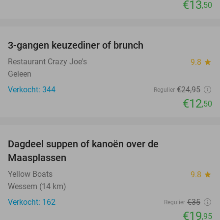
€13
,50
favorite_border
3-gangen keuzediner of brunch
50%
Restaurant Crazy Joe's
9.8
star
Geleen
Verkocht: 344
€24
,95
Regulier
€12
,50
favorite_border
Dagdeel suppen of kanoën over de
43%
Maasplassen
Yellow Boats
9.8
star
Wessem (14 km)
Verkocht: 162
€35
Regulier
€19
,95