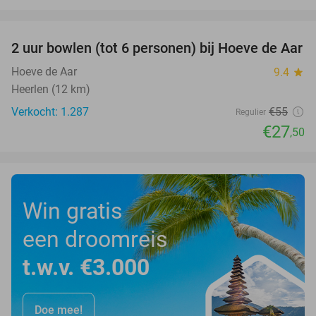
favorite_border
2 uur bowlen (tot 6 personen) bij Hoeve de Aar
50%
Hoeve de Aar
9.4
star
Heerlen (12 km)
Verkocht: 1.287
€55
Regulier
€27
,50
Win gratis
een droomreis
t.w.v. €3.000
Doe mee!