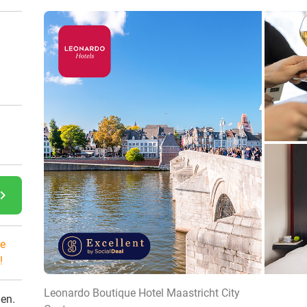
gate_next
e
!
Leonardo Boutique Hotel Maastricht City
den.