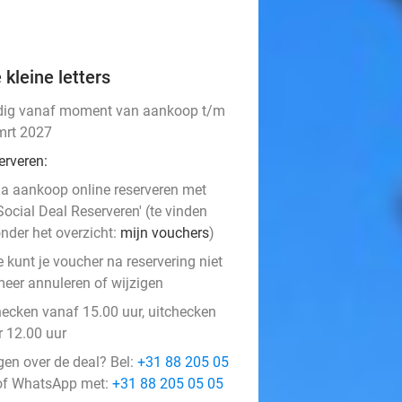
 kleine letters
dig vanaf moment van aankoop t/m
mrt 2027
erveren:
a aankoop online reserveren met
Social Deal Reserveren' (te vinden
nder het overzicht:
mijn vouchers
)
e kunt je voucher na reservering niet
eer annuleren of wijzigen
hecken vanaf 15.00 uur, uitchecken
r 12.00 uur
gen over de deal? Bel:
+31 88 205 05
f WhatsApp met:
+31 88 205 05 05