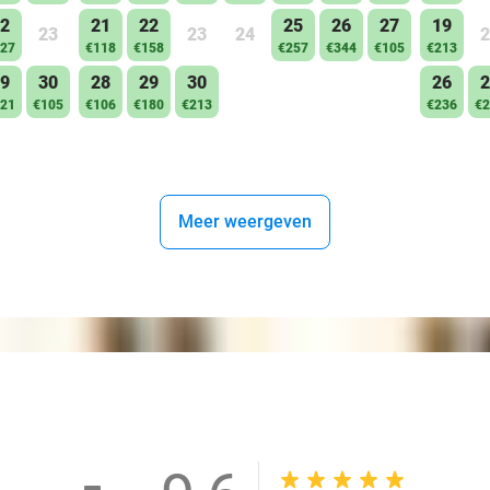
2
21
22
25
26
27
19
23
23
24
2
27
€118
€158
€257
€344
€105
€213
9
30
28
29
30
26
2
21
€105
€106
€180
€213
€236
€2
Meer weergeven