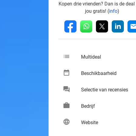
Kopen drie vrienden? Dan is de deal
jou gratis! (
info
)
whatsapp
linkedin
fb
mai
list
keybo
Multideal
date_range
keybo
Beschikbaarheid
chat
keybo
Selectie van recensies
work
keybo
Bedrijf
language
keybo
Website