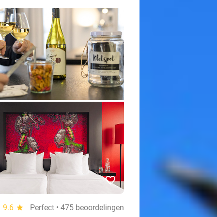
favorite_border
9.6
star
Perfect • 475 beoordelingen