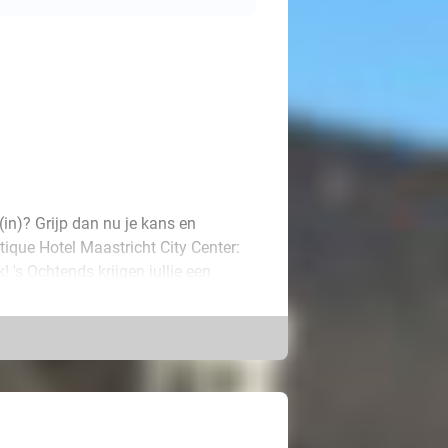
d(in)? Grijp dan nu je kans en
ique Hotel Maastricht City Center:
! 's Ochtends krijgen jullie een
 zeker dat je de dag goed begint!
biedt alle moderne voorzieningen die
e zo de stad in. Of neem bijvoorbeeld
ltieme minivakantie!