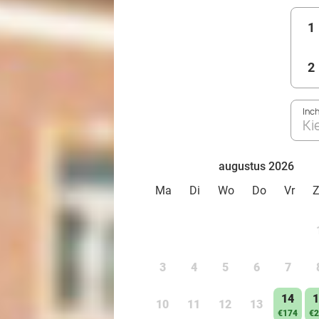
1
2
Inc
Ki
augustus 2026
Ma
Di
Wo
Do
Vr
3
4
5
6
7
14
1
10
11
12
13
€174
€2