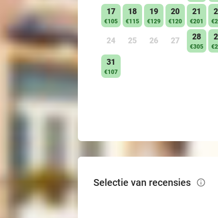
17
18
19
20
21
2
€105
€115
€129
€120
€201
€2
28
2
24
25
26
27
€305
€2
31
€107
Selectie van recensies
info_outlined