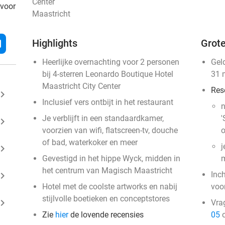
Center
 voor
Maastricht
Highlights
Grote
l
Heerlijke overnachting voor 2 personen
Gel
bij 4-sterren Leonardo Boutique Hotel
31 
Maastricht City Center
Res
ard_arrow_right
Inclusief vers ontbijt in het restaurant
n
Je verblijft in een standaardkamer,
'
ard_arrow_right
voorzien van wifi, flatscreen-tv, douche
o
of bad, waterkoker en meer
j
ard_arrow_right
Gevestigd in het hippe Wyck, midden in
m
het centrum van Magisch Maastricht
ard_arrow_right
Inc
Hotel met de coolste artworks en nabij
voo
stijlvolle boetieken en conceptstores
ard_arrow_right
Vra
Zie
hier
de lovende recensies
05
o