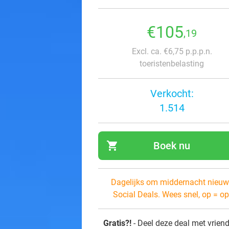
€105
,19
Excl. ca. €6,75 p.p.p.n.
toeristenbelasting
Verkocht:
1.514
shopping_cart
Boek nu
navi
Dagelijks om middernacht nieuw
Social Deals. Wees snel, op = op
Gratis?!
- Deel deze deal met vrien