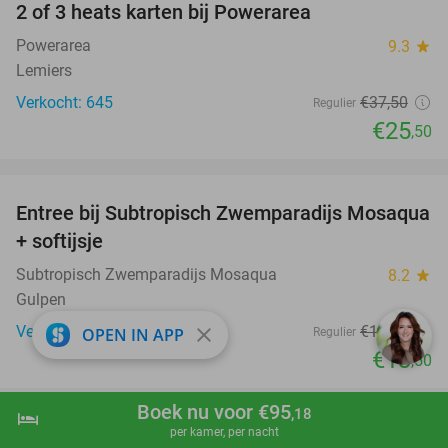
2 of 3 heats karten bij Powerarea
32%
Powerarea
9.3
star
Lemiers
Verkocht: 645
€37
,50
Regulier
€25
,50
favorite_border
Entree bij Subtropisch Zwemparadijs Mosaqua
25%
+ softijsje
Subtropisch Zwemparadijs Mosaqua
8.2
star
Gulpen
Verkocht: 2.579
€17
,95
close
OPEN IN APP
Regulier
€13
,50
favorite_border
Boek nu voor €95
,18
hotel
shopping_cart
Boek nu
navigate_next
per kamer, per nacht
3-gangen keuzediner of brunch