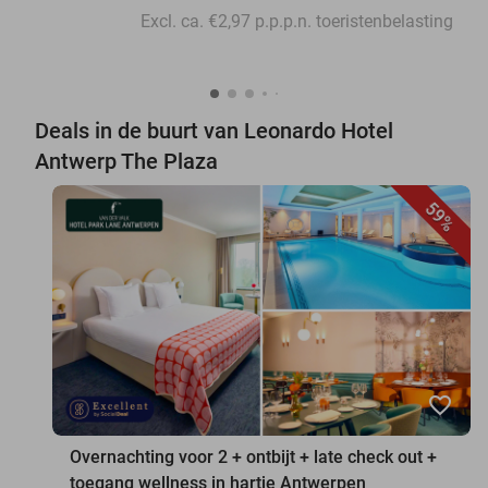
Excl. ca. €2,97 p.p.p.n. toeristenbelasting
Deals in de buurt van Leonardo Hotel
Antwerp The Plaza
59%
favorite_border
Overnachting voor 2 + ontbijt + late check out +
toegang wellness in hartje Antwerpen