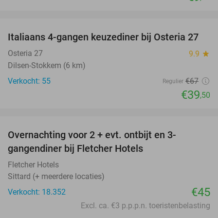
favorite_border
Italiaans 4-gangen keuzediner bij Osteria 27
41%
Osteria 27
9.9
star
Dilsen-Stokkem (6 km)
Verkocht: 55
€67
Regulier
€39
,50
favorite_border
Overnachting voor 2 + evt. ontbijt en 3-
gangendiner bij Fletcher Hotels
Fletcher Hotels
Sittard (+ meerdere locaties)
€45
Verkocht: 18.352
Excl. ca. €3 p.p.p.n. toeristenbelasting