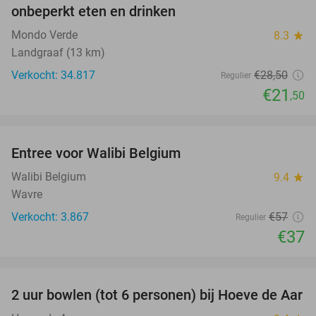
onbeperkt eten en drinken
Mondo Verde
8.3
star
Landgraaf (13 km)
Verkocht: 34.817
€28
,50
Regulier
€21
,50
favorite_border
Entree voor Walibi Belgium
35%
Walibi Belgium
9.4
star
Wavre
Verkocht: 3.867
€57
Regulier
€37
favorite_border
2 uur bowlen (tot 6 personen) bij Hoeve de Aar
50%