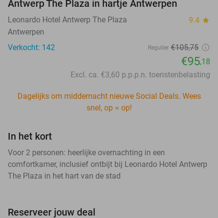
Antwerp The Plaza in hartje Antwerpen
Leonardo Hotel Antwerp The Plaza
9.4
star
Antwerpen
Verkocht: 142
€105,75
Regulier
€95
,18
Excl. ca. €3,60 p.p.p.n. toeristenbelasting
Dagelijks om middernacht nieuwe Social Deals. Wees
snel, op = op!
In het kort
Voor 2 personen: heerlijke overnachting in een
comfortkamer, inclusief ontbijt bij Leonardo Hotel Antwerp
The Plaza in het hart van de stad
Reserveer jouw deal