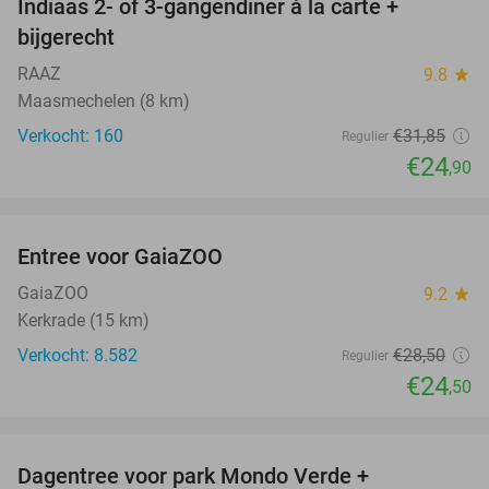
Indiaas 2- of 3-gangendiner à la carte +
22%
bijgerecht
RAAZ
9.8
star
Maasmechelen (8 km)
Verkocht: 160
€31
,85
Regulier
€24
,90
favorite_border
Entree voor GaiaZOO
14%
GaiaZOO
9.2
star
Kerkrade (15 km)
Verkocht: 8.582
€28
,50
Regulier
€24
,50
favorite_border
Dagentree voor park Mondo Verde +
25%