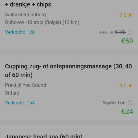
+ drankje + chips
Sailcenter Limburg
9.2
star
Ophoven - Kinrooi (België) (12 km)
Verkocht: 128
€100
Regulier
€69
favorite_border
Cupping, rug- of ontspanningsmassage (30, 40
60%
of 60 min)
Praktijk You Sound
9.2
star
Sittard
Verkocht: 154
€60
Regulier
€24
favorite_border
Japanese head spa (60 min)