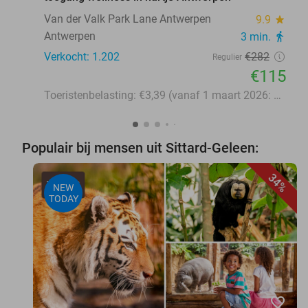
Van der Valk Park Lane Antwerpen
9.9
star
Antwerpen
3 min.
directions_walk
Verkocht: 1.202
€282
Regulier
€115
Toeristenbelasting: €3,39 (vanaf 1 maart 2026: €3,58)
Populair bij mensen uit Sittard-Geleen:
34%
NEW
TODAY
favorite_border