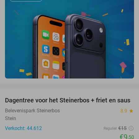
favorite_border
Dagentree voor het Steinerbos + friet en saus
37%
Belevenispark Steinerbos
8.9
star
Stein
Verkocht: 44.612
€15
Regulier
€9
,50