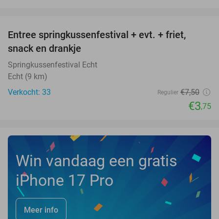
favorite_border
Entree springkussenfestival + evt. + friet,
50%
NEW
snack en drankje
TODAY
Springkussenfestival Echt
Echt (9 km)
Verkocht: 33
€7
,50
Regulier
€3
,75
Win vandaag een gratis
iPhone 17 Pro
Meer info