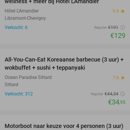
wellness + meer bij Hôtel L'Amandier
TODAY
Hôtel L'Amandier
9.9
star
Libramont-Chevigny
Verkocht: 6
€191
Regulier
€129
favorite_border
All-You-Can-Eat Koreaanse barbecue (3 uur) +
21%
wokbuffet + sushi + teppanyaki
Ocean Paradise Sittard
7.6
star
Sittard
Verkocht: 312
€44
,34
Regulier
€34
,95
favorite_border
Motorboot naar keuze voor 4 personen (3 uur)
31%