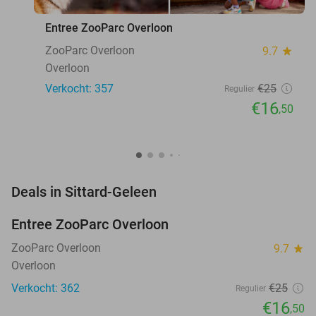
Entree ZooParc Overloon
ZooParc Overloon
9.7
star
Overloon
Verkocht: 357
€25
Regulier
€16
,50
favorite_border
Deals in Sittard-Geleen
Entree ZooParc Overloon
34%
NEW
TODAY
ZooParc Overloon
9.7
star
Overloon
Verkocht: 362
€25
Regulier
€16
,50