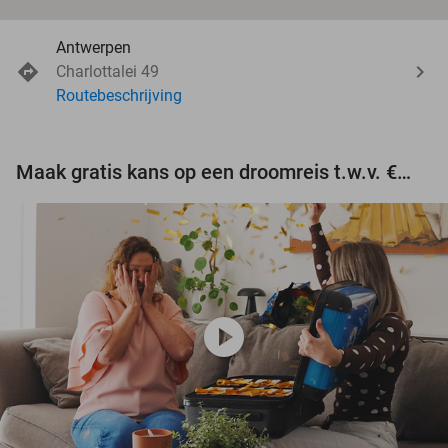
Antwerpen
Charlottalei 49
Routebeschrijving
Maak gratis kans op een droomreis t.w.v. €3.000!
play_circle