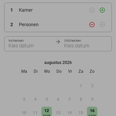
remove_circle_outline
add_circle_outline
1
Kamer
remove_circle_outline
add_circle_outline
2
Personen
Inchecken
Uitchecken
Kies datum
Kies datum
augustus 2026
Ma
Di
Wo
Do
Vr
Za
Zo
1
2
3
4
5
6
7
8
9
12
16
10
11
13
14
15
€128
€102