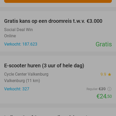
favorite_border
Gratis kans op een droomreis t.w.v. €3.000
Social Deal Win
Online
Gratis
Verkocht: 187.623
favorite_border
E-scooter huren (3 uur of hele dag)
37%
Cycle Center Valkenburg
9.9
star
Valkenburg (11 km)
Verkocht: 327
€39
Regulier
€24
,50
favorite_border