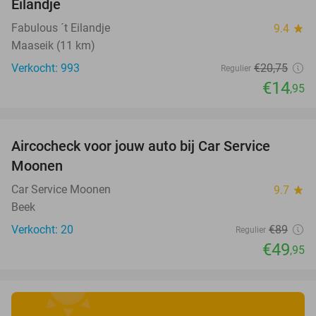
Eilandje
Fabulous ´t Eilandje
9.4
star
Maaseik (11 km)
Verkocht: 993
€20
,75
Regulier
€14
,95
favorite_border
Aircocheck voor jouw auto bij Car Service
44%
Moonen
Car Service Moonen
9.7
star
Beek
Verkocht: 20
€89
Regulier
€49
,95