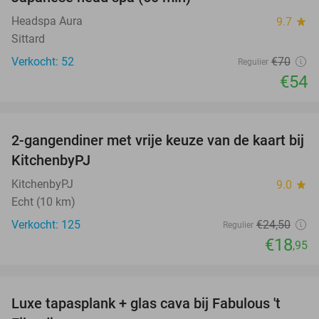
23%
Headspa Aura
9.7
star
Sittard
Verkocht: 52
€70
Regulier
€54
favorite_border
2-gangendiner met vrije keuze van de kaart bij
23%
KitchenbyPJ
KitchenbyPJ
9.0
star
Echt (10 km)
Verkocht: 125
€24
,50
Regulier
€18
,95
favorite_border
Luxe tapasplank + glas cava bij Fabulous 't
28%