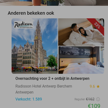
Anderen bekeken ook
33%
favorite_border
Overnachting voor 2 + ontbijt in Antwerpen
Radisson Hotel Antwerp Berchem
9.6
star
Antwerpen
Verkocht: 1.589
€162
Regulier
€109