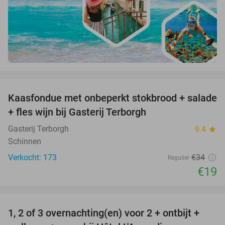
favorite_border
Kaasfondue met onbeperkt stokbrood + salade
44%
+ fles wijn bij Gasterij Terborgh
Gasterij Terborgh
9.4
star
Schinnen
Verkocht: 173
€34
Regulier
€19
favorite_border
1, 2 of 3 overnachting(en) voor 2 + ontbijt +
32%
NEW