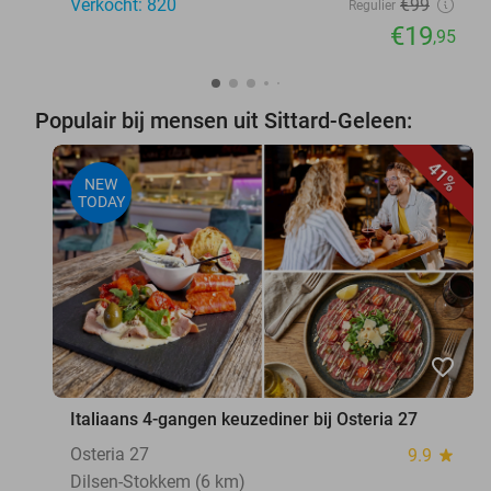
Verkocht: 820
€99
Regulier
€19
,95
Populair bij mensen uit Sittard-Geleen:
41%
NEW
TODAY
favorite_border
Italiaans 4-gangen keuzediner bij Osteria 27
Osteria 27
9.9
star
Dilsen-Stokkem (6 km)