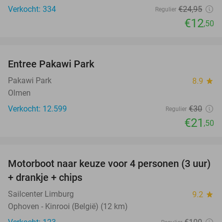
Verkocht: 334
€24
,95
Regulier
€12
,50
favorite_border
Entree Pakawi Park
28%
Pakawi Park
8.9
star
Olmen
Verkocht: 12.599
€30
Regulier
€21
,50
favorite_border
Motorboot naar keuze voor 4 personen (3 uur)
31%
+ drankje + chips
Sailcenter Limburg
9.2
star
Ophoven - Kinrooi (België) (12 km)