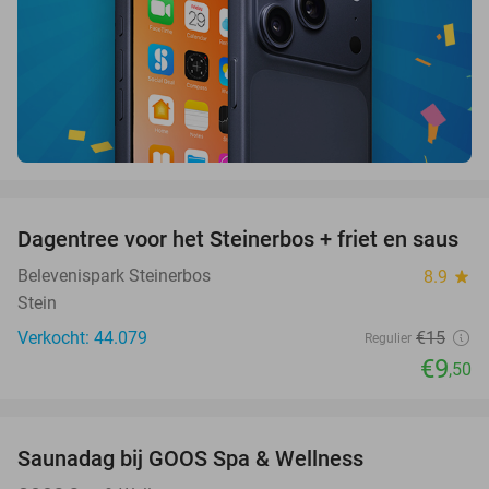
favorite_border
Dagentree voor het Steinerbos + friet en saus
37%
Belevenispark Steinerbos
8.9
star
Stein
Verkocht: 44.079
€15
Regulier
€9
,50
favorite_border
Saunadag bij GOOS Spa & Wellness
52%