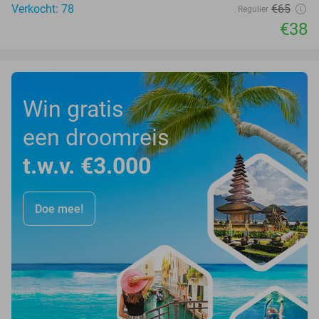
Verkocht: 78
€65
Regulier
€38
Win gratis
een droomreis
t.w.v. €3.000
Doe mee!