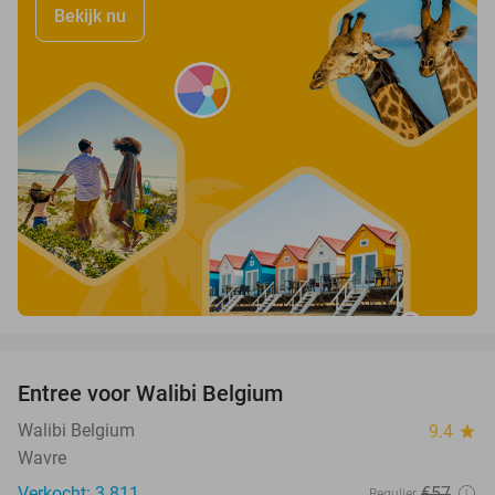
Bekijk nu
favorite_border
Entree voor Walibi Belgium
35%
Walibi Belgium
9.4
star
Wavre
Verkocht: 3.811
€57
Regulier