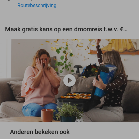
Routebeschrijving
Maak gratis kans op een droomreis t.w.v. €3.000!
play_circle
Anderen bekeken ook