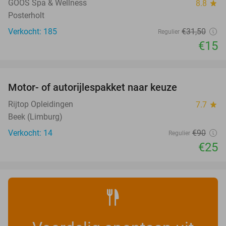
GOOS Spa & Wellness
8.8
star
Posterholt
Verkocht: 185
€31
,50
Regulier
€15
favorite_border
Motor- of autorijlespakket naar keuze
72%
Rijtop Opleidingen
7.7
star
Beek (Limburg)
Verkocht: 14
€90
Regulier
€25