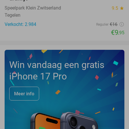
Speelpark Klein Zwitserland
9.5
star
Tegelen
Verkocht: 2.984
€16
Regulier
€9
,95
Win vandaag een gratis
iPhone 17 Pro
Meer info