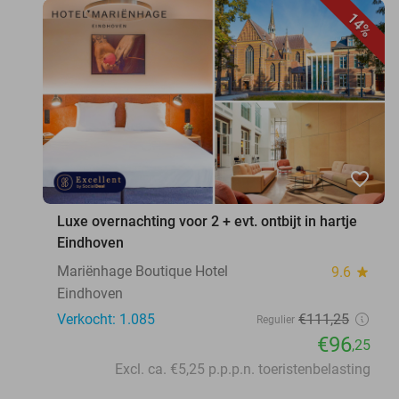
14%
favorite_border
Luxe overnachting voor 2 + evt. ontbijt in hartje
Eindhoven
Mariënhage Boutique Hotel
9.6
star
Eindhoven
Verkocht: 1.085
€111
,25
Regulier
€96
,25
Excl. ca. €5,25 p.p.p.n. toeristenbelasting