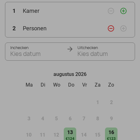
remove_circle_outline
add_circle_outline
1
Kamer
remove_circle_outline
add_circle_outline
2
Personen
Inchecken
Uitchecken
Kies datum
Kies datum
augustus 2026
Ma
Di
Wo
Do
Vr
Za
Zo
1
2
3
4
5
6
7
8
9
13
16
10
11
12
14
15
€124
€123