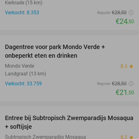
Kerkrade (15 km)
Verkocht: 8.353
€28
,50
Regulier
€24
,50
favorite_border
Dagentree voor park Mondo Verde +
25%
onbeperkt eten en drinken
Mondo Verde
8.3
star
Landgraaf (13 km)
Verkocht: 33.759
€28
,50
Regulier
€21
,50
favorite_border
Entree bij Subtropisch Zwemparadijs Mosaqua
25%
+ softijsje
Subtropisch Zwemparadijs Mosaqua
8.2
star