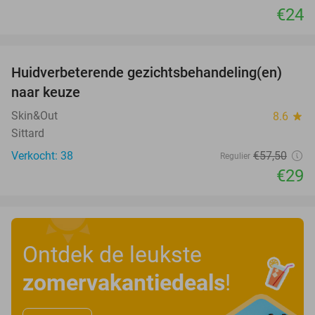
€24
favorite_border
Huidverbeterende gezichtsbehandeling(en)
50%
naar keuze
Skin&Out
8.6
star
Sittard
Verkocht: 38
€57
,50
Regulier
€29
Ontdek de leukste
zomervakantiedeals
!