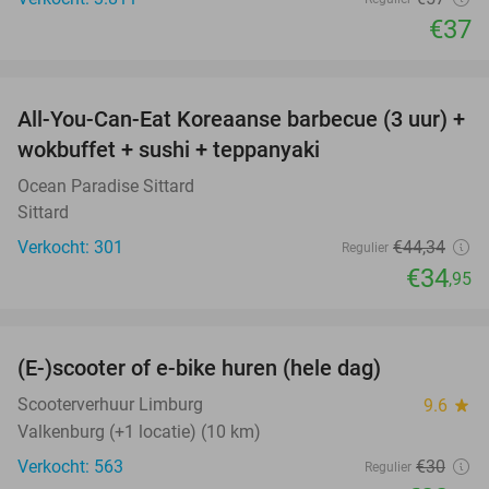
€37
favorite_border
All-You-Can-Eat Koreaanse barbecue (3 uur) +
21%
wokbuffet + sushi + teppanyaki
Ocean Paradise Sittard
Sittard
Verkocht: 301
€44
,34
Regulier
€34
,95
favorite_border
(E-)scooter of e-bike huren (hele dag)
25%
Scooterverhuur Limburg
9.6
star
Valkenburg (+1 locatie) (10 km)
Verkocht: 563
€30
Regulier