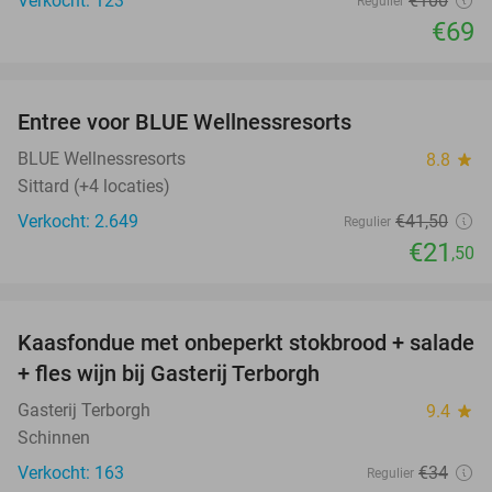
Verkocht: 123
€100
Regulier
€69
favorite_border
Entree voor BLUE Wellnessresorts
48%
BLUE Wellnessresorts
8.8
star
Sittard (+4 locaties)
Verkocht: 2.649
€41
,50
Regulier
€21
,50
favorite_border
Kaasfondue met onbeperkt stokbrood + salade
44%
+ fles wijn bij Gasterij Terborgh
Gasterij Terborgh
9.4
star
Schinnen
Verkocht: 163
€34
Regulier