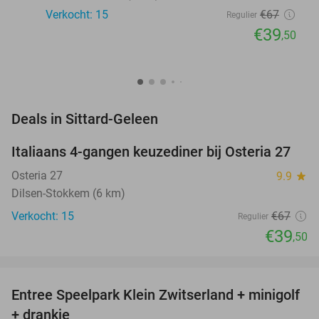
Verkocht: 15
€67
Regulier
€39
,50
favorite_border
Deals in Sittard-Geleen
Italiaans 4-gangen keuzediner bij Osteria 27
41%
NEW
TODAY
Osteria 27
9.9
star
Dilsen-Stokkem (6 km)
Verkocht: 15
€67
Regulier
€39
,50
favorite_border
Entree Speelpark Klein Zwitserland + minigolf
38%
+ drankje