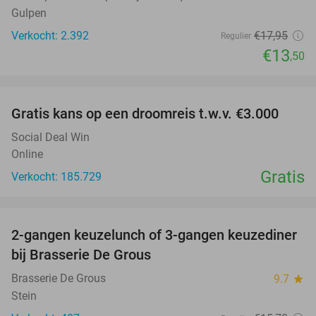
Gulpen
Verkocht: 2.392
€17
,95
Regulier
€13
,50
favorite_border
Gratis kans op een droomreis t.w.v. €3.000
Social Deal Win
Online
Gratis
Verkocht: 185.729
favorite_border
2-gangen keuzelunch of 3-gangen keuzediner
30%
bij Brasserie De Grous
Brasserie De Grous
9.7
star
Stein