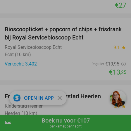
€27
favorite_border
Bioscoopticket + popcorn of chips + frisdrank
34%
bij Royal Servicebioscoop Echt
Royal Servicebioscoop Echt
9.1
star
Echt (10 km)
Verkocht: 3.402
€19
,95
Regulier
€13
,25
favorite_border
Entreeticket voor Kinderstad Heerlen
32%
close
OPEN IN APP
Kinderstad Heerlen
8.9
star
Heerlen (10 km)
Boek nu voor €107
hotel
shopping_cart
Boek nu
navigate_next
Verkocht: 10.414
€14
Regulier
per kamer, per nacht
€9