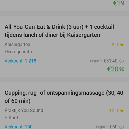
€19
favorite_border
All-You-Can-Eat & Drink (3 uur) + 1 cocktail
33%
tijdens lunch of diner bij Kaisergarten
Kaisergarten
8.9
star
Herzogenrath
Verkocht: 1.218
€31
,40
Regulier
€20
,90
favorite_border
Cupping, rug- of ontspanningsmassage (30, 40
60%
of 60 min)
Praktijk You Sound
10.0
star
Sittard
Verkocht: 150
€60
Regulier