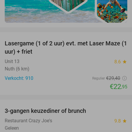
favorite_border
Lasergame (1 of 2 uur) evt. met Laser Maze (1
22%
uur) + friet
Unit 13
8.6
star
Nuth (6 km)
Verkocht: 910
€29
,40
Regulier
€22
,95
favorite_border
3-gangen keuzediner of brunch
50%
Restaurant Crazy Joe's
9.8
star
Geleen