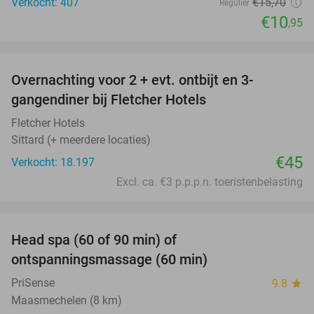
Verkocht: 407
€15
,70
Regulier
€10
,95
favorite_border
Overnachting voor 2 + evt. ontbijt en 3-
gangendiner bij Fletcher Hotels
Fletcher Hotels
Sittard (+ meerdere locaties)
€45
Verkocht: 18.197
Excl. ca. €3 p.p.p.n. toeristenbelasting
favorite_border
Head spa (60 of 90 min) of
42%
ontspanningsmassage (60 min)
PriSense
9.8
star
Maasmechelen (8 km)