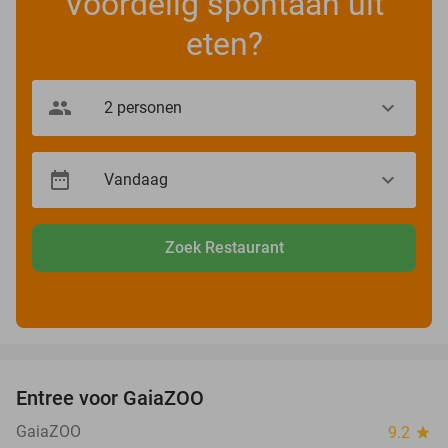
Voordelig spontaan uit
eten?
Zoek Restaurant
favorite_border
Entree voor GaiaZOO
14%
GaiaZOO
9.2
star