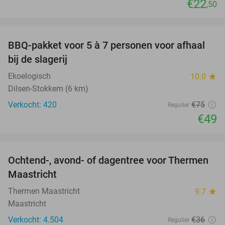
€22
,50
favorite_border
BBQ-pakket voor 5 à 7 personen voor afhaal
35%
bij de slagerij
Ekoelogisch
10.0
star
Dilsen-Stokkem (6 km)
Verkocht: 420
€75
Regulier
€49
favorite_border
Ochtend-, avond- of dagentree voor Thermen
25%
Maastricht
Thermen Maastricht
9.7
star
Maastricht
Verkocht: 4.504
€36
Regulier