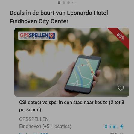
Deals in de buurt van Leonardo Hotel
Eindhoven City Center
80%
favorite_border
CSI detective spel in een stad naar keuze (2 tot 8
personen)
GPSSPELLEN
Eindhoven (+51 locaties)
0 min.
directions_walk