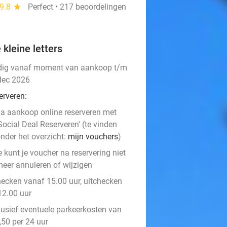
9.8
star
Perfect • 217 beoordelingen
 kleine letters
dig vanaf moment van aankoop t/m
dec 2026
erveren:
a aankoop online reserveren met
Social Deal Reserveren' (te vinden
nder het overzicht:
mijn vouchers
)
e kunt je voucher na reservering niet
eer annuleren of wijzigen
hecken vanaf 15.00 uur, uitchecken
12.00 uur
lusief eventuele parkeerkosten van
,50 per 24 uur