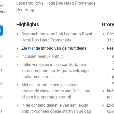
Leonardo Royal Hotel Den Haag Promenade
den.
Den Haag
 voor
Highlights
Grote
l
Overnachting voor 2 bij Leonardo Royal
Gel
Hotel Den Haag Promenade
31 
Zie
hier
de inhoud van de multideals
Res
ard_arrow_right
Inclusief heerlijk ontbijt
n
'
Jullie verblijven in een comfortabele
o
ard_arrow_right
kamer met minibar, tv, gratis wifi, eigen
badkamer en meer
j
m
ard_arrow_right
Met een tramritje ben je zo in de
bruisende winkelstraten van Den Haag
Inc
ard_arrow_right
of aan het prachtige strand!
tot 
In de ochtend geniet je van een lekker
Exc
ard_arrow_right
ontbijt voor een goede start van de dag
€29