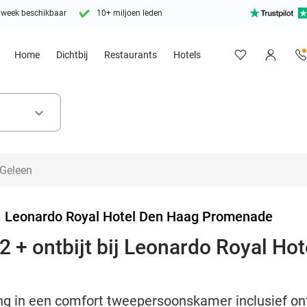
 week beschikbaar
10+ miljoen leden
Home
Dichtbij
Restaurants
Hotels
keyboard_arrow_down
>
Leonardo Royal Hotel Den Haag Promenade
2 + ontbijt bij Leonardo Royal Ho
g in een comfort tweepersoonskamer inclusief ontb