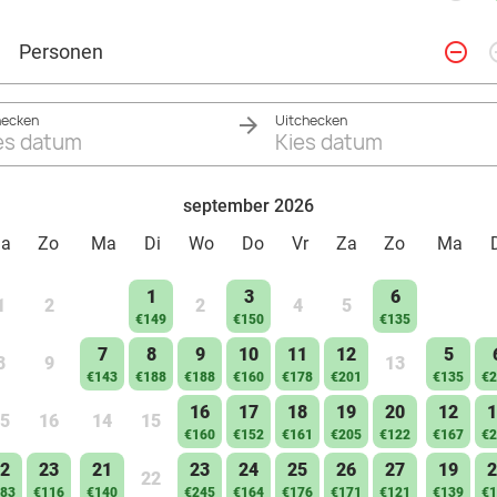
remove_circle_outline
add_ci
Personen
hecken
Uitchecken
es datum
Kies datum
september 2026
Za
Zo
Ma
Di
Wo
Do
Vr
Za
Zo
Ma
1
3
6
1
2
2
4
5
€149
€150
€135
7
8
9
10
11
12
5
8
9
13
€143
€188
€188
€160
€178
€201
€135
€2
16
17
18
19
20
12
1
5
16
14
15
€160
€152
€161
€205
€122
€167
€2
2
23
21
23
24
25
26
27
19
2
22
83
€116
€140
€245
€164
€176
€171
€121
€139
€1