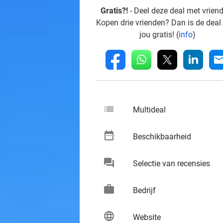
Gratis?!
- Deel deze deal met vrien
Kopen drie vrienden? Dan is de deal
jou gratis! (
info
)
whatsapp
linkedin
fb
mai
list
keybo
Multideal
date_range
keybo
Beschikbaarheid
chat
keybo
Selectie van recensies
work
keybo
Bedrijf
language
keybo
Website