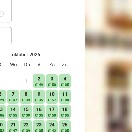
rcle_outline
oktober 2026
Di
Wo
Do
Vr
Za
Zo
2
3
4
1
€149
€150
€105
6
7
8
9
10
11
29
€147
€139
€135
€157
€108
3
14
15
16
17
18
06
€155
€139
€135
€150
€105
0
21
22
23
24
25
52
€147
€139
€135
€142
€105