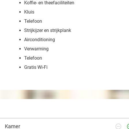
Koffie- en theefaciliteiten
Kluis
Telefoon
Strijkijzer en strijkplank
Airconditioning
Verwarming
Telefoon
Gratis Wi-Fi
remove_circle_outline
add_ci
Kamer