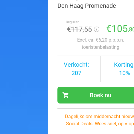
Den Haag Promenade
Regulier
€105
€117,55
,8
Excl. ca. €6,20 p.p.p.n.
toeristenbelasting
Verkocht:
Korting
207
10%
shopping_cart
Boek nu
navi
Dagelijks om middernacht nieuw
Social Deals. Wees snel, op = op