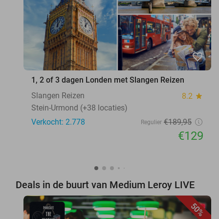
favorite_border
1, 2 of 3 dagen Londen met Slangen Reizen
Slangen Reizen
8.2
star
Stein-Urmond (+38 locaties)
Verkocht: 2.778
€189
,95
Regulier
€129
Deals in de buurt van Medium Leroy LIVE
50%