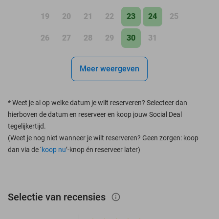
19
20
21
22
23
24
25
26
27
28
29
30
31
Meer weergeven
*
Weet je al op welke datum je wilt reserveren? Selecteer dan
hierboven de datum en reserveer en koop jouw Social Deal
tegelijkertijd.
(Weet je nog niet wanneer je wilt reserveren? Geen zorgen: koop
dan via de ‘
koop nu
’-knop én reserveer later)
Selectie van recensies
info_outlined