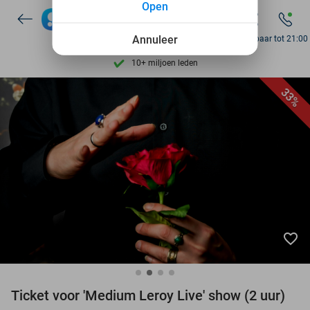
Open
7 dagen per week beschikbaar
Annuleer
Bereikbaar tot 21:00
10+ miljoen leden
9,4
op basis van
206.160 reviews
33%
Ontdek 15.000+ deals
7 dagen per week beschikbaar
10+ miljoen leden
favorite_border
Ticket voor 'Medium Leroy Live' show (2 uur)