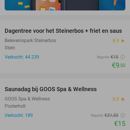
favorite_border
Dagentree voor het Steinerbos + friet en saus
37%
Belevenispark Steinerbos
8.9
star
Stein
Verkocht: 44.239
€15
Regulier
€9
,50
favorite_border
Saunadag bij GOOS Spa & Wellness
52%
GOOS Spa & Wellness
8.8
star
Posterholt
Verkocht: 189
€31
,50
Regulier
€15