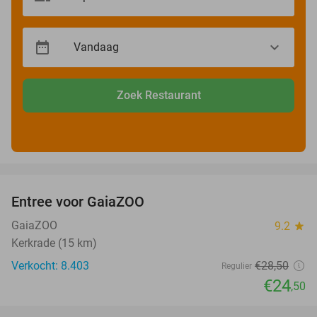
Zoek Restaurant
favorite_border
Entree voor GaiaZOO
14%
GaiaZOO
9.2
star
Kerkrade (15 km)
Verkocht: 8.403
€28
,50
Regulier
€24
,50
favorite_border