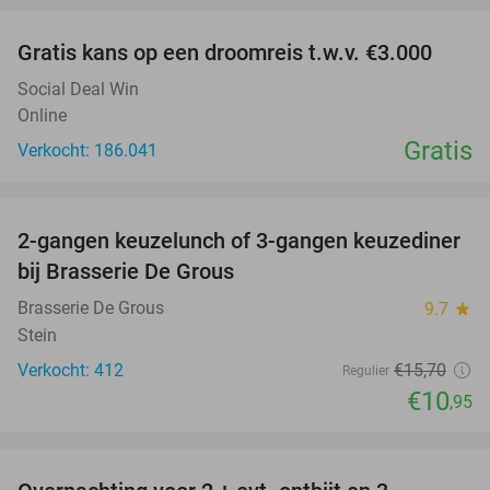
Gratis kans op een droomreis t.w.v. €3.000
Social Deal Win
Online
Gratis
Verkocht: 186.041
favorite_border
2-gangen keuzelunch of 3-gangen keuzediner
30%
bij Brasserie De Grous
Brasserie De Grous
9.7
star
Stein
Verkocht: 412
€15
,70
Regulier
€10
,95
favorite_border