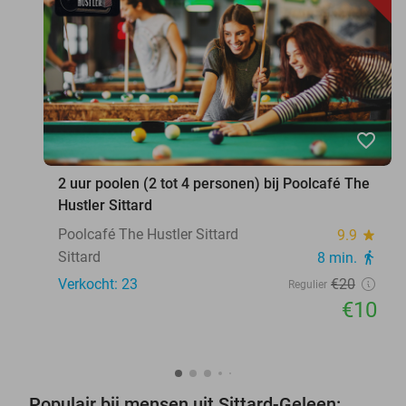
favorite_border
2 uur poolen (2 tot 4 personen) bij Poolcafé The
Hustler Sittard
Poolcafé The Hustler Sittard
9.9
star
Sittard
8 min.
directions_walk
Verkocht: 23
€20
Regulier
€10
Populair bij mensen uit Sittard-Geleen: