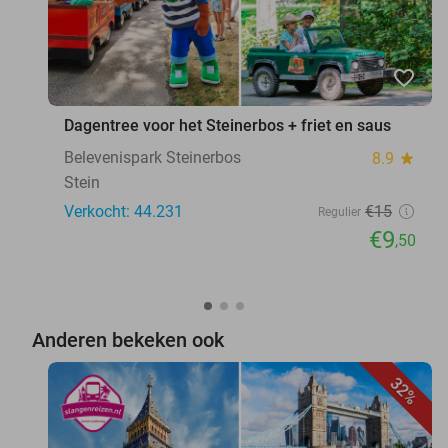
favorite_border
Dagentree voor het Steinerbos + friet en saus
Belevenispark Steinerbos
8.9
star
Stein
Verkocht: 44.231
€15
Regulier
€9
,50
Anderen bekeken ook
32%