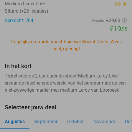
Medium Leroy LIVE
8.6
star
Sittard (+26 locaties)
Verkocht: 204
€29
,80
Regulier
€19
,95
Dagelijks om middernacht nieuwe Social Deals. Wees
snel, op = op!
In het kort
Ticket voor de 2 uur durende show 'Medium Leroy Live':
ervaar de fascinerende wereld van het paranormale op een
niet-zweverige manier met medium Leroy van Loorbeek
Selecteer jouw deal
Augustus
September
Oktober
November
De