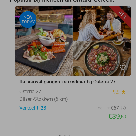
41%
NEW
TODAY
favorite_border
Italiaans 4-gangen keuzediner bij Osteria 27
Osteria 27
9.9
star
Dilsen-Stokkem (6 km)
Verkocht: 23
€67
Regulier
€39
,50