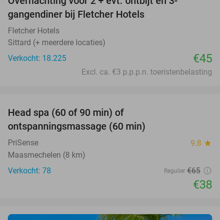
Overnachting voor 2 + evt. ontbijt en 3-
gangendiner bij Fletcher Hotels
Fletcher Hotels
Sittard (+ meerdere locaties)
€45
Verkocht: 18.225
Excl. ca. €3 p.p.p.n. toeristenbelasting
favorite_border
Head spa (60 of 90 min) of
42%
ontspanningsmassage (60 min)
PriSense
9.8
star
Maasmechelen (8 km)
Verkocht: 78
€65
Regulier
€38