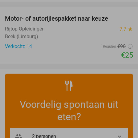
favorite_border
Motor- of autorijlespakket naar keuze
72%
Rijtop Opleidingen
7.7
star
Beek (Limburg)
Verkocht: 14
€90
Regulier
€25
Voordelig spontaan uit
eten?