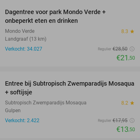
Dagentree voor park Mondo Verde +
25%
onbeperkt eten en drinken
Mondo Verde
8.3
star
Landgraaf (13 km)
Verkocht: 34.027
€28
,50
Regulier
€21
,50
favorite_border
Entree bij Subtropisch Zwemparadijs Mosaqua
25%
+ softijsje
Subtropisch Zwemparadijs Mosaqua
8.2
star
Gulpen
Verkocht: 2.422
€17
,95
Regulier
€13
,50
favorite_border