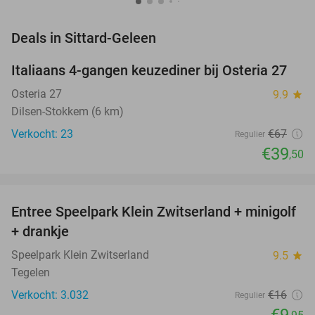
favorite_border
Deals in Sittard-Geleen
Italiaans 4-gangen keuzediner bij Osteria 27
41%
NEW
TODAY
Osteria 27
9.9
star
Dilsen-Stokkem (6 km)
Verkocht: 23
€67
Regulier
€39
,50
favorite_border
Entree Speelpark Klein Zwitserland + minigolf
38%
+ drankje
Speelpark Klein Zwitserland
9.5
star
Tegelen
Verkocht: 3.032
€16
Regulier