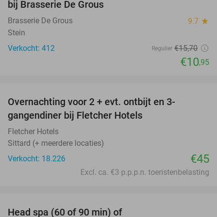
bij Brasserie De Grous
Brasserie De Grous
9.7
star
Stein
Verkocht: 412
€15
,70
Regulier
€10
,95
favorite_border
Overnachting voor 2 + evt. ontbijt en 3-
gangendiner bij Fletcher Hotels
Fletcher Hotels
Sittard (+ meerdere locaties)
€45
Verkocht: 18.226
Excl. ca. €3 p.p.p.n. toeristenbelasting
favorite_border
Head spa (60 of 90 min) of
42%