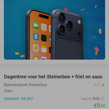
favorite_border
Dagentree voor het Steinerbos + friet en saus
37%
Belevenispark Steinerbos
8.9
star
Stein
Verkocht: 44.243
€15
Regulier
€9
,50