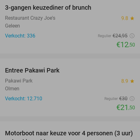
3-gangen keuzediner of brunch
50%
Restaurant Crazy Joe's
9.8
star
Geleen
Verkocht: 336
€24
,95
Regulier
€12
,50
favorite_border
Entree Pakawi Park
28%
Pakawi Park
8.9
star
Olmen
Verkocht: 12.710
€30
Regulier
€21
,50
favorite_border
Motorboot naar keuze voor 4 personen (3 uur)
31%