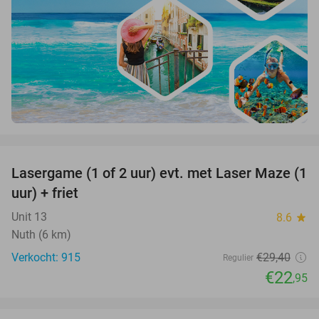
favorite_border
Lasergame (1 of 2 uur) evt. met Laser Maze (1
22%
uur) + friet
Unit 13
8.6
star
Nuth (6 km)
Verkocht: 915
€29
,40
Regulier
€22
,95
favorite_border