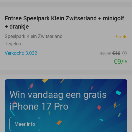
favorite_border
Entree Speelpark Klein Zwitserland + minigolf
38%
+ drankje
Speelpark Klein Zwitserland
9.5
star
Tegelen
Verkocht: 3.032
€16
Regulier
€9
,95
Win vandaag een gratis
iPhone 17 Pro
Meer info