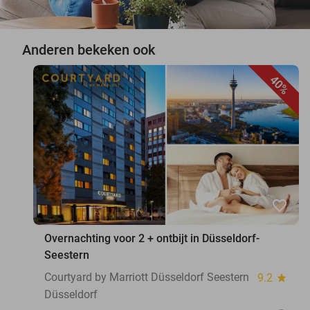
Anderen bekeken ook
40%
favorite_border
Overnachting voor 2 + ontbijt in Düsseldorf-
Seestern
Courtyard by Marriott Düsseldorf Seestern
9.2
star
Düsseldorf