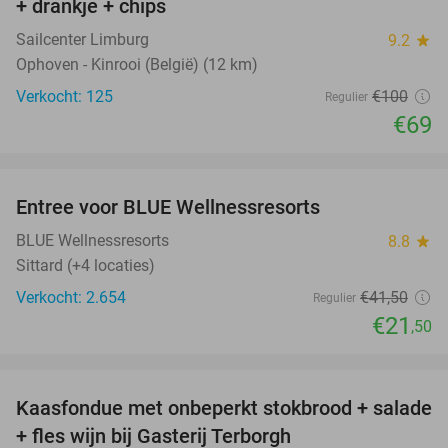
+ drankje + chips
Sailcenter Limburg
9.2
star
Ophoven - Kinrooi (België) (12 km)
Verkocht: 125
€100
Regulier
€69
favorite_border
Entree voor BLUE Wellnessresorts
48%
BLUE Wellnessresorts
8.8
star
Sittard (+4 locaties)
Verkocht: 2.654
€41
,50
Regulier
€21
,50
favorite_border
Kaasfondue met onbeperkt stokbrood + salade
44%
+ fles wijn bij Gasterij Terborgh