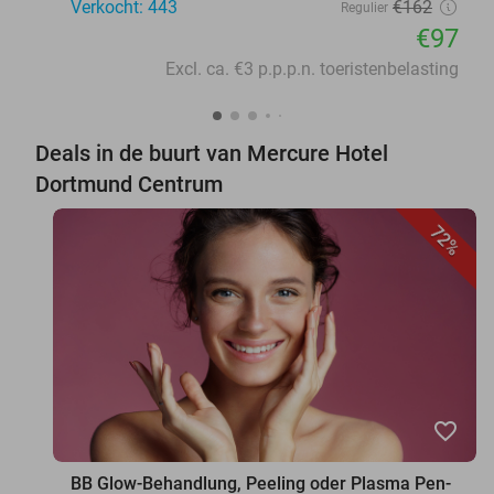
Verkocht: 443
€162
Regulier
€97
Excl. ca. €3 p.p.p.n. toeristenbelasting
Deals in de buurt van Mercure Hotel
Dortmund Centrum
72%
favorite_border
BB Glow-Behandlung, Peeling oder Plasma Pen-