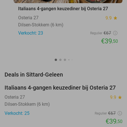
Italiaans 4-gangen keuzediner bij Osteria 27
Osteria 27
9.9
star
Dilsen-Stokkem (6 km)
Verkocht: 23
€67
Regulier
€39
,50
favorite_border
Deals in Sittard-Geleen
Italiaans 4-gangen keuzediner bij Osteria 27
41%
NEW
TODAY
Osteria 27
9.9
star
Dilsen-Stokkem (6 km)
Verkocht: 25
€67
Regulier
€39
,50