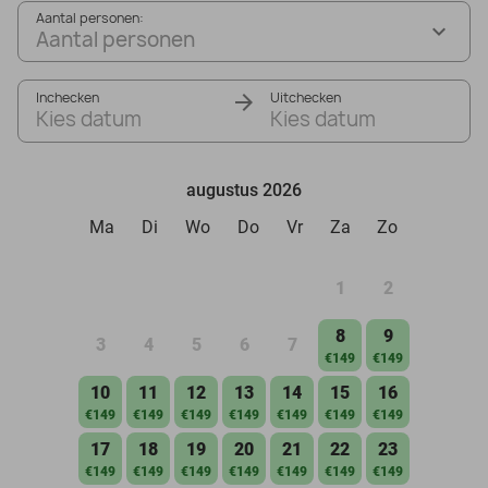
Aantal personen:
Aantal personen
Inchecken
Uitchecken
Kies datum
Kies datum
augustus 2026
Ma
Di
Wo
Do
Vr
Za
Zo
1
2
8
9
3
4
5
6
7
€149
€149
10
11
12
13
14
15
16
€149
€149
€149
€149
€149
€149
€149
17
18
19
20
21
22
23
€149
€149
€149
€149
€149
€149
€149