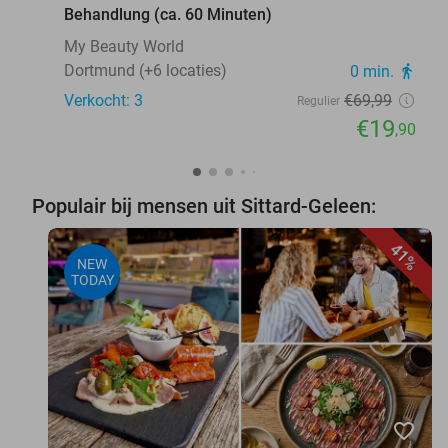
Behandlung (ca. 60 Minuten)
My Beauty World
Dortmund (+6 locaties)
0 min.
directions_walk
Verkocht: 3
€69
,99
Regulier
€19
,90
Populair bij mensen uit Sittard-Geleen:
41%
NEW
TODAY
favorite_border