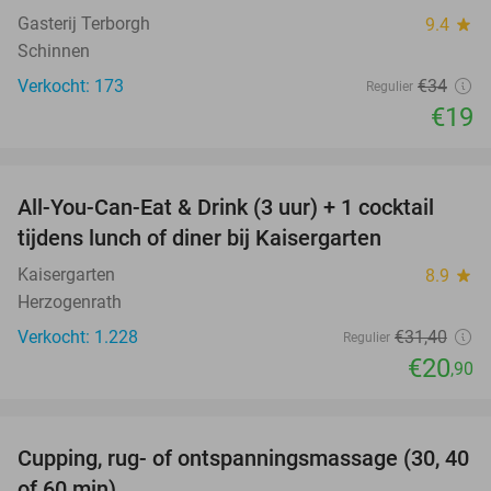
Gasterij Terborgh
9.4
star
Schinnen
Verkocht: 173
€34
Regulier
€19
favorite_border
All-You-Can-Eat & Drink (3 uur) + 1 cocktail
33%
tijdens lunch of diner bij Kaisergarten
Kaisergarten
8.9
star
Herzogenrath
Verkocht: 1.228
€31
,40
Regulier
€20
,90
favorite_border
Cupping, rug- of ontspanningsmassage (30, 40
60%
of 60 min)