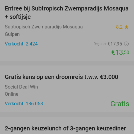
Entree bij Subtropisch Zwemparadijs Mosaqua
25%
+ softijsje
Subtropisch Zwemparadijs Mosaqua
8.2
star
Gulpen
Verkocht: 2.424
€17
,95
Regulier
€13
,50
favorite_border
Gratis kans op een droomreis t.w.v. €3.000
Social Deal Win
Online
Gratis
Verkocht: 186.053
favorite_border
2-gangen keuzelunch of 3-gangen keuzediner
30%