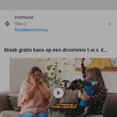
Dortmund
Olpe 2
Routebeschrijving
Maak gratis kans op een droomreis t.w.v. €3.000!
play_circle