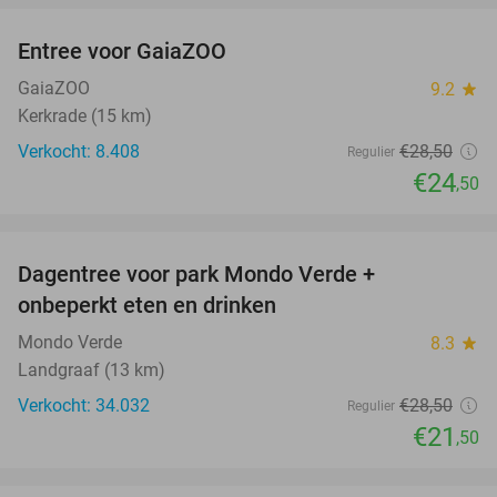
Entree voor GaiaZOO
14%
GaiaZOO
9.2
star
Kerkrade (15 km)
Verkocht: 8.408
€28
,50
Regulier
€24
,50
favorite_border
Dagentree voor park Mondo Verde +
25%
onbeperkt eten en drinken
Mondo Verde
8.3
star
Landgraaf (13 km)
Verkocht: 34.032
€28
,50
Regulier
€21
,50
favorite_border