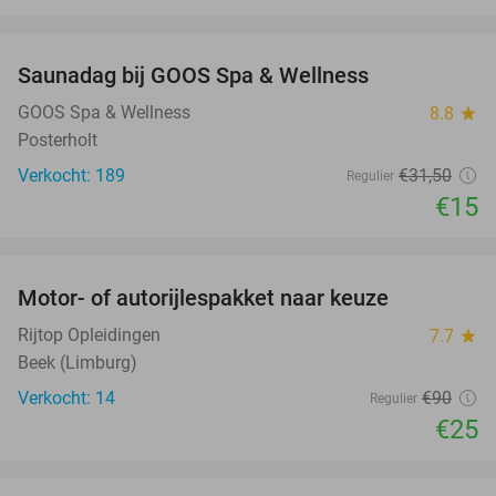
favorite_border
Saunadag bij GOOS Spa & Wellness
52%
GOOS Spa & Wellness
8.8
star
Posterholt
Verkocht: 189
€31
,50
Regulier
€15
favorite_border
Motor- of autorijlespakket naar keuze
72%
Rijtop Opleidingen
7.7
star
Beek (Limburg)
Verkocht: 14
€90
Regulier
€25