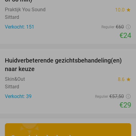
Praktijk You Sound
10.0
star
Sittard
Verkocht: 151
€60
Regulier
€24
favorite_border
Huidverbeterende gezichtsbehandeling(en)
50%
naar keuze
Skin&Out
8.6
star
Sittard
Verkocht: 39
€57
,50
Regulier
€29