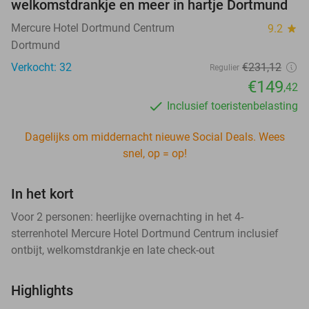
welkomstdrankje en meer in hartje Dortmund
Mercure Hotel Dortmund Centrum
9.2
star
Dortmund
Verkocht: 32
€231
,12
Regulier
€149
,42
Inclusief toeristenbelasting
Dagelijks om middernacht nieuwe Social Deals. Wees
snel, op = op!
In het kort
Voor 2 personen: heerlijke overnachting in het 4-
sterrenhotel Mercure Hotel Dortmund Centrum inclusief
ontbijt, welkomstdrankje en late check-out
Highlights