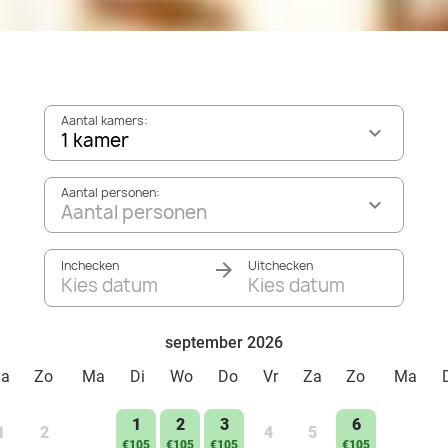
Aantal kamers:
1 kamer
Aantal personen:
Aantal personen
Inchecken
Uitchecken
Kies datum
Kies datum
september 2026
Za
Zo
Ma
Di
Wo
Do
Vr
Za
Zo
Ma
1
2
3
6
1
2
4
5
€105
€105
€105
€105