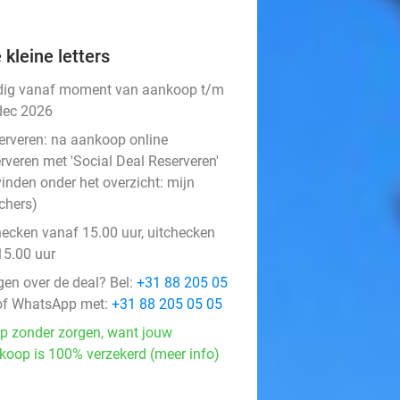
 kleine letters
dig vanaf moment van aankoop t/m
dec 2026
erveren:
na aankoop online
rveren met 'Social Deal Reserveren'
vinden onder het overzicht:
mijn
chers
)
hecken vanaf 15.00 uur, uitchecken
15.00 uur
gen over de deal? Bel:
+31 88 205 05
f WhatsApp met:
+31 88 205 05 05
p zonder zorgen, want jouw
koop is 100% verzekerd (meer info)