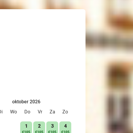
oktober 2026
Di
Wo
Do
Vr
Za
Zo
1
2
3
4
€105
€105
€105
€105