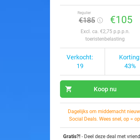
Regulier
€105
€185
Excl. ca. €2,75 p.p.p.n.
toeristenbelasting
Verkocht:
Korting
19
43%
shopping_cart
Koop nu
navi
Dagelijks om middernacht nieuw
Social Deals. Wees snel, op = op
Gratis?!
- Deel deze deal met vrien