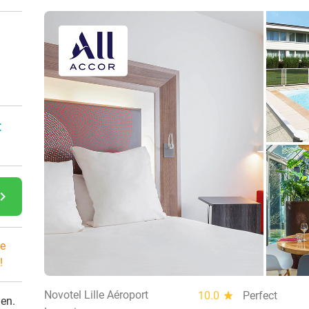
:
gate_next
e
!
Novotel Lille Aéroport
10.0
star
Perfect
den.