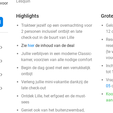
Lesquin
 voor
Highlights
Grote
l
Trakteer jezelf op een overnachting voor
Gel
2 personen inclusief ontbijt en late
12 
check-out in de buurt van Lille
Res
Zie
hier
de inhoud van de deal
rese
ard_arrow_right
(te 
Jullie verblijven in een moderne Classic-
vou
kamer, voorzien van alle nodige comfort
ard_arrow_right
Inc
Begin de dag goed met een verrukkelijk
tot 
ontbijt
ard_arrow_right
Vra
Verleng jullie mini-vakantie dankzij de
05
o
ard_arrow_right
late check-out
Koo
Ontdek Lille, het erfgoed en de must-
aan
sees
Geniet ook van het buitenzwembad,