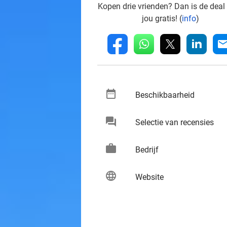
Kopen drie vrienden? Dan is de deal
jou gratis! (
info
)
whatsapp
linkedin
fb
mai
date_range
keybo
Beschikbaarheid
chat
keybo
Selectie van recensies
work
keybo
Bedrijf
language
keybo
Website