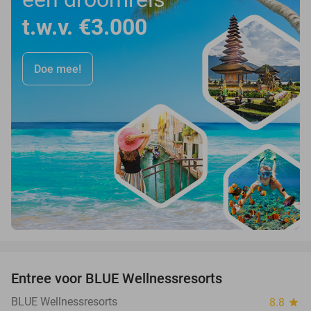
t.w.v. €3.000
Doe mee!
favorite_border
Entree voor BLUE Wellnessresorts
48%
BLUE Wellnessresorts
8.8
star