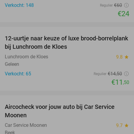
Verkocht: 148
€60
Regulier
€24
favorite_border
12-uurtje naar keuze of luxe brood-borrelplank
21%
bij Lunchroom de Kloes
Lunchroom de Kloes
9.8
star
Geleen
Verkocht: 65
€14
,50
Regulier
€11
,50
favorite_border
Aircocheck voor jouw auto bij Car Service
44%
Moonen
Car Service Moonen
9.7
star
Beek