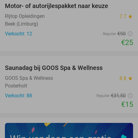
Motor- of autorijlespakket naar keuze
72%
Rijtop Opleidingen
7.7
star
Beek (Limburg)
Verkocht: 12
€90
Regulier
€25
favorite_border
Saunadag bij GOOS Spa & Wellness
52%
NEW
TODAY
GOOS Spa & Wellness
8.8
star
Posterholt
Verkocht: 88
€31
,50
Regulier
€15