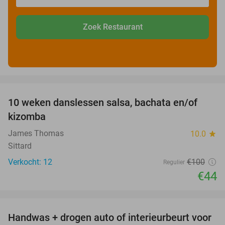
Zoek Restaurant
favorite_border
10 weken danslessen salsa, bachata en/of
56%
kizomba
James Thomas
10.0
star
Sittard
Verkocht: 12
€100
Regulier
€44
favorite_border
Handwas + drogen auto of interieurbeurt voor
53%