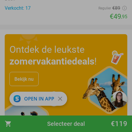
Verkocht: 17
€89
Regulier
€49
,95
Ontdek de leukste
zomervakantiedeals
!
Bekijk nu
close
OPEN IN APP
€119
shopping_cart
Selecteer deal