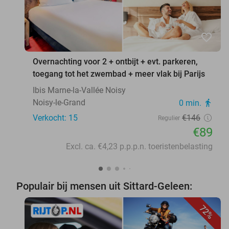
favorite_border
Overnachting voor 2 + ontbijt + evt. parkeren,
toegang tot het zwembad + meer vlak bij Parijs
Ibis Marne-la-Vallée Noisy
Noisy-le-Grand
0 min.
directions_walk
Verkocht: 15
€146
Regulier
€89
Excl. ca. €4,23 p.p.p.n. toeristenbelasting
Populair bij mensen uit Sittard-Geleen:
72%