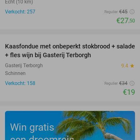
Echt (10 km)
Verkocht: 257
€45
Regulier
€27
,50
favorite_border
Kaasfondue met onbeperkt stokbrood + salade
44%
+ fles wijn bij Gasterij Terborgh
Gasterij Terborgh
9.4
star
Schinnen
Verkocht: 158
€34
Regulier
€19
Win gratis
een droomreis