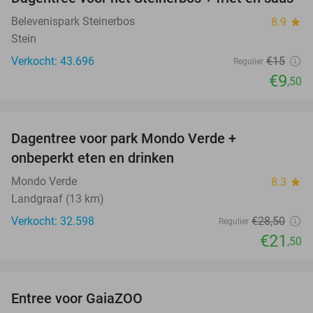
37%
Belevenispark Steinerbos
8.9
star
Stein
Verkocht: 43.696
€15
Regulier
€9
,50
favorite_border
Dagentree voor park Mondo Verde +
25%
onbeperkt eten en drinken
Mondo Verde
8.3
star
Landgraaf (13 km)
Verkocht: 32.598
€28
,50
Regulier
€21
,50
favorite_border
Entree voor GaiaZOO
14%