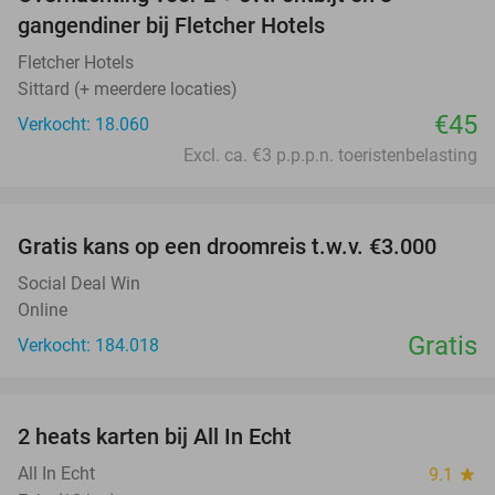
gangendiner bij Fletcher Hotels
Fletcher Hotels
Sittard (+ meerdere locaties)
€45
Verkocht: 18.060
Excl. ca. €3 p.p.p.n. toeristenbelasting
favorite_border
Gratis kans op een droomreis t.w.v. €3.000
Social Deal Win
Online
Gratis
Verkocht: 184.018
favorite_border
2 heats karten bij All In Echt
39%
All In Echt
9.1
star