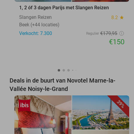
1, 2 óf 3 dagen Parijs met Slangen Reizen
Slangen Reizen
8.2
star
Beek (+44 locaties)
Verkocht: 7.300
€179
,95
Regulier
€150
Deals in de buurt van Novotel Marne-la-
Vallée Noisy-le-Grand
39%