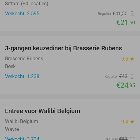
Sittard (+4 locaties)
Verkocht: 2.595
€41
,50
Regulier
€21
,50
favorite_border
3-gangen keuzediner bij Brasserie Rubens
42%
Brasserie Rubens
9.5
star
Beek
Verkocht: 1.238
€43
Regulier
€24
,95
favorite_border
Entree voor Walibi Belgium
35%
Walibi Belgium
9.4
star
Wavre
Verkocht: 3.734
€57
Regulier