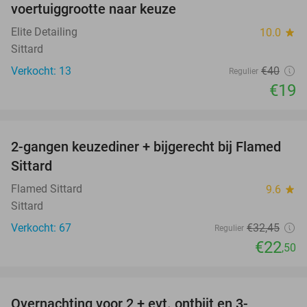
voertuiggrootte naar keuze
Elite Detailing
10.0
star
Sittard
Verkocht: 13
€40
Regulier
€19
favorite_border
2-gangen keuzediner + bijgerecht bij Flamed
31%
Sittard
Flamed Sittard
9.6
star
Sittard
Verkocht: 67
€32
,45
Regulier
€22
,50
favorite_border
Overnachting voor 2 + evt. ontbijt en 3-