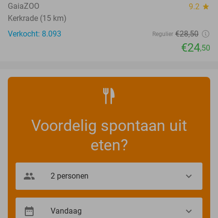
GaiaZOO
9.2
star
Kerkrade (15 km)
Verkocht: 8.093
€28
,50
Regulier
€24
,50
Voordelig spontaan uit
eten?