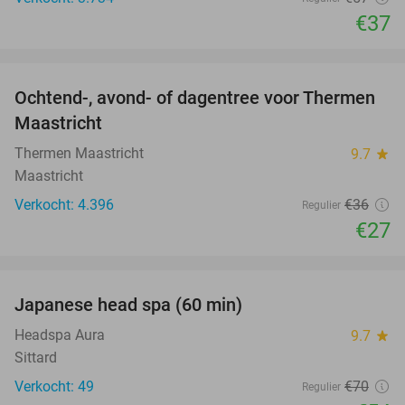
€37
favorite_border
Ochtend-, avond- of dagentree voor Thermen
25%
Maastricht
Thermen Maastricht
9.7
star
Maastricht
Verkocht: 4.396
€36
Regulier
€27
favorite_border
Japanese head spa (60 min)
23%
Headspa Aura
9.7
star
Sittard
Verkocht: 49
€70
Regulier