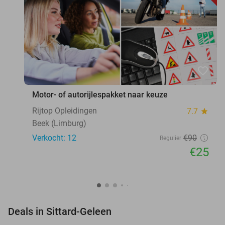
favorite_border
Motor- of autorijlespakket naar keuze
Rijtop Opleidingen
7.7
star
Beek (Limburg)
Verkocht: 12
€90
Regulier
€25
favorite_border
Deals in Sittard-Geleen