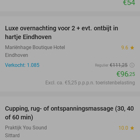
€54
favorite_border
Luxe overnachting voor 2 + evt. ontbijt in
14%
hartje Eindhoven
Mariënhage Boutique Hotel
9.6
star
Eindhoven
Verkocht: 1.085
€111
,25
Regulier
€96
,25
Excl. ca. €5,25 p.p.p.n. toeristenbelasting
favorite_border
Cupping, rug- of ontspanningsmassage (30, 40
60%
of 60 min)
Praktijk You Sound
10.0
star
Sittard