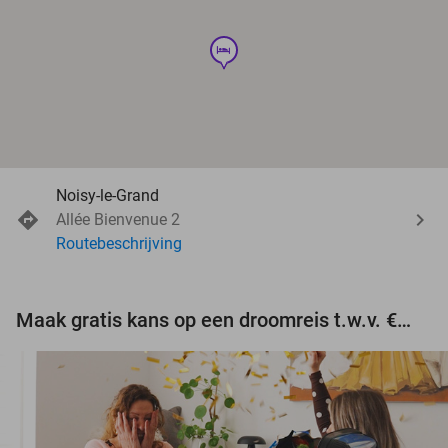
hotel
Noisy-le-Grand
Allée Bienvenue 2
Routebeschrijving
Maak gratis kans op een droomreis t.w.v. €3.000!