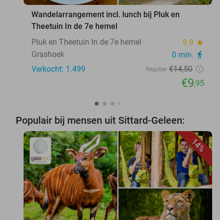
Wandelarrangement incl. lunch bij Pluk en
Theetuin In de 7e hemel
Pluk en Theetuin In de 7e hemel
9.9
star
Grashoek
0 min.
directions_walk
Verkocht: 1.499
€14
,50
Regulier
€9
,95
Populair bij mensen uit Sittard-Geleen:
14%