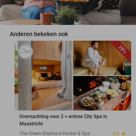
Anderen bekeken ook
28%
favorite_border
Overnachting voor 2 + entree City Spa in
Maastricht
The Green Elephant Hostel & Spa
9.0
star