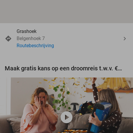
Grashoek
Belgenhoek 7
Routebeschrijving
Maak gratis kans op een droomreis t.w.v. €3.000!
play_circle