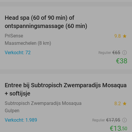
favorite_border
Head spa (60 of 90 min) of
42%
ontspanningsmassage (60 min)
PriSense
9.8
star
Maasmechelen (8 km)
Verkocht: 72
€65
Regulier
€38
favorite_border
Entree bij Subtropisch Zwemparadijs Mosaqua
25%
+ softijsje
Subtropisch Zwemparadijs Mosaqua
8.2
star
Gulpen
Verkocht: 1.989
€17
,95
Regulier
€13
,50