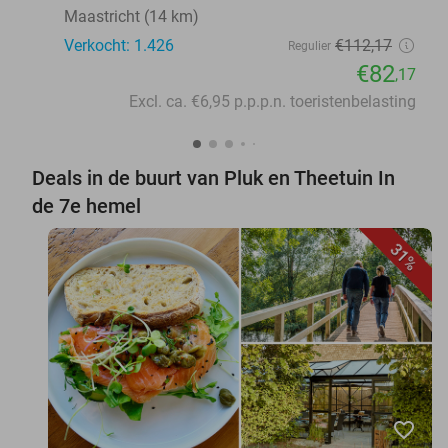
Maastricht (14 km)
Verkocht: 1.426
€112
,17
Regulier
€82
,17
Excl. ca. €6,95 p.p.p.n. toeristenbelasting
Deals in de buurt van Pluk en Theetuin In
de 7e hemel
31%
favorite_border