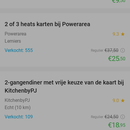
€9
,50
favorite_border
2 of 3 heats karten bij Powerarea
32%
Powerarea
9.3
star
Lemiers
Verkocht: 555
€37
,50
Regulier
€25
,50
favorite_border
2-gangendiner met vrije keuze van de kaart bij
23%
KitchenbyPJ
KitchenbyPJ
9.0
star
Echt (10 km)
Verkocht: 109
€24
,50
Regulier
€18
,95