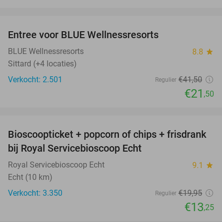
favorite_border
Entree voor BLUE Wellnessresorts
48%
BLUE Wellnessresorts
8.8
star
Sittard (+4 locaties)
Verkocht: 2.501
€41
,50
Regulier
€21
,50
favorite_border
Bioscoopticket + popcorn of chips + frisdrank
34%
bij Royal Servicebioscoop Echt
Royal Servicebioscoop Echt
9.1
star
Echt (10 km)
Verkocht: 3.350
€19
,95
Regulier
€13
,25