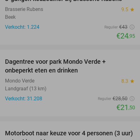
42%
Brasserie Rubens
9.5
star
Beek
Verkocht: 1.224
€43
Regulier
€24
,95
favorite_border
Dagentree voor park Mondo Verde +
25%
onbeperkt eten en drinken
Mondo Verde
8.3
star
Landgraaf (13 km)
Verkocht: 31.208
€28
,50
Regulier
€21
,50
favorite_border
Motorboot naar keuze voor 4 personen (3 uur)
31%