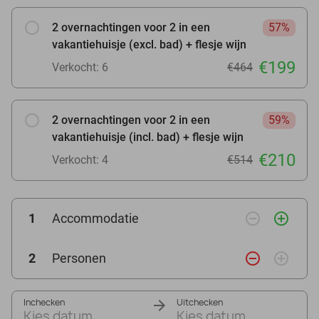
2 overnachtingen voor 2 in een
57%
vakantiehuisje (excl. bad) + flesje wijn
€199
Verkocht: 6
€464
2 overnachtingen voor 2 in een
59%
vakantiehuisje (incl. bad) + flesje wijn
€210
Verkocht: 4
€514
remove_circle_outline
add_circle_outline
1
Accommodatie
remove_circle_outline
add_circle_outline
2
Personen
Inchecken
Uitchecken
Kies datum
Kies datum