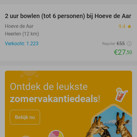
favorite_border
2 uur bowlen (tot 6 personen) bij Hoeve de Aar
50%
Hoeve de Aar
9.4
star
Heerlen (12 km)
Verkocht: 1.223
€55
Regulier
€27
,50
Ontdek de leukste
zomervakantiedeals
!
Bekijk nu