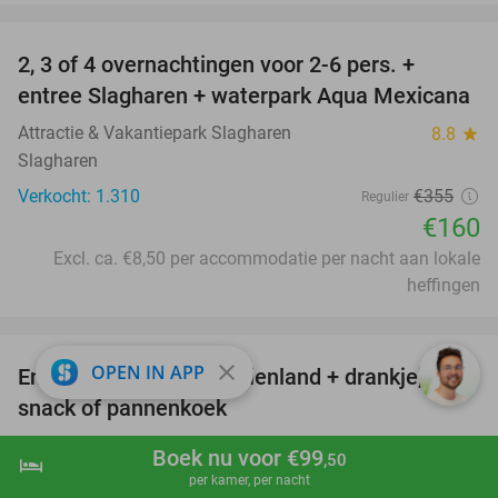
favorite_border
2, 3 of 4 overnachtingen voor 2-6 pers. +
55%
entree Slagharen + waterpark Aqua Mexicana
Attractie & Vakantiepark Slagharen
8.8
star
Slagharen
Verkocht: 1.310
€355
Regulier
€160
Excl. ca. €8,50 per accommodatie per nacht aan lokale
heffingen
favorite_border
close
OPEN IN APP
Entree voor Het Aardbeienland + drankje,
47%
snack of pannenkoek
Het Aardbeienland
7.8
star
Boek nu voor €99
,50
hotel
shopping_cart
Boek nu
navigate_next
Horst
per kamer, per nacht