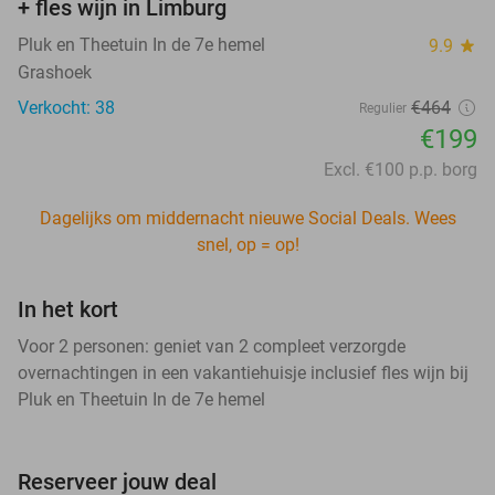
+ fles wijn in Limburg
Pluk en Theetuin In de 7e hemel
9.9
star
Grashoek
Verkocht: 38
€464
Regulier
€199
Excl. €100 p.p. borg
Dagelijks om middernacht nieuwe Social Deals. Wees
snel, op = op!
In het kort
Voor 2 personen: geniet van 2 compleet verzorgde
overnachtingen in een vakantiehuisje inclusief fles wijn bij
Pluk en Theetuin In de 7e hemel
Reserveer jouw deal