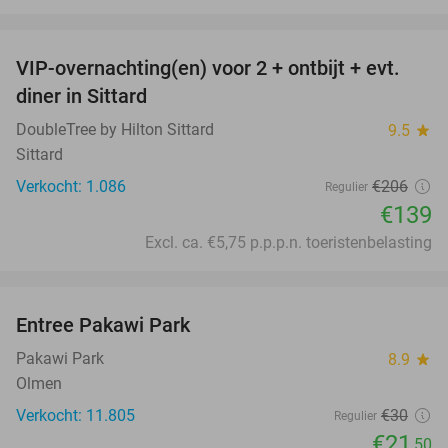
favorite_border
VIP-overnachting(en) voor 2 + ontbijt + evt.
33%
diner in Sittard
DoubleTree by Hilton Sittard
9.5
star
Sittard
Verkocht: 1.086
€206
Regulier
€139
Excl. ca. €5,75 p.p.p.n. toeristenbelasting
favorite_border
Entree Pakawi Park
28%
Pakawi Park
8.9
star
Olmen
Verkocht: 11.805
€30
Regulier
€21
,50