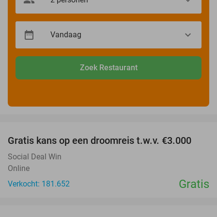
Zoek Restaurant
favorite_border
Gratis kans op een droomreis t.w.v. €3.000
Social Deal Win
Online
Gratis
Verkocht: 181.652
favorite_border