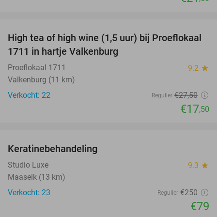
favorite_border
High tea of high wine (1,5 uur) bij Proeflokaal
36%
1711 in hartje Valkenburg
Proeflokaal 1711
9.2
star
Valkenburg (11 km)
Verkocht: 22
€27
,50
Regulier
€17
,50
favorite_border
Keratinebehandeling
68%
Studio Luxe
9.3
star
Maaseik (13 km)
Verkocht: 23
€250
Regulier
€79