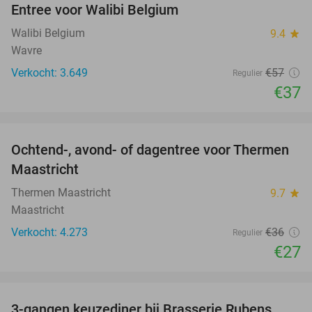
Entree voor Walibi Belgium
35%
Walibi Belgium
9.4
star
Wavre
Verkocht: 3.649
€57
Regulier
€37
favorite_border
Ochtend-, avond- of dagentree voor Thermen
25%
Maastricht
Thermen Maastricht
9.7
star
Maastricht
Verkocht: 4.273
€36
Regulier
€27
favorite_border
3-gangen keuzediner bij Brasserie Rubens