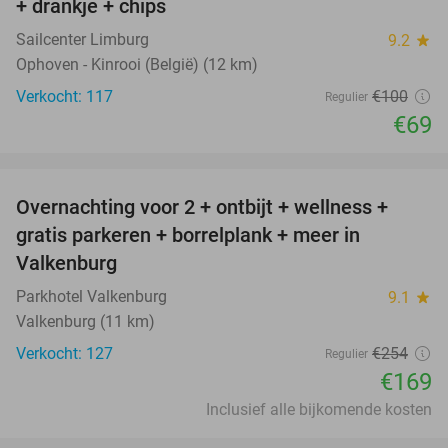
+ drankje + chips
Sailcenter Limburg
9.2
star
Ophoven - Kinrooi (België) (12 km)
Verkocht: 117
€100
Regulier
€69
favorite_border
Overnachting voor 2 + ontbijt + wellness +
33%
gratis parkeren + borrelplank + meer in
Valkenburg
Parkhotel Valkenburg
9.1
star
Valkenburg (11 km)
Verkocht: 127
€254
Regulier
€169
Inclusief alle bijkomende kosten