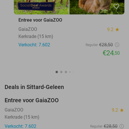
favorite_border
Entree voor GaiaZOO
GaiaZOO
9.2
star
Kerkrade (15 km)
Verkocht: 7.602
€28
,50
Regulier
€24
,50
favorite_border
Deals in Sittard-Geleen
Entree voor GaiaZOO
14%
GaiaZOO
9.2
star
Kerkrade (15 km)
Verkocht: 7.602
€28
,50
Regulier