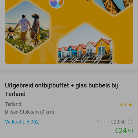
favorite_border
Uitgebreid ontbijtbuffet + glas bubbels bij
17%
Terland
Terland
9.9
star
Dilsen-Stokkem (9 km)
Verkocht: 5.062
€29
,50
Regulier
€24
,50