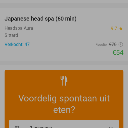
favorite_border
Japanese head spa (60 min)
23%
Headspa Aura
9.7
star
Sittard
Verkocht: 47
€70
Regulier
€54
Voordelig spontaan uit
eten?