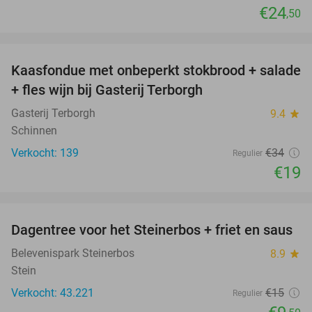
€24
,50
favorite_border
Kaasfondue met onbeperkt stokbrood + salade
44%
+ fles wijn bij Gasterij Terborgh
Gasterij Terborgh
9.4
star
Schinnen
Verkocht: 139
€34
Regulier
€19
favorite_border
Dagentree voor het Steinerbos + friet en saus
37%
Belevenispark Steinerbos
8.9
star
Stein
Verkocht: 43.221
€15
Regulier