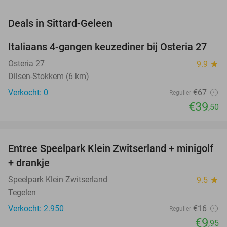
favorite_border
Deals in Sittard-Geleen
Italiaans 4-gangen keuzediner bij Osteria 27
41%
NEW
TODAY
Osteria 27
9.9
star
Dilsen-Stokkem (6 km)
Verkocht: 0
€67
Regulier
€39
,50
favorite_border
Entree Speelpark Klein Zwitserland + minigolf
38%
+ drankje
Speelpark Klein Zwitserland
9.5
star
Tegelen
Verkocht: 2.950
€16
Regulier
€9
,95