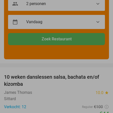
Zoek Restaurant
favorite_border
10 weken danslessen salsa, bachata en/of
56%
kizomba
James Thomas
10.0
star
Sittard
Verkocht: 12
€100
Regulier