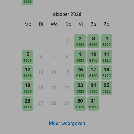
€160
oktober 2026
Ma
Di
Wo
Do
Vr
Za
Zo
2
3
4
1
€120
€130
€120
5
9
10
11
6
7
8
€150
€120
€130
€120
12
16
17
18
13
14
15
€150
€120
€130
€120
19
23
24
25
20
21
22
€150
€120
€130
€120
26
30
31
27
28
29
€150
€120
€130
Meer weergeven