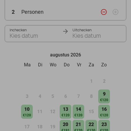
remove_circle_outline
add_circle_outline
2
Personen
Inchecken
Uitchecken
Kies datum
Kies datum
augustus 2026
Ma
Di
Wo
Do
Vr
Za
Zo
1
2
9
3
4
5
6
7
8
€120
10
13
14
16
11
12
15
€120
€120
€120
€120
20
21
22
23
17
18
19
€191
€120
€130
€120