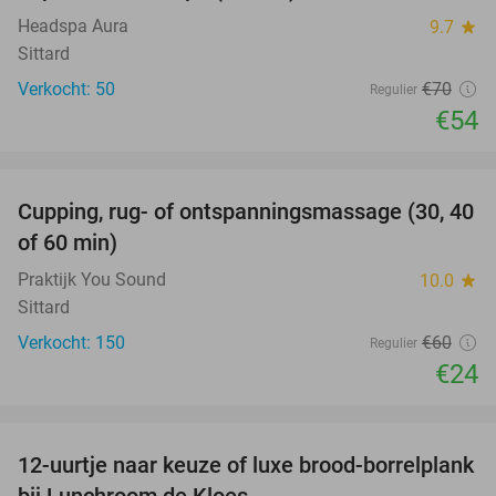
Headspa Aura
9.7
star
Sittard
Verkocht: 50
€70
Regulier
€54
favorite_border
Cupping, rug- of ontspanningsmassage (30, 40
60%
of 60 min)
Praktijk You Sound
10.0
star
Sittard
Verkocht: 150
€60
Regulier
€24
favorite_border
12-uurtje naar keuze of luxe brood-borrelplank
21%
bij Lunchroom de Kloes