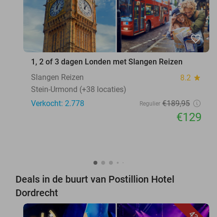
favorite_border
1, 2 of 3 dagen Londen met Slangen Reizen
Slangen Reizen
8.2
star
Stein-Urmond (+38 locaties)
Verkocht: 2.778
€189
,95
Regulier
€129
Deals in de buurt van Postillion Hotel
Dordrecht