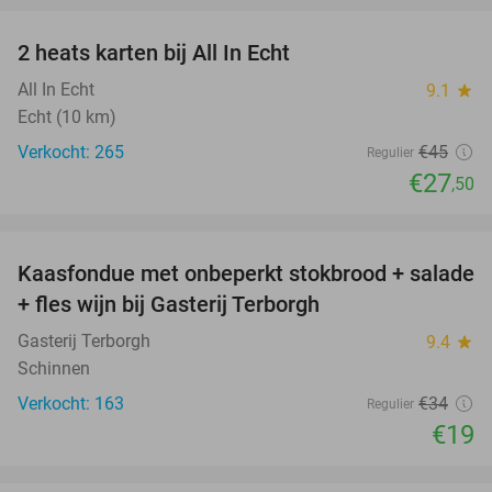
2 heats karten bij All In Echt
39%
All In Echt
9.1
star
Echt (10 km)
Verkocht: 265
€45
Regulier
€27
,50
favorite_border
Kaasfondue met onbeperkt stokbrood + salade
44%
+ fles wijn bij Gasterij Terborgh
Gasterij Terborgh
9.4
star
Schinnen
Verkocht: 163
€34
Regulier
€19