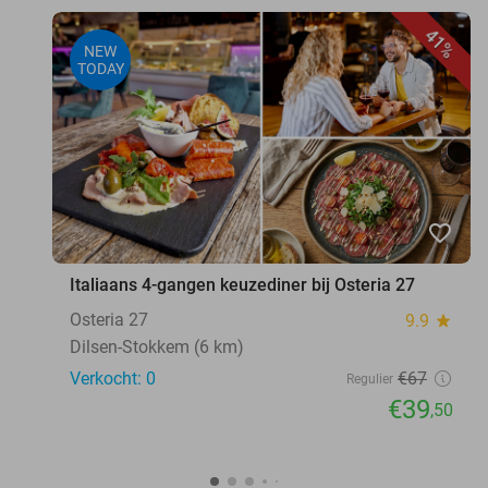
41%
NEW
TODAY
favorite_border
Italiaans 4-gangen keuzediner bij Osteria 27
Osteria 27
9.9
star
Dilsen-Stokkem (6 km)
Verkocht: 0
€67
Regulier
€39
,50