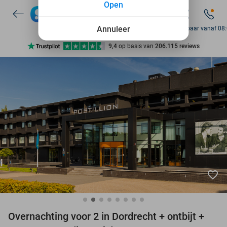
Open
7 dagen per week beschikbaar
10+ miljoen leden
Annuleer
Bereikbaar vanaf 08
9,4
op basis van
206.115 reviews
Ontdek 15.000+ deals
7 dagen per week beschikbaar
10+ miljoen leden
favorite_border
Overnachting voor 2 in Dordrecht + ontbijt +