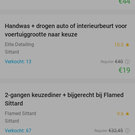
€44
favorite_border
Handwas + drogen auto of interieurbeurt voor
53%
voertuiggrootte naar keuze
Elite Detailing
10.0
star
Sittard
Verkocht: 13
€40
Regulier
€19
favorite_border
2-gangen keuzediner + bijgerecht bij Flamed
31%
Sittard
Flamed Sittard
9.6
star
Sittard
Verkocht: 67
€32
,45
Regulier