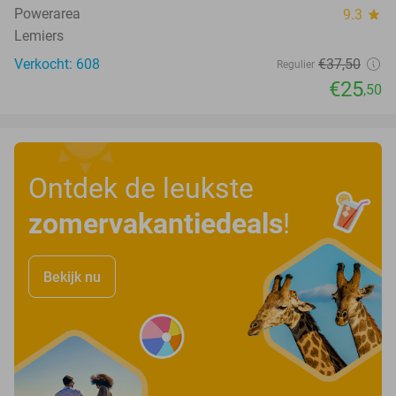
Powerarea
9.3
star
Lemiers
Verkocht: 608
€37
,50
Regulier
€25
,50
Ontdek de leukste
zomervakantiedeals
!
Bekijk nu