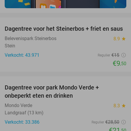
favorite_border
Dagentree voor het Steinerbos + friet en saus
37%
Belevenispark Steinerbos
8.9
star
Stein
Verkocht: 43.971
€15
Regulier
€9
,50
favorite_border
Dagentree voor park Mondo Verde +
25%
onbeperkt eten en drinken
Mondo Verde
8.3
star
Landgraaf (13 km)
Verkocht: 33.386
€28
,50
Regulier
€21
,50