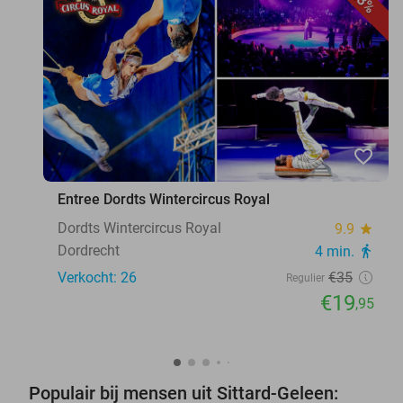
43%
favorite_border
Entree Dordts Wintercircus Royal
Dordts Wintercircus Royal
9.9
star
Dordrecht
4 min.
directions_walk
Verkocht: 26
€35
Regulier
€19
,95
Populair bij mensen uit Sittard-Geleen: