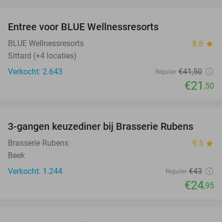
favorite_border
Entree voor BLUE Wellnessresorts
48%
BLUE Wellnessresorts
8.8
star
Sittard (+4 locaties)
Verkocht: 2.643
€41
,50
Regulier
€21
,50
favorite_border
3-gangen keuzediner bij Brasserie Rubens
42%
Brasserie Rubens
9.5
star
Beek
Verkocht: 1.244
€43
Regulier
€24
,95
favorite_border