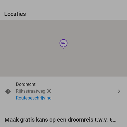
Locaties
hotel
Dordrecht
Rijksstraatweg 30
Routebeschrijving
Maak gratis kans op een droomreis t.w.v. €3.000!