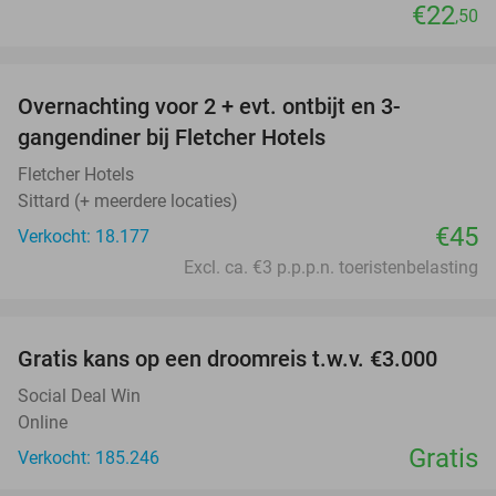
€22
,50
favorite_border
Overnachting voor 2 + evt. ontbijt en 3-
gangendiner bij Fletcher Hotels
Fletcher Hotels
Sittard (+ meerdere locaties)
€45
Verkocht: 18.177
Excl. ca. €3 p.p.p.n. toeristenbelasting
favorite_border
Gratis kans op een droomreis t.w.v. €3.000
Social Deal Win
Online
Gratis
Verkocht: 185.246
favorite_border