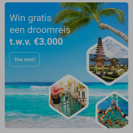
Win gratis
een droomreis
t.w.v. €3.000
Doe mee!