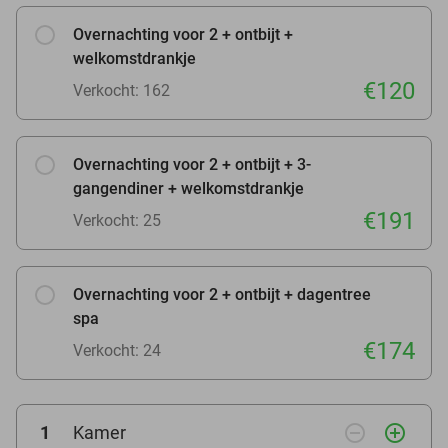
Overnachting voor 2 + ontbijt +
welkomstdrankje
€120
Verkocht: 162
Overnachting voor 2 + ontbijt + 3-
gangendiner + welkomstdrankje
€191
Verkocht: 25
Overnachting voor 2 + ontbijt + dagentree
spa
€174
Verkocht: 24
remove_circle_outline
add_circle_outline
1
Kamer