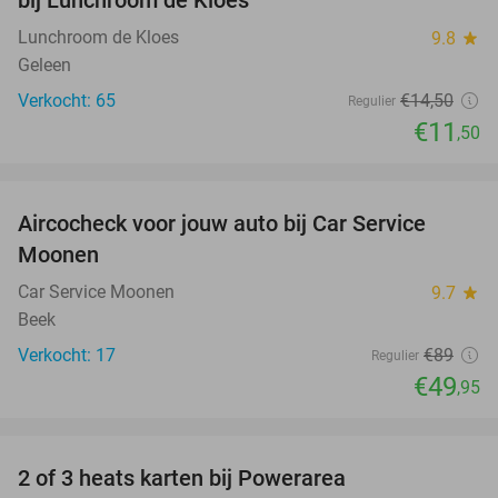
Lunchroom de Kloes
9.8
star
Geleen
Verkocht: 65
€14
,50
Regulier
€11
,50
favorite_border
Aircocheck voor jouw auto bij Car Service
44%
Moonen
Car Service Moonen
9.7
star
Beek
Verkocht: 17
€89
Regulier
€49
,95
favorite_border
2 of 3 heats karten bij Powerarea
32%