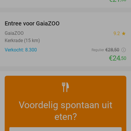
favorite_border
Entree voor GaiaZOO
14%
GaiaZOO
9.2
star
Kerkrade (15 km)
Verkocht: 8.300
€28
,50
Regulier
€24
,50
Voordelig spontaan uit
eten?