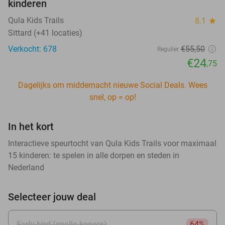
kinderen
Qula Kids Trails
8.1
star
Sittard (+41 locaties)
Verkocht: 678
€55
,50
Regulier
€24
,75
Dagelijks om middernacht nieuwe Social Deals. Wees
snel, op = op!
In het kort
Interactieve speurtocht van Qula Kids Trails voor maximaal
15 kinderen: te spelen in alle dorpen en steden in
Nederland
Selecteer jouw deal
Early bird (snelle kopers)
64%