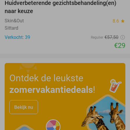
Huidverbeterende gezichtsbehandeling(en)
50%
naar keuze
Skin&Out
8.6
star
Sittard
Verkocht: 39
€57
,50
Regulier
€29
Ontdek de leukste
zomervakantiedeals
!
Bekijk nu