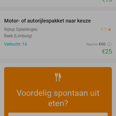
favorite_border
Motor- of autorijlespakket naar keuze
72%
Rijtop Opleidingen
7.7
star
Beek (Limburg)
Verkocht: 14
€90
Regulier
€25
Voordelig spontaan uit
eten?