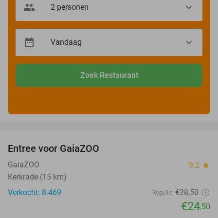
Zoek Restaurant
favorite_border
Entree voor GaiaZOO
14%
GaiaZOO
9.2
star
Kerkrade (15 km)
Verkocht: 8.469
€28
,50
Regulier
€24
,50