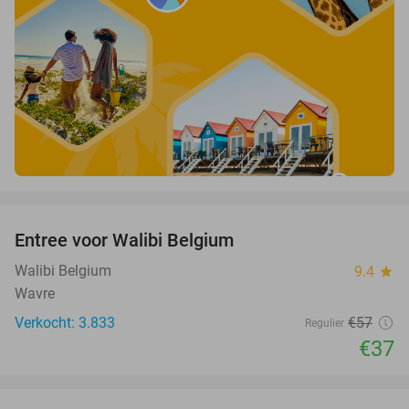
favorite_border
Entree voor Walibi Belgium
35%
Walibi Belgium
9.4
star
Wavre
Verkocht: 3.833
€57
Regulier
€37
favorite_border