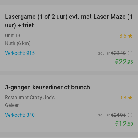
favorite_border
Lasergame (1 of 2 uur) evt. met Laser Maze (1
22%
uur) + friet
Unit 13
8.6
star
Nuth (6 km)
Verkocht: 915
€29
,40
Regulier
€22
,95
favorite_border
3-gangen keuzediner of brunch
50%
Restaurant Crazy Joe's
9.8
star
Geleen
Verkocht: 340
€24
,95
Regulier
€12
,50
favorite_border