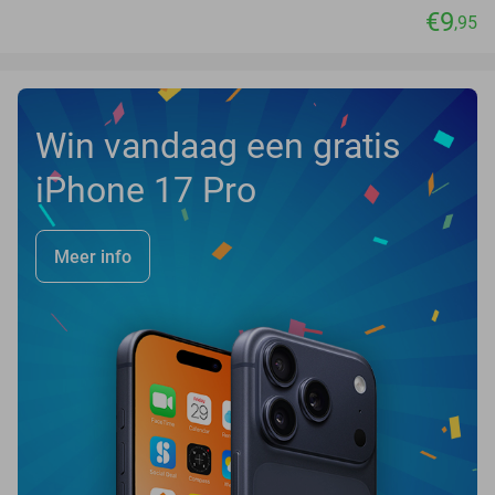
€9
,95
Win vandaag een gratis
iPhone 17 Pro
Meer info