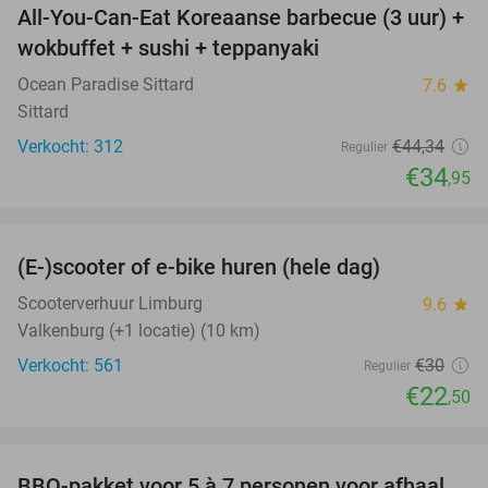
All-You-Can-Eat Koreaanse barbecue (3 uur) +
21%
wokbuffet + sushi + teppanyaki
Ocean Paradise Sittard
7.6
star
Sittard
Verkocht: 312
€44
,34
Regulier
€34
,95
favorite_border
(E-)scooter of e-bike huren (hele dag)
25%
Scooterverhuur Limburg
9.6
star
Valkenburg (+1 locatie) (10 km)
Verkocht: 561
€30
Regulier
€22
,50
favorite_border
BBQ-pakket voor 5 à 7 personen voor afhaal