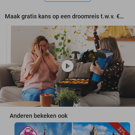
Maak gratis kans op een droomreis t.w.v. €3.000!
play_circle
Anderen bekeken ook
32%