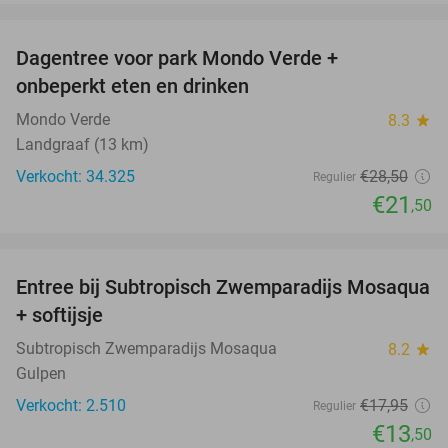
favorite_border
Dagentree voor park Mondo Verde +
25%
onbeperkt eten en drinken
Mondo Verde
8.3
star
Landgraaf (13 km)
Verkocht: 34.325
€28
,50
Regulier
€21
,50
favorite_border
Entree bij Subtropisch Zwemparadijs Mosaqua
25%
+ softijsje
Subtropisch Zwemparadijs Mosaqua
8.2
star
Gulpen
Verkocht: 2.510
€17
,95
Regulier
€13
,50