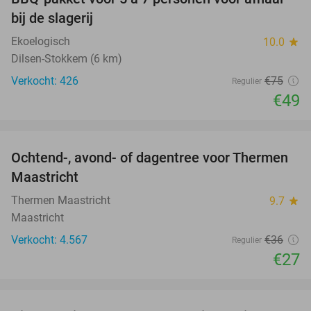
35%
bij de slagerij
Ekoelogisch
10.0
star
Dilsen-Stokkem (6 km)
Verkocht: 426
€75
Regulier
€49
favorite_border
Ochtend-, avond- of dagentree voor Thermen
25%
Maastricht
Thermen Maastricht
9.7
star
Maastricht
Verkocht: 4.567
€36
Regulier
€27
favorite_border