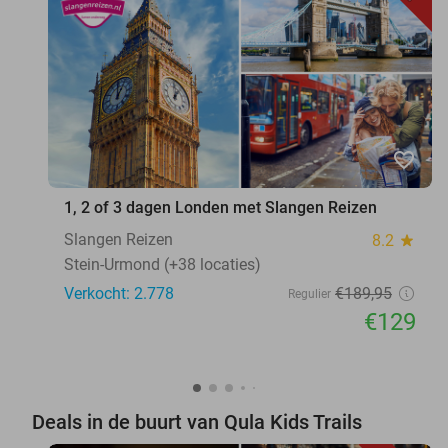
favorite_border
1, 2 of 3 dagen Londen met Slangen Reizen
Slangen Reizen
8.2
star
Stein-Urmond (+38 locaties)
Verkocht: 2.778
€189
,95
Regulier
€129
Deals in de buurt van Qula Kids Trails