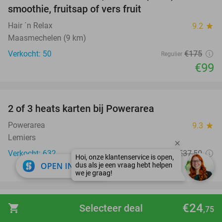
smoothie, fruitsap of vers fruit
Hair ´n Relax
9.2
star
Maasmechelen (9 km)
Verkocht: 50
€175
Regulier
€99
favorite_border
2 of 3 heats karten bij Powerarea
32%
Powerarea
9.3
star
Lemiers
Verkocht: 632
€37
,50
Regulier
close
€25
OPEN IN APP
,50
favorite_border
€24
VIP-overnachting(en) voor 2 + ontbijt + evt.
shopping_cart
Selecteer deal
33%
,75
diner in Sittard