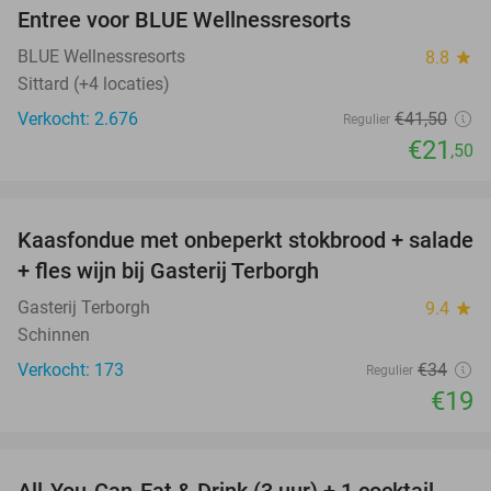
Entree voor BLUE Wellnessresorts
48%
BLUE Wellnessresorts
8.8
star
Sittard (+4 locaties)
Verkocht: 2.676
€41
,50
Regulier
€21
,50
favorite_border
Kaasfondue met onbeperkt stokbrood + salade
44%
+ fles wijn bij Gasterij Terborgh
Gasterij Terborgh
9.4
star
Schinnen
Verkocht: 173
€34
Regulier
€19
favorite_border
All-You-Can-Eat & Drink (3 uur) + 1 cocktail