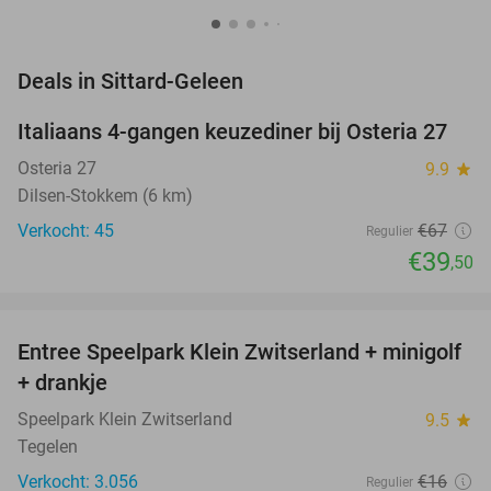
favorite_border
Deals in Sittard-Geleen
Italiaans 4-gangen keuzediner bij Osteria 27
41%
NEW
TODAY
Osteria 27
9.9
star
Dilsen-Stokkem (6 km)
Verkocht: 45
€67
Regulier
€39
,50
favorite_border
Entree Speelpark Klein Zwitserland + minigolf
38%
+ drankje
Speelpark Klein Zwitserland
9.5
star
Tegelen
Verkocht: 3.056
€16
Regulier