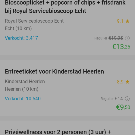
Bioscoopticket + popcorn of chips + frisdrank
34%
bij Royal Servicebioscoop Echt
Royal Servicebioscoop Echt
9.1
star
Echt (10 km)
Verkocht: 3.417
€19
,95
Regulier
€13
,25
favorite_border
Entreeticket voor Kinderstad Heerlen
32%
Kinderstad Heerlen
8.9
star
Heerlen (10 km)
Verkocht: 10.540
€14
Regulier
€9
,50
favorite_border
Privéwellness voor 2 personen (3 uur) +
43%