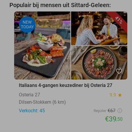
Populair bij mensen uit Sittard-Geleen:
41%
NEW
TODAY
favorite_border
Italiaans 4-gangen keuzediner bij Osteria 27
Osteria 27
9.9
star
Dilsen-Stokkem (6 km)
Verkocht: 45
€67
Regulier
€39
,50