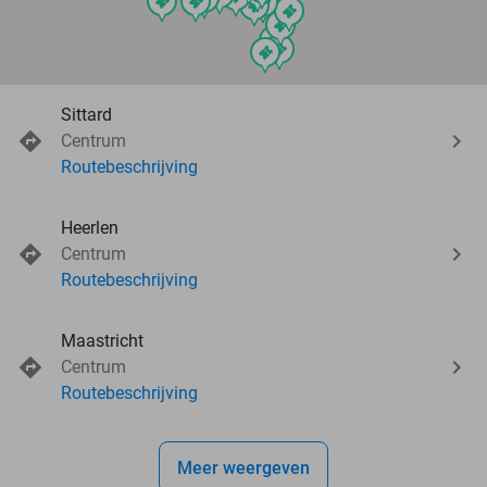
events
events
events
events
events
events
events
events
events
Sittard
Centrum
Routebeschrijving
Heerlen
Centrum
Routebeschrijving
Maastricht
Centrum
Routebeschrijving
Meer weergeven