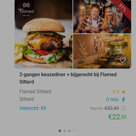
31%
favorite_border
2-gangen keuzediner + bijgerecht bij Flamed
Sittard
Flamed Sittard
9.6
star
Sittard
0 min.
directions_walk
Verkocht: 69
€32
,45
Regulier
€22
,50