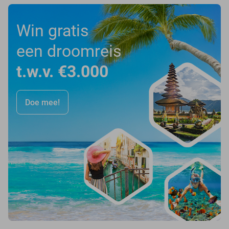
Win gratis
een droomreis
t.w.v. €3.000
Doe mee!