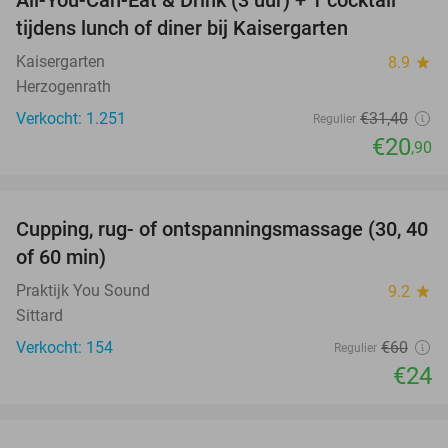
33%
tijdens lunch of diner bij Kaisergarten
Kaisergarten
8.9
star
Herzogenrath
Verkocht: 1.251
€31
,40
Regulier
€20
,90
favorite_border
Cupping, rug- of ontspanningsmassage (30, 40
60%
of 60 min)
Praktijk You Sound
9.2
star
Sittard
Verkocht: 154
€60
Regulier
€24
favorite_border