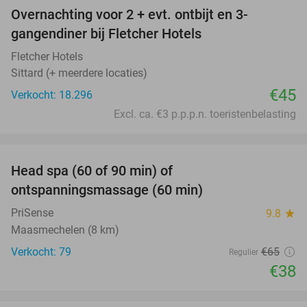
Overnachting voor 2 + evt. ontbijt en 3-
gangendiner bij Fletcher Hotels
Fletcher Hotels
Sittard (+ meerdere locaties)
€45
Verkocht: 18.296
Excl. ca. €3 p.p.p.n. toeristenbelasting
favorite_border
Head spa (60 of 90 min) of
42%
ontspanningsmassage (60 min)
PriSense
9.8
star
Maasmechelen (8 km)
Verkocht: 79
€65
Regulier
€38