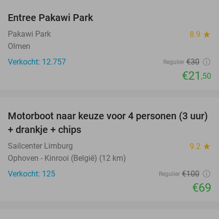
Entree Pakawi Park
28%
Pakawi Park
8.9
star
Olmen
Verkocht: 12.757
€30
Regulier
€21
,50
favorite_border
Motorboot naar keuze voor 4 personen (3 uur)
31%
+ drankje + chips
Sailcenter Limburg
9.2
star
Ophoven - Kinrooi (België) (12 km)
Verkocht: 125
€100
Regulier
€69
favorite_border