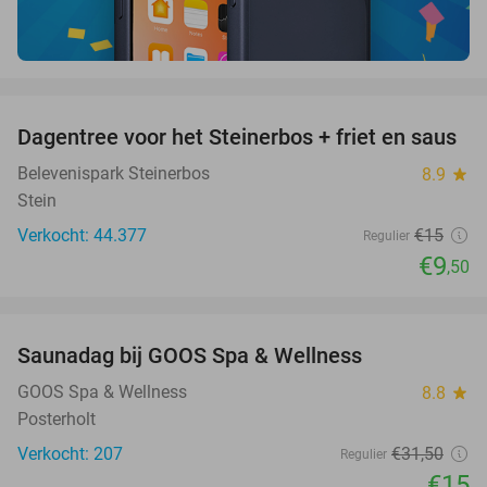
favorite_border
Dagentree voor het Steinerbos + friet en saus
37%
Belevenispark Steinerbos
8.9
star
Stein
Verkocht: 44.377
€15
Regulier
€9
,50
favorite_border
Saunadag bij GOOS Spa & Wellness
52%
GOOS Spa & Wellness
8.8
star
Posterholt
Verkocht: 207
€31
,50
Regulier
€15