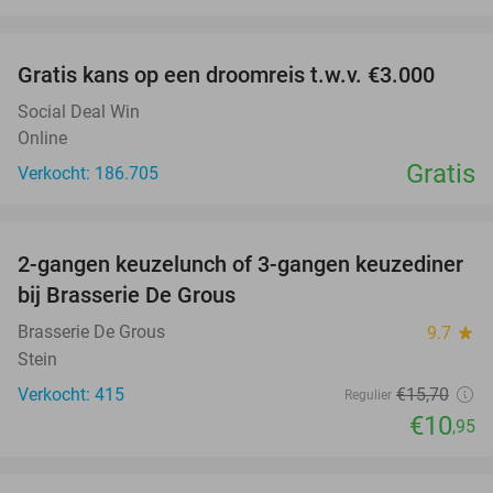
favorite_border
Gratis kans op een droomreis t.w.v. €3.000
Social Deal Win
Online
Gratis
Verkocht: 186.705
favorite_border
2-gangen keuzelunch of 3-gangen keuzediner
30%
bij Brasserie De Grous
Brasserie De Grous
9.7
star
Stein
Verkocht: 415
€15
,70
Regulier
€10
,95
favorite_border