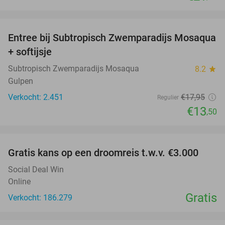
favorite_border
Entree bij Subtropisch Zwemparadijs Mosaqua
25%
+ softijsje
Subtropisch Zwemparadijs Mosaqua
8.2
star
Gulpen
Verkocht: 2.451
€17
,95
Regulier
€13
,50
favorite_border
Gratis kans op een droomreis t.w.v. €3.000
Social Deal Win
Online
Gratis
Verkocht: 186.279
favorite_border