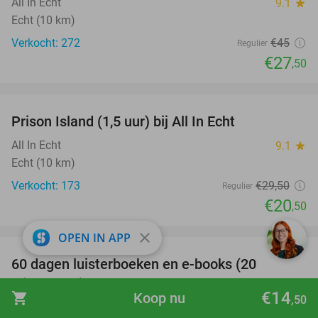
All In Echt
9.1
star
Echt (10 km)
Verkocht: 272
€45
Regulier
€27
,50
favorite_border
Prison Island (1,5 uur) bij All In Echt
31%
All In Echt
9.1
star
Echt (10 km)
Verkocht: 173
€29
,50
Regulier
€20
,50
favorite_border
close
OPEN IN APP
100%
60 dagen luisterboeken en e-books (20
luisteruren)
€14
shopping_cart
Koop nu
,50
Nextory