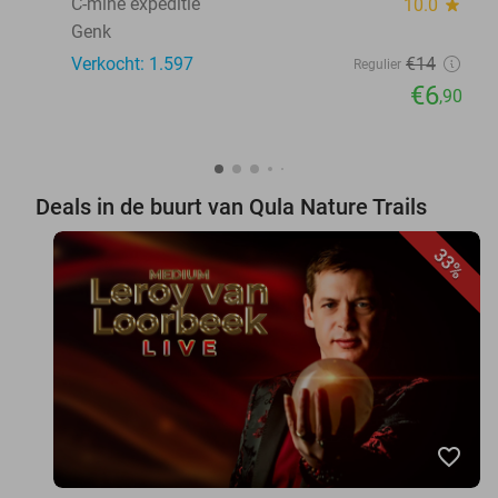
C-mine expeditie
10.0
star
Genk
Verkocht: 1.597
€14
Regulier
€6
,90
Deals in de buurt van Qula Nature Trails
33%
favorite_border