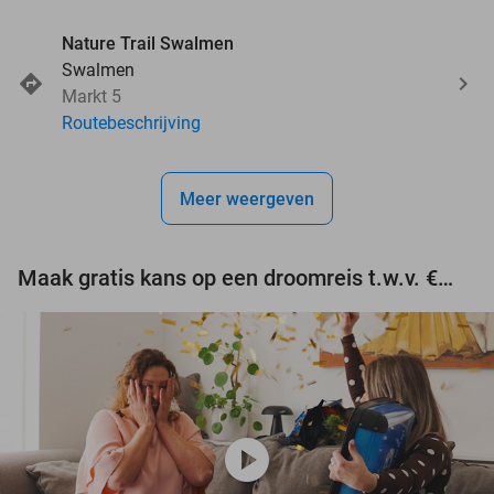
Nature Trail Swalmen
Swalmen
Markt 5
Routebeschrijving
Meer weergeven
Maak gratis kans op een droomreis t.w.v. €3.000!
play_circle