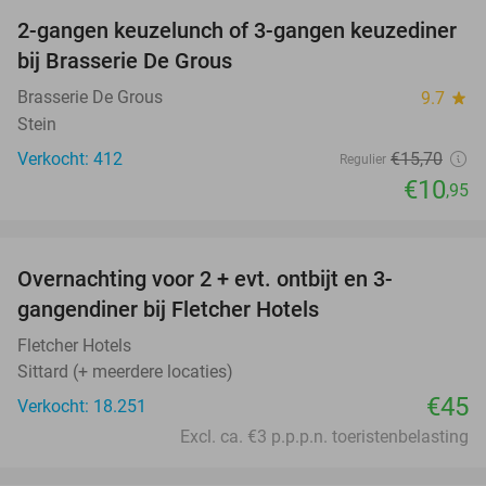
2-gangen keuzelunch of 3-gangen keuzediner
30%
bij Brasserie De Grous
Brasserie De Grous
9.7
star
Stein
Verkocht: 412
€15
,70
Regulier
€10
,95
favorite_border
Overnachting voor 2 + evt. ontbijt en 3-
gangendiner bij Fletcher Hotels
Fletcher Hotels
Sittard (+ meerdere locaties)
€45
Verkocht: 18.251
Excl. ca. €3 p.p.p.n. toeristenbelasting
favorite_border