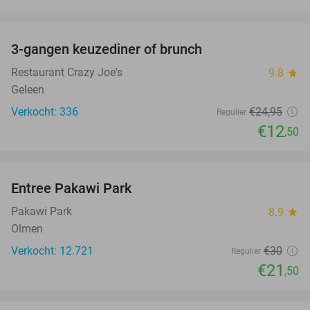
favorite_border
3-gangen keuzediner of brunch
50%
Restaurant Crazy Joe's
9.8
star
Geleen
Verkocht: 336
€24
,95
Regulier
€12
,50
favorite_border
Entree Pakawi Park
28%
Pakawi Park
8.9
star
Olmen
Verkocht: 12.721
€30
Regulier
€21
,50
favorite_border