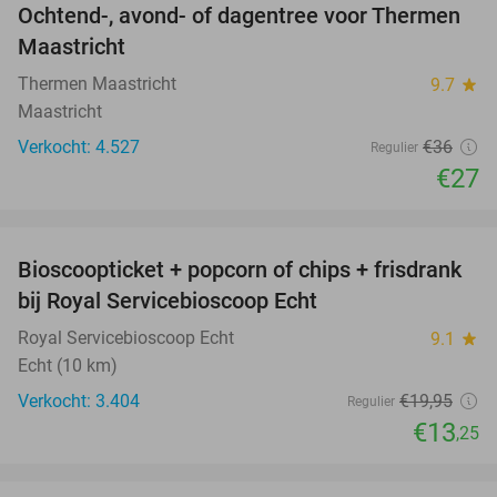
Ochtend-, avond- of dagentree voor Thermen
25%
Maastricht
Thermen Maastricht
9.7
star
Maastricht
Verkocht: 4.527
€36
Regulier
€27
favorite_border
Bioscoopticket + popcorn of chips + frisdrank
34%
bij Royal Servicebioscoop Echt
Royal Servicebioscoop Echt
9.1
star
Echt (10 km)
Verkocht: 3.404
€19
,95
Regulier
€13
,25
favorite_border