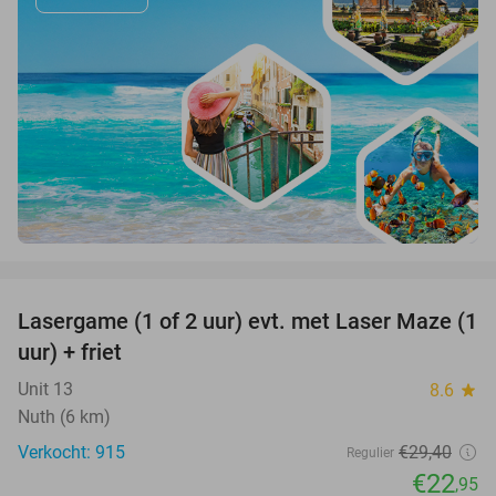
favorite_border
Lasergame (1 of 2 uur) evt. met Laser Maze (1
22%
uur) + friet
Unit 13
8.6
star
Nuth (6 km)
Verkocht: 915
€29
,40
Regulier
€22
,95