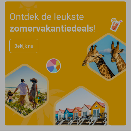
Ontdek de leukste
zomervakantiedeals
!
Bekijk nu