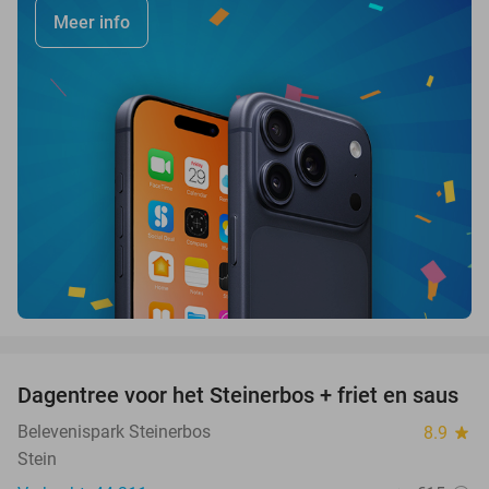
Meer info
favorite_border
Dagentree voor het Steinerbos + friet en saus
37%
Belevenispark Steinerbos
8.9
star
Stein