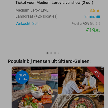
Ticket voor 'Medium Leroy Live' show (2 uur)
Medium Leroy LIVE
8.6
star
Landgraaf (+26 locaties)
2 min.
directions_car
Verkocht: 204
€29
,80
Regulier
€19
,95
Populair bij mensen uit Sittard-Geleen:
41%
NEW
TODAY