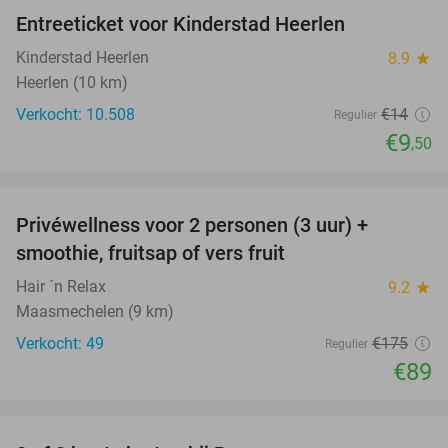
Entreeticket voor Kinderstad Heerlen
32%
Kinderstad Heerlen
8.9
star
Heerlen (10 km)
Verkocht: 10.508
€14
Regulier
€9
,50
favorite_border
Privéwellness voor 2 personen (3 uur) +
49%
smoothie, fruitsap of vers fruit
Hair ´n Relax
9.2
star
Maasmechelen (9 km)
Verkocht: 49
€175
Regulier
€89
favorite_border