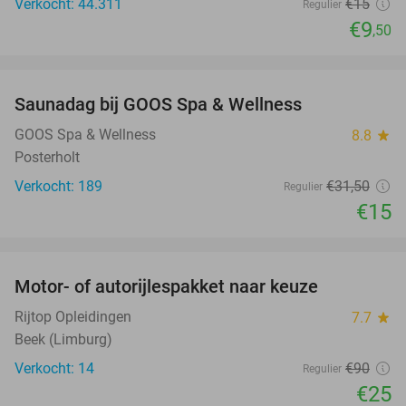
Verkocht: 44.311
€15
Regulier
€9
,50
favorite_border
Saunadag bij GOOS Spa & Wellness
52%
GOOS Spa & Wellness
8.8
star
Posterholt
Verkocht: 189
€31
,50
Regulier
€15
favorite_border
Motor- of autorijlespakket naar keuze
72%
Rijtop Opleidingen
7.7
star
Beek (Limburg)
Verkocht: 14
€90
Regulier
€25