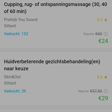
Cupping, rug- of ontspanningsmassage (30, 40
60%
of 60 min)
Praktijk You Sound
9.2
star
Sittard
Verkocht: 152
€60
Regulier
€24
favorite_border
Huidverbeterende gezichtsbehandeling(en)
50%
naar keuze
Skin&Out
8.6
star
Sittard
Verkocht: 39
€57
,50
Regulier
€29