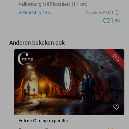
Valkenburg (+85 locaties) (11 km)
Verkocht: 5.445
€29
,50
Regulier
€21
,50
Anderen bekeken ook
51%
favorite_border
Entree C-mine expeditie