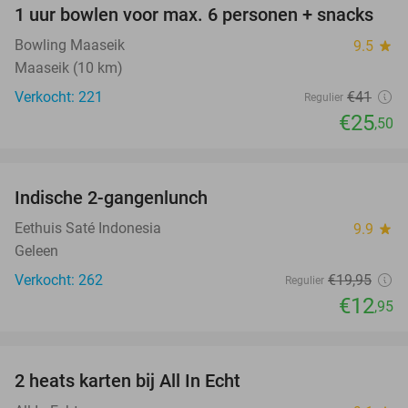
1 uur bowlen voor max. 6 personen + snacks
38%
Bowling Maaseik
9.5
star
Maaseik (10 km)
Verkocht: 221
€41
Regulier
€25
,50
favorite_border
Indische 2-gangenlunch
35%
Eethuis Saté Indonesia
9.9
star
Geleen
Verkocht: 262
€19
,95
Regulier
€12
,95
favorite_border
2 heats karten bij All In Echt
39%