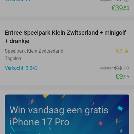
€39
,50
favorite_border
Entree Speelpark Klein Zwitserland + minigolf
38%
+ drankje
Speelpark Klein Zwitserland
9.5
star
Tegelen
Verkocht: 3.043
€16
Regulier
€9
,95
Win vandaag een gratis
iPhone 17 Pro