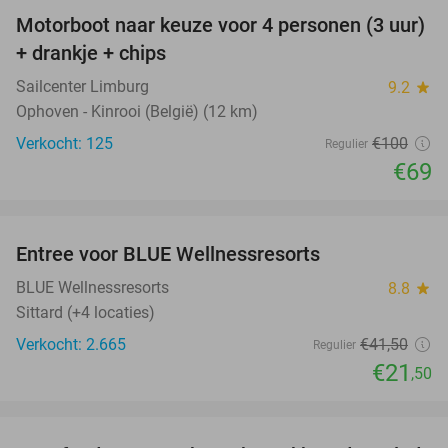
Motorboot naar keuze voor 4 personen (3 uur)
31%
+ drankje + chips
Sailcenter Limburg
9.2
star
Ophoven - Kinrooi (België) (12 km)
Verkocht: 125
€100
Regulier
€69
favorite_border
Entree voor BLUE Wellnessresorts
48%
BLUE Wellnessresorts
8.8
star
Sittard (+4 locaties)
Verkocht: 2.665
€41
,50
Regulier
€21
,50
favorite_border