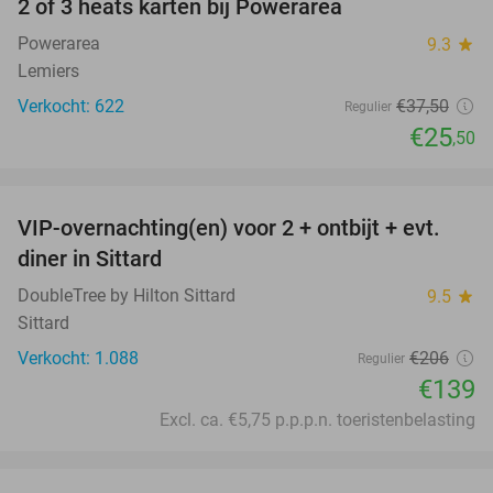
2 of 3 heats karten bij Powerarea
32%
Powerarea
9.3
star
Lemiers
Verkocht: 622
€37
,50
Regulier
€25
,50
favorite_border
VIP-overnachting(en) voor 2 + ontbijt + evt.
33%
diner in Sittard
DoubleTree by Hilton Sittard
9.5
star
Sittard
Verkocht: 1.088
€206
Regulier
€139
Excl. ca. €5,75 p.p.p.n. toeristenbelasting
favorite_border