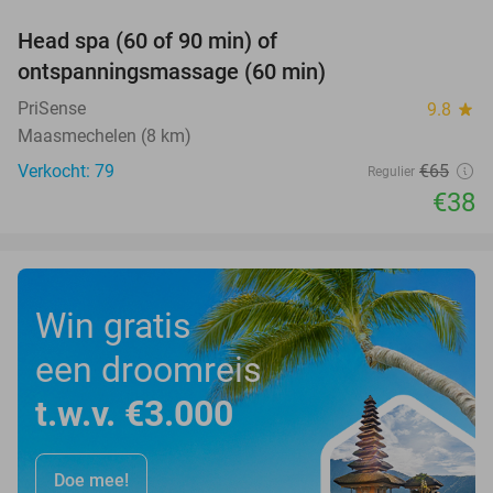
Head spa (60 of 90 min) of
42%
ontspanningsmassage (60 min)
PriSense
9.8
star
Maasmechelen (8 km)
Verkocht: 79
€65
Regulier
€38
Win gratis
een droomreis
t.w.v. €3.000
Doe mee!