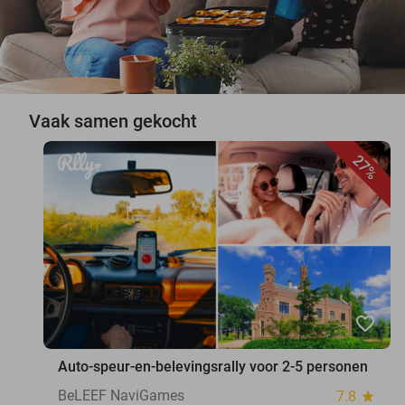
Vaak samen gekocht
27%
favorite_border
Auto-speur-en-belevingsrally voor 2-5 personen
BeLEEF NaviGames
7.8
star