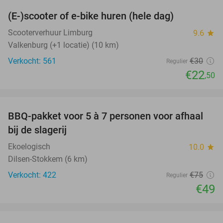
(E-)scooter of e-bike huren (hele dag)
25%
Scooterverhuur Limburg
9.6
star
Valkenburg (+1 locatie) (10 km)
Verkocht: 561
€30
Regulier
€22
,50
favorite_border
BBQ-pakket voor 5 à 7 personen voor afhaal
35%
bij de slagerij
Ekoelogisch
10.0
star
Dilsen-Stokkem (6 km)
Verkocht: 422
€75
Regulier
€49
favorite_border