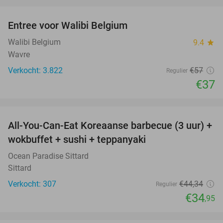
favorite_border
Entree voor Walibi Belgium
35%
Walibi Belgium
9.4
star
Wavre
Verkocht: 3.822
€57
Regulier
€37
favorite_border
All-You-Can-Eat Koreaanse barbecue (3 uur) +
21%
wokbuffet + sushi + teppanyaki
Ocean Paradise Sittard
Sittard
Verkocht: 307
€44
,34
Regulier
€34
,95
favorite_border