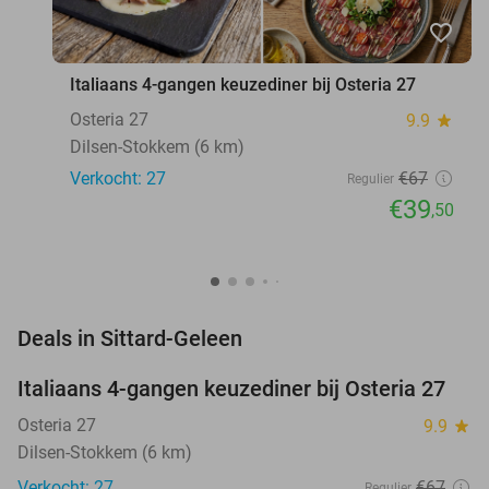
favorite_border
Italiaans 4-gangen keuzediner bij Osteria 27
Osteria 27
9.9
star
Dilsen-Stokkem (6 km)
Verkocht: 27
€67
Regulier
€39
,50
favorite_border
Deals in Sittard-Geleen
Italiaans 4-gangen keuzediner bij Osteria 27
41%
NEW
TODAY
Osteria 27
9.9
star
Dilsen-Stokkem (6 km)
Verkocht: 27
€67
Regulier