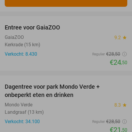
favorite_border
Entree voor GaiaZOO
14%
GaiaZOO
9.2
star
Kerkrade (15 km)
Verkocht: 8.430
€28
,50
Regulier
€24
,50
favorite_border
Dagentree voor park Mondo Verde +
25%
onbeperkt eten en drinken
Mondo Verde
8.3
star
Landgraaf (13 km)
Verkocht: 34.100
€28
,50
Regulier
€21
,50