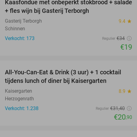
Kaasfondue met onbeperkt stokbrood + salade
44%
+ fles wijn bij Gasterij Terborgh
Gasterij Terborgh
9.4
star
Schinnen
Verkocht: 173
€34
Regulier
€19
favorite_border
All-You-Can-Eat & Drink (3 uur) + 1 cocktail
33%
tijdens lunch of diner bij Kaisergarten
Kaisergarten
8.9
star
Herzogenrath
Verkocht: 1.238
€31
,40
Regulier
€20
,90
favorite_border