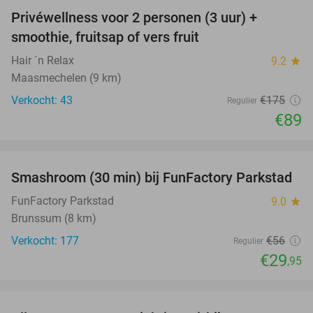
Privéwellness voor 2 personen (3 uur) +
49%
smoothie, fruitsap of vers fruit
Hair ´n Relax
9.2
star
Maasmechelen (9 km)
Verkocht: 43
€175
Regulier
€89
favorite_border
Smashroom (30 min) bij FunFactory Parkstad
47%
FunFactory Parkstad
9.0
star
Brunssum (8 km)
Verkocht: 177
€56
Regulier
€29
,95
favorite_border