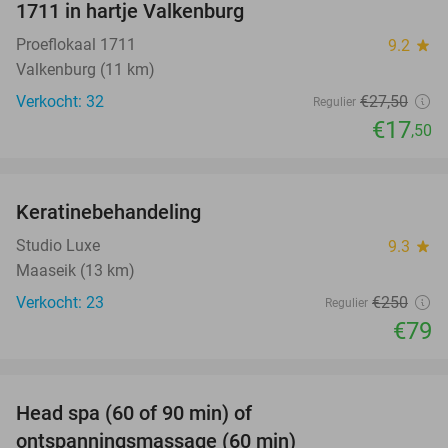
1711 in hartje Valkenburg
Proeflokaal 1711
9.2
star
Valkenburg (11 km)
Verkocht: 32
€27
,50
Regulier
€17
,50
favorite_border
Keratinebehandeling
68%
Studio Luxe
9.3
star
Maaseik (13 km)
Verkocht: 23
€250
Regulier
€79
favorite_border
Head spa (60 of 90 min) of
42%
ontspanningsmassage (60 min)