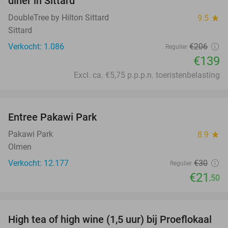
diner in Sittard
DoubleTree by Hilton Sittard
9.5
star
Sittard
Verkocht: 1.086
€206
Regulier
€139
Excl. ca. €5,75 p.p.p.n. toeristenbelasting
favorite_border
Entree Pakawi Park
28%
Pakawi Park
8.9
star
Olmen
Verkocht: 12.177
€30
Regulier
€21
,50
favorite_border
High tea of high wine (1,5 uur) bij Proeflokaal
36%