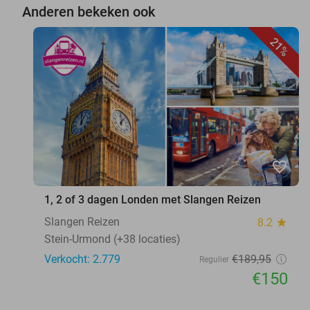
Anderen bekeken ook
21%
favorite_border
1, 2 of 3 dagen Londen met Slangen Reizen
Slangen Reizen
8.2
star
Stein-Urmond (+38 locaties)
Verkocht: 2.779
€189
,95
Regulier
€150