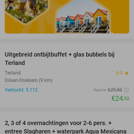
favorite_border
Uitgebreid ontbijtbuffet + glas bubbels bij
17%
Terland
Terland
9.9
star
Dilsen-Stokkem (9 km)
Verkocht: 5.112
€29
,50
Regulier
€24
,50
favorite_border
2, 3 of 4 overnachtingen voor 2-6 pers. +
55%
entree Slagharen + waterpark Aqua Mexicana