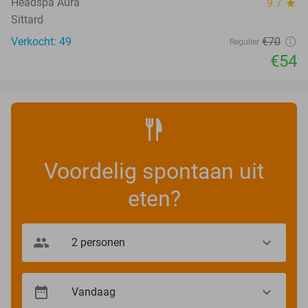
Headspa Aura
9.7
star
Sittard
Verkocht: 49
€70
Regulier
€54
Voordelig spontaan uit
eten?