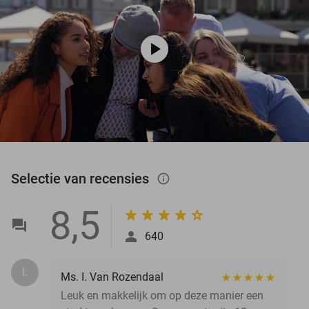
play_circle
Selectie van recensies
info_outlined
8,5
640
I.
Ms. I. Van Rozendaal
Leuk en makkelijk om op deze manier een