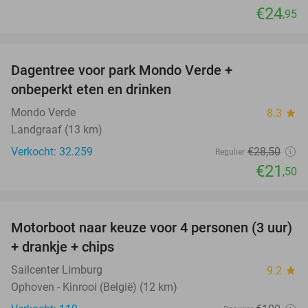
€24
,95
favorite_border
Dagentree voor park Mondo Verde +
25%
onbeperkt eten en drinken
Mondo Verde
8.3
star
Landgraaf (13 km)
Verkocht: 32.259
€28
,50
Regulier
€21
,50
favorite_border
Motorboot naar keuze voor 4 personen (3 uur)
31%
+ drankje + chips
Sailcenter Limburg
9.2
star
Ophoven - Kinrooi (België) (12 km)