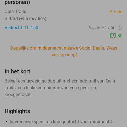
personen)
Qula Trails
8.5
star
Sittard (+56 locaties)
Verkocht: 10.150
€17
,50
Regulier
€9
,50
Dagelijks om middernacht nieuwe Social Deals. Wees
snel, op = op!
In het kort
Beleef een geweldige dag uit met een pub trail van Qula
Trails: een leuke combinatie van een speur- en
kroegentocht
Highlights
Interactieve speur- en kroegentocht voor minimaal 4