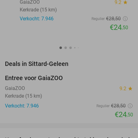
GaiaZOO
9.2
star
Kerkrade (15 km)
Verkocht: 7.946
€28
,50
Regulier
€24
,50
favorite_border
Deals in Sittard-Geleen
Entree voor GaiaZOO
14%
GaiaZOO
9.2
star
Kerkrade (15 km)
Verkocht: 7.946
€28
,50
Regulier
€24
,50
favorite_border