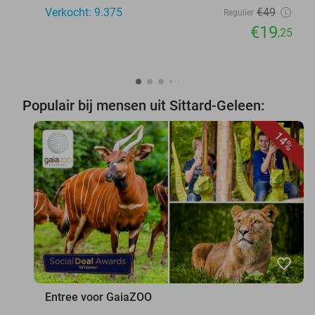
Verkocht: 9.375
€49
Regulier
€19
,25
Populair bij mensen uit Sittard-Geleen:
14%
favorite_border
Entree voor GaiaZOO