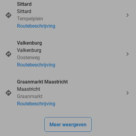
Sittard
events
events
Sittard
Tempelplein
Routebeschrijving
Valkenburg
Valkenburg
Oosterweg
Routebeschrijving
Graanmarkt Maastricht
Maastricht
Graanmarkt
Routebeschrijving
Meer weergeven