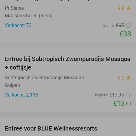
PriSense
9.8
star
Maasmechelen (8 km)
Verkocht: 73
€65
Regulier
€38
favorite_border
Entree bij Subtropisch Zwemparadijs Mosaqua
25%
+ softijsje
Subtropisch Zwemparadijs Mosaqua
8.2
star
Gulpen
Verkocht: 2.115
€17
,95
Regulier
€13
,50
favorite_border
Entree voor BLUE Wellnessresorts
48%