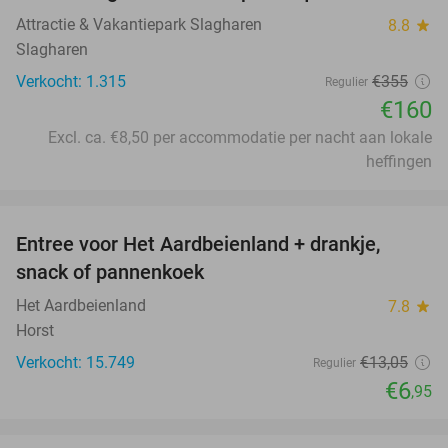
Attractie & Vakantiepark Slagharen
8.8
star
Slagharen
Verkocht: 1.315
€355
Regulier
€160
Excl. ca. €8,50 per accommodatie per nacht aan lokale
heffingen
favorite_border
Entree voor Het Aardbeienland + drankje,
47%
snack of pannenkoek
Het Aardbeienland
7.8
star
Horst
Verkocht: 15.749
€13
,05
Regulier
€6
,95
favorite_border