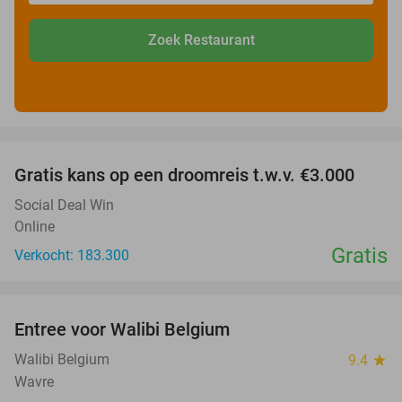
Zoek Restaurant
favorite_border
Gratis kans op een droomreis t.w.v. €3.000
Social Deal Win
Online
Gratis
Verkocht: 183.300
favorite_border
Entree voor Walibi Belgium
35%
Walibi Belgium
9.4
star
Wavre