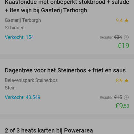
Kaasfondue met onbeperkt stokbrood + salade
44%
+ fles wijn bij Gasterij Terborgh
Gasterij Terborgh
9.4
star
Schinnen
Verkocht: 154
€34
Regulier
€19
favorite_border
Dagentree voor het Steinerbos + friet en saus
37%
Belevenispark Steinerbos
8.9
star
Stein
Verkocht: 43.549
€15
Regulier
€9
,50
favorite_border
2 of 3 heats karten bij Powerarea
32%