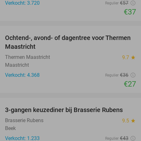
Verkocht: 3.720
€57
Regulier
€37
favorite_border
Ochtend-, avond- of dagentree voor Thermen
25%
Maastricht
Thermen Maastricht
9.7
star
Maastricht
Verkocht: 4.368
€36
Regulier
€27
favorite_border
3-gangen keuzediner bij Brasserie Rubens
42%
Brasserie Rubens
9.5
star
Beek
Verkocht: 1.233
€43
Regulier