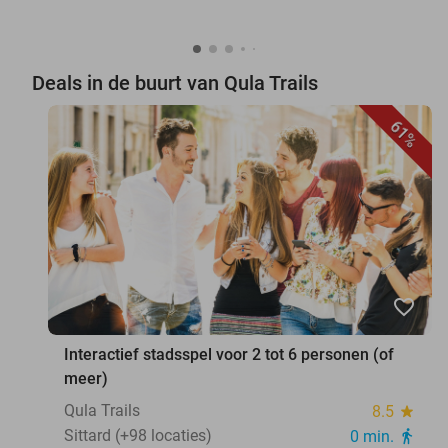
Deals in de buurt van Qula Trails
61%
favorite_border
Interactief stadsspel voor 2 tot 6 personen (of
meer)
Qula Trails
8.5
star
Sittard (+98 locaties)
0 min.
directions_walk