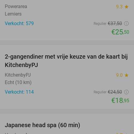
Powerarea
9.3
star
Lemiers
Verkocht: 579
€37
,50
Regulier
€25
,50
favorite_border
2-gangendiner met vrije keuze van de kaart bij
23%
KitchenbyPJ
KitchenbyPJ
9.0
star
Echt (10 km)
Verkocht: 114
€24
,50
Regulier
€18
,95
favorite_border
Japanese head spa (60 min)
23%