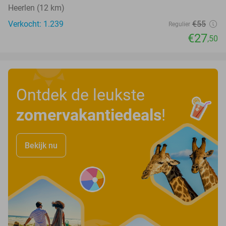
Heerlen (12 km)
Verkocht: 1.239
€55
Regulier
€27
,50
Ontdek de leukste
zomervakantiedeals
!
Bekijk nu