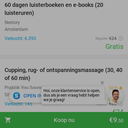
100%
60 dagen luisterboeken en e-books (20
luisteruren)
Nextory
Amsterdam
Verkocht: 6.393
€24
Regulier
Gratis
favorite_border
Cupping, rug- of ontspanningsmassage (30, 40
60%
of 60 min)
Praktijk You Sound
10.0
star
Sittard
close
OPEN IN APP
Verkocht: 145
€60
Regulier
€24
€9
shopping_cart
Koop nu
,50