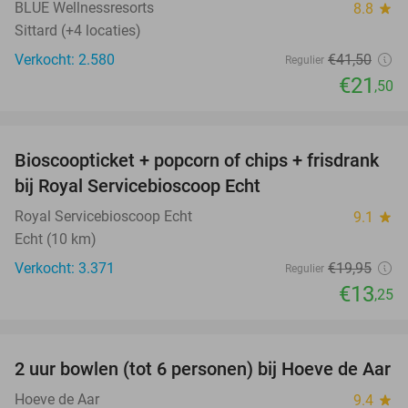
BLUE Wellnessresorts
8.8
star
Sittard (+4 locaties)
Verkocht: 2.580
€41
,50
Regulier
€21
,50
favorite_border
Bioscoopticket + popcorn of chips + frisdrank
34%
bij Royal Servicebioscoop Echt
Royal Servicebioscoop Echt
9.1
star
Echt (10 km)
Verkocht: 3.371
€19
,95
Regulier
€13
,25
favorite_border
2 uur bowlen (tot 6 personen) bij Hoeve de Aar
50%
Hoeve de Aar
9.4
star