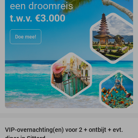
een droomreis
t.w.v. €3.000
Doe mee!
favorite_border
VIP-overnachting(en) voor 2 + ontbijt + evt.
33%