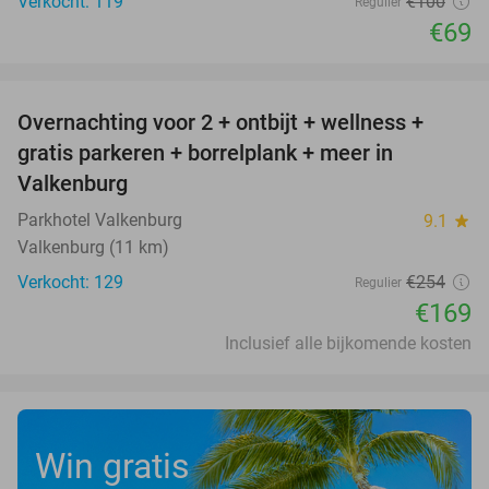
Verkocht: 119
€100
Regulier
€69
favorite_border
Overnachting voor 2 + ontbijt + wellness +
33%
gratis parkeren + borrelplank + meer in
Valkenburg
Parkhotel Valkenburg
9.1
star
Valkenburg (11 km)
Verkocht: 129
€254
Regulier
€169
Inclusief alle bijkomende kosten
Win gratis