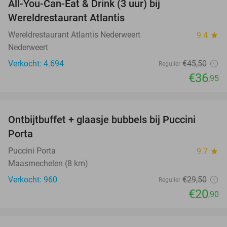
All-You-Can-Eat & Drink (3 uur) bij
19%
Wereldrestaurant Atlantis
Wereldrestaurant Atlantis Nederweert
9.4
star
Nederweert
Verkocht: 4.694
€45
,50
Regulier
€36
,95
favorite_border
Ontbijtbuffet + glaasje bubbels bij Puccini
29%
Porta
Puccini Porta
9.7
star
Maasmechelen (8 km)
Verkocht: 960
€29
,50
Regulier
€20
,90
favorite_border