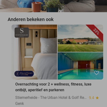
Anderen bekeken ook
33%
favorite_border
Overnachting voor 2 + wellness, fitness, luxe
ontbijt, aperitief en parkeren
Stiemerheide - The Urban Hotel & Golf Retreat 4 * Superior
9.4
star
Genk