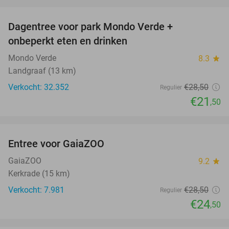
favorite_border
Dagentree voor park Mondo Verde +
25%
onbeperkt eten en drinken
Mondo Verde
8.3
star
Landgraaf (13 km)
Verkocht: 32.352
€28
,50
Regulier
€21
,50
favorite_border
Entree voor GaiaZOO
14%
GaiaZOO
9.2
star
Kerkrade (15 km)
Verkocht: 7.981
€28
,50
Regulier
€24
,50
favorite_border