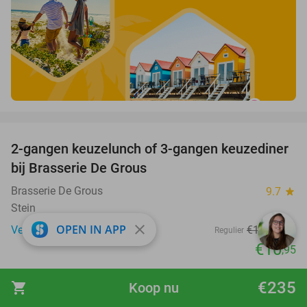
favorite_border
2-gangen keuzelunch of 3-gangen keuzediner
30%
bij Brasserie De Grous
Brasserie De Grous
9.7
star
Stein
close
OPEN IN APP
Verkocht: 388
€15
,70
Regulier
€10
,95
favorite_border
€235
shopping_cart
Koop nu
Laser Maze + X-Cube Escape Room + friet