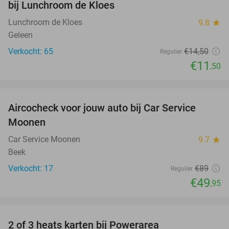
bij Lunchroom de Kloes
Lunchroom de Kloes
9.8
star
Geleen
Verkocht: 65
€14
,50
Regulier
€11
,50
favorite_border
Aircocheck voor jouw auto bij Car Service
44%
Moonen
Car Service Moonen
9.7
star
Beek
Verkocht: 17
€89
Regulier
€49
,95
favorite_border
2 of 3 heats karten bij Powerarea
32%