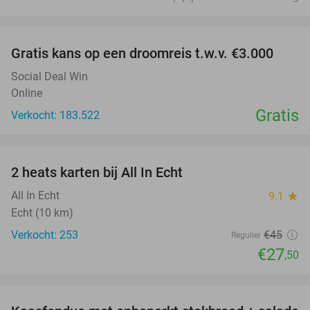
favorite_border
Gratis kans op een droomreis t.w.v. €3.000
Social Deal Win
Online
Gratis
Verkocht: 183.522
favorite_border
2 heats karten bij All In Echt
39%
All In Echt
9.1
star
Echt (10 km)
Verkocht: 253
€45
Regulier
€27
,50
favorite_border