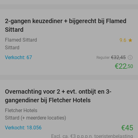
favorite_border
2-gangen keuzediner + bijgerecht bij Flamed
31%
Sittard
Flamed Sittard
9.6
star
Sittard
Verkocht: 67
€32
,45
Regulier
€22
,50
favorite_border
Overnachting voor 2 + evt. ontbijt en 3-
gangendiner bij Fletcher Hotels
Fletcher Hotels
Sittard (+ meerdere locaties)
€45
Verkocht: 18.056
Excl. ca. €3 p.p.p.n. toeristenbelasting