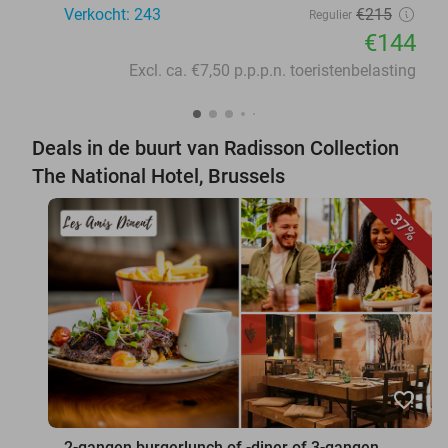
Verkocht: 243
€215
Regulier
€144
Excl. ca. €7,50 p.p.p.n. toeristenbelasting
Deals in de buurt van Radisson Collection
The National Hotel, Brussels
37%
favorite_border
2-gangen burgerlunch of -diner of 3-gangen