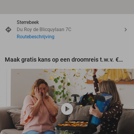
Sterrebeek
Du Roy de Blicquylaan 7C
Routebeschrijving
Maak gratis kans op een droomreis t.w.v. €3.000!
play_circle