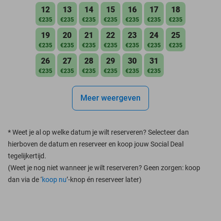
12
13
14
15
16
17
18
€235
€235
€235
€235
€235
€235
€235
19
20
21
22
23
24
25
€235
€235
€235
€235
€235
€235
€235
26
27
28
29
30
31
€235
€235
€235
€235
€235
€235
Meer weergeven
*
Weet je al op welke datum je wilt reserveren? Selecteer dan
hierboven de datum en reserveer en koop jouw Social Deal
tegelijkertijd.
(Weet je nog niet wanneer je wilt reserveren? Geen zorgen: koop
dan via de ‘
koop nu
’-knop én reserveer later)