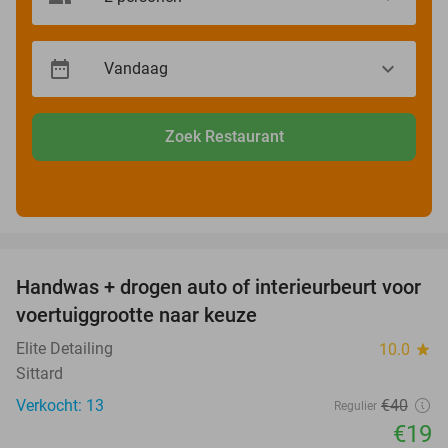
Zoek Restaurant
favorite_border
Handwas + drogen auto of interieurbeurt voor
53%
voertuiggrootte naar keuze
Elite Detailing
10.0
star
Sittard
Verkocht: 13
€40
Regulier
€19