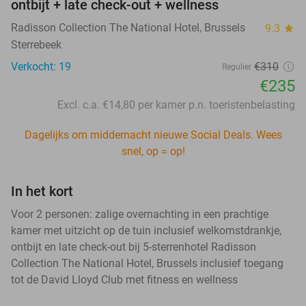
ontbijt + late check-out + wellness
Radisson Collection The National Hotel, Brussels
9.3
star
Sterrebeek
Verkocht: 19
€310
Regulier
€235
Excl. c.a. €14,80 per kamer p.n. toeristenbelasting
Dagelijks om middernacht nieuwe Social Deals. Wees
snel, op = op!
In het kort
Voor 2 personen: zalige overnachting in een prachtige
kamer met uitzicht op de tuin inclusief welkomstdrankje,
ontbijt en late check-out bij 5-sterrenhotel Radisson
Collection The National Hotel, Brussels inclusief toegang
tot de David Lloyd Club met fitness en wellness