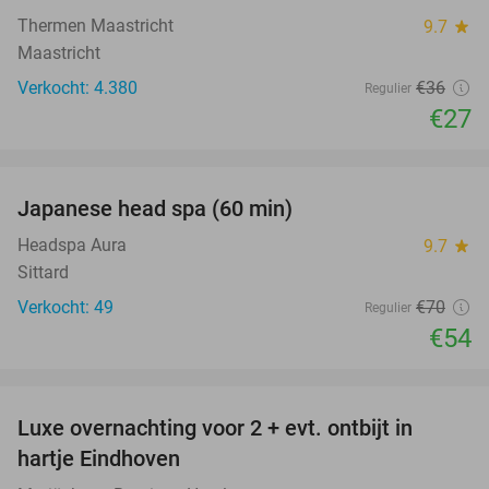
Thermen Maastricht
9.7
star
Maastricht
Verkocht: 4.380
€36
Regulier
€27
favorite_border
Japanese head spa (60 min)
23%
Headspa Aura
9.7
star
Sittard
Verkocht: 49
€70
Regulier
€54
favorite_border
Luxe overnachting voor 2 + evt. ontbijt in
14%
hartje Eindhoven