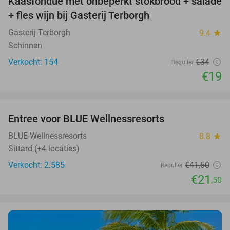
Kaasfondue met onbeperkt stokbrood + salade
44%
+ fles wijn bij Gasterij Terborgh
Gasterij Terborgh
9.4
star
Schinnen
Verkocht: 154
€34
Regulier
€19
favorite_border
Entree voor BLUE Wellnessresorts
48%
BLUE Wellnessresorts
8.8
star
Sittard (+4 locaties)
Verkocht: 2.585
€41
,50
Regulier
€21
,50