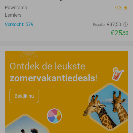
Powerarea
9.3
star
Lemiers
Verkocht: 579
€37
,50
Regulier
€25
,50
Ontdek de leukste
zomervakantiedeals
!
Bekijk nu