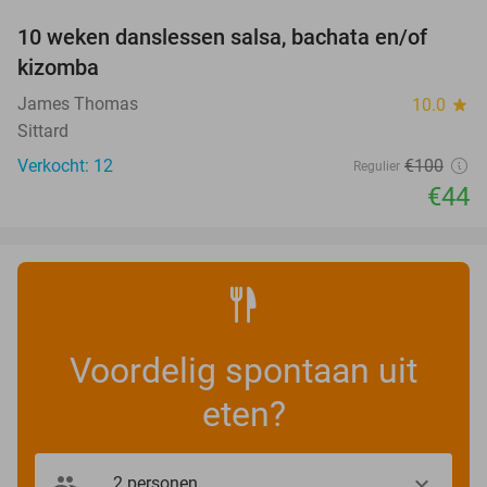
10 weken danslessen salsa, bachata en/of
56%
kizomba
James Thomas
10.0
star
Sittard
Verkocht: 12
€100
Regulier
€44
Voordelig spontaan uit
eten?