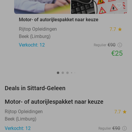
favorite_border
Motor- of autorijlespakket naar keuze
Rijtop Opleidingen
7.7
star
Beek (Limburg)
Verkocht: 12
€90
Regulier
€25
favorite_border
Deals in Sittard-Geleen
Motor- of autorijlespakket naar keuze
72%
Rijtop Opleidingen
7.7
star
Beek (Limburg)
Verkocht: 12
€90
Regulier