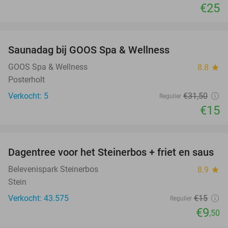
€25
favorite_border
Saunadag bij GOOS Spa & Wellness
52%
NEW
TODAY
GOOS Spa & Wellness
8.8
star
Posterholt
Verkocht: 5
€31
,50
Regulier
€15
favorite_border
Dagentree voor het Steinerbos + friet en saus
37%
Belevenispark Steinerbos
8.9
star
Stein
Verkocht: 43.575
€15
Regulier
€9
,50