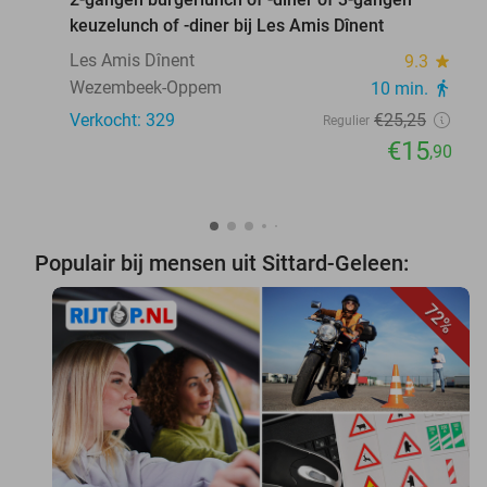
keuzelunch of -diner bij Les Amis Dînent
Les Amis Dînent
9.3
star
Wezembeek-Oppem
10 min.
directions_walk
Verkocht: 329
€25
,25
Regulier
€15
,90
Populair bij mensen uit Sittard-Geleen:
72%