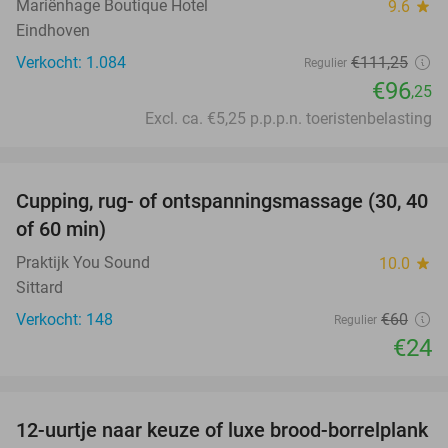
Mariënhage Boutique Hotel
9.6
star
Eindhoven
Verkocht: 1.084
€111
,25
Regulier
€96
,25
Excl. ca. €5,25 p.p.p.n. toeristenbelasting
favorite_border
Cupping, rug- of ontspanningsmassage (30, 40
60%
of 60 min)
Praktijk You Sound
10.0
star
Sittard
Verkocht: 148
€60
Regulier
€24
favorite_border
12-uurtje naar keuze of luxe brood-borrelplank
21%