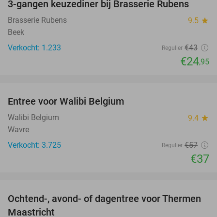
3-gangen keuzediner bij Brasserie Rubens
42%
Brasserie Rubens
9.5
star
Beek
Verkocht: 1.233
€43
Regulier
€24
,95
favorite_border
Entree voor Walibi Belgium
35%
Walibi Belgium
9.4
star
Wavre
Verkocht: 3.725
€57
Regulier
€37
favorite_border
Ochtend-, avond- of dagentree voor Thermen
25%
Maastricht