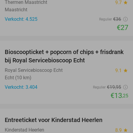
Thermen Maastricht
9.7
star
Maastricht
Verkocht: 4.525
€36
Regulier
€27
favorite_border
Bioscoopticket + popcorn of chips + frisdrank
34%
bij Royal Servicebioscoop Echt
Royal Servicebioscoop Echt
9.1
star
Echt (10 km)
Verkocht: 3.404
€19
,95
Regulier
€13
,25
favorite_border
Entreeticket voor Kinderstad Heerlen
32%
Kinderstad Heerlen
8.9
star