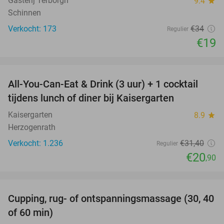
Gasterij Terborgh
9.4
star
Schinnen
Verkocht: 173
€34
Regulier
€19
favorite_border
All-You-Can-Eat & Drink (3 uur) + 1 cocktail
33%
tijdens lunch of diner bij Kaisergarten
Kaisergarten
8.9
star
Herzogenrath
Verkocht: 1.236
€31
,40
Regulier
€20
,90
favorite_border
Cupping, rug- of ontspanningsmassage (30, 40
60%
of 60 min)