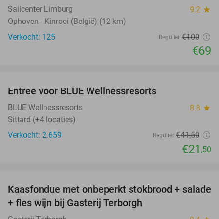
Sailcenter Limburg
9.2
star
Ophoven - Kinrooi (België) (12 km)
Verkocht: 125
€100
Regulier
€69
favorite_border
Entree voor BLUE Wellnessresorts
48%
BLUE Wellnessresorts
8.8
star
Sittard (+4 locaties)
Verkocht: 2.659
€41
,50
Regulier
€21
,50
favorite_border
Kaasfondue met onbeperkt stokbrood + salade
44%
+ fles wijn bij Gasterij Terborgh