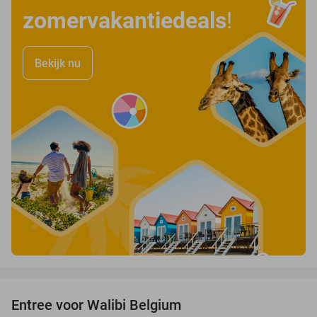
zomervakantiedeals
!
Bekijk nu
favorite_border
Entree voor Walibi Belgium
35%