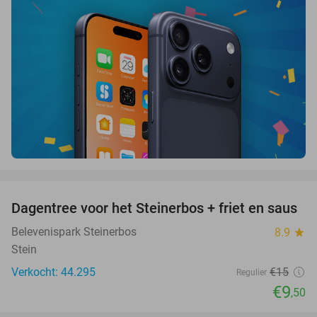
favorite_border
Dagentree voor het Steinerbos + friet en saus
37%
Belevenispark Steinerbos
8.9
star
Stein
Verkocht: 44.295
€15
Regulier
€9
,50
favorite_border