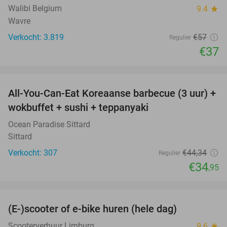
Walibi Belgium
9.4
star
Wavre
Verkocht: 3.819
€57
Regulier
€37
favorite_border
All-You-Can-Eat Koreaanse barbecue (3 uur) +
21%
wokbuffet + sushi + teppanyaki
Ocean Paradise Sittard
Sittard
Verkocht: 307
€44
,34
Regulier
€34
,95
favorite_border
(E-)scooter of e-bike huren (hele dag)
25%
Scooterverhuur Limburg
9.6
star