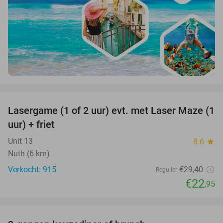
favorite_border
Lasergame (1 of 2 uur) evt. met Laser Maze (1
22%
uur) + friet
Unit 13
8.6
star
Nuth (6 km)
Verkocht: 915
€29
,40
Regulier
€22
,95
favorite_border