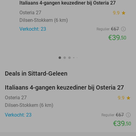
Italiaans 4-gangen keuzediner bij Osteria 27
Osteria 27
9.9
star
Dilsen-Stokkem (6 km)
Verkocht: 23
€67
Regulier
€39
,50
favorite_border
Deals in Sittard-Geleen
Italiaans 4-gangen keuzediner bij Osteria 27
41%
NEW
TODAY
Osteria 27
9.9
star
Dilsen-Stokkem (6 km)
Verkocht: 23
€67
Regulier
€39
,50
favorite_border