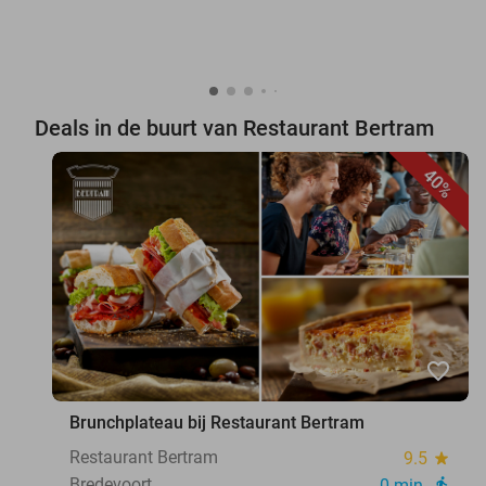
Deals in de buurt van Restaurant Bertram
40%
favorite_border
Brunchplateau bij Restaurant Bertram
Restaurant Bertram
9.5
star
Bredevoort
0 min.
directions_walk