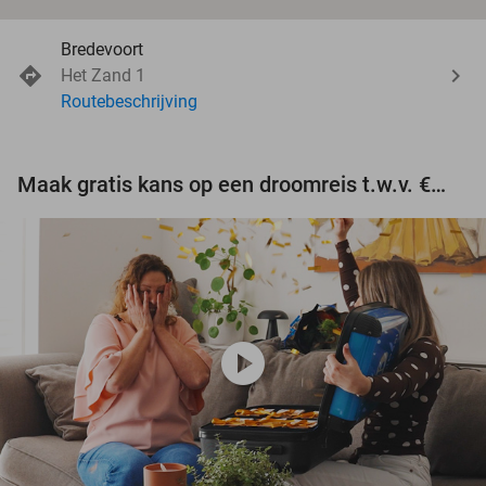
Bredevoort
Het Zand 1
Routebeschrijving
Maak gratis kans op een droomreis t.w.v. €3.000!
play_circle