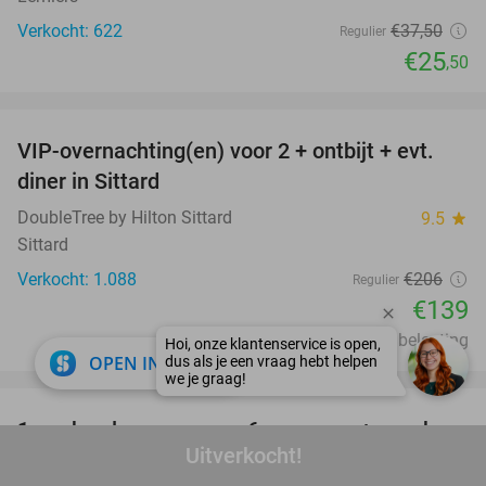
Verkocht: 622
€37
,50
Regulier
€25
,50
favorite_border
VIP-overnachting(en) voor 2 + ontbijt + evt.
33%
diner in Sittard
DoubleTree by Hilton Sittard
9.5
star
Sittard
Verkocht: 1.088
€206
Regulier
€139
Excl. ca. €5,75 p.p.p.n. toeristenbelasting
close
OPEN IN APP
favorite_border
1 uur bowlen voor max. 6 personen + snacks
38%
Uitverkocht!
Bowling Maaseik
9.5
star