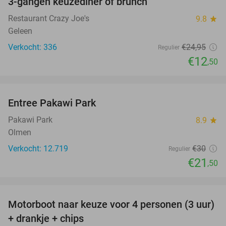
3-gangen keuzediner of brunch
50%
Restaurant Crazy Joe's
9.8
star
Geleen
Verkocht: 336
€24
,95
Regulier
€12
,50
favorite_border
Entree Pakawi Park
28%
Pakawi Park
8.9
star
Olmen
Verkocht: 12.719
€30
Regulier
€21
,50
favorite_border
Motorboot naar keuze voor 4 personen (3 uur)
31%
+ drankje + chips