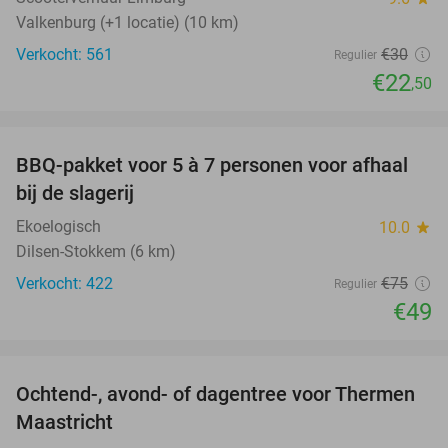
Valkenburg (+1 locatie) (10 km)
Verkocht: 561
€30
Regulier
€22
,50
favorite_border
BBQ-pakket voor 5 à 7 personen voor afhaal
35%
bij de slagerij
Ekoelogisch
10.0
star
Dilsen-Stokkem (6 km)
Verkocht: 422
€75
Regulier
€49
favorite_border
Ochtend-, avond- of dagentree voor Thermen
25%
Maastricht