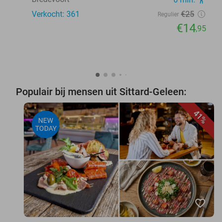
Verkocht: 361
€25
Regulier
€14
,95
Populair bij mensen uit Sittard-Geleen:
41%
NEW
TODAY
favorite_border