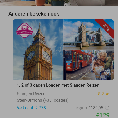
Anderen bekeken ook
32%
favorite_border
1, 2 of 3 dagen Londen met Slangen Reizen
Slangen Reizen
8.2
star
Stein-Urmond (+38 locaties)
Verkocht: 2.778
€189
,95
Regulier
€129