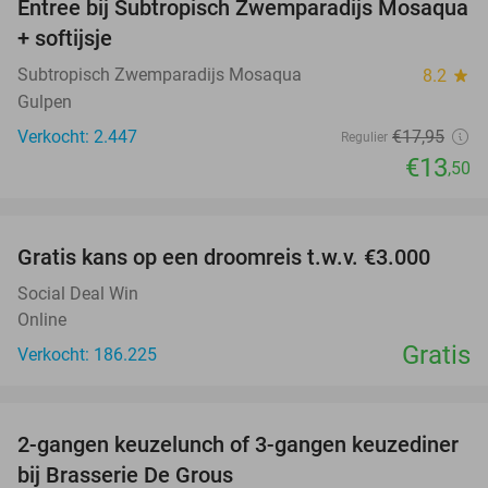
Entree bij Subtropisch Zwemparadijs Mosaqua
25%
+ softijsje
Subtropisch Zwemparadijs Mosaqua
8.2
star
Gulpen
Verkocht: 2.447
€17
,95
Regulier
€13
,50
favorite_border
Gratis kans op een droomreis t.w.v. €3.000
Social Deal Win
Online
Gratis
Verkocht: 186.225
favorite_border
2-gangen keuzelunch of 3-gangen keuzediner
30%
bij Brasserie De Grous