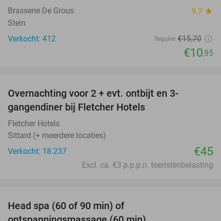
Brasserie De Grous
9.7
star
Stein
Verkocht: 412
€15
,70
Regulier
€10
,95
favorite_border
Overnachting voor 2 + evt. ontbijt en 3-
gangendiner bij Fletcher Hotels
Fletcher Hotels
Sittard (+ meerdere locaties)
€45
Verkocht: 18.237
Excl. ca. €3 p.p.p.n. toeristenbelasting
favorite_border
Head spa (60 of 90 min) of
42%
ontspanningsmassage (60 min)