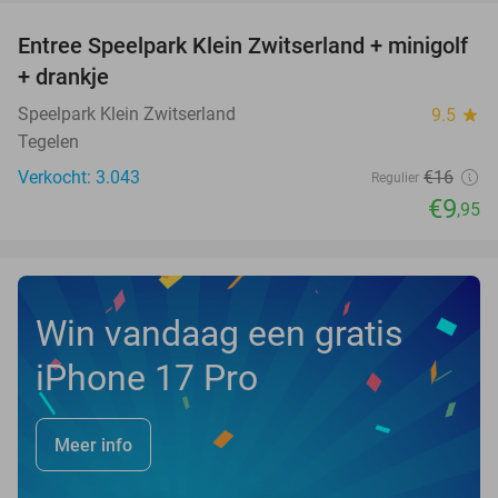
Entree Speelpark Klein Zwitserland + minigolf
38%
+ drankje
Speelpark Klein Zwitserland
9.5
star
Tegelen
Verkocht: 3.043
€16
Regulier
€9
,95
Win vandaag een gratis
iPhone 17 Pro
Meer info