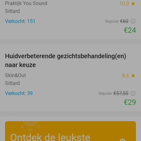
Praktijk You Sound
10.0
star
Sittard
Verkocht: 151
€60
Regulier
€24
favorite_border
Huidverbeterende gezichtsbehandeling(en)
50%
naar keuze
Skin&Out
8.6
star
Sittard
Verkocht: 39
€57
,50
Regulier
€29
Ontdek de leukste