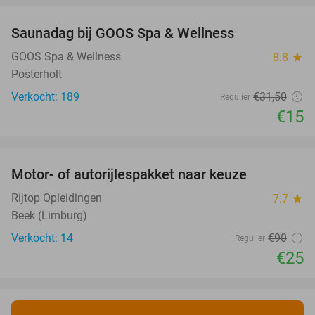
Saunadag bij GOOS Spa & Wellness
52%
GOOS Spa & Wellness
8.8
star
Posterholt
Verkocht: 189
€31
,50
Regulier
€15
favorite_border
Motor- of autorijlespakket naar keuze
72%
Rijtop Opleidingen
7.7
star
Beek (Limburg)
Verkocht: 14
€90
Regulier
€25