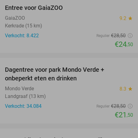
Entree voor GaiaZOO
14%
GaiaZOO
9.2
star
Kerkrade (15 km)
Verkocht: 8.422
€28
,50
Regulier
€24
,50
favorite_border
Dagentree voor park Mondo Verde +
25%
onbeperkt eten en drinken
Mondo Verde
8.3
star
Landgraaf (13 km)
Verkocht: 34.084
€28
,50
Regulier
€21
,50
favorite_border