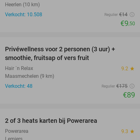
Heerlen (10 km)
Verkocht: 10.508
€14
Regulier
€9
,50
favorite_border
Privéwellness voor 2 personen (3 uur) +
49%
smoothie, fruitsap of vers fruit
Hair ´n Relax
9.2
star
Maasmechelen (9 km)
Verkocht: 48
€175
Regulier
€89
favorite_border
2 of 3 heats karten bij Powerarea
32%
Powerarea
9.3
star
Lemiers