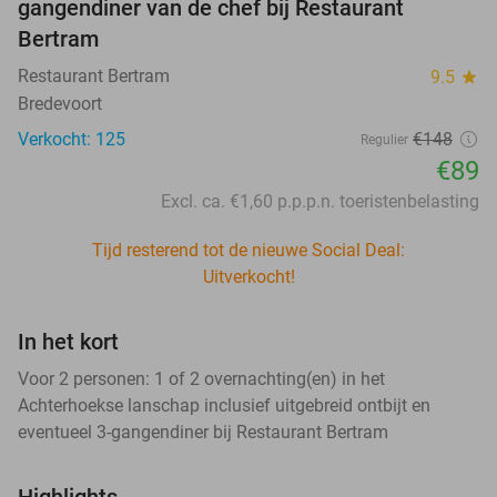
gangendiner van de chef bij Restaurant
Bertram
Restaurant Bertram
9.5
star
Bredevoort
Verkocht: 125
€148
Regulier
€89
Excl. ca. €1,60 p.p.p.n. toeristenbelasting
Tijd resterend tot de nieuwe Social Deal:
Uitverkocht!
In het kort
Voor 2 personen: 1 of 2 overnachting(en) in het
Achterhoekse lanschap inclusief uitgebreid ontbijt en
eventueel 3-gangendiner bij Restaurant Bertram
Highlights