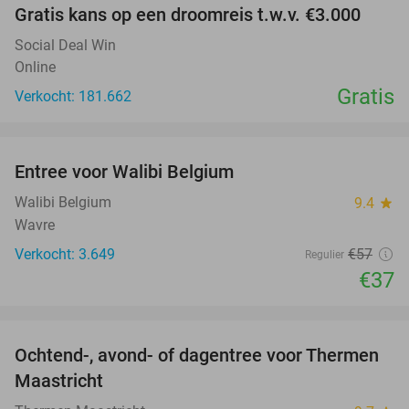
Gratis kans op een droomreis t.w.v. €3.000
Social Deal Win
Online
Gratis
Verkocht: 181.662
favorite_border
Entree voor Walibi Belgium
35%
Walibi Belgium
9.4
star
Wavre
Verkocht: 3.649
€57
Regulier
€37
favorite_border
Ochtend-, avond- of dagentree voor Thermen
25%
Maastricht