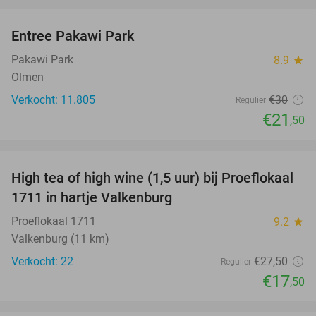
favorite_border
Entree Pakawi Park
28%
Pakawi Park
8.9
star
Olmen
Verkocht: 11.805
€30
Regulier
€21
,50
favorite_border
High tea of high wine (1,5 uur) bij Proeflokaal
36%
1711 in hartje Valkenburg
Proeflokaal 1711
9.2
star
Valkenburg (11 km)
Verkocht: 22
€27
,50
Regulier
€17
,50
favorite_border