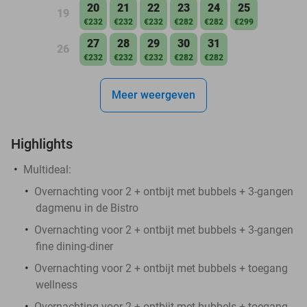
20
21
22
23
24
25
19
€232
€232
€232
€282
€282
€299
27
28
29
30
31
26
€232
€232
€232
€282
€282
Meer weergeven
Highlights
Multideal:
Overnachting voor 2 + ontbijt met bubbels + 3-gangen
dagmenu in de Bistro
Overnachting voor 2 + ontbijt met bubbels + 3-gangen
fine dining-diner
Overnachting voor 2 + ontbijt met bubbels + toegang
wellness
Overnachting voor 2 + ontbijt met bubbels + toegang