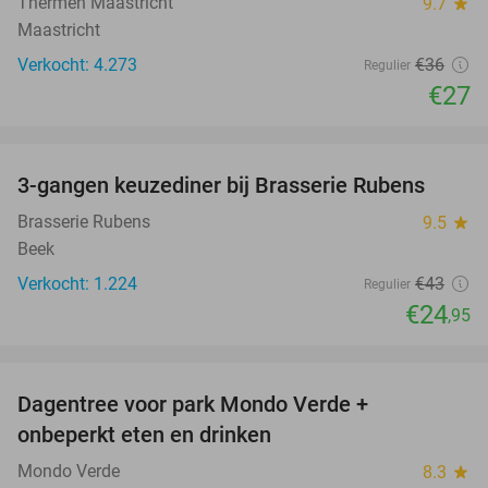
Thermen Maastricht
9.7
star
Maastricht
Verkocht: 4.273
€36
Regulier
€27
favorite_border
3-gangen keuzediner bij Brasserie Rubens
42%
Brasserie Rubens
9.5
star
Beek
Verkocht: 1.224
€43
Regulier
€24
,95
favorite_border
Dagentree voor park Mondo Verde +
25%
onbeperkt eten en drinken
Mondo Verde
8.3
star