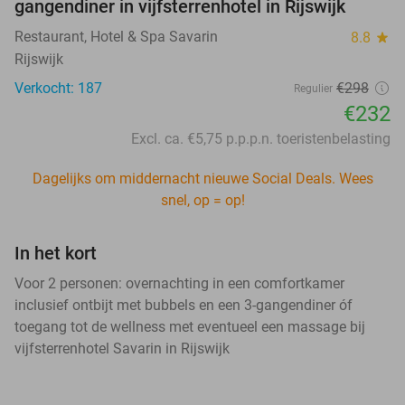
gangendiner in vijfsterrenhotel in Rijswijk
Restaurant, Hotel & Spa Savarin
8.8
star
Rijswijk
Verkocht: 187
€298
Regulier
€232
Excl. ca. €5,75 p.p.p.n. toeristenbelasting
Dagelijks om middernacht nieuwe Social Deals. Wees
snel, op = op!
In het kort
Voor 2 personen: overnachting in een comfortkamer
inclusief ontbijt met bubbels en een 3-gangendiner óf
toegang tot de wellness met eventueel een massage bij
vijfsterrenhotel Savarin in Rijswijk