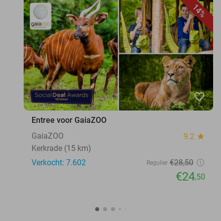
14%
favorite_border
Entree voor GaiaZOO
GaiaZOO
9.2
star
Kerkrade (15 km)
Verkocht: 7.602
€28
,50
Regulier
€24
,50