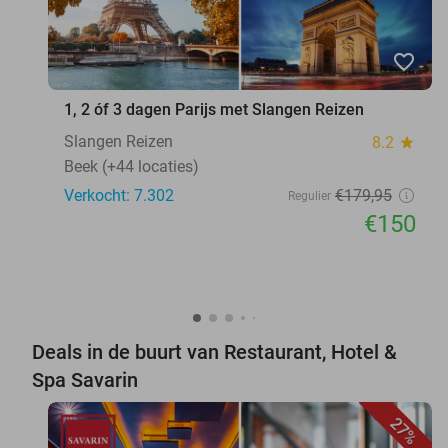
favorite_border
1, 2 óf 3 dagen Parijs met Slangen Reizen
Slangen Reizen
8.2
star
Beek (+44 locaties)
Verkocht: 7.302
€179
,95
Regulier
€150
Deals in de buurt van Restaurant, Hotel &
Spa Savarin
27%