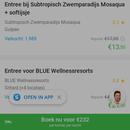
Entree bij Subtropisch Zwemparadijs Mosaqua
25%
+ softijsje
Subtropisch Zwemparadijs Mosaqua
8.2
star
Gulpen
Verkocht: 1.989
€17
,95
Regulier
€13
,50
favorite_border
Entree voor BLUE Wellnessresorts
48%
BLUE Wellnessresorts
8.8
star
Sittard (+4 locaties)
close
OPEN IN APP
Verkocht: 2.501
€41
,50
Regulier
€21
,50
favorite_border
Boek nu voor €232
hotel
shopping_cart
Boek nu
navigate_next
per kamer, per nacht
Bioscoopticket + popcorn of chips + frisdrank