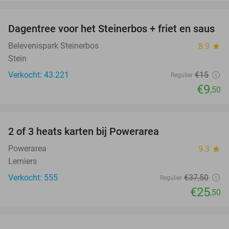
favorite_border
Dagentree voor het Steinerbos + friet en saus
37%
Belevenispark Steinerbos
8.9
star
Stein
Verkocht: 43.221
€15
Regulier
€9
,50
favorite_border
2 of 3 heats karten bij Powerarea
32%
Powerarea
9.3
star
Lemiers
Verkocht: 555
€37
,50
Regulier
€25
,50
favorite_border