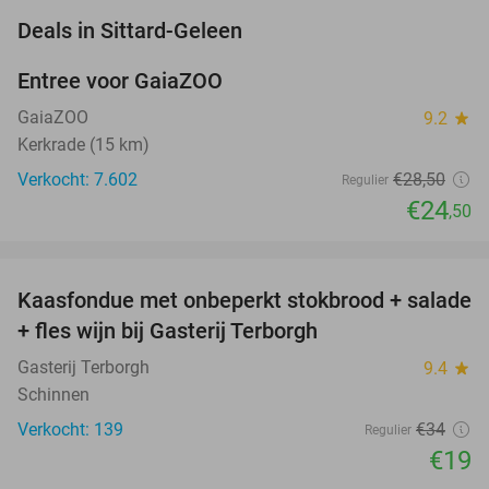
favorite_border
Deals in Sittard-Geleen
Entree voor GaiaZOO
14%
GaiaZOO
9.2
star
Kerkrade (15 km)
Verkocht: 7.602
€28
,50
Regulier
€24
,50
favorite_border
Kaasfondue met onbeperkt stokbrood + salade
44%
+ fles wijn bij Gasterij Terborgh
Gasterij Terborgh
9.4
star
Schinnen
Verkocht: 139
€34
Regulier
€19