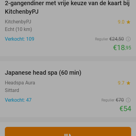
2-gangendiner met vrije keuze van de kaart bij
23%
KitchenbyPJ
KitchenbyPJ
9.0
star
Echt (10 km)
Verkocht: 109
€24
,50
Regulier
€18
,95
favorite_border
Japanese head spa (60 min)
23%
Headspa Aura
9.7
star
Sittard
Verkocht: 47
€70
Regulier
€54