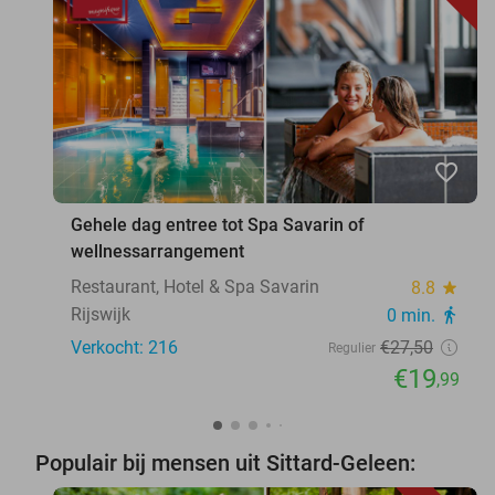
favorite_border
Gehele dag entree tot Spa Savarin of
wellnessarrangement
Restaurant, Hotel & Spa Savarin
8.8
star
Rijswijk
0 min.
directions_walk
Verkocht: 216
€27
,50
Regulier
€19
,99
Populair bij mensen uit Sittard-Geleen: