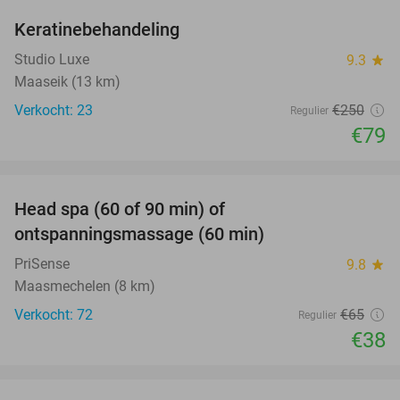
Keratinebehandeling
68%
Studio Luxe
9.3
star
Maaseik (13 km)
Verkocht: 23
€250
Regulier
€79
favorite_border
Head spa (60 of 90 min) of
42%
ontspanningsmassage (60 min)
PriSense
9.8
star
Maasmechelen (8 km)
Verkocht: 72
€65
Regulier
€38
favorite_border