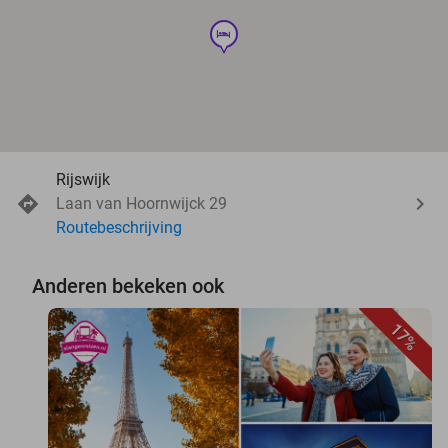
hotel
Rijswijk
Laan van Hoornwijck 29
Routebeschrijving
Anderen bekeken ook
17%