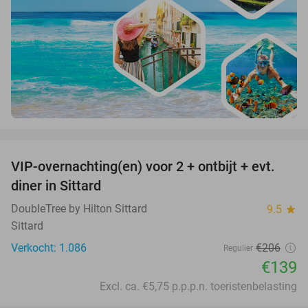
favorite_border
VIP-overnachting(en) voor 2 + ontbijt + evt.
33%
diner in Sittard
DoubleTree by Hilton Sittard
9.5
star
Sittard
Verkocht: 1.086
€206
Regulier
€139
Excl. ca. €5,75 p.p.p.n. toeristenbelasting