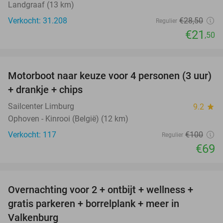
Landgraaf (13 km)
Verkocht: 31.208
€28
,50
Regulier
€21
,50
favorite_border
Motorboot naar keuze voor 4 personen (3 uur)
31%
+ drankje + chips
Sailcenter Limburg
9.2
star
Ophoven - Kinrooi (België) (12 km)
Verkocht: 117
€100
Regulier
€69
favorite_border
Overnachting voor 2 + ontbijt + wellness +
33%
gratis parkeren + borrelplank + meer in
Valkenburg