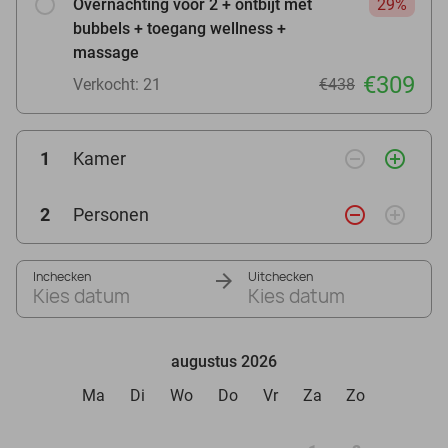
Overnachting voor 2 + ontbijt met
29%
bubbels + toegang wellness +
massage
€309
Verkocht: 21
€438
remove_circle_outline
add_circle_outline
1
Kamer
remove_circle_outline
add_circle_outline
2
Personen
Inchecken
Uitchecken
Kies datum
Kies datum
augustus 2026
Ma
Di
Wo
Do
Vr
Za
Zo