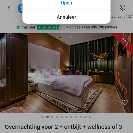
Open
7 dagen per week beschikbaar
10+ miljoen leden
Annuleer
Bereikbaar vanaf 07
9,4
op basis van
205.790 reviews
Ontdek 15.000+ deals
22%
7 dagen per week beschikbaar
10+ miljoen leden
favorite_border
Overnachting voor 2 + ontbijt + wellness of 3-