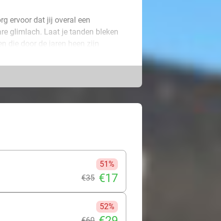
rg ervoor dat jij overal een
re glimlach. Laat je tanden bleken
n die door de jaren heen zijn
0 minuten), 60 (3x 20 minuten) of 80
gs te komen en na afloop zie je
nten witter, wat bij de behandeling
r een stralend witte lach!
51%
€17
€35
52%
€29
€60