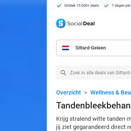
Ontdek 15.000+ deals
7 dagen per
Sittard-Geleen
Overzicht
>
Wellness & Bea
Tandenbleekbehand
Krijg stralend witte tanden 
jij ziet gegarandeerd direct r