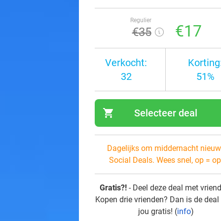
Regulier
€17
€35
Verkocht:
Korting
32
51%
shopping_cart
Selecteer deal
navi
Dagelijks om middernacht nieuw
Social Deals. Wees snel, op = op
Gratis?!
- Deel deze deal met vrien
Kopen drie vrienden? Dan is de deal
jou gratis! (
info
)