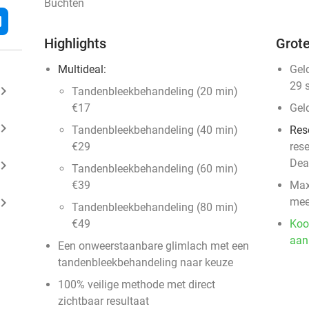
Buchten
l
Highlights
Grote
Multideal:
Gel
29 
ard_arrow_right
Tandenbleekbehandeling (20 min)
€17
Gel
ard_arrow_right
Tandenbleekbehandeling (40 min)
Res
€29
res
Dea
ard_arrow_right
Tandenbleekbehandeling (60 min)
€39
Max
ard_arrow_right
mee
Tandenbleekbehandeling (80 min)
€49
Koo
aan
Een onweerstaanbare glimlach met een
tandenbleekbehandeling naar keuze
100% veilige methode met direct
zichtbaar resultaat