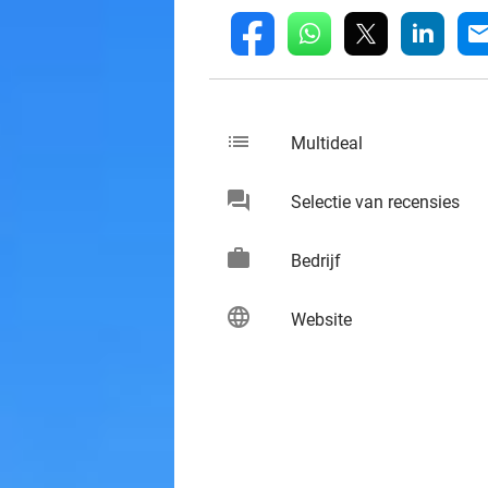
whatsapp
linkedin
fb
mai
list
keybo
Multideal
chat
keybo
Selectie van recensies
work
keybo
Bedrijf
language
keybo
Website