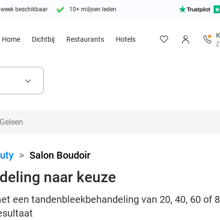
 week beschikbaar
10+ miljoen leden
K
Home
Dichtbij
Restaurants
Hotels
Z
keyboard_arrow_down
uty
>
Salon Boudoir
eling naar keuze
met een tandenbleekbehandeling van 20, 40, 60 of 8
esultaat