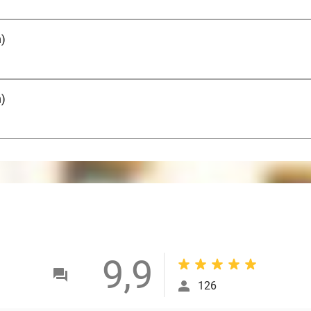
n)
n)
9,9
126