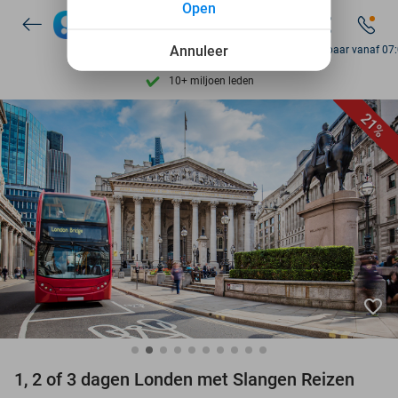
Open
Ontdek 15.000+ deals
7 dagen per week beschikbaar
Annuleer
Bereikbaar vanaf 07
10+ miljoen leden
9,4
op basis van
205.978 reviews
21%
Ontdek 15.000+ deals
7 dagen per week beschikbaar
10+ miljoen leden
favorite_border
1, 2 of 3 dagen Londen met Slangen Reizen