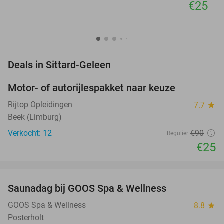
€25
favorite_border
Deals in Sittard-Geleen
Motor- of autorijlespakket naar keuze
72%
Rijtop Opleidingen
7.7
star
Beek (Limburg)
Verkocht: 12
€90
Regulier
€25
favorite_border
Saunadag bij GOOS Spa & Wellness
52%
NEW
TODAY
GOOS Spa & Wellness
8.8
star
Posterholt