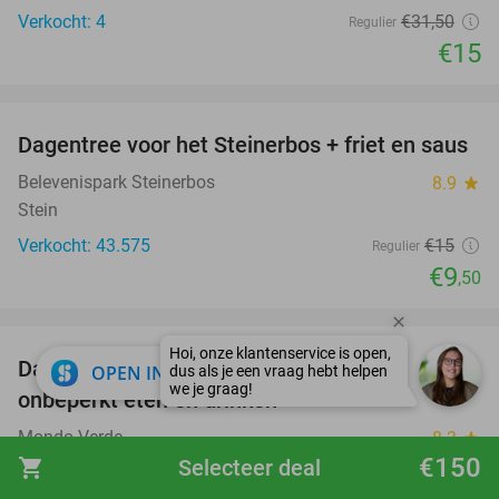
Verkocht: 4
€31
,50
Regulier
€15
favorite_border
Dagentree voor het Steinerbos + friet en saus
37%
Belevenispark Steinerbos
8.9
star
Stein
Verkocht: 43.575
€15
Regulier
€9
,50
favorite_border
Dagentree voor park Mondo Verde +
25%
close
OPEN IN APP
onbeperkt eten en drinken
Mondo Verde
8.3
star
€150
shopping_cart
Selecteer deal
Landgraaf (13 km)