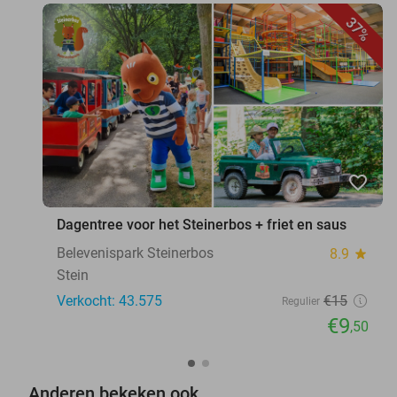
37%
favorite_border
Dagentree voor het Steinerbos + friet en saus
Belevenispark Steinerbos
8.9
star
Stein
Verkocht: 43.575
€15
Regulier
€9
,50
Anderen bekeken ook