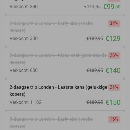
€99
Verkocht: 280
€114
,95
,50
2-daagse trip Londen - Early bird (snelle
32%
kopers)
€129
Verkocht: 300
€189
,95
2-daagse trip Londen - Wees snel (gemiddelde
26%
kopers)
€140
Verkocht: 600
€189
,95
2-daagse trip Londen - Laatste kans (gelukkige
21%
kopers)
€150
Verkocht: 1.182
€189
,95
3-daagse trip Londen - Early bird (snelle
16%
kopers)