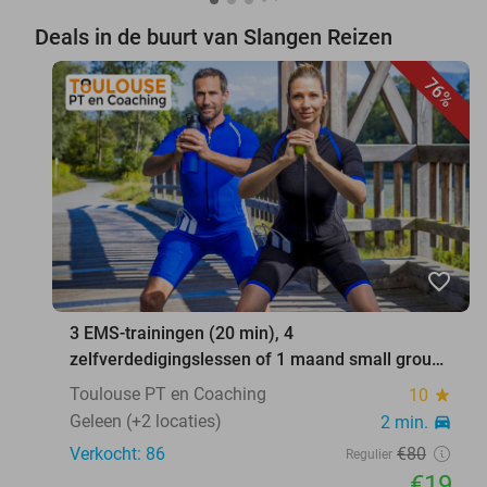
Deals in de buurt van Slangen Reizen
76%
favorite_border
3 EMS-trainingen (20 min), 4
zelfverdedigingslessen of 1 maand small group
training
Toulouse PT en Coaching
10
star
Geleen (+2 locaties)
2 min.
directions_car
Verkocht: 86
€80
Regulier
€19