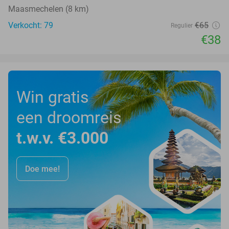
Maasmechelen (8 km)
Verkocht: 79
€65
Regulier
€38
Win gratis
een droomreis
t.w.v. €3.000
Doe mee!