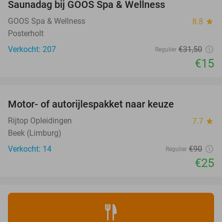
Saunadag bij GOOS Spa & Wellness
52%
GOOS Spa & Wellness
8.8
star
Posterholt
Verkocht: 207
€31
,50
Regulier
€15
favorite_border
Motor- of autorijlespakket naar keuze
72%
Rijtop Opleidingen
7.7
star
Beek (Limburg)
Verkocht: 14
€90
Regulier
€25