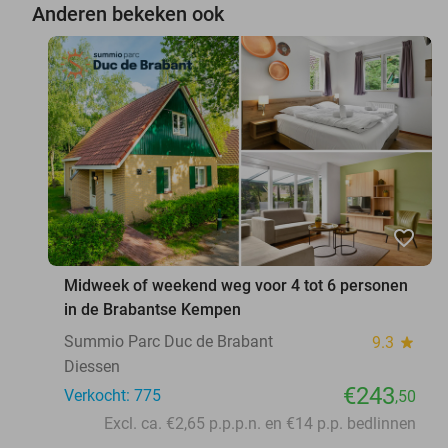
Anderen bekeken ook
favorite_border
Midweek of weekend weg voor 4 tot 6 personen
in de Brabantse Kempen
Summio Parc Duc de Brabant
9.3
star
Diessen
€243
Verkocht: 775
,50
Excl. ca. €2,65 p.p.p.n. en €14 p.p. bedlinnen