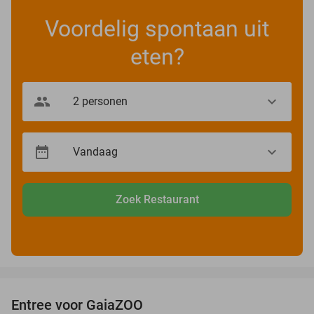
Voordelig spontaan uit
eten?
Zoek Restaurant
favorite_border
Entree voor GaiaZOO
14%