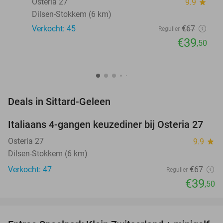
Osteria 27
9.9
star
Dilsen-Stokkem (6 km)
Verkocht: 45
€67
Regulier
€39
,50
favorite_border
Deals in Sittard-Geleen
Italiaans 4-gangen keuzediner bij Osteria 27
41%
NEW
TODAY
Osteria 27
9.9
star
Dilsen-Stokkem (6 km)
Verkocht: 47
€67
Regulier
€39
,50
favorite_border