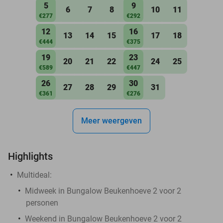
5
9
6
7
8
10
11
€277
€292
12
16
13
14
15
17
18
€444
€375
19
23
20
21
22
24
25
€589
€447
26
30
27
28
29
31
€361
€276
Meer weergeven
Highlights
Multideal:
Midweek in Bungalow Beukenhoeve 2 voor 2
personen
Weekend in Bungalow Beukenhoeve 2 voor 2