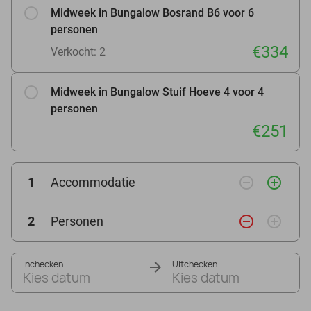
Midweek in Bungalow Bosrand B6 voor 6
personen
€334
Verkocht: 2
Midweek in Bungalow Stuif Hoeve 4 voor 4
personen
€251
remove_circle_outline
add_circle_outline
1
Accommodatie
remove_circle_outline
add_circle_outline
2
Personen
Inchecken
Uitchecken
Kies datum
Kies datum