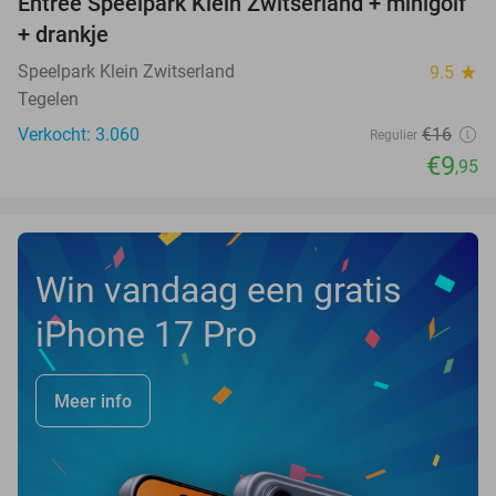
Entree Speelpark Klein Zwitserland + minigolf
38%
+ drankje
Speelpark Klein Zwitserland
9.5
star
Tegelen
Verkocht: 3.060
€16
Regulier
€9
,95
Win vandaag een gratis
iPhone 17 Pro
Meer info