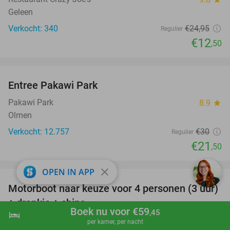
Geleen
Verkocht: 340
€24
,95
Regulier
€12
,50
favorite_border
Entree Pakawi Park
28%
Pakawi Park
8.9
star
Olmen
Verkocht: 12.757
€30
Regulier
€21
,50
favorite_border
close
OPEN IN APP
Motorboot naar keuze voor 4 personen (3 uur)
31%
+ drankje + chips
Boek nu voor €59
,45
hotel
shopping_cart
Boek nu
navigate_next
Sailcenter Limburg
9.2
star
per kamer, per nacht