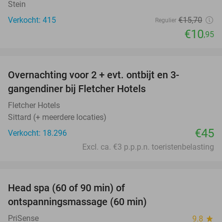
Stein
Verkocht: 415
€15
,70
Regulier
€10
,95
favorite_border
Overnachting voor 2 + evt. ontbijt en 3-
gangendiner bij Fletcher Hotels
Fletcher Hotels
Sittard (+ meerdere locaties)
€45
Verkocht: 18.296
Excl. ca. €3 p.p.p.n. toeristenbelasting
favorite_border
Head spa (60 of 90 min) of
42%
ontspanningsmassage (60 min)
PriSense
9.8
star