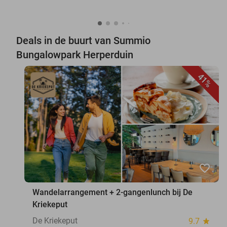
Deals in de buurt van Summio
Bungalowpark Herperduin
41%
favorite_border
Wandelarrangement + 2-gangenlunch bij De
Kriekeput
De Kriekeput
9.7
star