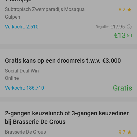
Subtropisch Zwemparadijs Mosaqua
8.2
star
Gulpen
Verkocht: 2.510
€17
,95
Regulier
€13
,50
favorite_border
Gratis kans op een droomreis t.w.v. €3.000
Social Deal Win
Online
Gratis
Verkocht: 186.710
favorite_border
2-gangen keuzelunch of 3-gangen keuzediner
30%
bij Brasserie De Grous
Brasserie De Grous
9.7
star