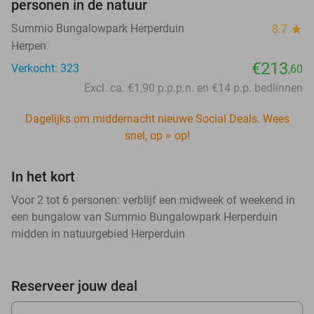
personen in de natuur
Summio Bungalowpark Herperduin
8.7
star
Herpen
€213
Verkocht: 323
,60
Excl. ca. €1,90 p.p.p.n. en €14 p.p. bedlinnen
Dagelijks om middernacht nieuwe Social Deals. Wees
snel, op = op!
In het kort
Voor 2 tot 6 personen: verblijf een midweek of weekend in
een bungalow van Summio Bungalowpark Herperduin
midden in natuurgebied Herperduin
Reserveer jouw deal