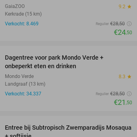
GaiaZOO
9.2
star
Kerkrade (15 km)
Verkocht: 8.469
€28
,50
Regulier
€24
,50
favorite_border
Dagentree voor park Mondo Verde +
25%
onbeperkt eten en drinken
Mondo Verde
8.3
star
Landgraaf (13 km)
Verkocht: 34.337
€28
,50
Regulier
€21
,50
favorite_border
Entree bij Subtropisch Zwemparadijs Mosaqua
25%
+ softijsje