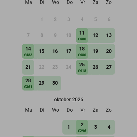
Ma
Di
Wo
Do
Vr
Za
Zo
1
2
3
4
5
6
11
7
8
9
10
12
13
€480
14
18
15
16
17
19
20
€483
€480
25
21
22
23
24
26
27
€418
28
29
30
€361
oktober 2026
Ma
Di
Wo
Do
Vr
Za
Zo
2
1
3
4
€296