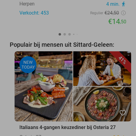
Herpen
4 min.
directions_walk
Verkocht: 453
€24
,50
Regulier
€14
,50
Populair bij mensen uit Sittard-Geleen:
41%
NEW
TODAY
favorite_border
Italiaans 4-gangen keuzediner bij Osteria 27