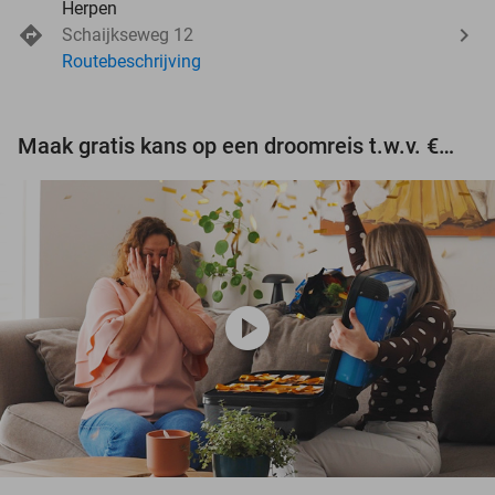
Herpen
Schaijkseweg 12
Routebeschrijving
Maak gratis kans op een droomreis t.w.v. €3.000!
play_circle