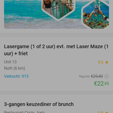
favorite_border
Lasergame (1 of 2 uur) evt. met Laser Maze (1
22%
uur) + friet
Unit 13
8.6
star
Nuth (6 km)
Verkocht: 915
€29
,40
Regulier
€22
,95
favorite_border
3-gangen keuzediner of brunch
50%
Restaurant Crazy Joe's
9.8
star