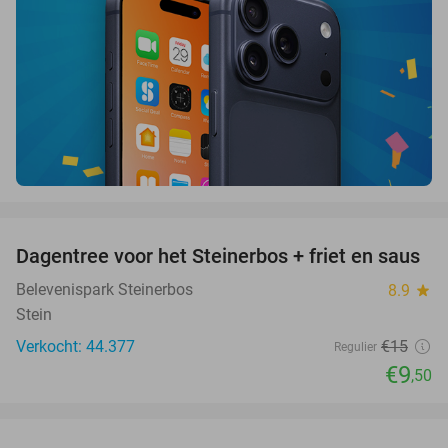
favorite_border
Dagentree voor het Steinerbos + friet en saus
37%
Belevenispark Steinerbos
8.9
star
Stein
Verkocht: 44.377
€15
Regulier
€9
,50
favorite_border